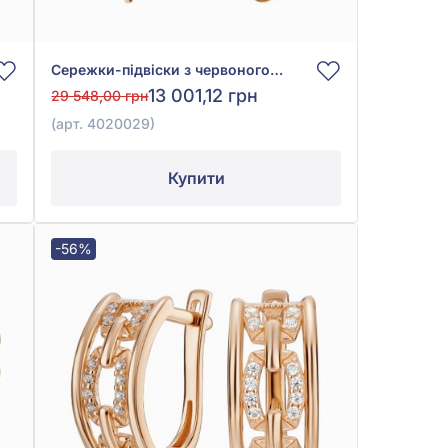
Сережки-підвіски з червоного золота 585°, арт. 4020029
13 001,12 грн
29 548,00 грн
(арт. 4020029)
Купити
-56%