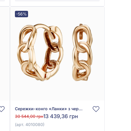
-56%
Сережки-конго «Ланки» з червоного золота 585°, без вставки, арт. 4010080
13 439,36 грн
30 544,00 грн
(арт. 4010080)