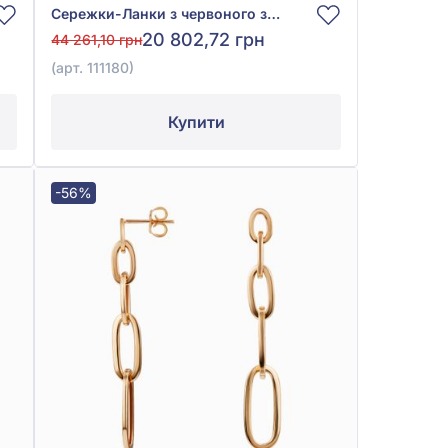
Сережки-Ланки з червоного золота 585°, арт. 111180
20 802,72 грн
44 261,10 грн
(арт. 111180)
Купити
-56%