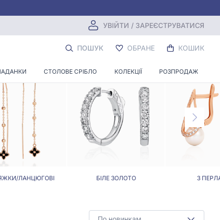
УВІЙТИ / ЗАРЕЄСТРУВАТИСЯ
ПОШУК
ОБРАНЕ
КОШИК
ЛАДАНКИ
СТОЛОВЕ СРІБЛО
КОЛЕКЦІЇ
РОЗПРОДАЖ
ЯЖКИ/ЛАНЦЮГОВІ
БІЛЕ ЗОЛОТО
З ПЕРЛ
По новинкам