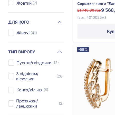
Жовтий
(7)
9 568
21 746,00 грн
(арт. 4010025ж)
ДЛЯ КОГО
Куп
Жіночі
(41)
-56%
ТИП ВИРОБУ
Пусети/гвіздочки
(12)
З підвісом/
(26)
вісюльки
Конго/кільця
(5)
Протяжки/
(2)
ланцюжки