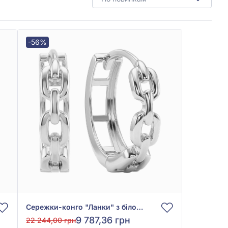
-56%
Сережки-конго "Ланки" з білого золота 585°, без вставки, арт. 4010025б
9 787,36 грн
22 244,00 грн