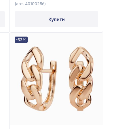
(арт. 4010025б)
Купити
-53%