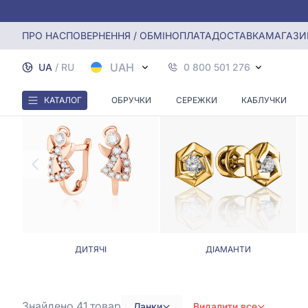
Головна
Сережки
Сережки ланки
ПРО НАС
ПОВЕРНЕННЯ / ОБМІН
ОПЛАТА
ДОСТАВКА
МАГАЗИ
UAH
UA
/
RU
0 800 501 276
КАТАЛОГ
ОБРУЧКИ
СЕРЕЖКИ
КАБЛУЧКИ
ДИТЯЧІ
ДІАМАНТИ
Знайдено 41
товар
Ланки
Видалити все