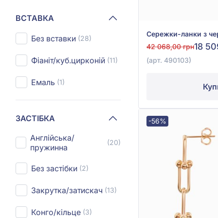
ВСТАВКА
Без вставки
(28)
18 50
42 068,00 грн
Фіаніт/куб.цирконій
(арт. 490103)
(11)
Емаль
(1)
Куп
ЗАСТІБКА
-56%
Англійська/
(20)
пружинна
Без застібки
(2)
Закрутка/затискач
(13)
Конго/кільце
(3)