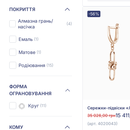
ПОКРИТТЯ
-56%
Алмазна грань/
(4)
насічка
Емаль
(1)
Матове
(1)
Родіювання
(15)
ФОРМА
ОГРАНОВУВАННЯ
Круг
(11)
15 41
35 026,00 грн
(арт. 4020043)
КОМУ