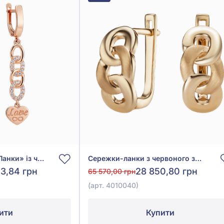
Сережки-підвіски «Ланки» із червоного золота 585° з фіанітом/куб.цирконієм, арт. 490049
Сережки-ланки з червоного золота 585°, без вставки, арт. 4010040
3,84 грн
28 850,80 грн
65 570,00 грн
(арт. 4010040)
ити
Купити