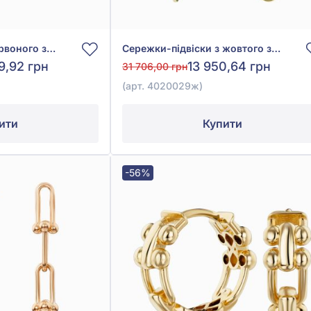
Сережки-ланки з червоного золота 585° з фіанітом/куб.цирконієм, арт. 490103
Сережки-підвіски з жовтого золота 585° без вставки, арт. 4020029ж
9,92 грн
13 950,64 грн
31 706,00 грн
(арт. 4020029ж)
ити
Купити
-56%