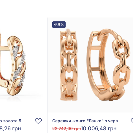
-56%
Сережки з червоного золота 585° з фіанітом/куб.цирконієм, арт. 490148
Сережки-конго "Ланки" з червоного золота 585°, арт. 4010025
8,26 грн
10 006,48 грн
22 742,00 грн