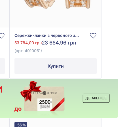
Сережки-ланки з червоного золота 585° з фіанітом/куб.цирконієм, арт. 4010051
23 664,96 грн
53 784,00 грн
(арт. 4010051)
Купити
-56%