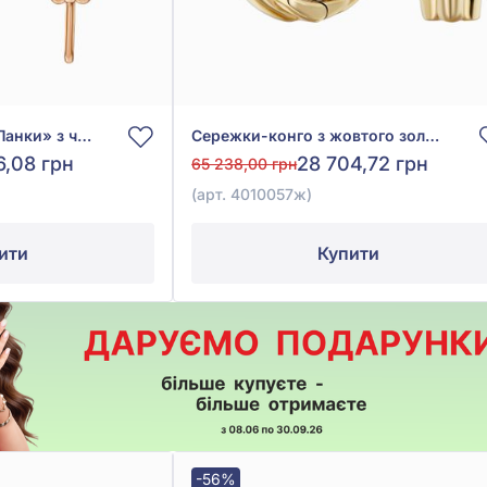
Сережки-підвіски «Ланки» з червоного золота 585°, без вставки, арт. 4010173
Сережки-конго з жовтого золота 585°, арт. 4010057ж
6,08 грн
28 704,72 грн
65 238,00 грн
(арт. 4010057ж)
ити
Купити
-56%