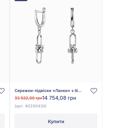
Сережки-підвіски «Ланки» з білого золота 585°, без вставки, арт. 4020043б
14 754,08 грн
33 532,00 грн
(арт. 4020043б)
Купити