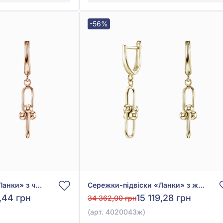
-56%
Сережки-підвіски «Ланки» з червоного золота 585°, без вставки, арт. 4020043
Сережки-підвіски «Ланки» з жовтого золота 585°, без вставки, арт. 4020043ж
1,44 грн
15 119,28 грн
34 362,00 грн
(арт. 4020043ж)