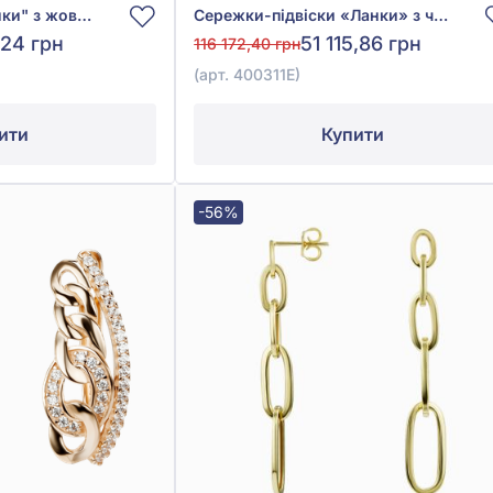
Сережки-конго "Ланки" з жовтого золота 585°, без вставки, арт. 4010025ж
Сережки-підвіски «Ланки» з червоного золота 585° з чорною емаллю, арт. 400311Е
,24 грн
51 115,86 грн
116 172,40 грн
(арт. 400311Е)
ити
Купити
-56%