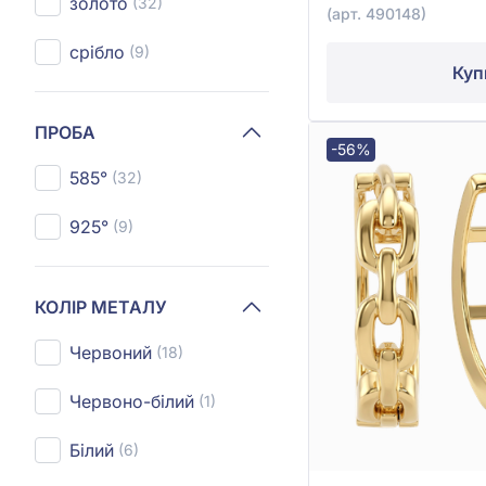
золото
(32)
(арт. 490148)
срібло
(9)
Куп
ПРОБА
-56%
585°
(32)
925°
(9)
КОЛІР МЕТАЛУ
Червоний
(18)
Червоно-білий
(1)
Білий
(6)