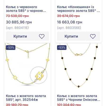
Кольє з червоного
Кольє «Конюшина» із
золота 585° з чорною
червоного золота 585° з
емаллю, арт. 860411Е
чорною емаллю, арт.
73 538,00 грн
39 674,00 грн
860356Е
30 885,96 грн
16 663,08 грн
(арт. 860411Е)
(арт. 860356Е)
Купити
Купити
-53%
-53%
Кольє з жовтого золота
Кольє з жовтого золота
585°, арт. 352544ж
585° з Чорним Оніксом,
арт. 350921/7жо
39 189,70 грн
101 304,60 грн