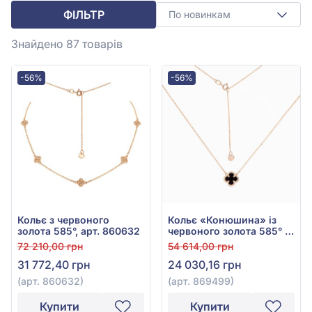
ФІЛЬТР
По новинкам
Знайдено 87
товарів
-56%
-56%
Кольє з червоного
Кольє «Конюшина» із
золота 585°, арт. 860632
червоного золота 585° з
Чорним Агатом, арт.
72 210,00 грн
54 614,00 грн
869499
31 772,40 грн
24 030,16 грн
(арт. 860632)
(арт. 869499)
Купити
Купити