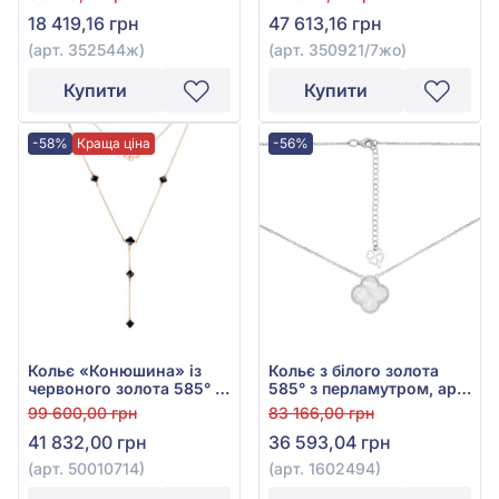
18 419,16 грн
47 613,16 грн
(арт. 352544ж)
(арт. 350921/7жо)
Купити
Купити
-58%
Краща ціна
-56%
Кольє «Конюшина» із
Кольє з білого золота
червоного золота 585° з
585° з перламутром, арт.
чорною емаллю, арт.
1602494
99 600,00 грн
83 166,00 грн
50010714
41 832,00 грн
36 593,04 грн
(арт. 50010714)
(арт. 1602494)