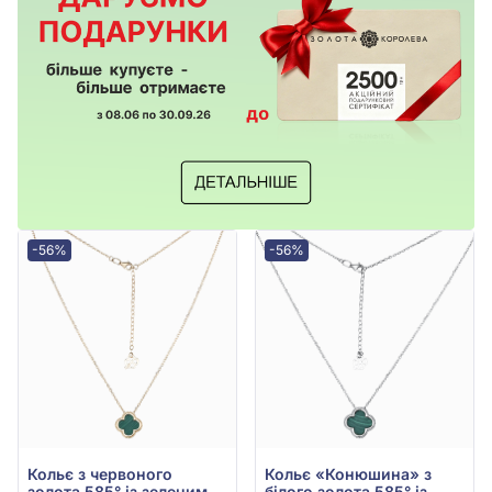
-56%
-56%
Кольє з червоного
Кольє «Конюшина» з
золота 585° із зеленим
білого золота 585° із