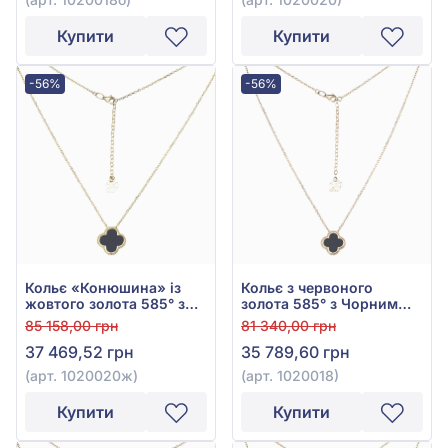
Купити
Купити
-56%
-56%
Кольє «Конюшина» із
Кольє з червоного
жовтого золота 585° з
золота 585° з Чорним
Чорним Оніксом, арт.
Оніксом, арт. 1020018
85 158,00 грн
81 340,00 грн
1020020ж
37 469,52 грн
35 789,60 грн
(арт. 1020020ж)
(арт. 1020018)
Купити
Купити