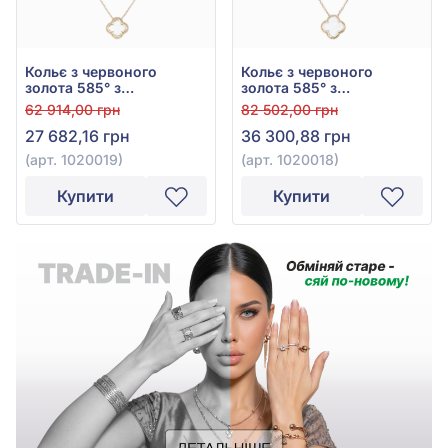
Кольє з червоного
Кольє з червоного
золота 585° з
золота 585° з
перламутром, арт.
перламутром, арт.
62 914,00 грн
82 502,00 грн
1020019
1020018
27 682,16 грн
36 300,88 грн
(арт. 1020019)
(арт. 1020018)
Купити
Купити