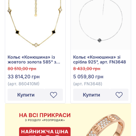
Кольє «Конюшина» із
Кольє «Конюшина» зі
жовтого золота 585° з
срібла 925°, арт. FN3648
чорною емаллю, арт.
80 510,00 грн
8 433,00 грн
860410М
33 814,20 грн
5 059,80 грн
(арт. 860410М)
(арт. FN3648)
Купити
Купити