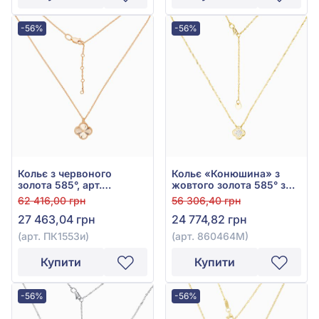
-56%
-56%
Кольє з червоного
Кольє «Конюшина» з
золота 585°, арт.
жовтого золота 585° з
ПК1553и
фіанітом/куб.цирконієм,
62 416,00 грн
56 306,40 грн
арт. 860464М
27 463,04 грн
24 774,82 грн
(арт. ПК1553и)
(арт. 860464М)
Купити
Купити
-56%
-56%