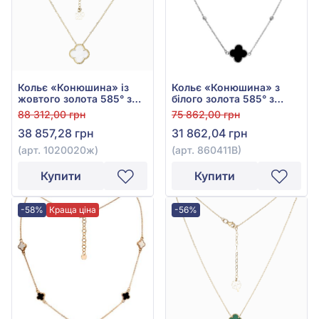
Кольє «Конюшина» із
Кольє «Конюшина» з
жовтого золота 585° з
білого золота 585° з
перламутром, арт.
чорною емаллю, арт.
88 312,00 грн
75 862,00 грн
1020020ж
860411В
38 857,28 грн
31 862,04 грн
(арт. 1020020ж)
(арт. 860411В)
Купити
Купити
-58%
Краща ціна
-56%