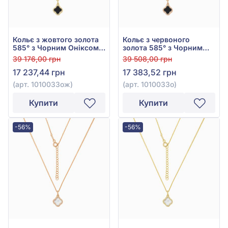
Кольє з жовтого золота
Кольє з червоного
585° з Чорним Оніксом,
золота 585° з Чорним
арт. 1010033ож
Оніксом, арт. 1010033о
39 176,00 грн
39 508,00 грн
17 237,44 грн
17 383,52 грн
(арт. 1010033ож)
(арт. 1010033о)
Купити
Купити
-56%
-56%