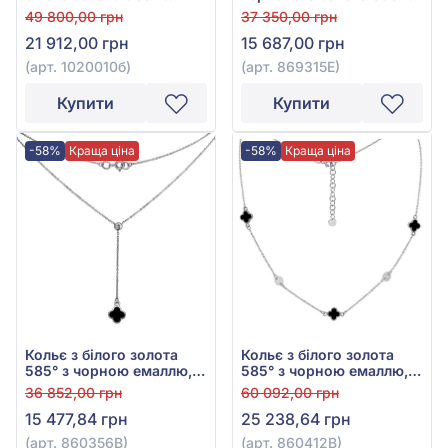
перламутром, арт.
чорною емаллю та
49 800,00 грн
37 350,00 грн
1020010б
чорним агатом, арт.
21 912,00 грн
15 687,00 грн
869315Е
(арт. 1020010б)
(арт. 869315Е)
Купити
Купити
-58%
Краща ціна
-58%
Краща ціна
Кольє з білого золота
Кольє з білого золота
585° з чорною емаллю,
585° з чорною емаллю,
арт. 860356В
арт. 860412В
36 852,00 грн
60 092,00 грн
15 477,84 грн
25 238,64 грн
(арт. 860356В)
(арт. 860412В)