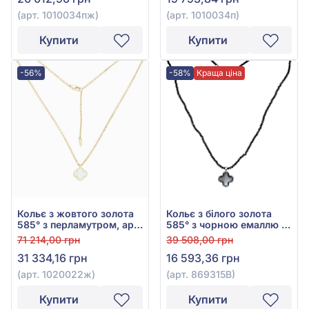
(арт. 1010034пж)
(арт. 1010034п)
Купити
Купити
-56%
-58%
Краща ціна
Кольє з жовтого золота
Кольє з білого золота
585° з перламутром, арт.
585° з чорною емаллю та
1020022ж
чорним агатом, арт.
71 214,00 грн
39 508,00 грн
869315В
31 334,16 грн
16 593,36 грн
(арт. 1020022ж)
(арт. 869315В)
Купити
Купити