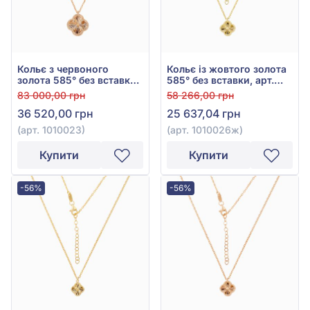
Кольє з червоного
Кольє із жовтого золота
золота 585° без вставки,
585° без вставки, арт.
арт. 1010023
1010026ж
83 000,00 грн
58 266,00 грн
36 520,00 грн
25 637,04 грн
(арт. 1010023)
(арт. 1010026ж)
Купити
Купити
-56%
-56%