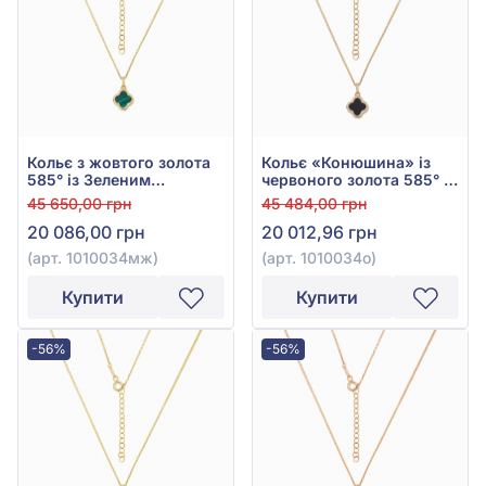
Кольє з жовтого золота
Кольє «Конюшина» із
585° із Зеленим
червоного золота 585° з
Малахітом, арт.
Чорним Оніксом, арт.
45 650,00 грн
45 484,00 грн
1010034мж
1010034о
20 086,00 грн
20 012,96 грн
(арт. 1010034мж)
(арт. 1010034о)
Купити
Купити
-56%
-56%