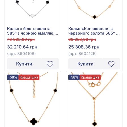
Кольє з білого золота
Кольє «Конюшина» із
585° з чорною емаллю,
червоного золота 585° з
арт. 860410В
чорною емаллю, арт.
76 692,00 грн
60 258,00 грн
860412Е
32 210,64 грн
25 308,36 грн
(арт. 860410В)
(арт. 860412Е)
Купити
Купити
-58%
Краща ціна
-58%
Краща ціна