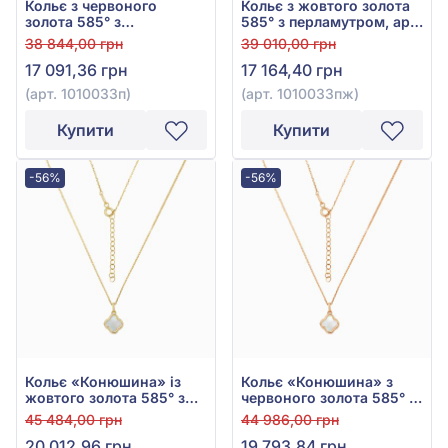
Кольє з червоного
Кольє з жовтого золота
золота 585° з
585° з перламутром, арт.
перламутром, арт.
1010033пж
38 844,00 грн
39 010,00 грн
1010033п
17 091,36 грн
17 164,40 грн
(арт. 1010033п)
(арт. 1010033пж)
Купити
Купити
-56%
-56%
Кольє «Конюшина» із
Кольє «Конюшина» з
жовтого золота 585° з
червоного золота 585° з
перламутром, арт.
перламутром, арт.
45 484,00 грн
44 986,00 грн
1010034пж
1010034п
20 012,96 грн
19 793,84 грн