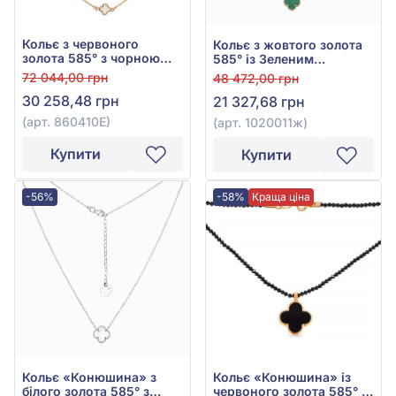
Кольє з червоного
Кольє з жовтого золота
золота 585° з чорною
585° із Зеленим
емаллю, арт. 860410Е
Малахітом, арт. 1020011ж
72 044,00 грн
48 472,00 грн
30 258,48 грн
21 327,68 грн
(арт. 860410Е)
(арт. 1020011ж)
Купити
Купити
-56%
-58%
Краща ціна
Кольє «Конюшина» з
Кольє «Конюшина» із
білого золота 585° з
червоного золота 585° з