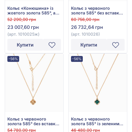
Кольє «Конюшина» із
Кольє з червоного
жовтого золота 585°, арт.
золота 585° без вставки,
1010025ж
арт. 1010026
52 290,00 грн
60 756,00 грн
23 007,60 грн
26 732,64 грн
(арт. 1010025ж)
(арт. 1010026)
Купити
Купити
-56%
-56%
Кольє з червоного
Кольє з червоного
золота 585° без вставки,
золота 585° із зеленим
арт. 1010025
малахітом, арт. 1010034м
54 780,00 грн
46 480,00 грн