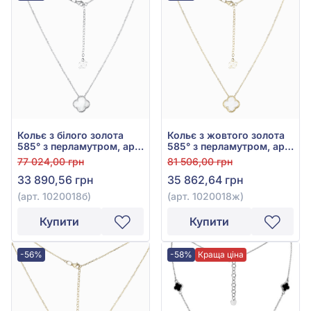
Кольє з білого золота
Кольє з жовтого золота
585° з перламутром, арт.
585° з перламутром, арт.
1020018б
1020018ж
77 024,00 грн
81 506,00 грн
33 890,56 грн
35 862,64 грн
(арт. 1020018б)
(арт. 1020018ж)
Купити
Купити
-56%
-58%
Краща ціна