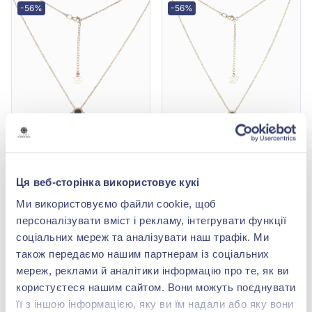
-56%
-56%
Кольє з червоного
Кольє з жовтого золота
золота 585° з Чорним
585° з Чорним Оніксом,
Оніксом, арт. 1020020
арт. 1020018ж
87 648,00 грн
81 340,00 грн
Ця веб-сторінка використовує кукі
38 565,12 грн
35 789,60 грн
Ми використовуємо файли cookie, щоб
(арт. 1020020)
(арт. 1020018ж)
персоналізувати вміст і рекламу, інтегрувати функції
Купити
Купити
соціальних мереж та аналізувати наш трафік. Ми
також передаємо нашим партнерам із соціальних
мереж, реклами й аналітики інформацію про те, як ви
-80%
-56%
користуєтеся нашим сайтом. Вони можуть поєднувати
її з іншою інформацією, яку ви їм надали або яку вони