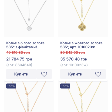
Кольє з білого золота
Кольє з жовтого золота
585° з фіанітами/
585°, арт. 1010023ж
куб.цирконієм, арт.
49 510,80 грн
80 842,00 грн
860464В
21 784,75 грн
35 570,48 грн
(арт. 860464В)
(арт. 1010023ж)
Купити
Купити
-56%
-56%