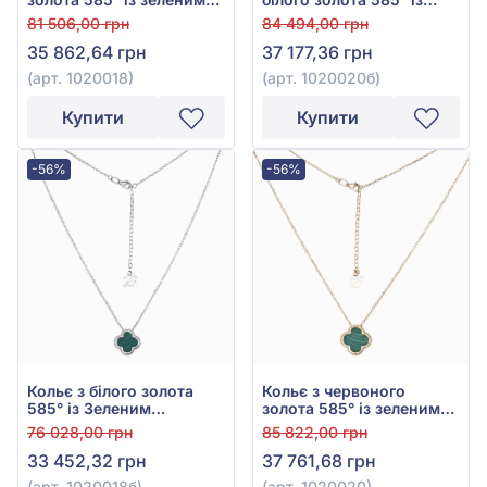
малахітом, арт. 1020018
Зеленим Малахітом, арт.
81 506,00 грн
84 494,00 грн
1020020б
35 862,64 грн
37 177,36 грн
(арт. 1020018)
(арт. 1020020б)
Купити
Купити
-56%
-56%
Кольє з білого золота
Кольє з червоного
585° із Зеленим
золота 585° із зеленим
Малахітом, арт. 1020018б
малахітом, арт. 1020020
76 028,00 грн
85 822,00 грн
33 452,32 грн
37 761,68 грн
(арт. 1020018б)
(арт. 1020020)