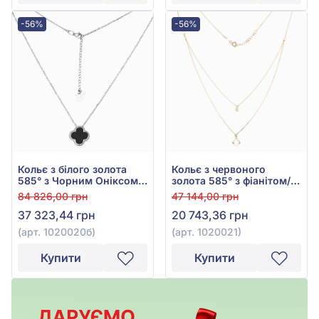
-56%
-56%
Кольє з білого золота
Кольє з червоного
585° з Чорним Оніксом,
золота 585° з фіанітом/
арт. 1020020б
куб.цирконієм, арт.
84 826,00 грн
47 144,00 грн
1020021
37 323,44 грн
20 743,36 грн
(арт. 1020020б)
(арт. 1020021)
Купити
Купити