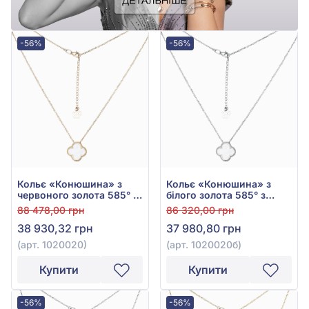
-56%
-56%
Кольє «Конюшина» з
Кольє «Конюшина» з
червоного золота 585° з
білого золота 585° з
перламутром, арт.
перламутром, арт.
88 478,00 грн
86 320,00 грн
1020020
1020020б
38 930,32 грн
37 980,80 грн
(арт. 1020020)
(арт. 1020020б)
Купити
Купити
-56%
-56%