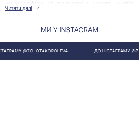
та статусу. Враховуючи широкий асортимент та вибір
Читати далі
моделей, кожен зможе вибрати прикрасу собі до
душі.
МИ У INSTAGRAM
Види кілець
В асортименті Золотої Королеви ви знайдете моделі
з різних дорогоцінних сплавів:
ГРАМУ @ZOLOTAKOROLEVA
ДО ІНСТАГРАМУ @ZOLO
каблучки у вигляді бантика золото - стане
справжньою окрасою вашої колекції. Золоті
вироби характеризуються своєю міцністю та
довговічністю, а також чудовим блиском, який
надає образу розкішного вигляду.
кільце бантик срібло - для тих, хто воліє носити
легкі та ніжні варіанти. Срібні прикраси можна
легко комбінувати з іншими аксесуарами та
створювати стильні комбінації. Для створення
романтичного образу срібні персні стануть