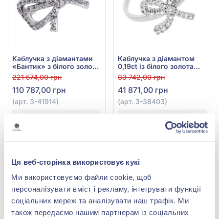
Каблучка з діамантами
Каблучка з діамантом
«Бантик» з білого золота
0,19ct із білого золота
750° з діамантом 0,73ct,
750°, арт. 3-38403
221 574,00 грн
83 742,00 грн
арт. 3-41914
110 787,00 грн
41 871,00 грн
(арт. 3-41914)
(арт. 3-38403)
Купити
Купити
-70%
-70%
Ця веб-сторінка використовує кукі
Ми використовуємо файли cookie, щоб
персоналізувати вміст і рекламу, інтегрувати функції
соціальних мереж та аналізувати наш трафік. Ми
також передаємо нашим партнерам із соціальних