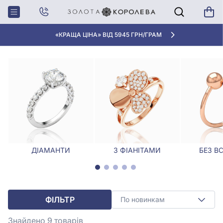
Головна
Каблучки
Каблучки бантики
КАБЛУЧКИ БАНТИКИ
«КРАЩА ЦІНА» ВІД 5945 ГРН/ГРАМ
ДІАМАНТИ
З ФІАНІТАМИ
БЕЗ В
ФІЛЬТР
По новинкам
Знайдено 9
товарів