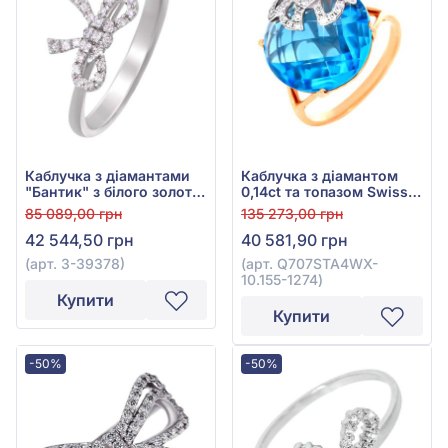
Каблучка з діамантами
Каблучка з діамантом
"Бантик" з білого золота
0,14ct та топазом Swiss
750°, Діамант 0,07ct, арт.
Blue 13,51ct із червоного
85 089,00 грн
135 273,00 грн
3-39378
золота 585°, арт.
42 544,50 грн
40 581,90 грн
Q707STA4WX-10.155-1274
(арт. 3-39378)
(арт. Q707STA4WX-
10.155-1274)
Купити
Купити
-50%
-50%