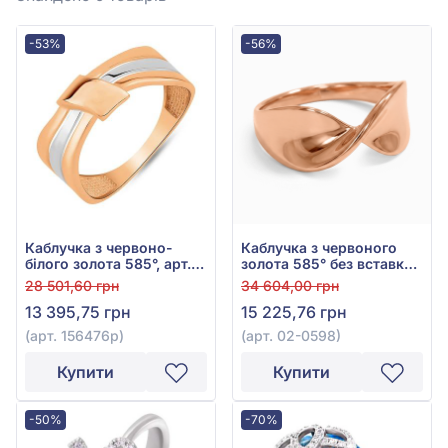
-53%
-56%
Каблучка з червоно-
Каблучка з червоного
білого золота 585°, арт.
золота 585° без вставки,
156476р
арт. 02-0598
28 501,60 грн
34 604,00 грн
13 395,75 грн
15 225,76 грн
(арт. 156476р)
(арт. 02-0598)
Купити
Купити
-50%
-70%