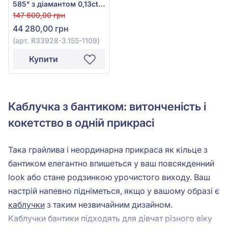
585° з діамантом 0,13ct
та топазом Swiss Blue
147 600,00 грн
9,7ct, арт. R33928-3.155-
44 280,00 грн
1109
(арт. R33928-3.155-1109)
Купити
Каблучка з бантиком: витонченість і
кокетство в одній прикрасі
Така грайлива і неординарна прикраса як кільце з
бантиком елегантно впишеться у ваш повсякденний
look або стане родзинкою урочистого виходу. Ваш
настрій напевно підніметься, якщо у вашому образі є
каблучки
з таким незвичайним дизайном.
Каблучки бантики підходять для дівчат різного віку