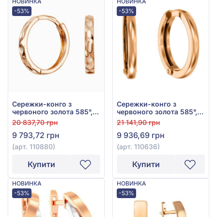
НОВИНКА
НОВИНКА
-53%
-53%
Сережки-конго з
Сережки-конго з
червоного золота 585°,
червоного золота 585°,
арт. 110880
арт. 110636
20 837,70 грн
21 141,90 грн
9 793,72 грн
9 936,69 грн
(арт. 110880)
(арт. 110636)
Купити
Купити
НОВИНКА
НОВИНКА
-53%
-53%