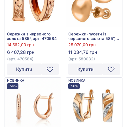
Сережки з червоного
Сережки-пусети із
золота 585°, арт. 470584
червоного золота 585°,
арт. 580082
14 562,00 грн
25 079,00 грн
6 407,28 грн
11 034,76 грн
(арт. 470584)
(арт. 580082)
Купити
Купити
НОВИНКА
НОВИНКА
-56%
-56%