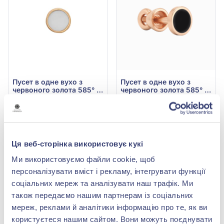
Пусет в одне вухо з
Пусет в одне вухо з
червоного золота 585° з
червоного золота 585° з
емаллю, арт. 500039Ш
чорною емаллю, арт.
8 251,80 грн
8 413,60 грн
500039Ш
3 630,79 грн
3 701,98 грн
(арт. 500039Ш)
(арт. 500039Ш)
Ця веб-сторінка використовує кукі
Купити
Купити
Ми використовуємо файли cookie, щоб
НОВИНКА
НОВИНКА
персоналізувати вміст і рекламу, інтегрувати функції
-53%
-53%
соціальних мереж та аналізувати наш трафік. Ми
також передаємо нашим партнерам із соціальних
мереж, реклами й аналітики інформацію про те, як ви
користуєтеся нашим сайтом. Вони можуть поєднувати