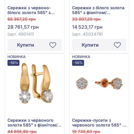
Сережки з червоно-
Сережки з білого золота
білого золота 585° з
585° з фіанітом/
фіанітами, арт. 490141
куб.цирконієм, арт.
65 367,20 грн
33 007,20 грн
420247В
28 761,57 грн
14 523,17 грн
(арт. 490141)
(арт. 420247В)
Купити
Купити
НОВИНКА
НОВИНКА
-56%
-56%
Сережки з червоного
Сережки-пусети з
золота 585° з фіанітом/
червоного золота 585° з
куб.цирконієм, арт.
фіанітом/куб.цирконієм,
44 656,80 грн
19 739,60 грн