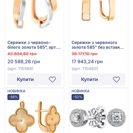
Сережки з червоно-
Сережки з червоного
білого золота 585°, арт.
золота 585° без вставки,
110568
арт. 110460
43 804,80 грн
38 177,10 грн
20 588,26 грн
17 943,24 грн
(арт. 110568)
(арт. 110460)
Купити
Купити
НОВИНКА
НОВИНКА
-56%
-50%