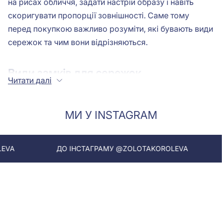
на рисах обличчя, задати настрій образу і навіть
скоригувати пропорції зовнішності. Саме тому
перед покупкою важливо розуміти, які бувають види
сережок та чим вони відрізняються.
Види замків для сережок
Читати далі
При виборі сережок важливо звертати увагу на
кріплення. Навіть найбажаніші прикраси не будуть
МИ У INSTAGRAM
приємні, якщо у них незручна застібка. Виділяють
такі види замків:
ДО ІНСТАГРАМУ @ZOLOTAKOROLEVA
ДО ІНСТАГРА
Сережки з англійським замком
. Популярне
кріплення, вважається традиційним. Фіксується
за допомогою легкого натискання пальцями,
при цьому лунає характерний звук, що
забезпечує надійне кріплення. Виріб не злетить
з вух навіть при фізичній активності.