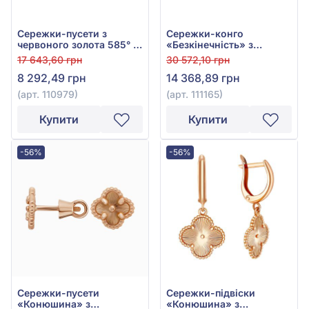
Сережки-пусети з
Сережки-конго
червоного золота 585° з
«Безкінечність» з
фіанітом/куб.цирконієм,
червоного золота 585° з
17 643,60 грн
30 572,10 грн
арт. 110979
фіанітами/
8 292,49 грн
14 368,89 грн
куб.цирконієм, арт.
111165
(арт. 110979)
(арт. 111165)
Купити
Купити
-56%
-56%
Сережки-пусети
Сережки-підвіски
«Конюшина» з
«Конюшина» з