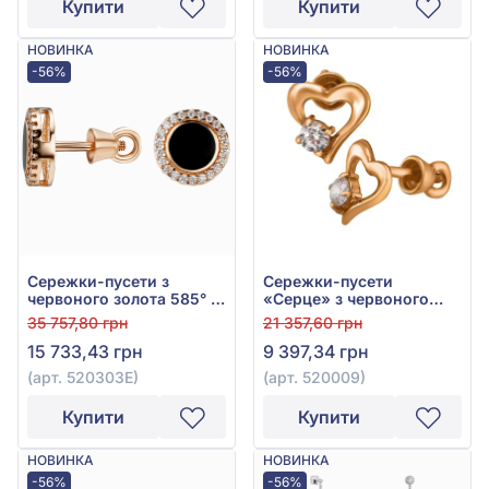
Купити
Купити
НОВИНКА
НОВИНКА
-56%
-56%
Сережки-пусети з
Сережки-пусети
червоного золота 585° з
«Серце» з червоного
чорною емаллю та
золота 585° з фіанітом/
35 757,80 грн
21 357,60 грн
фіанітом/куб.цирконієм,
куб.цирконієм, арт.
15 733,43 грн
9 397,34 грн
арт. 520303Е
520009
(арт. 520303Е)
(арт. 520009)
Купити
Купити
НОВИНКА
НОВИНКА
-56%
-56%