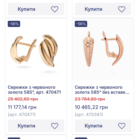
Купити
Купити
-56%
-56%
Сережки з червоного
Сережки з червоного
золота 585°, арт. 470471
золота 585° без вставки,
арт. 470381
25 402,60 грн
23 784,60 грн
11 177,14 грн
10 465,22 грн
(арт. 470471)
(арт. 470381)
Купити
Купити