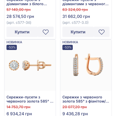
діамантами з білого
діамантами з червоного
золота 585°, Діамант
золота 585°, Діамант
57 149,00 грн
63 324,00 грн
0,19ct, арт. с577-3б
0,22ct, арт. с577-3.0
28 574,50 грн
31 662,00 грн
(арт. с577-3б)
(арт. с577-3.0)
Купити
Купити
НОВИНКА
НОВИНКА
-53%
-53%
Сережки-пусети з
Сережки з червоного
червоного золота 585° з
золота 585° з фіанітом/
фіанітом/куб.цирконієм,
куб.цирконієм, арт.
14 753,70 грн
20 077,20 грн
арт. 110514
110356
6 934,24 грн
9 436,28 грн