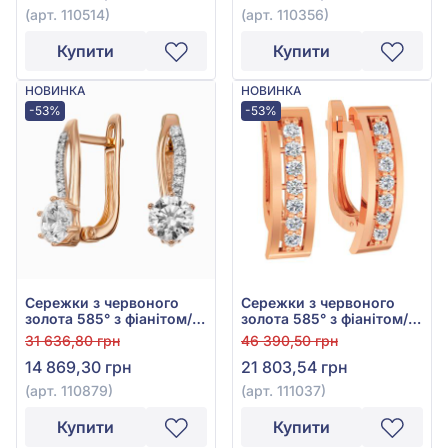
(арт. 110514)
(арт. 110356)
Купити
Купити
НОВИНКА
НОВИНКА
-53%
-53%
Сережки з червоного
Сережки з червоного
золота 585° з фіанітом/
золота 585° з фіанітом/
куб.цирконієм, арт.
куб.цирконієм, арт.
31 636,80 грн
46 390,50 грн
110879
111037
14 869,30 грн
21 803,54 грн
(арт. 110879)
(арт. 111037)
Купити
Купити