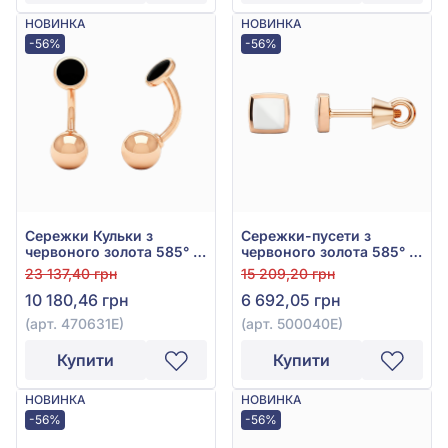
НОВИНКА
НОВИНКА
-56%
-56%
Сережки Кульки з
Сережки-пусети з
червоного золота 585° з
червоного золота 585° з
чорною емаллю, арт.
емаллю, арт. 500040Е
23 137,40 грн
15 209,20 грн
470631Е
10 180,46 грн
6 692,05 грн
(арт. 470631Е)
(арт. 500040Е)
Купити
Купити
НОВИНКА
НОВИНКА
-56%
-56%