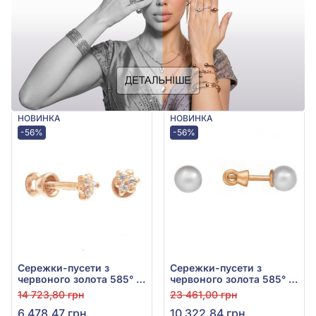
НОВИНКА
НОВИНКА
-56%
-56%
Сережки-пусети з
Сережки-пусети з
червоного золота 585° з
червоного золота 585° з
фіанітом/куб.цирконієм,
перлами, арт. 520092
14 723,80 грн
23 461,00 грн
арт. 520255
6 478,47 грн
10 322,84 грн