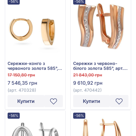
-56%
-56%
Сережки-конго з
Сережки з червоно-
червоного золота 585°,
білого золота 585°, арт.
арт. 470328
470442
17 150,80 грн
21 843,00 грн
7 546,35 грн
9 610,92 грн
(арт. 470328)
(арт. 470442)
Купити
Купити
-56%
-56%