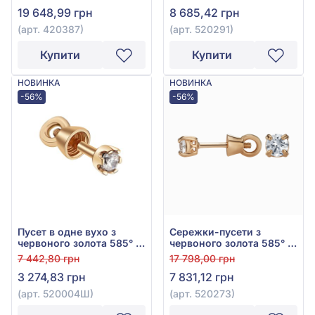
420387
арт. 520291
19 648,99 грн
8 685,42 грн
(арт. 420387)
(арт. 520291)
Купити
Купити
НОВИНКА
НОВИНКА
-56%
-56%
Пусет в одне вухо з
Сережки-пусети з
червоного золота 585° з
червоного золота 585° з
фіанітом/куб.цирконієм,
фіанітом/куб.цирконієм,
7 442,80 грн
17 798,00 грн
арт. 520004Ш
арт. 520273
3 274,83 грн
7 831,12 грн
(арт. 520004Ш)
(арт. 520273)