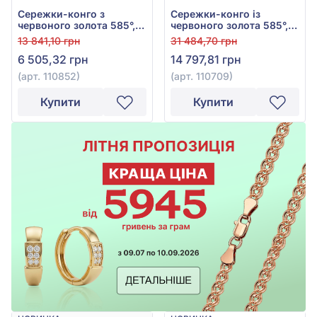
Сережки-конго з
Сережки-конго із
червоного золота 585°,
червоного золота 585°,
арт. 110852
арт. 110709
13 841,10 грн
31 484,70 грн
6 505,32 грн
14 797,81 грн
(арт. 110852)
(арт. 110709)
Купити
Купити