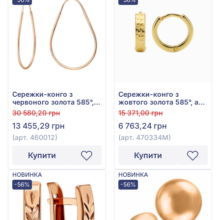
Сережки-конго з
Сережки-конго з
червоного золота 585°,
жовтого золота 585°, арт.
арт. 460012
470334М
30 580,20 грн
15 371,00 грн
13 455,29 грн
6 763,24 грн
(арт. 460012)
(арт. 470334М)
Купити
Купити
НОВИНКА
НОВИНКА
-56%
-56%