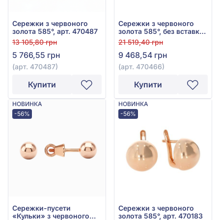
Сережки з червоного
Сережки з червоного
золота 585°, арт. 470487
золота 585°, без вставки,
арт. 470466
13 105,80 грн
21 519,40 грн
5 766,55 грн
9 468,54 грн
(арт. 470487)
(арт. 470466)
Купити
Купити
НОВИНКА
НОВИНКА
-56%
-56%
Сережки-пусети
Сережки з червоного
«Кульки» з червоного
золота 585°, арт. 470183