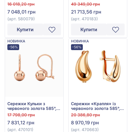
золота 585°, без вставки,
16 018,20 грн
49 349,00 грн
арт. 580079
7 048,01 грн
21 713,56 грн
(арт. 580079)
(арт. 470183)
Купити
Купити
НОВИНКА
НОВИНКА
-56%
-56%
Сережки Кульки з
Сережки «Крапля» із
червоного золота 585°,
червоного золота 585°,
арт. 470101
без вставки, арт. 470663
17 798,00 грн
20 386,80 грн
7 831,12 грн
8 970,19 грн
(арт. 470101)
(арт. 470663)