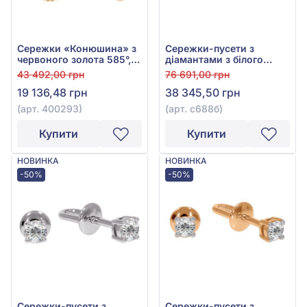
Сережки «Конюшина» з
Сережки-пусети з
червоного золота 585°,
діамантами з білого
без вставки, арт. 400293
золота 585°, Діамант
43 492,00 грн
76 691,00 грн
0,26ct, арт. с688б
19 136,48 грн
38 345,50 грн
(арт. 400293)
(арт. с688б)
Купити
Купити
НОВИНКА
НОВИНКА
-50%
-50%
Сережки-пусети з
Сережки-пусети з