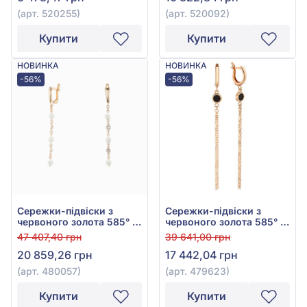
(арт. 520255)
(арт. 520092)
Купити
Купити
НОВИНКА
НОВИНКА
-56%
-56%
Сережки-підвіски з
Сережки-підвіски з
червоного золота 585° з
червоного золота 585° з
фіанітами та перлами,
Чорним Агатом, арт.
47 407,40 грн
39 641,00 грн
арт. 480057
479623
20 859,26 грн
17 442,04 грн
(арт. 480057)
(арт. 479623)
Купити
Купити