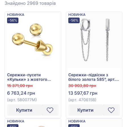
Знайдено 2969
товарів
НОВИНКА
НОВИНКА
-56%
-56%
Сережки-пусети
Сережки-підвіски з
«Кульки» з жовтого
білого золота 585°, арт.
золота 585°, без вставки,
470615В
15 371,00 грн
30 903,80 грн
арт. 580077М
6 763,24 грн
13 597,67 грн
(арт. 580077М)
(арт. 470615В)
Купити
Купити
НОВИНКА
НОВИНКА
-56%
-56%