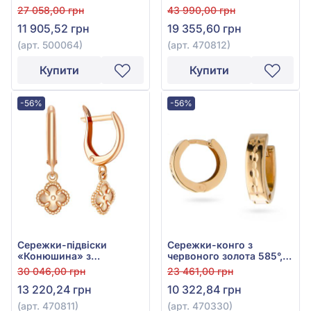
червоного золота 585°,
червоного золота 585°,
27 058,00 грн
43 990,00 грн
арт. 500064
арт. 470812
11 905,52 грн
19 355,60 грн
(арт. 500064)
(арт. 470812)
Купити
Купити
-56%
-56%
Сережки-підвіски
Сережки-конго з
«Конюшина» з
червоного золота 585°,
червоного золота 585°,
арт. 470330
30 046,00 грн
23 461,00 грн
арт. 470811
13 220,24 грн
10 322,84 грн
(арт. 470811)
(арт. 470330)