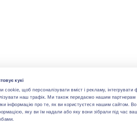
товує кукі
cookie, щоб персоналізувати вміст і рекламу, інтегрувати ф
лізувати наш трафік. Ми також передаємо нашим партнерам 
ики інформацію про те, як ви користуєтеся нашим сайтом. В
формацією, яку ви їм надали або яку вони зібрали під час ва
жбами.