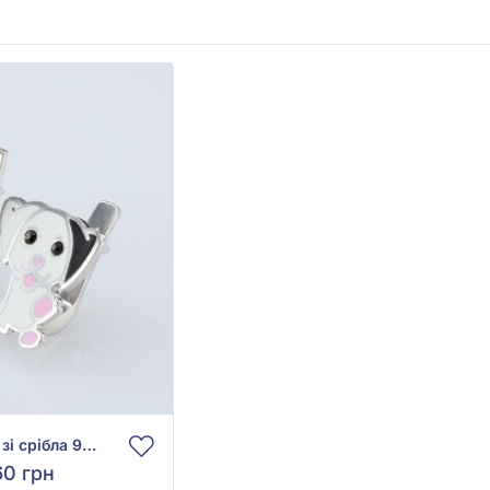
Сережки «Собачка» зі срібла 925° з рожевою та чорною емаллю, арт. А130сР
60 грн