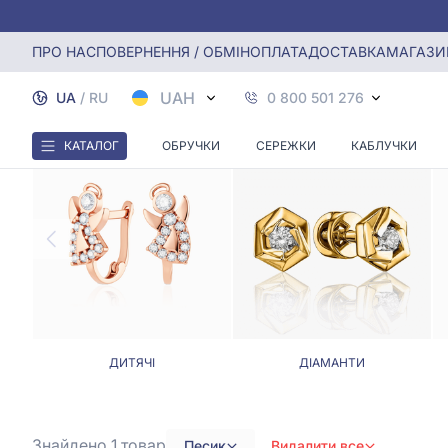
Головна
Сережки
Сережки у формі собаки
ПРО НАС
ПОВЕРНЕННЯ / ОБМІН
ОПЛАТА
ДОСТАВКА
МАГАЗИ
UAH
UA
/
RU
0 800 501 276
КАТАЛОГ
ОБРУЧКИ
СЕРЕЖКИ
КАБЛУЧКИ
ДИТЯЧІ
ДІАМАНТИ
Знайдено 1
товар
Песик
Видалити все