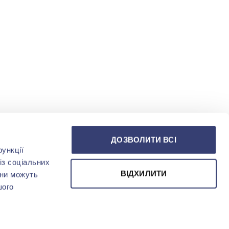
ДОЗВОЛИТИ ВСІ
ункції
із соціальних
ВІДХИЛИТИ
они можуть
шого