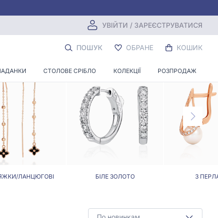
УВІЙТИ / ЗАРЕЄСТРУВАТИСЯ
ПОШУК
ОБРАНЕ
КОШИК
ЛАДАНКИ
СТОЛОВЕ СРІБЛО
КОЛЕКЦІЇ
РОЗПРОДАЖ
ЯЖКИ/ЛАНЦЮГОВІ
БІЛЕ ЗОЛОТО
З ПЕРЛ
По новинкам