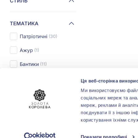
СТИЛЬ
ТЕМАТИКА
Патріотичні
(30)
Ажур
(1)
Бантики
(11)
Геометрія
(123)
Ця веб-сторінка викорис
Ми використовуємо файли 
Декоративні
(1464)
соціальних мереж та ана
Показати усі
мереж, реклами й аналіт
поєднувати її з іншою ін
користування їхніми слу
ПОКРИТТЯ
Показати подробиці