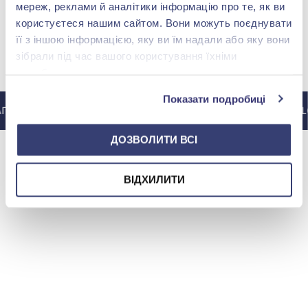
мереж, реклами й аналітики інформацію про те, як ви
користуєтеся нашим сайтом. Вони можуть поєднувати
її з іншою інформацією, яку ви їм надали або яку вони
зібрали під час вашого користування їхніми
МИ У INSTAGRAM
службами.
Показати подробиці
РАМУ @ZOLOTAKOROLEVA
ДО ІНСТАГРАМУ @ZOLO
ДОЗВОЛИТИ ВСІ
ВІДХИЛИТИ