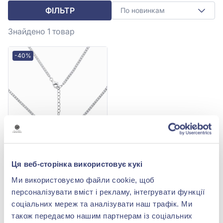
ФІЛЬТР
По новинкам
Знайдено 1
товар
-40%
Кольє зі срібла 925° з
Ця веб-сторінка використовує кукі
фіанітом/куб.цирконієм,
арт. КлК2Ф/268
8 358,00 грн
Ми використовуємо файли cookie, щоб
5 014,80 грн
персоналізувати вміст і рекламу, інтегрувати функції
(арт. КлК2Ф/268)
соціальних мереж та аналізувати наш трафік. Ми
також передаємо нашим партнерам із соціальних
Купити