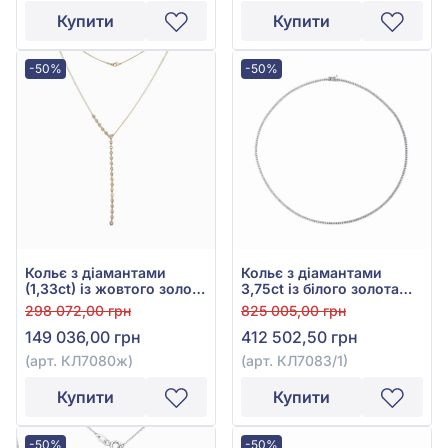
Купити
Купити
-50%
-50%
Кольє з діамантами
Кольє з діамантами
(1,33ct) із жовтого золота
3,75ct із білого золота
585°, арт. КЛ7080ж
585°, арт. КЛ7083/1
298 072,00 грн
825 005,00 грн
149 036,00 грн
412 502,50 грн
(арт. КЛ7080ж)
(арт. КЛ7083/1)
Купити
Купити
-50%
-50%