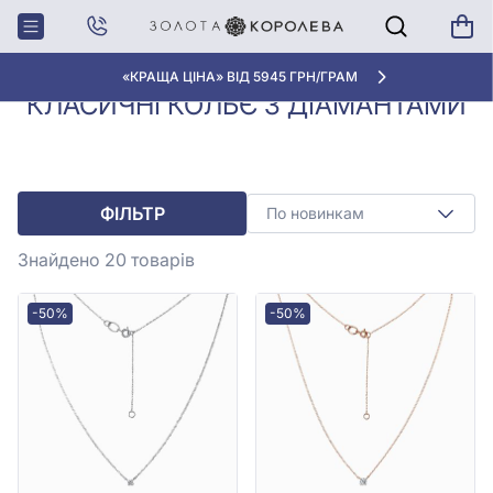
Колье з
Класичні кольє з
Головна
діамантами
діамантами
«КРАЩА ЦІНА» ВІД 5945 ГРН/ГРАМ
КЛАСИЧНІ КОЛЬЄ З ДІАМАНТАМИ
ФІЛЬТР
По новинкам
Знайдено 20
товарів
-50%
-50%