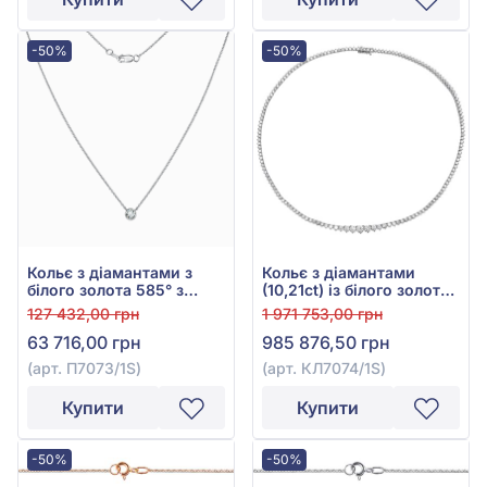
-50%
-50%
Кольє з діамантами з
Кольє з діамантами
білого золота 585° з
(10,21ct) із білого золота
діамантом 0,4ct, арт.
585°, арт. КЛ7074/1S
127 432,00 грн
1 971 753,00 грн
П7073/1S
63 716,00 грн
985 876,50 грн
(арт. П7073/1S)
(арт. КЛ7074/1S)
Купити
Купити
-50%
-50%