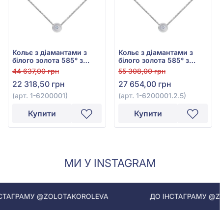
Кольє з діамантами з
Кольє з діамантами з
білого золота 585° з
білого золота 585° з
діамантом 0,01ct, арт. 1-
діамантом 0,04ct, арт. 1-
44 637,00 грн
55 308,00 грн
6200001
6200001.2.5
22 318,50 грн
27 654,00 грн
(арт. 1-6200001)
(арт. 1-6200001.2.5)
Купити
Купити
МИ У INSTAGRAM
РАМУ @ZOLOTAKOROLEVA
ДО ІНСТАГРАМУ @ZOLOT