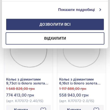
службами.
Показати подробиці
ДОЗВОЛИТИ ВСІ
-50%
-50%
ВІДХИЛИТИ
Кольє з діамантами
Кольє з діамантами
9,73ct із білого золота
6,16ct із білого золота
585°, арт. КЛ7072-2.40/1S
585°, арт. КЛ7072-2.0/1S
1 548 826,00 грн
1 117 886,00 грн
774 413,00 грн
558 943,00 грн
(арт. КЛ7072-2.40/1S)
(арт. КЛ7072-2.0/1S)
Купити
Купити