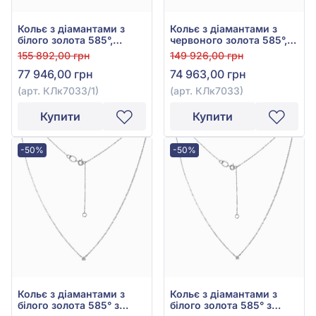
Кольє з діамантами з
Кольє з діамантами з
білого золота 585°,
червоного золота 585°,
Діамант 0,54ct, арт.
Діамант 0,51ct, арт.
155 892,00 грн
149 926,00 грн
КЛк7033/1
КЛк7033
77 946,00 грн
74 963,00 грн
(арт. КЛк7033/1)
(арт. КЛк7033)
Купити
Купити
-50%
-50%
Кольє з діамантами з
Кольє з діамантами з
білого золота 585° з
білого золота 585° з