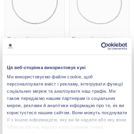
Кольє з діамантами
Кольє з діамантами
14,37ct із білого золота
10,85ct із білого золота
585°, арт. КЛ7072-3.0/1S
585°, арт. КЛ7072-2.60/1S
2 643 369,00 грн
1 729 993,00 грн
1 321 684,50 грн
864 996,50 грн
(арт. КЛ7072-3.0/1S)
(арт. КЛ7072-2.60/1S)
Ця веб-сторінка використовує кукі
Купити
Купити
Ми використовуємо файли cookie, щоб
персоналізувати вміст і рекламу, інтегрувати функції
соціальних мереж та аналізувати наш трафік. Ми
також передаємо нашим партнерам із соціальних
мереж, реклами й аналітики інформацію про те, як ви
користуєтеся нашим сайтом. Вони можуть поєднувати
її з іншою інформацією, яку ви їм надали або яку вони
зібрали під час вашого користування їхніми