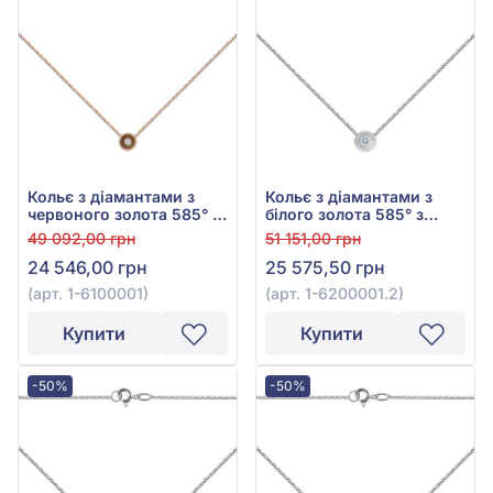
Кольє з діамантами з
Кольє з діамантами з
червоного золота 585° з
білого золота 585° з
діамантом 0,01ct, арт. 1-
діамантом 0,03ct, арт. 1-
49 092,00 грн
51 151,00 грн
6100001
6200001.2
24 546,00 грн
25 575,50 грн
(арт. 1-6100001)
(арт. 1-6200001.2)
Купити
Купити
-50%
-50%