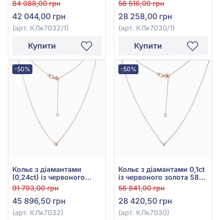
діамантом 0,23ct, арт.
діамантом 0,11ct, арт.
84 088,00 грн
56 516,00 грн
КЛк7032/1
КЛк7030/1
42 044,00 грн
28 258,00 грн
(арт. КЛк7032/1)
(арт. КЛк7030/1)
Купити
Купити
-50%
-50%
Кольє з діамантами
Кольє з діамантами 0,1ct
(0,24ct) із червоного
із червоного золота 585°,
золота 585°, арт.
арт. КЛк7030
91 793,00 грн
56 841,00 грн
КЛк7032
45 896,50 грн
28 420,50 грн
(арт. КЛк7032)
(арт. КЛк7030)