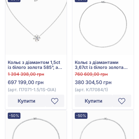
Кольє з діамантом 1,5ct
Кольє з діамантами
із білого золота 585°, арт.
3,67ct із білого золота
П7071-1.5/1S-GIA
585°, арт. КЛ7084/1
1 394 398,00 грн
760 609,00 грн
697 199,00 грн
380 304,50 грн
(арт. П7071-1.5/1S-GIA)
(арт. КЛ7084/1)
Купити
Купити
-50%
-50%