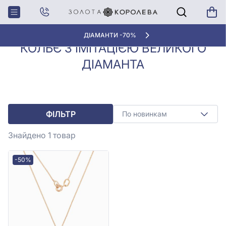
Колье з
Кольє з імітацією великого
Головна
діамантами
діаманта
ДІАМАНТИ -70%
КОЛЬЄ З ІМІТАЦІЄЮ ВЕЛИКОГО
ДІАМАНТА
ФІЛЬТР
По новинкам
Знайдено 1
товар
-50%