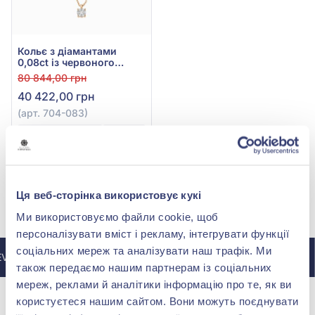
Кольє з діамантами
0,08ct із червоного
золота 585°, арт. 704-083
80 844,00 грн
40 422,00 грн
(арт. 704-083)
Купити
Ця веб-сторінка використовує кукі
МИ У INSTAGRAM
Ми використовуємо файли cookie, щоб
персоналізувати вміст і рекламу, інтегрувати функції
соціальних мереж та аналізувати наш трафік. Ми
A
ДО ІНСТАГРАМУ @ZOLOTAKOROLEVA
також передаємо нашим партнерам із соціальних
мереж, реклами й аналітики інформацію про те, як ви
користуєтеся нашим сайтом. Вони можуть поєднувати