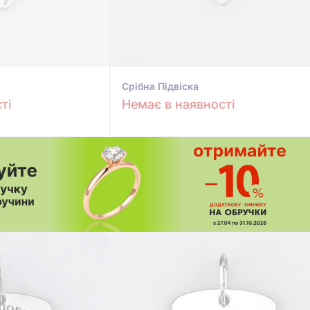
Срiбна Підвіска
ті
Немає в наявності