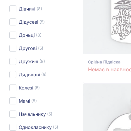
Дівчині
(8)
Дідусеві
(5)
Доньці
(8)
Другові
(5)
Дружині
(8)
Срiбна Підвіска
Немає в наявнос
Дядькові
(5)
Колезі
(5)
Мамі
(8)
Начальнику
(5)
Однокласнику
(5)