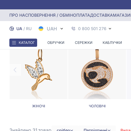
Головна
Кулони, Підвіски
Патріотичний кулон зі срібла
ПРО НАС
ПОВЕРНЕННЯ / ОБМІН
ОПЛАТА
ДОСТАВКА
МАГАЗИ
П
UAH
UA
/
RU
0 800 501 276
КАТАЛОГ
ОБРУЧКИ
СЕРЕЖКИ
КАБЛУЧКИ
ЖІНОЧІ
ЧОЛОВІЧІ
Знайдено 31
товар
срібло
Патріотичні
Вида