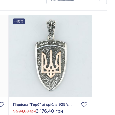
-40%
Підвіска "Герб" зі срібла 925°/375° без вставки, арт. 783п
3 176,40 грн
5 294,00 грн