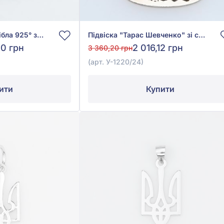
Підвіска "Герб" зі срібла 925° з фіанітом/куб.цирконієм, арт. П2Ф/122
Підвіска "Тарас Шевченко" зі срібла 925° без вставки, арт. У-1220/24
00 грн
2 016,12 грн
3 360,20 грн
(арт. У-1220/24)
ити
Купити