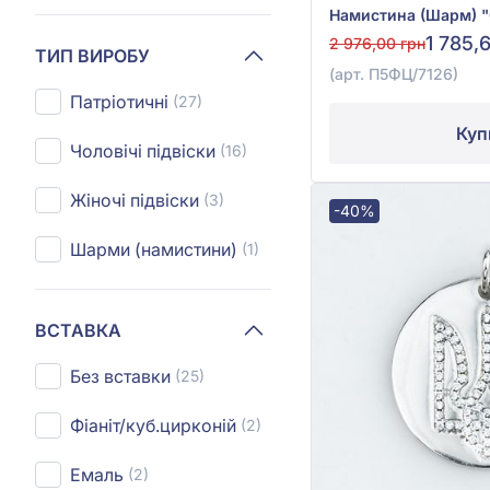
1 785,
2 976,00 грн
ТИП ВИРОБУ
(арт. П5ФЦ/7126)
Патріотичні
(27)
Куп
Чоловічі підвіски
(16)
Жіночі підвіски
(3)
-40%
Шарми (намистини)
(1)
ВСТАВКА
Без вставки
(25)
Фіаніт/куб.цирконій
(2)
Емаль
(2)