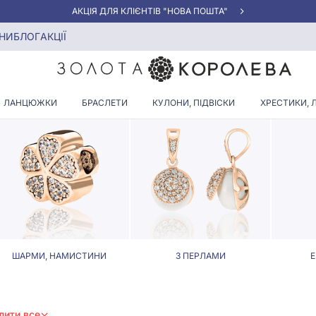
АКЦІЯ ДЛЯ КЛІЄНТІВ "НОВА ПОШТА"
НИ
БЛОГ
АКЦІЇ
АТРІОТИЧНИЙ КУЛОН ЗІ СРІБ
ЛАНЦЮЖКИ
БРАСЛЕТИ
КУЛОНИ, ПІДВІСКИ
ХРЕСТИКИ, 
ШАРМИ, НАМИСТИНИ
З ПЕРЛАМИ
Е
лити все