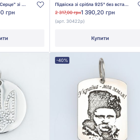
Намистина (Шарм) "Серце" зі срібла 925° з червоним фіанітом/куб.цирконієм, арт. П5ФЦ/7126
Підвіска зі срібла 925° без вставки, арт. 30422р
60 грн
1 390,20 грн
2 317,00 грн
(арт. 30422р)
ити
Купити
-40%