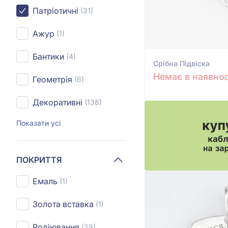
Патріотичні
(31)
Ажур
(1)
Бантики
(4)
Срiбна Підвіска
Немає в наявнос
Геометрія
(6)
Декоративні
(138)
Показати усі
ПОКРИТТЯ
Емаль
(1)
Золота вставка
(1)
Родіювання
(29)