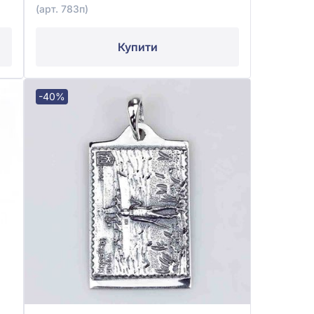
(арт. 783п)
Купити
-40%