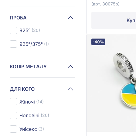
(арт. 30075р)
ПРОБА
Куп
925°
(30)
-40%
925°/375°
(1)
КОЛІР МЕТАЛУ
ДЛЯ КОГО
Жіночі
(14)
Чоловічі
(20)
Унісекс
(3)