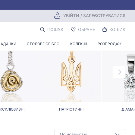
УВІЙТИ / ЗАРЕЄСТРУВАТИСЯ
ЛА
ПОШУК
ОБРАНЕ
КОШИК
ЛАДАНКИ
СТОЛОВЕ СРІБЛО
КОЛЕКЦІЇ
РОЗПРОДАЖ
КСКЛЮЗИВНІ
ПАТРІОТИЧНІ
ДІАМА
По новинкам