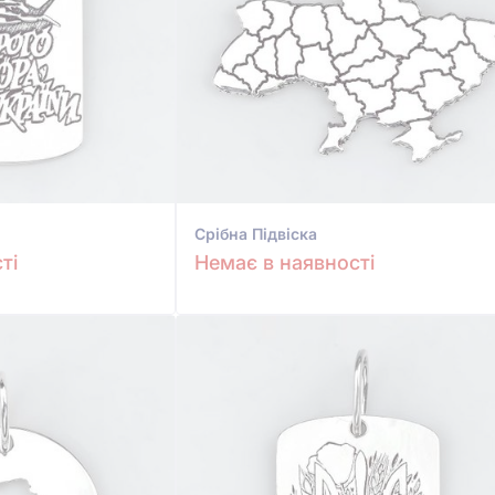
Срiбна Підвіска
ті
Немає в наявності