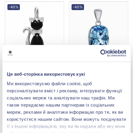
-40%
-40%
Підвіска з чорним онікс
Підвіска зі срібла 925° з
та фіанітом/
блакитним фіанітом/
Ця веб-сторінка використовує кукі
куб.цирконієм із срібла
куб.цирконієм, арт.
4 376,00 грн
7 158,00 грн
925°, арт. 3316р
FP14083
Ми використовуємо файли cookie, щоб
2 625,60 грн
4 294,80 грн
персоналізувати вміст і рекламу, інтегрувати функції
(арт. 3316р)
(арт. FP14083)
соціальних мереж та аналізувати наш трафік. Ми
Купити
Купити
також передаємо нашим партнерам із соціальних
мереж, реклами й аналітики інформацію про те, як ви
-40%
-40%
користуєтеся нашим сайтом. Вони можуть поєднувати
її з іншою інформацією, яку ви їм надали або яку вони