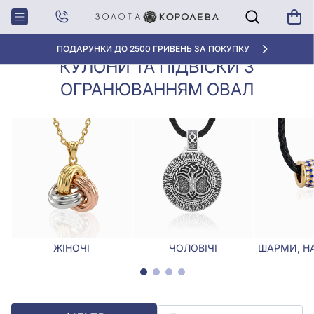
Кулони,
Кулони та підвіски з огранюванням
Головна
Підвіски
Овал
ПОДАРУНКИ ДО 2500 ГРИВЕНЬ ЗА ПОКУПКУ
КУЛОНИ ТА ПІДВІСКИ З
ОГРАНЮВАННЯМ ОВАЛ
ЖІНОЧІ
ЧОЛОВІЧІ
ШАРМИ, Н