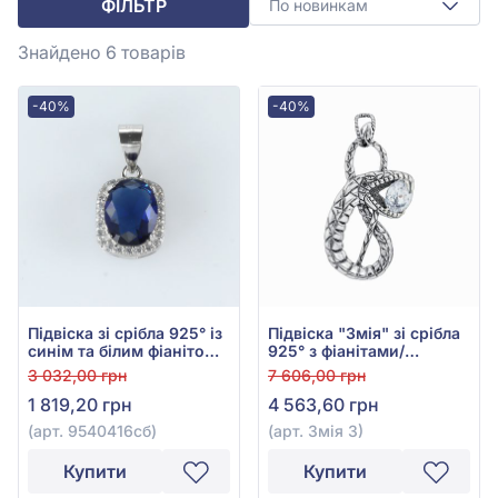
ФІЛЬТР
По новинкам
Знайдено 6
товарів
-40%
-40%
Підвіска зі срібла 925° із
Підвіска "Змія" зі срібла
синім та білим фіанітом,
925° з фіанітами/
арт. 9540416сб
куб.цирконієм, арт. Змія
3 032,00 грн
7 606,00 грн
3
1 819,20 грн
4 563,60 грн
(арт. 9540416сб)
(арт. Змія 3)
Купити
Купити