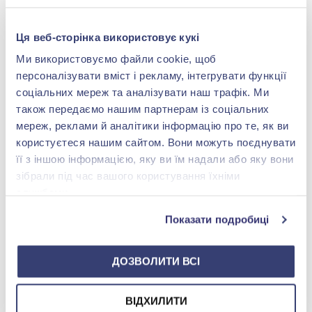
Ця веб-сторінка використовує кукі
Ми використовуємо файли cookie, щоб
персоналізувати вміст і рекламу, інтегрувати функції
соціальних мереж та аналізувати наш трафік. Ми
також передаємо нашим партнерам із соціальних
Обручка з діамантами
Солітер з діаманта
0,045ct із червоного
0,011ct із червоного
мереж, реклами й аналітики інформацію про те, як ви
золота 585°, арт. 105458
золота 585°, арт. 301
39 005,00 грн
45 660,00 грн
користуєтеся нашим сайтом. Вони можуть поєднувати
19 502,50 грн
22 830,00 грн
її з іншою інформацією, яку ви їм надали або яку вони
(арт. 105458)
(арт. 301)
зібрали під час вашого користування їхніми
службами.
Купити
Купити
Показати подробиці
ДОЗВОЛИТИ ВСІ
ВІДХИЛИТИ