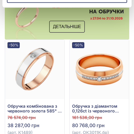
-50%
-50%
Обручка комбінована з
Обручка з діамантом
червоного золота 585° з
0,126ct із червоного
діамантом 0,02ct, арт.
золота 585°, арт.
76 574,00 грн
161 536,00 грн
К1489
ОКЗ011К.бр
38 287,00 грн
80 768,00 грн
(арт. К1489)
(арт. ОКЗ011К.бр)