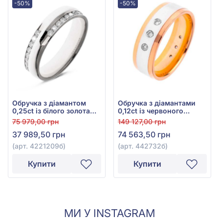
-50%
-50%
Обручка з діамантом
Обручка з діамантами
0,25ct із білого золота
0,12ct із червоного
585°, арт. 4221209б
золота 585°, арт.
75 979,00 грн
149 127,00 грн
442732б
37 989,50 грн
74 563,50 грн
(арт. 4221209б)
(арт. 442732б)
Купити
Купити
МИ У INSTAGRAM