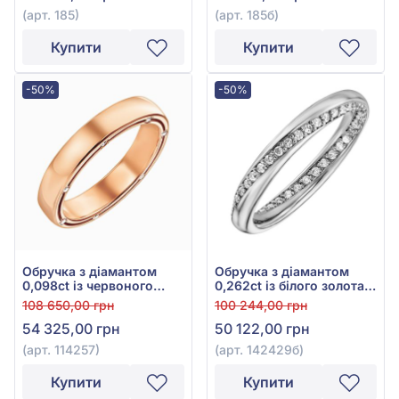
(арт. 185)
(арт. 185б)
Купити
Купити
-50%
-50%
Обручка з діамантом
Обручка з діамантом
0,098ct із червоного
0,262ct із білого золота
золота 585°, арт. 114257
585°, арт. 142429б
108 650,00 грн
100 244,00 грн
54 325,00 грн
50 122,00 грн
(арт. 114257)
(арт. 142429б)
Купити
Купити