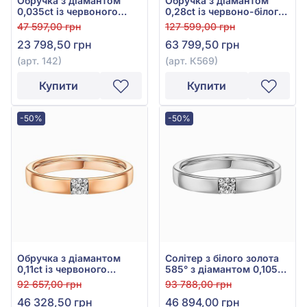
Обручка з діамантом
Обручка з діамантом
0,035ct із червоного
0,28ct із червоно-білого
золота 585°, арт. 142
золота 585°, арт. К569
47 597,00 грн
127 599,00 грн
23 798,50 грн
63 799,50 грн
(арт. 142)
(арт. К569)
Купити
Купити
-50%
-50%
Обручка з діамантом
Солітер з білого золота
0,11ct із червоного
585° з діамантом 0,105ct,
золота 585°, арт. 185
арт. 185б
92 657,00 грн
93 788,00 грн
46 328,50 грн
46 894,00 грн