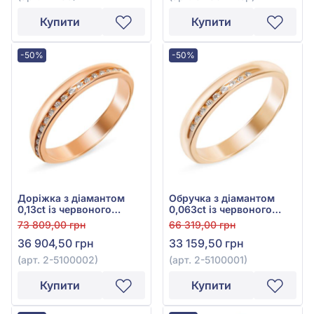
Купити
Купити
-50%
-50%
Доріжка з діамантом
Обручка з діамантом
0,13ct із червоного
0,063ct із червоного
золота 585°, арт. 2-
золота 585°, арт. 2-
73 809,00 грн
66 319,00 грн
5100002
5100001
36 904,50 грн
33 159,50 грн
(арт. 2-5100002)
(арт. 2-5100001)
Купити
Купити