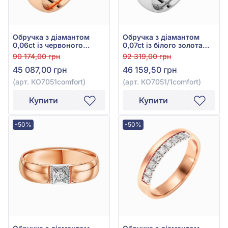
Обручка з діамантом
Обручка з діамантом
0,06ct із червоного
0,07ct із білого золота
золота 585°, арт.
585°, арт.
90 174,00 грн
92 319,00 грн
КО7051comfort
КО7051/1comfort
45 087,00 грн
46 159,50 грн
(арт. КО7051comfort)
(арт. КО7051/1comfort)
Купити
Купити
-50%
-50%