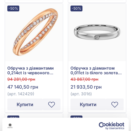
-50%
-50%
Обручка з діамантами
Обручка з діамантом
0,214ct із червоного
0,011ct із білого золота
золота 585°, арт. 142429
585°, арт. 301б
94 281,00 грн
43 867,00 грн
47 140,50 грн
21 933,50 грн
(арт. 142429)
(арт. 301б)
Купити
Купити
-50%
-50%