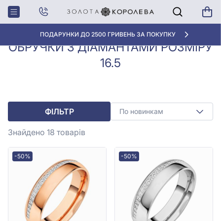
Обручки з
Обручки з діамантами
Головна
діамантами
розміру 16.5
«КРАЩА ЦІНА» ВІД 5945 ГРН/ГРАМ
ОБРУЧКИ З ДІАМАНТАМИ РОЗМІРУ
16.5
ФІЛЬТР
По новинкам
Знайдено 18
товарів
-50%
-50%