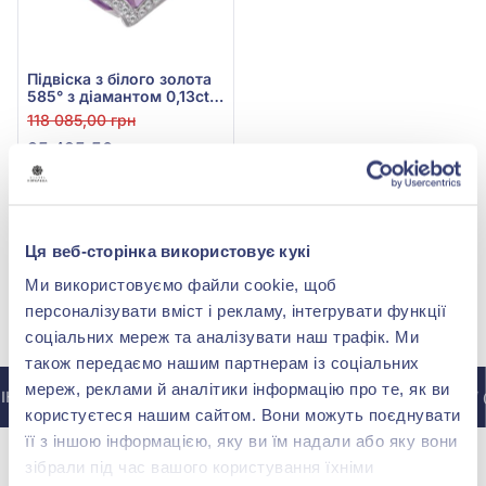
Підвіска з білого золота
585° з діамантом 0,13ct
та аметистом 11,9ct, арт.
118 085,00 грн
P33927-3.155-1554
35 425,50 грн
(арт. P33927-3.155-1554)
Купити
Ця веб-сторінка використовує кукі
Ми використовуємо файли cookie, щоб
персоналізувати вміст і рекламу, інтегрувати функції
МИ У INSTAGRAM
соціальних мереж та аналізувати наш трафік. Ми
також передаємо нашим партнерам із соціальних
мереж, реклами й аналітики інформацію про те, як ви
НСТАГРАМУ @ZOLOTAKOROLEVA
ДО ІНСТАГРАМУ @
користуєтеся нашим сайтом. Вони можуть поєднувати
її з іншою інформацією, яку ви їм надали або яку вони
зібрали під час вашого користування їхніми