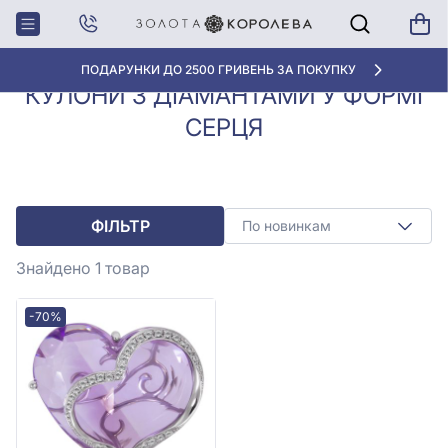
Кулони, Підвіски з
Кулони з діамантами у
Головна
діамантами
формі серця
ПОДАРУНКИ ДО 2500 ГРИВЕНЬ ЗА ПОКУПКУ
КУЛОНИ З ДІАМАНТАМИ У ФОРМІ
СЕРЦЯ
ФІЛЬТР
По новинкам
Знайдено 1
товар
-70%