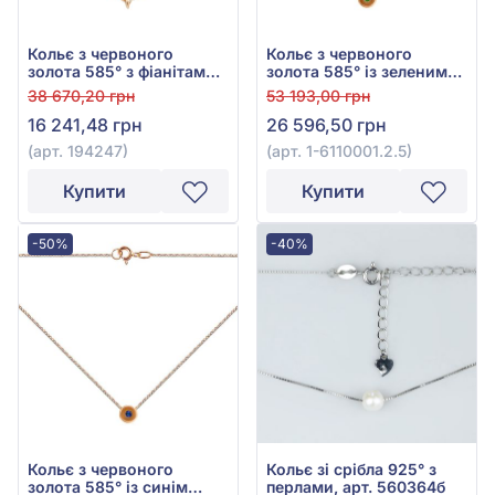
Кольє з червоного
Кольє з червоного
золота 585° з фіанітами/
золота 585° із зеленим
куб.цирконієм, арт.
смарагдом 0,06ct, арт. 1-
38 670,20 грн
53 193,00 грн
194247
6110001.2.5
16 241,48 грн
26 596,50 грн
(арт. 194247)
(арт. 1-6110001.2.5)
Купити
Купити
-50%
-40%
Кольє з червоного
Кольє зі срібла 925° з
золота 585° із синім
перлами, арт. 560364б