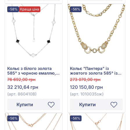
-58%
Краща ціна
-56%
Кольє з білого золота
Кольє "Пантера" із
585° з чорною емаллю,
жовтого золота 585° із
арт. 860410В
зеленим фіанітом та
76 692,00 грн
273 070,00 грн
фіанітом, арт. 1010035зж
32 210,64 грн
120 150,80 грн
(арт. 860410В)
(арт. 1010035зж)
Купити
Купити
-56%
-56%