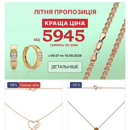
-58%
Краща ціна
-50%