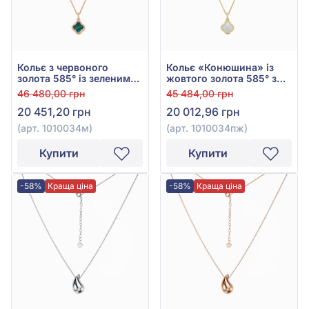
Кольє з червоного
Кольє «Конюшина» із
золота 585° із зеленим
жовтого золота 585° з
малахітом, арт. 1010034м
перламутром, арт.
46 480,00 грн
45 484,00 грн
1010034пж
20 451,20 грн
20 012,96 грн
(арт. 1010034м)
(арт. 1010034пж)
Купити
Купити
-58%
Краща ціна
-58%
Краща ціна