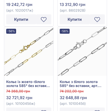
19 242,72 грн
13 312,90 грн
(арт. 1020017ж)
(арт. 860292В)
Купити
Купити
-56%
-56%
Кольє із жовто-білого
Кольє з білого золота
золота 585° без вставки,
585° без вставки, арт.
арт. 1010045бж
1010045б
74 368,00 грн
74 202,00 грн
32 721,92 грн
32 648,88 грн
(арт. 1010045бж)
(арт. 1010045б)