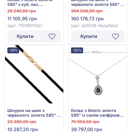
585° з куб. окс.
червоного золота 585° з
цирконію, арт.
чорним шовком та
25 240,80 грн
364 038,00 грн
7101981102
чорним куб. окс.
11 105,95 грн
160 176,72 грн
цирконію, арт. Ш0036-
4в/д4Шн
(арт. 7101981102)
(арт. Ш0036-4в/д4Шн)
Купити
Купити
-56%
-50%
Шнурок на шию з
Кольє з білого золота
червоного золота 585° з
585° із синім сапфіром
чорним текстилем, арт.
гідро. 0,74ct, арт. 6-
23 380,00 грн
79 594,00 грн
950091
62051сапф.ц
10 287,20 грн
39 797,00 грн