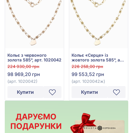
Кольє з червоного
Кольє «Серце» із
золота 585°, арт. 1020042
жовтого золота 585°, арт.
1020042ж
224 930,00 грн
226 258,00 грн
98 969,20 грн
99 553,52 грн
(арт. 1020042)
(арт. 1020042ж)
Купити
Купити