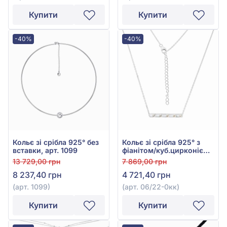
Купити
Купити
-40%
-40%
Кольє зі срібла 925° без
Кольє зі срібла 925° з
вставки, арт. 1099
фіанітом/куб.цирконієм,
арт. 06/22-0кк
13 729,00 грн
7 869,00 грн
8 237,40 грн
4 721,40 грн
(арт. 1099)
(арт. 06/22-0кк)
Купити
Купити