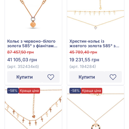
Кольє з червоно-білого
Хрестик-кольє із
золота 585° з фіанітами,
жовтого золота 585° з
арт. 352434кб
фіанітом/куб.цирконієм,
87 457,50 грн
45 789,40 грн
арт. 194284
41 105,03 грн
19 231,55 грн
(арт. 352434кб)
(арт. 194284)
Купити
Купити
-58%
Краща ціна
-58%
Краща ціна