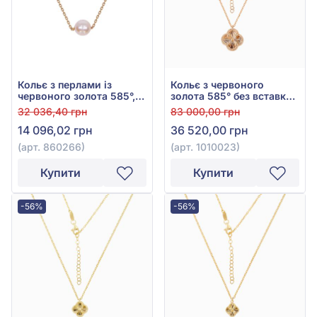
Кольє з перлами із
Кольє з червоного
червоного золота 585°,
золота 585° без вставки,
арт. 860266
арт. 1010023
32 036,40 грн
83 000,00 грн
14 096,02 грн
36 520,00 грн
(арт. 860266)
(арт. 1010023)
Купити
Купити
-56%
-56%