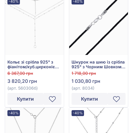
-40%
-40%
Кольє зі срібла 925° з
Шнурок на шию із срібла
фіанітом/куб.цирконієм,
925° з Чорним Шовком,
арт. 560306б
арт. 8034
6 367,00 грн
1 718,00 грн
3 820,20 грн
1 030,80 грн
(арт. 560306б)
(арт. 8034)
Купити
Купити
-40%
-40%