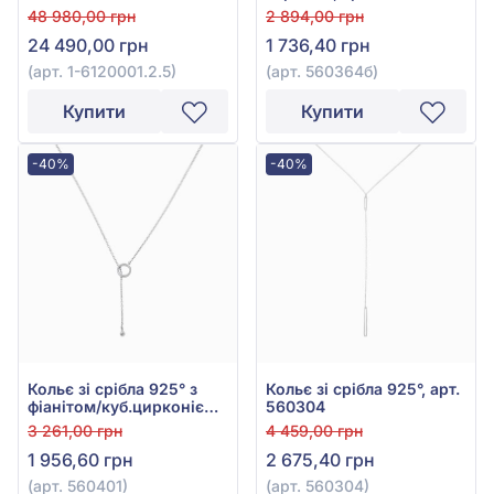
сапфіром 0,07ct, арт. 1-
48 980,00 грн
2 894,00 грн
6120001.2.5
24 490,00 грн
1 736,40 грн
(арт. 1-6120001.2.5)
(арт. 560364б)
Купити
Купити
-40%
-40%
Кольє зі срібла 925° з
Кольє зі срібла 925°, арт.
фіанітом/куб.цирконієм,
560304
арт. 560401
3 261,00 грн
4 459,00 грн
1 956,60 грн
2 675,40 грн
(арт. 560401)
(арт. 560304)