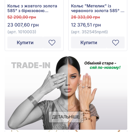
Кольє з жовтого золота
Кольє "Метелик" із
585° з бірюзовою
червоного золота 585° з
емаллю, арт. 1010003
перлами, арт.
52 290,00 грн
26 333,00 грн
352545прлб
23 007,60 грн
12 376,51 грн
(арт. 1010003)
(арт. 352545прлб)
Купити
Купити