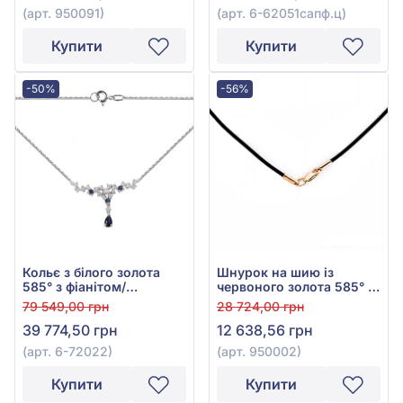
(арт. 950091)
(арт. 6-62051сапф.ц)
Купити
Купити
-50%
-56%
Кольє з білого золота
Шнурок на шию із
585° з фіанітом/
червоного золота 585° з
куб.цирконієм та синім
чорним каучуком, арт.
79 549,00 грн
28 724,00 грн
гідротермальним
950002
39 774,50 грн
12 638,56 грн
сапфіром 0,36ct, арт. 6-
72022
(арт. 6-72022)
(арт. 950002)
Купити
Купити