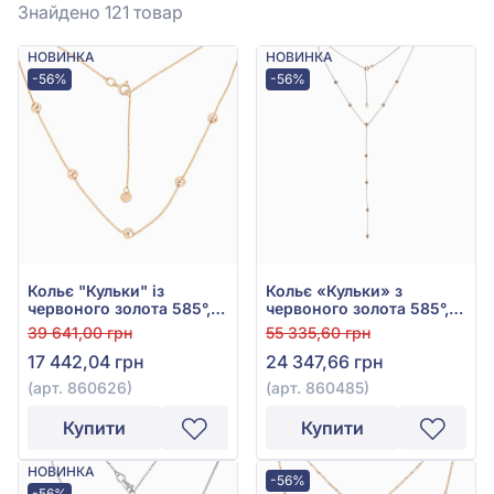
Знайдено 121
товар
НОВИНКА
НОВИНКА
-56%
-56%
Кольє "Кульки" із
Кольє «Кульки» з
червоного золота 585°,
червоного золота 585°,
арт. 860626
арт. 860485
39 641,00 грн
55 335,60 грн
17 442,04 грн
24 347,66 грн
(арт. 860626)
(арт. 860485)
Купити
Купити
НОВИНКА
-56%
-56%