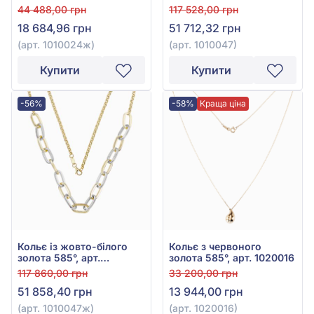
вставки, арт. 1010024ж
44 488,00 грн
117 528,00 грн
18 684,96 грн
51 712,32 грн
(арт. 1010024ж)
(арт. 1010047)
Купити
Купити
-56%
-58%
Краща ціна
Кольє із жовто-білого
Кольє з червоного
золота 585°, арт.
золота 585°, арт. 1020016
1010047ж
117 860,00 грн
33 200,00 грн
51 858,40 грн
13 944,00 грн
(арт. 1010047ж)
(арт. 1020016)