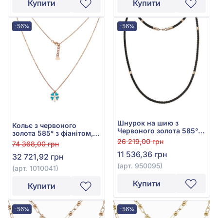
Купити
Купити
-56%
-56%
Шнурок на шию з
Кольє з червоного
Червоного золота 585° з
золота 585° з фіанітом,
Чорним Текстилем, арт.
кубічним цирконієм,
26 219,00 грн
74 368,00 грн
950095
бірюзою та емаллю, арт.
11 536,36 грн
32 721,92 грн
1010041
(арт. 950095)
(арт. 1010041)
Купити
Купити
-56%
-56%