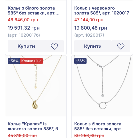
Кольє з білого золота
Кольє з червоного
585° без вставки, арт.
золота 585°, арт. 1020017
1020017б
46 646,00 грн
47 144,00 грн
19 591,32 грн
19 800,48 грн
(арт. 1020017б)
(арт. 1020017)
Купити
Купити
-58%
Краща ціна
-56%
Кольє "Крапля" із
Кольє з білого золота
жовтого золота 585°, без
585° без вставки, арт.
вставки, арт. 1020017ж
860292В
45 816,00 грн
30 256,60 грн