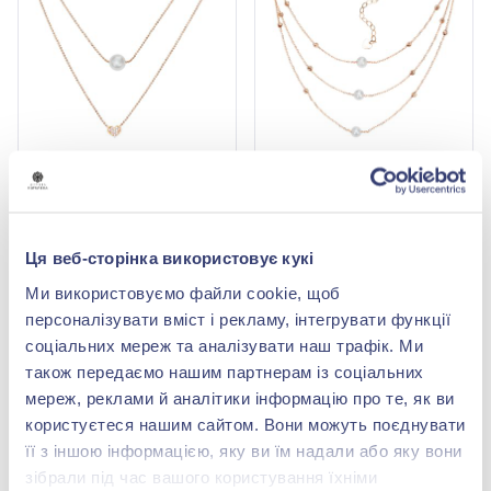
Кольє з червоного
Кольє з Перлами із
золота 585° з Перлами,
червоного золота 585°,
арт. 1010082
арт. 1010081
65 852,60 грн
57 602,00 грн
28 975,14 грн
25 344,88 грн
Ця веб-сторінка використовує кукі
(арт. 1010082)
(арт. 1010081)
Ми використовуємо файли cookie, щоб
Купити
Купити
персоналізувати вміст і рекламу, інтегрувати функції
соціальних мереж та аналізувати наш трафік. Ми
-53%
-56%
також передаємо нашим партнерам із соціальних
мереж, реклами й аналітики інформацію про те, як ви
користуєтеся нашим сайтом. Вони можуть поєднувати
її з іншою інформацією, яку ви їм надали або яку вони
зібрали під час вашого користування їхніми