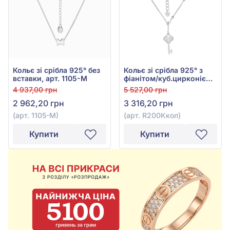
Кольє зі срібла 925° без
Кольє зі срібла 925° з
вставки, арт. 1105-М
фіанітом/куб.цирконієм
та перламутром, арт.
4 937,00 грн
5 527,00 грн
R200Ккол
2 962,20 грн
3 316,20 грн
(арт. 1105-М)
(арт. R200Ккол)
Купити
Купити