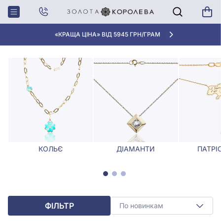
Головна
Кольє, Ювелірні шнурки
Декоративні кольє
ДЕКОРАТИВНІ КОЛЬЄ
«КРАЩА ЦІНА» ВІД 5945 ГРН/ГРАМ
КОЛЬЄ
ДІАМАНТИ
ПАТРІ
ФІЛЬТР
По новинкам