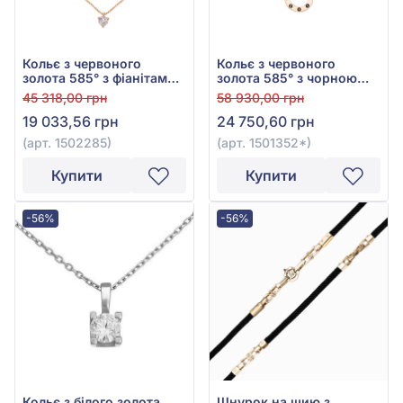
Кольє з червоного
Кольє з червоного
золота 585° з фіанітами/
золота 585° з чорною
куб.цирконієм, арт.
емаллю, арт. 1501352*
45 318,00 грн
58 930,00 грн
1502285
19 033,56 грн
24 750,60 грн
(арт. 1502285)
(арт. 1501352*)
Купити
Купити
-56%
-56%
Кольє з білого золота
Шнурок на шию з