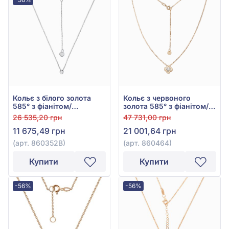
Кольє з білого золота
Кольє з червоного
585° з фіанітом/
золота 585° з фіанітом/
куб.цирконієм, арт.
куб.цирконієм, арт.
26 535,20 грн
47 731,00 грн
860352В
860464
11 675,49 грн
21 001,64 грн
(арт. 860352В)
(арт. 860464)
Купити
Купити
-56%
-56%