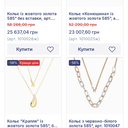
Кольє із жовтого золота
Кольє «Конюшина» із
585° без вставки, арт.
жовтого золота 585°, арт.
1010026ж
1010025ж
58 266,00 грн
52 290,00 грн
25 637,04 грн
23 007,60 грн
(арт. 1010026ж)
(арт. 1010025ж)
Купити
Купити
-58%
Краща ціна
-56%
Кольє "Крапля" із
Кольє з червоно-білого
жовтого золота 585°, без
золота 585°, арт. 1010047