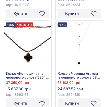
(арт. 1020021)
(арт. 860456)
Купити
Купити
-58%
Краща ціна
-56%
Кольє «Конюшина» із
Кольє з Чорним Агатом
червоного золота 585° з
із червоного золота 585°,
чорною емаллю та
арт. 869489
37 350,00 грн
56 108,00 грн
чорним агатом, арт.
15 687,00 грн
24 687,52 грн
869315Е
(арт. 869315Е)
(арт. 869489)
Купити
Купити