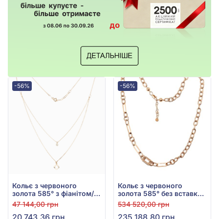
-56%
-56%
Кольє з червоного
Кольє з червоного
золота 585° з фіанітом/
золота 585° без вставки,
куб.цирконієм, арт.
арт. 860456
47 144,00 грн
534 520,00 грн
1020021
20 743,36 грн
235 188,80 грн