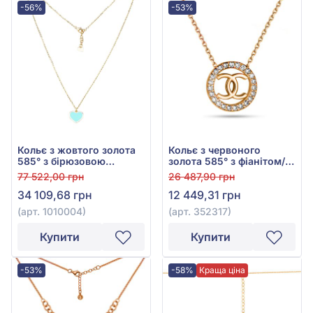
-56%
-53%
Кольє з жовтого золота
Кольє з червоного
585° з бірюзовою
золота 585° з фіанітом/
емаллю, арт. 1010004
куб.цирконієм, арт.
77 522,00 грн
26 487,90 грн
352317
34 109,68 грн
12 449,31 грн
(арт. 1010004)
(арт. 352317)
Купити
Купити
-53%
-58%
Краща ціна