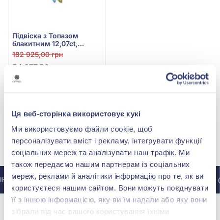
Підвіска з Топазом
блакитним 12,07ct,
Перлиною культ.прісн.,
182 925,00 грн
Аметистом 0,11ct,
54 877,50 грн
Бірюзою 0,9ct,
Хризолітом 0,3ct та
(арт. 11-Р30071А-9)
Перламутром 0,71ct із
білого золота 585°, арт.
Купити
11-Р30071А-9
Ця веб-сторінка використовує кукі
Ми використовуємо файли cookie, щоб
персоналізувати вміст і рекламу, інтегрувати функції
МИ У INSTAGRAM
соціальних мереж та аналізувати наш трафік. Ми
також передаємо нашим партнерам із соціальних
мереж, реклами й аналітики інформацію про те, як ви
НСТАГРАМУ @ZOLOTAKOROLEVA
ДО ІНСТАГРАМУ @
користуєтеся нашим сайтом. Вони можуть поєднувати
її з іншою інформацією, яку ви їм надали або яку вони
зібрали під час вашого користування їхніми