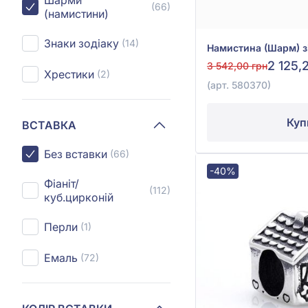
Шарми
(66)
(намистини)
Знаки зодіаку
(14)
2 125,
3 542,00 грн
Хрестики
(2)
(арт. 580370)
Куп
ВСТАВКА
Без вставки
(66)
-40%
Фіаніт/
(112)
куб.цирконій
Перли
(1)
Емаль
(72)