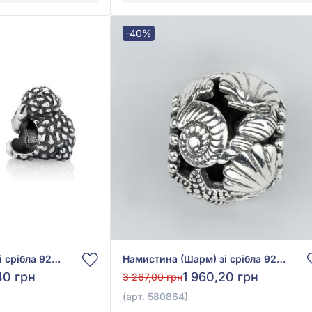
-40%
Намистина (Шарм) зі срібла 925° без вставки, арт. 84852*
Намистина (Шарм) зі срібла 925° без вставки, арт. 580864
40 грн
1 960,20 грн
3 267,00 грн
(арт. 580864)