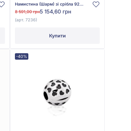
Намистина (Шарм) зі срібла 925° без вставки, арт. 7236
5 154,60 грн
8 591,00 грн
(арт. 7236)
Купити
-40%