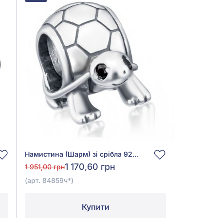
Намистина (Шарм) зі срібла 925° без вставки, арт. 84859ч
1 170,60 грн
1 951,00 грн
(арт. 84859ч*)
Купити