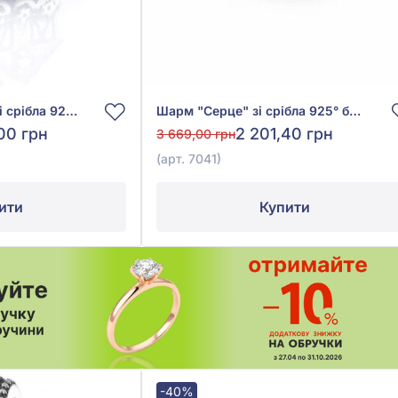
Намистина (Шарм) зі срібла 925° без вставки, арт. 7094
Шарм "Серце" зі срібла 925° без вставки, арт. 7041
00 грн
2 201,40 грн
3 669,00 грн
(арт. 7041)
ити
Купити
-40%