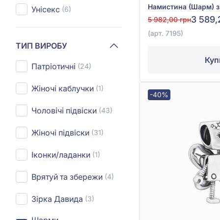
Унісекс
(6)
3 589,
5 982,00 грн
(арт. 7195)
ТИП ВИРОБУ
Куп
Патріотичні
(24)
Жіночі каблучки
(1)
-40%
Чоловічі підвіски
(43)
Жіночі підвіски
(31)
Іконки/ладанки
(1)
Врятуй та збережи
(4)
Зірка Давида
(3)