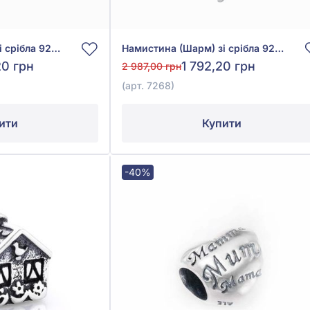
Намистина (Шарм) зі срібла 925° без вставки, арт. 580370
Намистина (Шарм) зі срібла 925° без вставки, арт. 7268
20 грн
1 792,20 грн
2 987,00 грн
(арт. 7268)
ити
Купити
-40%