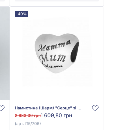
-40%
Намистина (Шарм) "Серце" зі срібла 925°, без вставки, арт. П5/706
1 609,80 грн
2 683,00 грн
(арт. П5/706)