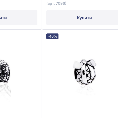
(арт. 7096)
ити
Купити
-40%