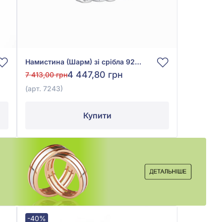
Намистина (Шарм) зі срібла 925° без вставки, арт. 7243
4 447,80 грн
7 413,00 грн
(арт. 7243)
Купити
-40%