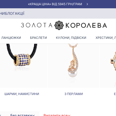
«КРАЩА ЦІНА» ВІД 5945 ГРН/ГРАМ
в срібні без каменів
НИ
БЛОГ
АКЦІЇ
АРМ ДЛЯ БРАСЛЕТІВ СРІБНІ
ЛАНЦЮЖКИ
БРАСЛЕТИ
КУЛОНИ, ПІДВІСКИ
ХРЕСТИКИ, 
ШАРМИ, НАМИСТИНИ
З ПЕРЛАМИ
Е
Без вставки
Видалити все