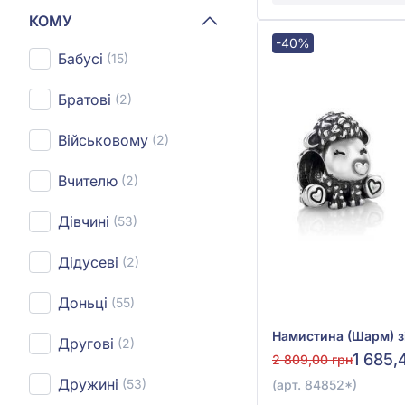
КОМУ
-40%
Бабусі
(15)
Братові
(2)
Військовому
(2)
Вчителю
(2)
Дівчині
(53)
Дідусеві
(2)
Доньці
(55)
Другові
(2)
1 685,
2 809,00 грн
Дружині
(53)
(арт. 84852*)