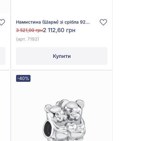
Намистина (Шарм) зі срібла 925° без вставки, арт. 7192
2 112,60 грн
3 521,00 грн
(арт. 7192)
Купити
-40%