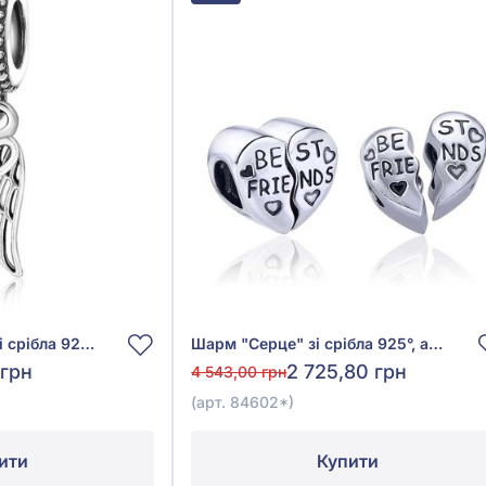
Намистина (Шарм) зі срібла 925° без вставки, арт. 84523*
Шарм "Серце" зі срібла 925°, арт. 84602*
 грн
2 725,80 грн
4 543,00 грн
(арт. 84602*)
ити
Купити