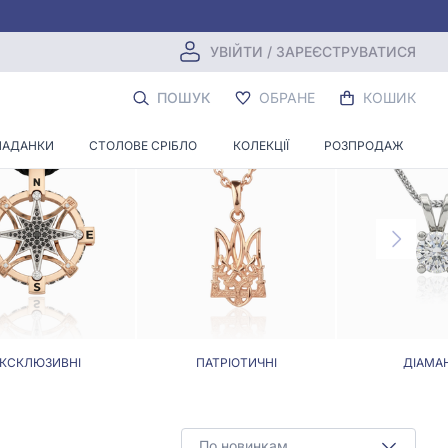
УВІЙТИ / ЗАРЕЄСТРУВАТИСЯ
 БЕЗ КАМЕНІВ
ПОШУК
ОБРАНЕ
КОШИК
ЛАДАНКИ
СТОЛОВЕ СРІБЛО
КОЛЕКЦІЇ
РОЗПРОДАЖ
КСКЛЮЗИВНІ
ПАТРІОТИЧНІ
ДІАМА
По новинкам