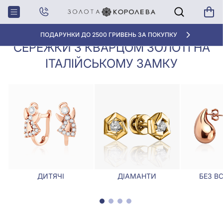
Сережки з кварцом золоті на
Головна
Сережки
італійському замку
ПОДАРУНКИ ДО 2500 ГРИВЕНЬ ЗА ПОКУПКУ
СЕРЕЖКИ З КВАРЦОМ ЗОЛОТІ НА
ІТАЛІЙСЬКОМУ ЗАМКУ
ДИТЯЧІ
ДІАМАНТИ
БЕЗ В