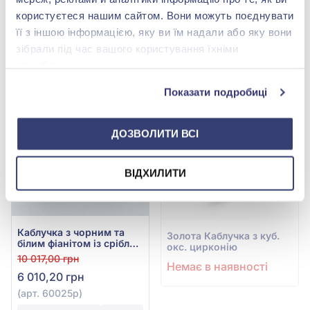
1204/1р-CZ
Р
користуєтеся нашим сайтом. Вони можуть поєднувати
3 410,40 грн
3 344,40 грн
її з іншою інформацією, яку ви їм надали або яку вони
(арт. 1204/1р-CZ)
(арт. 493к Р)
зібрали під час вашого користування їхніми
Купити
Купити
службами.
-40%
Показати подробиці
ДОЗВОЛИТИ ВСІ
ВІДХИЛИТИ
Каблучка з чорним та
Золота Каблучка з куб.
білим фіанітом із срібла
окс. цирконію
925°, арт. 60025р
10 017,00 грн
Немає в наявності
6 010,20 грн
(арт. 60025р)