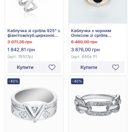
Каблучка зі срібла 925° з
Каблучка з чорним
фіанітом/куб.цирконієм,
Оніксом зі срібла
арт. 19107р
925°/375°, арт. 690к Р
3 071,35 грн
6 460,00 грн
1 842,81 грн
3 876,00 грн
(арт. 19107р)
(арт. 690к Р)
Купити
Купити
-40%
-40%