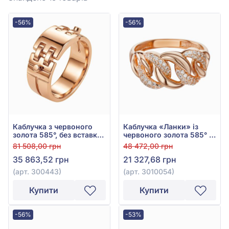
-56%
-56%
Каблучка з червоного
Каблучка «Ланки» із
золота 585°, без вставки,
червоного золота 585° з
арт. 300443
фіанітом/куб.цирконієм,
81 508,00 грн
48 472,00 грн
арт. 3010054
35 863,52 грн
21 327,68 грн
(арт. 300443)
(арт. 3010054)
Купити
Купити
-56%
-53%