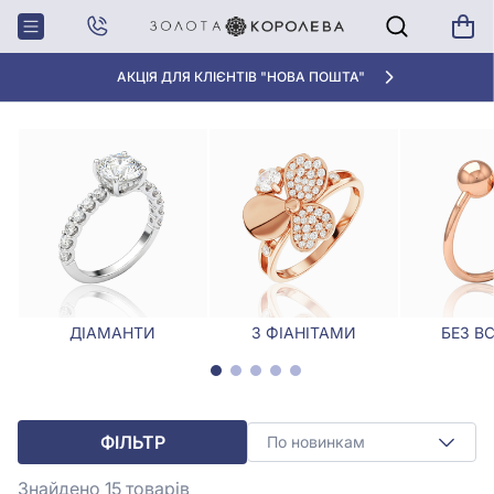
Головна
Каблучки
Каблучки ширина (мм): 9
КАБЛУЧКИ ШИРИНА (ММ): 9
АКЦІЯ ДЛЯ КЛІЄНТІВ "НОВА ПОШТА"
ДІАМАНТИ
З ФІАНІТАМИ
БЕЗ В
ФІЛЬТР
По новинкам
Знайдено 15
товарів