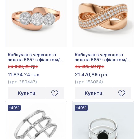
Каблучка з червоного
Каблучка з червоного
золота 585° з фіанітом/
золота 585° з фіанітом/
куб.цирконієм, арт.
куб.цирконієм, арт.
26 896,00 грн
45 695,50 грн
380447
156064
11 834,24 грн
21 476,89 грн
(арт. 380447)
(арт. 156064)
Купити
Купити
-40%
-40%