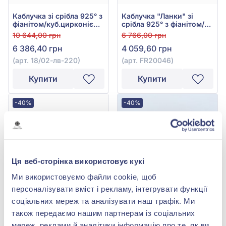
Каблучка зі срібла 925° з
Каблучка "Ланки" зі
фіанітом/куб.цирконієм,
срібла 925° з фіанітом/
арт. 18/02-лв-220
куб.цирконієм, арт.
10 644,00 грн
6 766,00 грн
FR20046
6 386,40 грн
4 059,60 грн
(арт. 18/02-лв-220)
(арт. FR20046)
Купити
Купити
-40%
-40%
Ця веб-сторінка використовує кукі
Ми використовуємо файли cookie, щоб
персоналізувати вміст і рекламу, інтегрувати функції
соціальних мереж та аналізувати наш трафік. Ми
Каблучка «Хвиля» зі
Каблучка зі срібла
також передаємо нашим партнерам із соціальних
срібла 925° з фіанітом/
925°/375° з фіанітом/
куб.цирконієм, арт.
куб.цирконієм, арт. 493к
5 684,00 грн
5 574,00 грн
мереж, реклами й аналітики інформацію про те, як ви