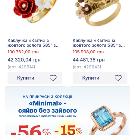
Каблучка «Квіти» з
Каблучка «Квіти» із
жовтого золота 585° з
жовтого золота 585° з
Перламутром, арт.
Перламутром та Чорним
100 762,00 грн
105 908,00 грн
429614
Перламутром, арт.
42 320,04 грн
44 481,36 грн
429643
(арт. 429614)
(арт. 429643)
Купити
Купити