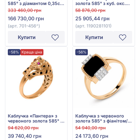
585° з діамантом 0,35ct,
золота 585° з куб. окс.
арт. 701-456
цирконію та перлами,
333 460,00 грн
58 876,00 грн
арт. 1190281101
166 730,00 грн
25 905,44 грн
(арт. 701-456^)
(арт. 1190281101)
Купити
Купити
-58%
Краща ціна
-56%
Каблучка «Пантера» з
Каблучка з червоного
червоного золота 585° з
золота 585° з фіанітом/
рожевим фіанітом/
куб.цирконієм та чорним
94 620,00 грн
54 940,00 грн
куб.цирконієм, чорною
агатом, арт. 369626
39 740,40 грн
24 173,60 грн
емаллю, арт. 430536