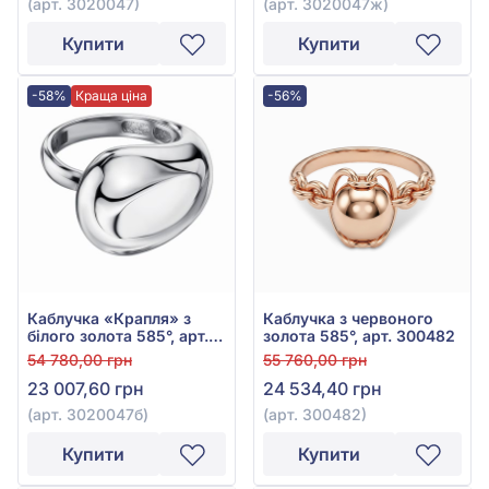
(арт. 3020047)
(арт. 3020047ж)
Купити
Купити
-58%
Краща ціна
-56%
Каблучка «Крапля» з
Каблучка з червоного
білого золота 585°, арт.
золота 585°, арт. 300482
3020047б
54 780,00 грн
55 760,00 грн
23 007,60 грн
24 534,40 грн
(арт. 3020047б)
(арт. 300482)
Купити
Купити