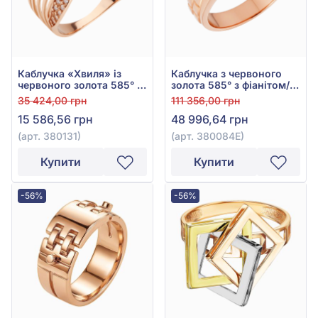
Каблучка «Хвиля» із
Каблучка з червоного
червоного золота 585° з
золота 585° з фіанітом/
фіанітом/куб.цирконієм,
куб.цирконієм та
35 424,00 грн
111 356,00 грн
арт. 380131
чорною емаллю, арт.
15 586,56 грн
48 996,64 грн
380084Е
(арт. 380131)
(арт. 380084Е)
Купити
Купити
-56%
-56%