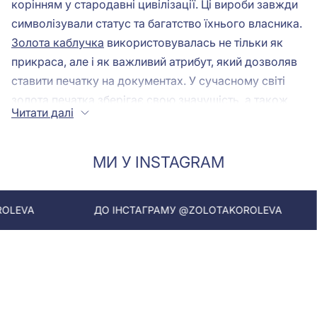
корінням у стародавні цивілізації. Ці вироби завжди
символізували статус та багатство їхнього власника.
Золота каблучка
використовувалась не тільки як
прикраса, але і як важливий атрибут, який дозволяв
ставити печатку на документах. У сучасному світі
золота печатка зберігає свою значущість, а також
Читати далі
стає стильним аксесуаром, який наголошує на
індивідуальності. Якщо ви хочете купити кільце
печатку, то варто звернути увагу на різноманітність
МИ У INSTAGRAM
дизайнів та стилів, що пропонуються в магазині
"Золота Королева". Тут ви знайдете як класичні, так і
ДО ІНСТАГРАМУ @ZOLOTAKOROLEVA
ДО ІНСТАГР
сучасні моделі, які ідеально впишуться у ваш образ.
Кому підійдуть золоті печатки?
Золоті печатки підійдуть як чоловікам, так і жінкам.