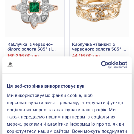
Каблучка із червоно-
Каблучка «Ланки» з
білого золота 585° зі
червоного золота 585° з
смарагдом 0,37ct та
фіанітом/куб.цирконієм,
169 296,00 грн
44 116,00 грн
діамантом 0,11ct, арт.
арт. 380677
84 648,00 грн
19 411,04 грн
701-198и
(арт. 701-198и)
(арт. 380677)
Купити
Купити
Ця веб-сторінка використовує кукі
Ми використовуємо файли cookie, щоб
-56%
-56%
персоналізувати вміст і рекламу, інтегрувати функції
соціальних мереж та аналізувати наш трафік. Ми
також передаємо нашим партнерам із соціальних
мереж, реклами й аналітики інформацію про те, як ви
користуєтеся нашим сайтом. Вони можуть поєднувати