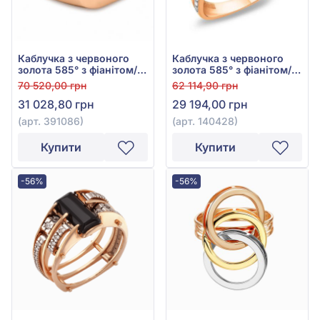
Каблучка з червоного
Каблучка з червоного
золота 585° з фіанітом/
золота 585° з фіанітом/
куб.цирконієм, арт.
куб.цирконієм, арт.
70 520,00 грн
62 114,90 грн
391086
140428
31 028,80 грн
29 194,00 грн
(арт. 391086)
(арт. 140428)
Купити
Купити
-56%
-56%