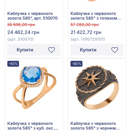
Каблучка з червоного
Каблучка з червоного
золота 585°, арт. 510070
золота 585° з топазом
Swiss Blue, арт.
55 596,00 грн
57 280,00 грн
1190729101
24 462,24 грн
21 422,72 грн
(арт. 510070)
(арт. 1190729101)
Купити
Купити
-63%
-80%
Каблучка з червоного
Каблучка з червоного
золота 585° з куб. окс.
золота 585° з чорним