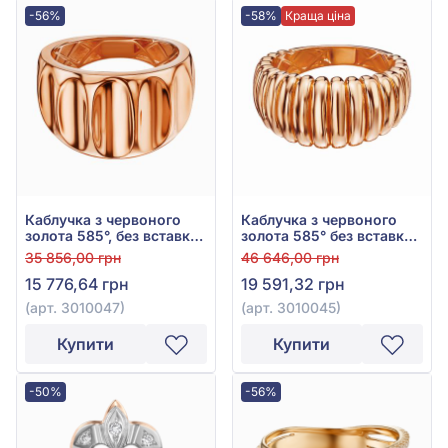
-56%
-58%
Краща ціна
Каблучка з червоного
Каблучка з червоного
золота 585°, без вставки,
золота 585° без вставки,
арт. 3010047
арт. 3010045
35 856,00 грн
46 646,00 грн
15 776,64 грн
19 591,32 грн
(арт. 3010047)
(арт. 3010045)
Купити
Купити
-50%
-56%