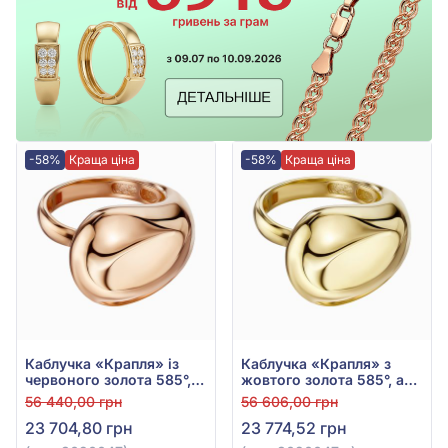
-58%
Краща ціна
-58%
Краща ціна
Каблучка «Крапля» із
Каблучка «Крапля» з
червоного золота 585°,
жовтого золота 585°, арт.
без вставки, арт.
3020047ж
56 440,00 грн
56 606,00 грн
3020047
23 704,80 грн
23 774,52 грн