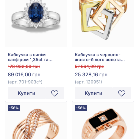
Каблучка з синім
Каблучка з червоно-
сапфіром 1,35ct та
жовто-білого золота
діамантом 0,16ct з білого
585°, арт. 120951
178 032,00 грн
57 564,00 грн
золота 585°, арт. 701-
89 016,00 грн
25 328,16 грн
903с
(арт. 701-903с^)
(арт. 120951)
Купити
Купити
-56%
-56%