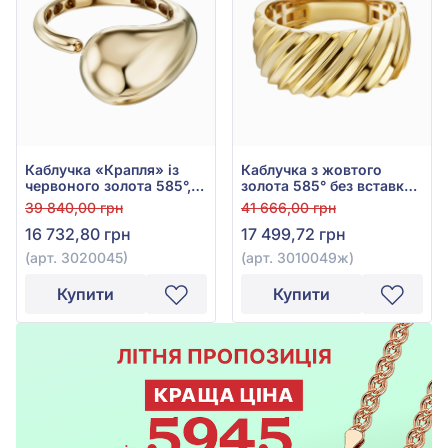
Каблучка «Крапля» із
Каблучка з жовтого
червоного золота 585°,
золота 585° без вставки,
арт. 3020045
арт. 3010049ж
39 840,00 грн
41 666,00 грн
16 732,80 грн
17 499,72 грн
(арт. 3020045)
(арт. 3010049ж)
Купити
Купити