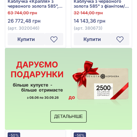
Каблучка «Крапля» з
Каблучка з червоного
червоного золота 585°,
золота 585° з фіанітом/
арт. 3020046
куб.цирконієм, арт.
63 744,00 грн
32 144,00 грн
380673
26 772,48 грн
14 143,36 грн
(арт. 3020046)
(арт. 380673)
Купити
Купити
-50%
-56%