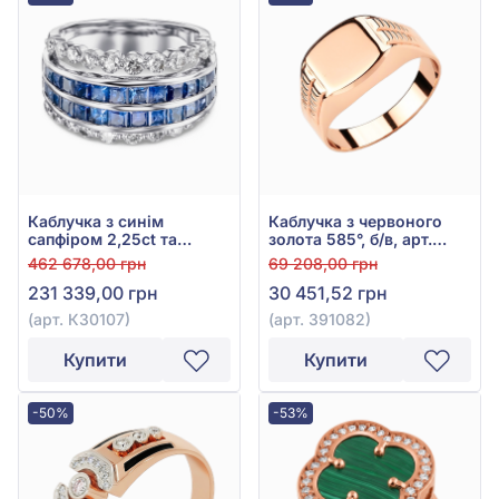
Каблучка з синім
Каблучка з червоного
сапфіром 2,25ct та
золота 585°, б/в, арт.
діамантом 0,8ct із білого
391082
462 678,00 грн
69 208,00 грн
золота 750°, арт. К30107
231 339,00 грн
30 451,52 грн
(арт. К30107)
(арт. 391082)
Купити
Купити
-50%
-53%