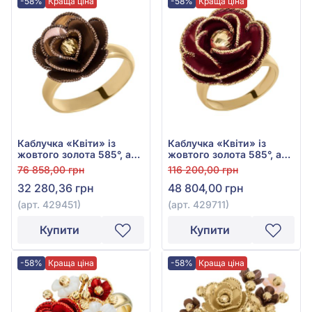
-58%
Краща ціна
-58%
Краща ціна
Каблучка «Квіти» із
Каблучка «Квіти» із
жовтого золота 585°, арт.
жовтого золота 585°, арт.
429451
429711
76 858,00 грн
116 200,00 грн
32 280,36 грн
48 804,00 грн
(арт. 429451)
(арт. 429711)
Купити
Купити
-58%
Краща ціна
-58%
Краща ціна