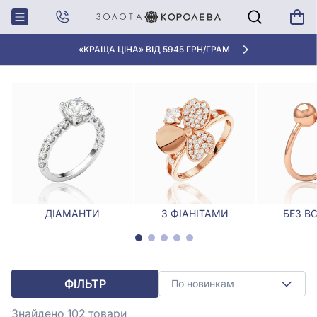
Головна
Каблучки
Золоті печатки
ЗОЛОТІ ПЕЧАТКИ
«КРАЩА ЦІНА» ВІД 5945 ГРН/ГРАМ
ДІАМАНТИ
З ФІАНІТАМИ
БЕЗ В
ФІЛЬТР
По новинкам
Знайдено 102
товари