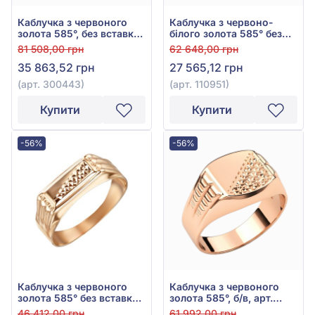
Каблучка з червоного
Каблучка з червоно-
золота 585°, без вставки,
білого золота 585° без
арт. 300443
вставки, арт. 110951
81 508,00 грн
62 648,00 грн
35 863,52 грн
27 565,12 грн
(арт. 300443)
(арт. 110951)
Купити
Купити
-56%
-56%
Каблучка з червоного
Каблучка з червоного
золота 585° без вставки,
золота 585°, б/в, арт.
арт. 391085
391083
46 412,00 грн
61 992,00 грн