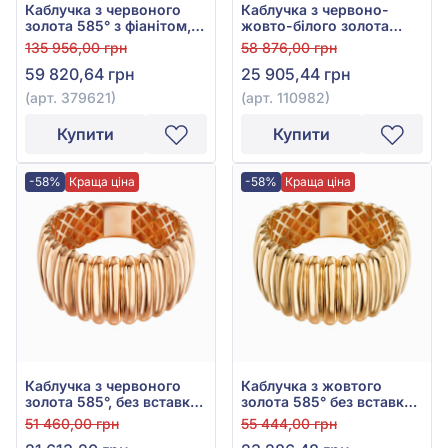
Каблучка з червоного
Каблучка з червоно-
золота 585° з фіанітом,
жовто-білого золота
куб. цирконієм та
585°, арт. 110982
135 956,00 грн
58 876,00 грн
чорним агатом, арт.
59 820,64 грн
25 905,44 грн
379621
(арт. 379621)
(арт. 110982)
Купити
Купити
-58%
Краща ціна
-58%
Краща ціна
Каблучка з червоного
Каблучка з жовтого
золота 585°, без вставки,
золота 585° без вставки,
арт. 3010028
арт. 3010028ж
51 460,00 грн
55 444,00 грн