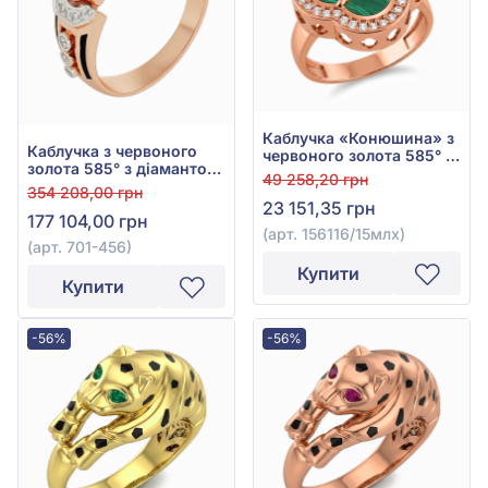
Каблучка «Конюшина» з
Каблучка з червоного
червоного золота 585° із
золота 585° з діамантом
зеленим малахітом та
49 258,20 грн
0,32ct, арт. 701-456
фіанітом, арт.
354 208,00 грн
23 151,35 грн
156116/15млх
177 104,00 грн
(арт. 156116/15млх)
(арт. 701-456)
Купити
Купити
-56%
-56%