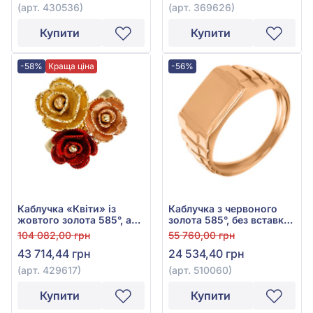
(арт. 430536)
(арт. 369626)
Купити
Купити
-58%
Краща ціна
-56%
Каблучка «Квіти» із
Каблучка з червоного
жовтого золота 585°, арт.
золота 585°, без вставки,
429617
арт. 510060
104 082,00 грн
55 760,00 грн
43 714,44 грн
24 534,40 грн
(арт. 429617)
(арт. 510060)
Купити
Купити