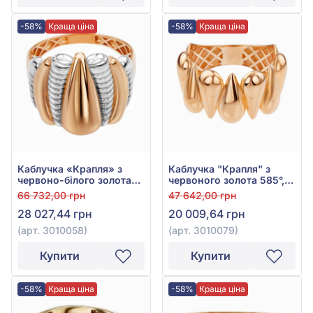
-58%
Краща ціна
-58%
Краща ціна
Каблучка «Крапля» з
Каблучка "Крапля" з
червоно-білого золота
червоного золота 585°,
585°, арт. 3010058
арт. 3010079
66 732,00 грн
47 642,00 грн
28 027,44 грн
20 009,64 грн
(арт. 3010058)
(арт. 3010079)
Купити
Купити
-58%
Краща ціна
-58%
Краща ціна