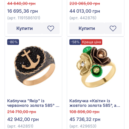
цирконію та блакитним
фіанітом/куб.цирконієм,
44 640,00 грн
220 065,00 грн
топазом Swiss Blue, арт.
арт. 442876
16 695,36 грн
44 013,00 грн
1191586101
(арт. 1191586101)
(арт. 442876)
Купити
Купити
-80%
-58%
Краща ціна
Каблучка "Якір" із
Каблучка «Квіти» із
червоного золота 585° з
жовтого золота 585°, арт.
чорним фіанітом/
429653
214 710,00 грн
108 896,00 грн
куб.цирконієм, арт.
42 942,00 грн
45 736,32 грн
442851
(арт. 442851)
(арт. 429653)