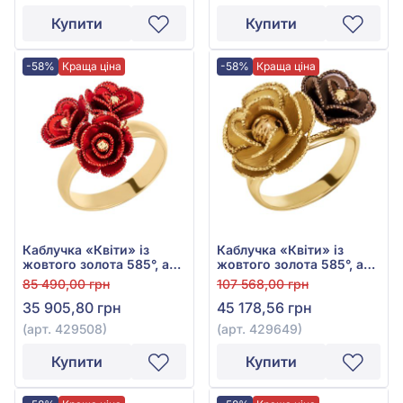
Купити
Купити
-58%
Краща ціна
-58%
Краща ціна
Каблучка «Квіти» із
Каблучка «Квіти» із
жовтого золота 585°, арт.
жовтого золота 585°, арт.
429508
429649
85 490,00 грн
107 568,00 грн
35 905,80 грн
45 178,56 грн
(арт. 429508)
(арт. 429649)
Купити
Купити