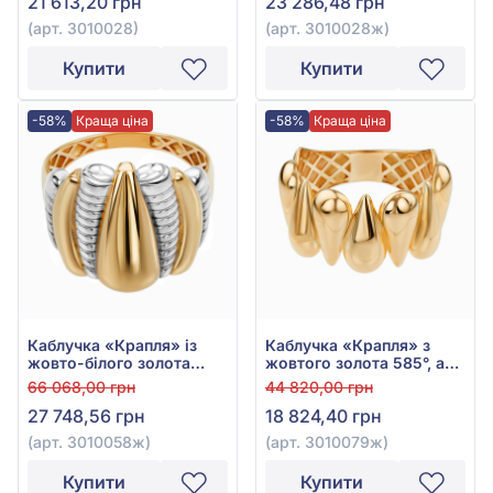
21 613,20 грн
23 286,48 грн
(арт. 3010028)
(арт. 3010028ж)
Купити
Купити
-58%
Краща ціна
-58%
Краща ціна
Каблучка «Крапля» із
Каблучка «Крапля» з
жовто-білого золота
жовтого золота 585°, арт.
585°, арт. 3010058ж
3010079ж
66 068,00 грн
44 820,00 грн
27 748,56 грн
18 824,40 грн
(арт. 3010058ж)
(арт. 3010079ж)
Купити
Купити