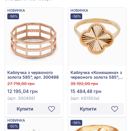
НОВИНКА
НОВИНКА
-56%
-56%
Каблучка з червоного
Каблучка «Конюшина» з
золота 585°, арт. 300498
червоного золота 585°,
арт. КБ1553и
27 716,00 грн
35 192,00 грн
12 195,04 грн
15 484,48 грн
(арт. 300498)
(арт. КБ1553и)
Купити
Купити
НОВИНКА
-56%
-50%