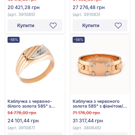
20 421,28 грн
27 276,48 грн
(арт. 391085)
(арт. 391083)
Купити
Купити
-56%
-56%
Каблучка з червоно-
Каблучка з червоного
білого золота 585° з
золота 585° з фіанітом/
фіанітом, арт. 391087
куб.цирконієм, арт.
54 776,00 грн
71 176,00 грн
380645
24 101,44 грн
31 317,44 грн
(арт. 391087)
(арт. 380645)