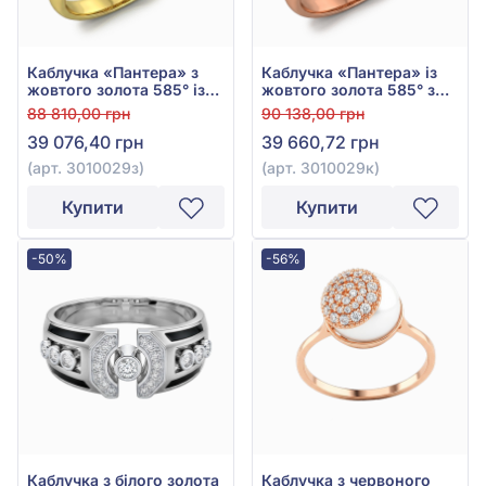
Каблучка «Пантера» з
Каблучка «Пантера» із
жовтого золота 585° із
жовтого золота 585° з
зеленим фіанітом/
червоним фіанітом/
88 810,00 грн
90 138,00 грн
куб.цирконієм, чорною
куб.цирконієм, чорною
39 076,40 грн
39 660,72 грн
емаллю, арт. 3010029з
емаллю, арт. 3010029к
(арт. 3010029з)
(арт. 3010029к)
Купити
Купити
-50%
-56%
Каблучка з білого золота
Каблучка з червоного