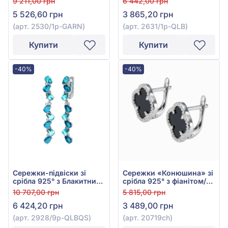
9 211,00 грн
6 442,00 грн
червоним гранатом, арт.
арт. 2631/1р-QLB
5 526,60 грн
3 865,20 грн
2530/1р-GARN
(арт. 2530/1р-GARN)
(арт. 2631/1р-QLB)
Купити
Купити
-40%
-40%
Сережки-підвіски зі
Сережки «Конюшина» зі
срібла 925° з Блакитним
срібла 925° з фіанітом/
Кварцом, арт. 2928/9р-
куб.цирконієм та чорним
10 707,00 грн
5 815,00 грн
QLBQS
онік­сом, арт. 20719ch
6 424,20 грн
3 489,00 грн
(арт. 2928/9р-QLBQS)
(арт. 20719ch)