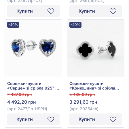
(арт. 2292/1р-CZ)
(арт. 2691/9р-CZ)
Купити
Купити
-40%
-40%
Сережки-пусети
Сережки-пусети
«Серце» зі срібла 925° з
«Конюшина» зі срібла
синім гідро. сапфіром та
925° з фіанітом/
7 487,00 грн
5 486,00 грн
фіанітом/куб.цирконієм,
куб.цирконієм та чорним
4 492,20 грн
3 291,60 грн
арт. 2477/1р-HSPH
оніксом, арт. 20354ch
(арт. 2477/1р-HSPH)
(арт. 20354ch)
Купити
Купити