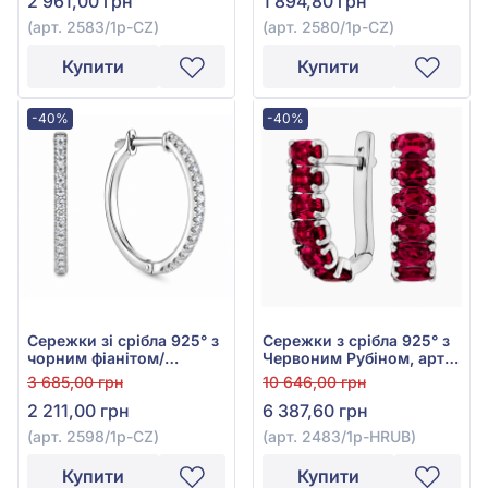
2 961,00 грн
1 894,80 грн
(арт. 2583/1р-CZ)
(арт. 2580/1р-CZ)
Купити
Купити
-40%
-40%
Сережки зі срібла 925° з
Сережки з срібла 925° з
чорним фіанітом/
Червоним Рубіном, арт.
куб.цирконієм, арт.
2483/1р-HRUB
3 685,00 грн
10 646,00 грн
2598/1р-CZ
2 211,00 грн
6 387,60 грн
(арт. 2598/1р-CZ)
(арт. 2483/1р-HRUB)
Купити
Купити