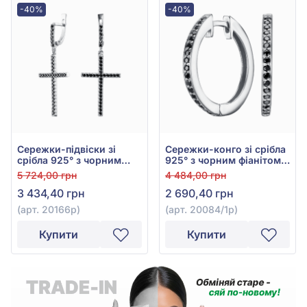
-40%
-40%
Сережки-підвіски зі
Сережки-конго зі срібла
срібла 925° з чорним
925° з чорним фіанітом/
фіанітом/куб.цирконієм,
куб.цирконієм, арт.
5 724,00 грн
4 484,00 грн
арт. 20166р
20084/1р
3 434,40 грн
2 690,40 грн
(арт. 20166р)
(арт. 20084/1р)
Купити
Купити