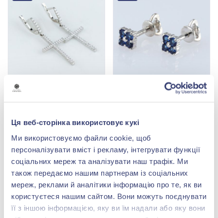
Сережки-підвіски
Сережки-пусети
«Хрестик» зі срібла 925°
"Конюшина" зі срібла
з фіанітами/
925° з синім фіанітом/
5 724,00 грн
2 173,00 грн
куб.цирконієм, арт.
куб.цирконієм, арт.
Ця веб-сторінка використовує кукі
3 434,40 грн
1 303,80 грн
20166р
20092р
Ми використовуємо файли cookie, щоб
(арт. 20166р)
(арт. 20092р)
персоналізувати вміст і рекламу, інтегрувати функції
Купити
Купити
соціальних мереж та аналізувати наш трафік. Ми
також передаємо нашим партнерам із соціальних
-40%
-40%
мереж, реклами й аналітики інформацію про те, як ви
користуєтеся нашим сайтом. Вони можуть поєднувати
її з іншою інформацією, яку ви їм надали або яку вони