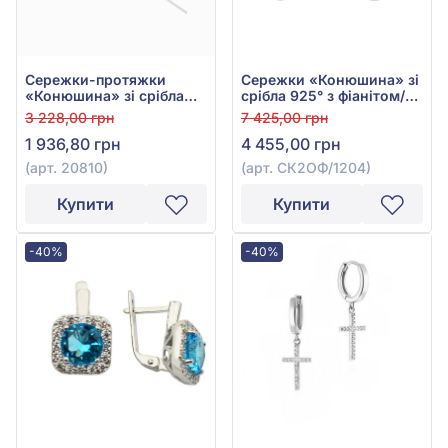
Сережки-протяжки
Сережки «Конюшина» зі
«Конюшина» зі срібла
срібла 925° з фіанітом/
925° з фіанітом/
куб.цирконієм та чорним
3 228,00 грн
7 425,00 грн
куб.цирконієм, арт.
оніксом, арт.
1 936,80 грн
4 455,00 грн
20810
СК2ОФ/1204
(арт. 20810)
(арт. СК2ОФ/1204)
Купити
Купити
-40%
-40%