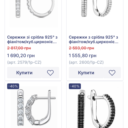
Сережки зі срібла 925° з
Сережки з срібла 925° з
фіанітом/куб.цирконієм,
фіанітом/куб.цирконієм,
арт. 2579/1р-CZ
арт. 2600/1р-CZ
2 817,00 грн
2 593,00 грн
1 690,20 грн
1 555,80 грн
(арт. 2579/1р-CZ)
(арт. 2600/1р-CZ)
Купити
Купити
-40%
-40%