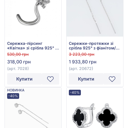
Сережка-пірсинг
Сережки-протяжки зі
«Квітка» зі срібла 925° з
срібла 925° з фіанітом/
фіанітом/куб.цирконієм,
куб.цирконієм, арт.
530,00 грн
3 223,00 грн
арт. 7028
20672
318,00 грн
1 933,80 грн
(арт. 7028)
(арт. 20672)
Купити
Купити
НОВИНКА
-40%
-40%