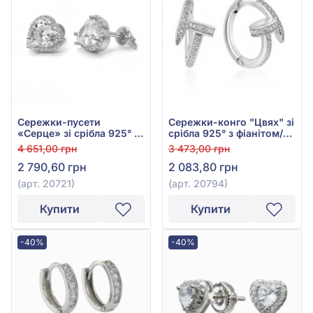
Сережки-пусети
Сережки-конго "Цвях" зі
«Серце» зі срібла 925° з
срібла 925° з фіанітом/
фіанітом/куб.цирконієм,
куб.цирконієм, арт.
4 651,00 грн
3 473,00 грн
арт. 20721
20794
2 790,60 грн
2 083,80 грн
(арт. 20721)
(арт. 20794)
Купити
Купити
-40%
-40%