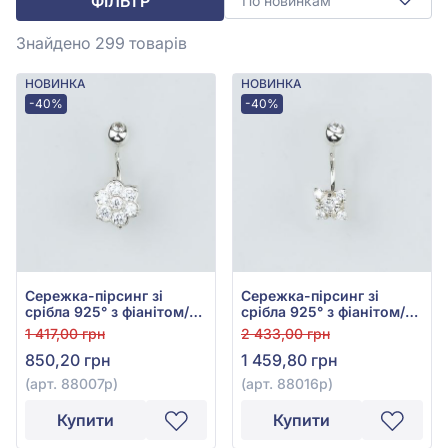
ФІЛЬТР
По новинкам
Знайдено 299
товарів
НОВИНКА
НОВИНКА
-40%
-40%
Сережка-пірсинг зі
Сережка-пірсинг зі
срібла 925° з фіанітом/
срібла 925° з фіанітом/
куб.цирконієм, арт.
куб.цирконієм, арт.
1 417,00 грн
2 433,00 грн
88007р
88016р
850,20 грн
1 459,80 грн
(арт. 88007р)
(арт. 88016р)
Купити
Купити