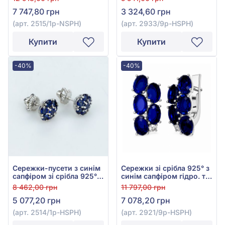
HSPH
7 747,80 грн
3 324,60 грн
(арт. 2515/1р-NSPH)
(арт. 2933/9р-HSPH)
Купити
Купити
-40%
-40%
Сережки-пусети з синім
Сережки зі срібла 925° з
сапфіром зі срібла 925°,
синім сапфіром гідро. та
арт. 2514/1р-HSPH
фіанітом/куб.цирконієм,
8 462,00 грн
11 797,00 грн
арт. 2921/9р-HSPH
5 077,20 грн
7 078,20 грн
(арт. 2514/1р-HSPH)
(арт. 2921/9р-HSPH)