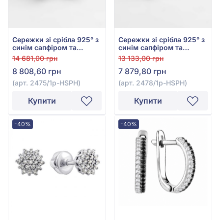
Сережки зі срібла 925° з
Сережки зі срібла 925° з
синім сапфіром та
синім сапфіром та
фіанітом, арт. 2475/1р-
фіанітом, арт. 2478/1р-
14 681,00 грн
13 133,00 грн
HSPH
HSPH
8 808,60 грн
7 879,80 грн
(арт. 2475/1р-HSPH)
(арт. 2478/1р-HSPH)
Купити
Купити
-40%
-40%