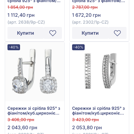
срібла 925° з фіанітом/
срібла 925° з фіанітом/
куб.цирконієм, арт.
куб.цирконієм, арт.
1 854,00 грн
2 787,00 грн
2638/9р-CZ
2302/1р-CZ
1 112,40 грн
1 672,20 грн
(арт. 2638/9р-CZ)
(арт. 2302/1р-CZ)
Купити
Купити
-40%
-40%
Сережки зі срібла 925° з
Сережки зі срібла 925° з
фіанітом/куб.цирконієм,
фіанітом/куб.цирконієм,
арт. 2292/1р-CZ
арт. 2691/9р-CZ
3 406,00 грн
3 423,00 грн
2 043,60 грн
2 053,80 грн