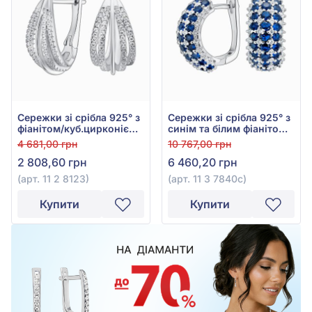
Сережки зі срібла 925° з
Сережки зі срібла 925° з
фіанітом/куб.цирконієм,
синім та білим фіанітом,
арт. 11 2 8123
арт. 11 3 7840с
4 681,00 грн
10 767,00 грн
2 808,60 грн
6 460,20 грн
(арт. 11 2 8123)
(арт. 11 3 7840с)
Купити
Купити