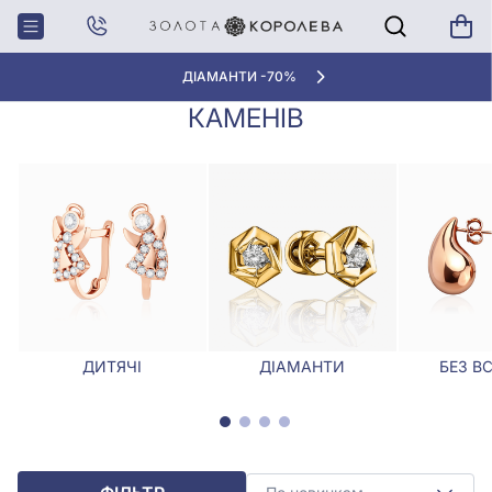
Головна
Сережки
Срібні сережки з розсипом каменів
СРІБНІ СЕРЕЖКИ З РОЗСИПОМ
ДІАМАНТИ -70%
КАМЕНІВ
ДИТЯЧІ
ДІАМАНТИ
БЕЗ В