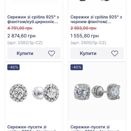
Сережки зі срібла 925° з
Сережки зі срібла 925° з
фіанітом/куб.цирконієм,
чорним фіанітом/
арт. 2582/1р-CZ
куб.цирконієм, арт.
4 791,00 грн
2 593,00 грн
2600/1р-CZ
2 874,60 грн
1 555,80 грн
(арт. 2582/1р-CZ)
(арт. 2600/1р-CZ)
Купити
Купити
-40%
-40%
Сережки-пусети зі
Сережки-пусети зі