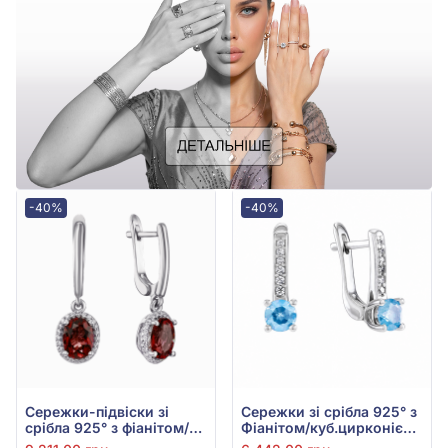
-40%
-40%
Сережки-підвіски зі
Сережки зі срібла 925° з
срібла 925° з фіанітом/
Фіанітом/куб.цирконієм
куб.цирконієм та
та Блакитним Кварцом,