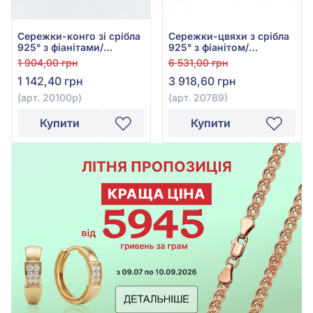
Сережки-конго зі срібла
Сережки-цвяхи з срібла
925° з фіанітами/
925° з фіанітом/
куб.цирконієм, арт.
куб.цирконієм, арт.
1 904,00 грн
6 531,00 грн
20100р
20789
1 142,40 грн
3 918,60 грн
(арт. 20100р)
(арт. 20789)
Купити
Купити