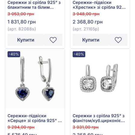
Сережки зі срібла 925° з
Сережки-підвіски
блакитним та білим
«Хрестик» зі срібла 925°
фіанітом/куб.цирконієм,
з фіанітами/
3 053,00 грн
3 948,00 грн
арт. 82088s
куб.цирконієм, арт.
1 831,80 грн
2 368,80 грн
21165р
(арт. 82088s)
(арт. 21165р)
Купити
Купити
-40%
-40%
Сережки-підвіски
Сережки з срібла 925° з
«Серце» зі срібла 925° із
фіанітом/куб.цирконієм,
синім сапфіром та
арт. 2319/1р-CZ
9 294,00 грн
3 931,00 грн
фіанітом, арт. 2532/1р-
5 576,40 грн
2 358,60 грн
HSPH