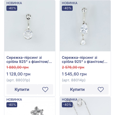
НОВИНКА
НОВИНКА
-40%
-40%
Сережка-пірсинг зі
Сережка-пірсинг зі
срібла 925° з фіанітом/
срібла 925° з фіанітом/
куб.цирконієм, арт.
куб.цирконієм, арт.
1 880,00 грн
2 576,00 грн
88031р
88014р
1 128,00 грн
1 545,60 грн
(арт. 88031р)
(арт. 88014р)
Купити
Купити
НОВИНКА
НОВИНКА
-40%
-40%