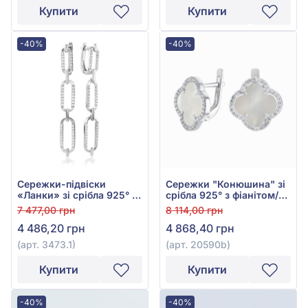
Купити
Купити
-40%
-40%
Сережки-підвіски
Сережки "Конюшина" зі
«Ланки» зі срібла 925° з
срібла 925° з фіанітом/
фіанітом/куб.цирконієм,
куб.цирконієм та
7 477,00 грн
8 114,00 грн
арт. 3473.1
перламутром, арт.
4 486,20 грн
4 868,40 грн
20590b
(арт. 3473.1)
(арт. 20590b)
Купити
Купити
-40%
-40%