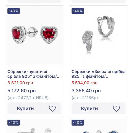
-40%
-40%
Сережки-пусети зі
Сережки «Змія» зі срібла
срібла 925° з Фіанітом/
925° з фіанітом/
куб.цирконієм та
куб.цирконієм, арт.
8 621,00 грн
5 594,00 грн
Червоним Рубіном, арт.
21186р
5 172,60 грн
3 356,40 грн
2477/1р-HRUB
(арт. 2477/1р-HRUB)
(арт. 21186р)
Купити
Купити
-40%
-40%