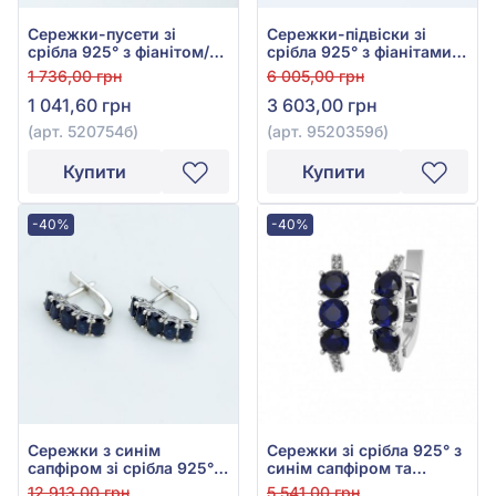
Сережки-пусети зі
Сережки-підвіски зі
срібла 925° з фіанітом/
срібла 925° з фіанітами,
куб.цирконієм, арт.
арт. 9520359б
1 736,00 грн
6 005,00 грн
520754б
1 041,60 грн
3 603,00 грн
(арт. 520754б)
(арт. 9520359б)
Купити
Купити
-40%
-40%
Сережки з синім
Сережки зі срібла 925° з
сапфіром зі срібла 925°,
синім сапфіром та
арт. 2515/1р-NSPH
фіанітом, арт. 2933/9р-
12 913,00 грн
5 541,00 грн