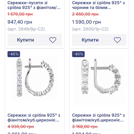
Сережки-пусети зі
Сережки зі срібла 925° з
срібла 925° з фіанітом/
чорним та білим
куб.цирконієм, арт.
фіанітом/куб.цирконієм,
1 579,00 грн
2 650,00 грн
2649/9p-CZ
арт. 2600/1р-CZ
947,40 грн
1 590,00 грн
(арт. 2649/9p-CZ)
(арт. 2600/1р-CZ)
Купити
Купити
-40%
-40%
Сережки зі срібла 925° з
Сережки зі срібла 925° з
фіанітом/куб.цирконієм,
фіанітом/куб.цирконієм,
арт. 2583/1р-CZ
арт. 2580/1р-CZ
4 935,00 грн
3 158,00 грн