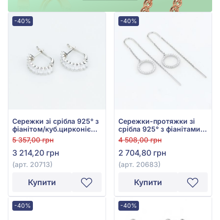
-40%
-40%
Сережки зі срібла 925° з
Сережки-протяжки зі
фіанітом/куб.цирконієм,
срібла 925° з фіанітами/
арт. 20713
куб.цирконієм, арт.
5 357,00 грн
4 508,00 грн
20683
3 214,20 грн
2 704,80 грн
(арт. 20713)
(арт. 20683)
Купити
Купити
-40%
-40%