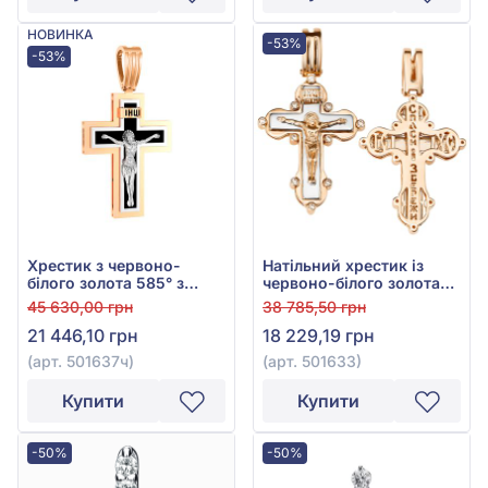
НОВИНКА
-53%
-53%
Хрестик з червоно-
Натільний хрестик із
білого золота 585° з
червоно-білого золота
чорною емаллю та
585° з фіанітом/
45 630,00 грн
38 785,50 грн
фіанітом/куб.цирконієм,
куб.цирконієм, арт.
21 446,10 грн
18 229,19 грн
арт. 501637ч
501633
(арт. 501637ч)
(арт. 501633)
Купити
Купити
-50%
-50%