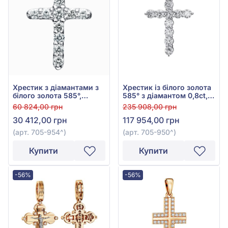
Хрестик з діамантами з
Хрестик із білого золота
білого золота 585°,
585° з діамантом 0,8ct,
Діамант 0,19ct, арт. 705-
арт. 705-950
60 824,00 грн
235 908,00 грн
954
30 412,00 грн
117 954,00 грн
(арт. 705-954^)
(арт. 705-950^)
Купити
Купити
-56%
-56%