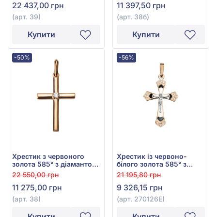
22 437,00 грн
11 397,50 грн
(арт. 39)
(арт. 38б)
Купити
Купити
-50%
-56%
Хрестик з червоного
Хрестик із червоно-
золота 585° з діамантом
білого золота 585° з
0,024ct, арт. 38
чорною емаллю та
22 550,00 грн
21 195,80 грн
фіанітом/куб.цирконієм,
11 275,00 грн
9 326,15 грн
арт. 270126Е
(арт. 38)
(арт. 270126Е)
Купити
Купити