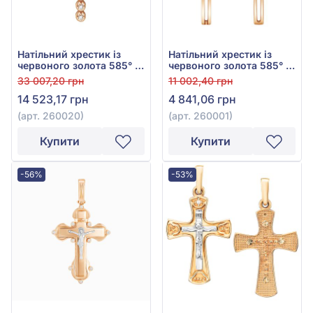
Натільний хрестик із
Натільний хрестик із
червоного золота 585° з
червоного золота 585° з
фіанітом/куб.цирконієм,
фіанітом/куб.цирконієм,
33 007,20 грн
11 002,40 грн
арт. 260020
арт. 260001
14 523,17 грн
4 841,06 грн
(арт. 260020)
(арт. 260001)
Купити
Купити
-56%
-53%