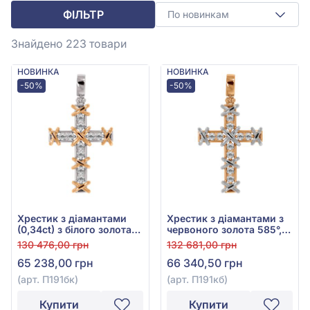
ФІЛЬТР
По новинкам
Знайдено 223
товари
НОВИНКА
НОВИНКА
-50%
-50%
Хрестик з діамантами
Хрестик з діамантами з
(0,34ct) з білого золота
червоного золота 585°,
585°, арт. П191бк
Діамант 0,34ct, арт.
130 476,00 грн
132 681,00 грн
П191кб
65 238,00 грн
66 340,50 грн
(арт. П191бк)
(арт. П191кб)
Купити
Купити