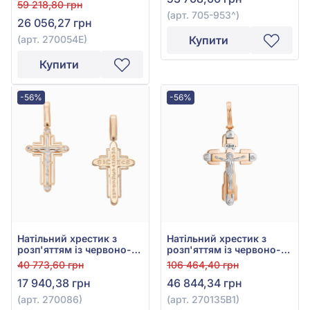
білого золота 585° з
59 218,80 грн
фіанітом/куб.цирконієм
(арт. 705-953^)
26 056,27 грн
та чорною емаллю, арт.
270054Е
(арт. 270054Е)
Купити
Купити
-56%
-56%
Натільний хрестик з
Натільний хрестик з
розп'яттям із червоно-
розп'яттям із червоно-
білого золота 585° з
білого золота 585° з
40 773,60 грн
106 464,40 грн
фіанітом/куб.цирконієм,
фіанітом/куб.цирконієм,
17 940,38 грн
46 844,34 грн
арт. 270086
арт. 270135В1
(арт. 270086)
(арт. 270135В1)