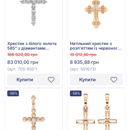
Хрестик з білого золота
Натільний хрестик з
585° з діамантами
розп'яттям із червоного
0,68ct, арт. 705-955
золота 585°, арт. 501673
166 020,00 грн
19 012,50 грн
83 010,00 грн
8 935,88 грн
(арт. 705-955^)
(арт. 501673)
Купити
Купити
-56%
-56%