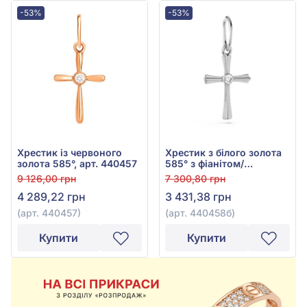
-53%
-53%
Хрестик із червоного
Хрестик з білого золота
золота 585°, арт. 440457
585° з фіанітом/
куб.цирконієм, арт.
9 126,00 грн
7 300,80 грн
440458б
4 289,22 грн
3 431,38 грн
(арт. 440457)
(арт. 440458б)
Купити
Купити