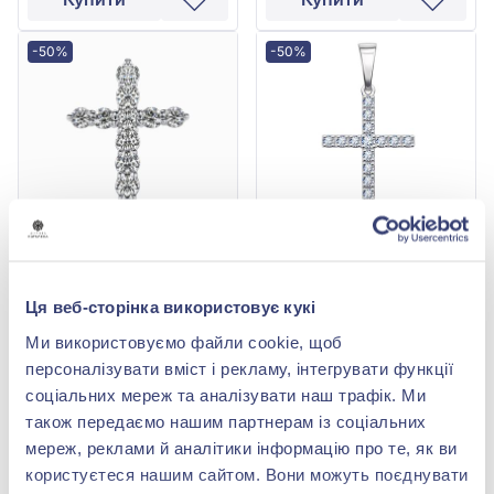
-50%
-50%
Хрестик з білого золота
Хрестик з білого золота
585° з діамантами
585° з діамантом 0,55ct,
Ця веб-сторінка використовує кукі
0,58ct, арт. 705-952
арт. 705-009
149 640,00 грн
191 864,00 грн
Ми використовуємо файли cookie, щоб
74 820,00 грн
95 932,00 грн
персоналізувати вміст і рекламу, інтегрувати функції
(арт. 705-952^)
(арт. 705-009^)
соціальних мереж та аналізувати наш трафік. Ми
Купити
Купити
також передаємо нашим партнерам із соціальних
мереж, реклами й аналітики інформацію про те, як ви
-53%
-56%
користуєтеся нашим сайтом. Вони можуть поєднувати