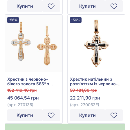
Купити
Купити
-56%
-56%
Хрестик з червоно-
Хрестик натільний з
білого золота 585° з
розп'яттям із червоно-
фіанітом, арт. 270135
білого золота 585° з
102 419,40 грн
50 481,60 грн
чорною емаллю та
45 064,54 грн
22 211,90 грн
фіанітом, арт. 270052Е
(арт. 270135)
(арт. 270052Е)
Купити
Купити