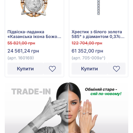
Підвіска-ладанка
Хрестик з білого золота
«Казанська ікона Божої
585° з діамантом 0,37ct,
Матері» з червоно-
арт. 705-009а
55 821,00 грн
122 704,00 грн
білого золота 585° з
24 561,24 грн
61 352,00 грн
фіанітами, арт. 160169
(арт. 160169)
(арт. 705-009а^)
Купити
Купити