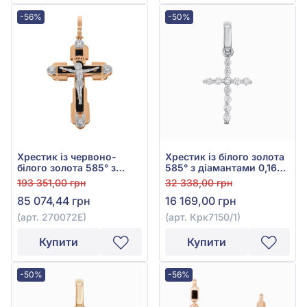
-56%
-50%
Хрестик із червоно-
Хрестик із білого золота
білого золота 585° з
585° з діамантами 0,16ct,
чорною емаллю та
арт. Крк7150/1
193 351,00 грн
32 338,00 грн
фіанітом/куб.цирконієм,
85 074,44 грн
16 169,00 грн
арт. 270072Е
(арт. 270072Е)
(арт. Крк7150/1)
Купити
Купити
-50%
-56%