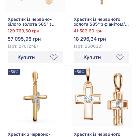
Хрестик із червоно-
Хрестик із червоного
білого золота 585° з
золота 585° з фіанітом/
чорною емаллю та
куб.цирконієм, арт.
129 763,60 грн
41 582,60 грн
фіанітом/куб.цирконієм,
260030
57 095,98 грн
18 296,34 грн
арт. 270124Е
(арт. 270124Е)
(арт. 260030)
Купити
Купити
-56%
-56%
Хрестик з червоно-
Хрестик із червоного