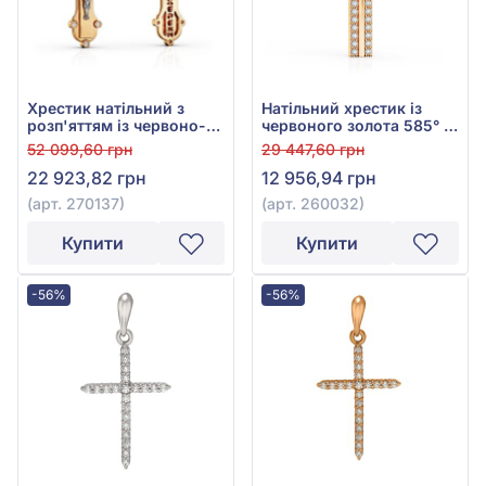
Хрестик натільний з
Натільний хрестик із
розп'яттям із червоно-
червоного золота 585° з
білого золота 585° з
чорним фіанітом/
52 099,60 грн
29 447,60 грн
фіанітом/куб.цирконієм,
куб.цирконієм, арт.
22 923,82 грн
12 956,94 грн
арт. 270137
260032
(арт. 270137)
(арт. 260032)
Купити
Купити
-56%
-56%