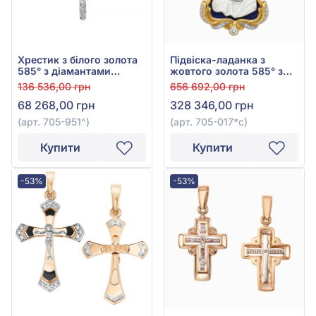
Хрестик з білого золота
Підвіска-ладанка з
585° з діамантами
жовтого золота 585° з
0,58ct, арт. 705-951
синім сапфіром 0,6ct,
136 536,00 грн
656 692,00 грн
слоновою кісткою та
68 268,00 грн
328 346,00 грн
діамантом 0,32ct, арт.
705-017*с
(арт. 705-951^)
(арт. 705-017*с)
Купити
Купити
-53%
-53%