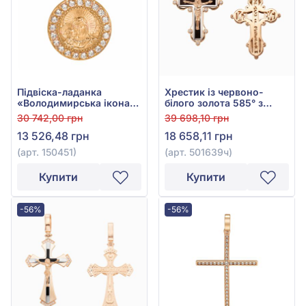
Підвіска-ладанка
Хрестик із червоно-
«Володимирська ікона
білого золота 585° з
Божої Матері» з
чорною емаллю та
30 742,00 грн
39 698,10 грн
червоного золота 585° з
фіанітом/куб.цирконієм,
13 526,48 грн
18 658,11 грн
фіанітом/куб.цирконієм,
арт. 501639ч
арт. 150451
(арт. 150451)
(арт. 501639ч)
Купити
Купити
-56%
-56%