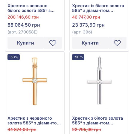
Хрестик з червоно-
Хрестик із білого золота
білого золота 585° з
585° з діамантом
чорною емаллю та
0,095ct, арт. 39б
200 146,60 грн
46 747,00 грн
фіанітом/куб.цирконієм,
88 064,50 грн
23 373,50 грн
арт. 270058Е
(арт. 270058Е)
(арт. 39б)
Купити
Купити
-50%
-50%
Хрестик з червоного
Хрестик з білого золота
золота 585° з діамантом
585° з діамантом
0,085ct, арт. 39
0,024ct, арт. 38б
44 874,00 грн
22 795,00 грн