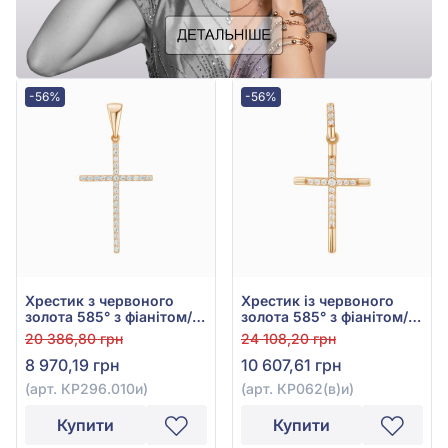
-56%
-56%
Хрестик з червоного
Хрестик із червоного
золота 585° з фіанітом/
золота 585° з фіанітом/
куб.цирконієм, арт.
куб.цирконієм, арт.
20 386,80 грн
24 108,20 грн
КР296.010и
КР062(в)и
8 970,19 грн
10 607,61 грн
(арт. КР296.010и)
(арт. КР062(в)и)
Купити
Купити