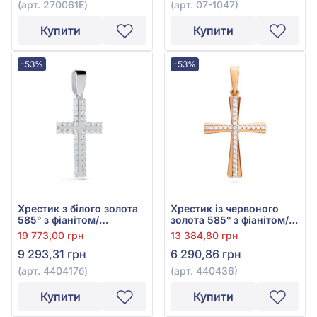
(арт. 270061E)
(арт. 07-1047)
Купити
Купити
-53%
-53%
Хрестик з білого золота
Хрестик із червоного
585° з фіанітом/
золота 585° з фіанітом/
куб.цирконієм, арт.
куб.цирконієм, арт.
19 773,00 грн
13 384,80 грн
440417б
440436
9 293,31 грн
6 290,86 грн
(арт. 440417б)
(арт. 440436)
Купити
Купити