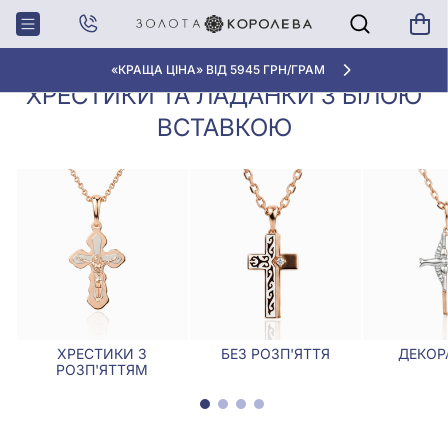
Хрестики,
Хрестики та ладанки з білою
Головна
Ладанки
вставкою
«КРАЩА ЦІНА» ВІД 5945 ГРН/ГРАМ
ХРЕСТИКИ ТА ЛАДАНКИ З БІЛОЮ
ВСТАВКОЮ
ХРЕСТИКИ З
БЕЗ РОЗП'ЯТТЯ
ДЕКОР
РОЗП'ЯТТЯМ