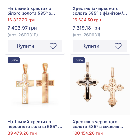
Натільний хрестик з
Хрестик із червоного
білого золота 585° з
золота 585° з фіанітом/
фіанітом/куб.цирконієм,
куб.цирконієм, арт.
16 827,20 грн
16 634,50 грн
арт. 260031В
260031
7 403,97 грн
7 319,18 грн
(арт. 260031В)
(арт. 260031)
Купити
Купити
-56%
-56%
Натільний хрестик з
Хрестик з червоного
червоного золота 585° з
золота 585° з емаллю,
фіанітом та емаллю, арт.
арт. 270057Е
39 479,20 грн
100 154,20 грн