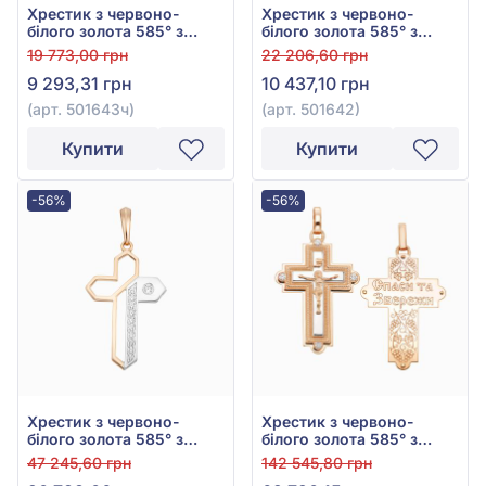
Хрестик з червоно-
Хрестик з червоно-
білого золота 585° з
білого золота 585° з
чорною емаллю та
фіанітом, арт. 501642
19 773,00 грн
22 206,60 грн
фіанітом/куб.цирконієм,
9 293,31 грн
10 437,10 грн
арт. 501643ч
(арт. 501643ч)
(арт. 501642)
Купити
Купити
-56%
-56%
Хрестик з червоно-
Хрестик з червоно-
білого золота 585° з
білого золота 585° з
фіанітом, арт. 270132
фіанітом, арт. 270133
47 245,60 грн
142 545,80 грн