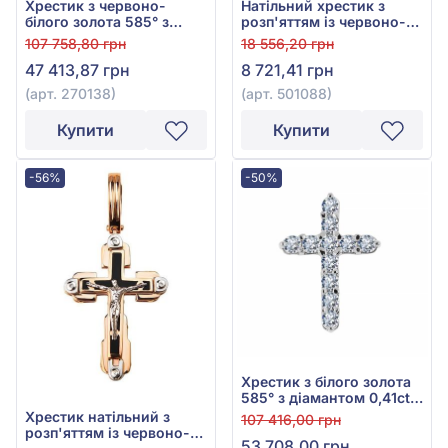
Хрестик з червоно-
Натільний хрестик з
білого золота 585° з
розп'яттям із червоно-
фіанітом, арт. 270138
білого золота 585°, арт.
107 758,80 грн
18 556,20 грн
501088
47 413,87 грн
8 721,41 грн
(арт. 270138)
(арт. 501088)
Купити
Купити
-56%
-50%
Хрестик з білого золота
585° з діамантом 0,41ct,
арт. 705-953
Хрестик натільний з
107 416,00 грн
розп'яттям із червоно-
53 708,00 грн