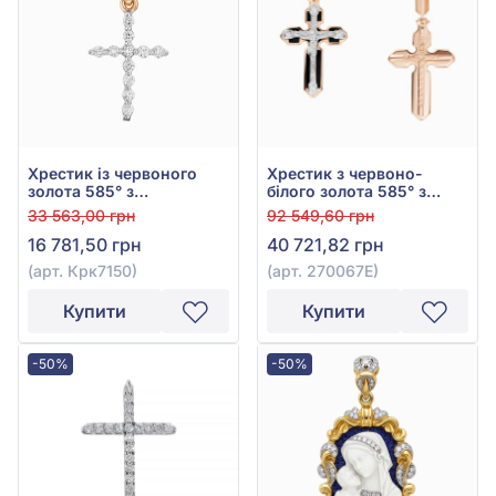
Хрестик із червоного
Хрестик з червоно-
золота 585° з
білого золота 585° з
діамантами 0,16ct, арт.
чорною емаллю та
33 563,00 грн
92 549,60 грн
Крк7150
фіанітом/куб.цирконієм,
16 781,50 грн
40 721,82 грн
арт. 270067Е
(арт. Крк7150)
(арт. 270067Е)
Купити
Купити
-50%
-50%