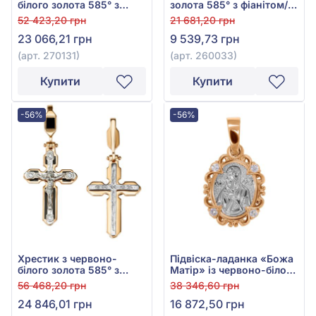
білого золота 585° з
золота 585° з фіанітом/
фіанітом/куб.цирконієм,
куб.цирконієм, арт.
52 423,20 грн
21 681,20 грн
арт. 270131
260033
23 066,21 грн
9 539,73 грн
(арт. 270131)
(арт. 260033)
Купити
Купити
-56%
-56%
Хрестик з червоно-
Підвіска-ладанка «Божа
білого золота 585° з
Матір» із червоно-білого
чорною емаллю та
золота 585° з фіанітом/
56 468,20 грн
38 346,60 грн
фіанітом/куб.цирконієм,
куб.цирконієм, арт. 07-
24 846,01 грн
16 872,50 грн
арт. 270061E
1047