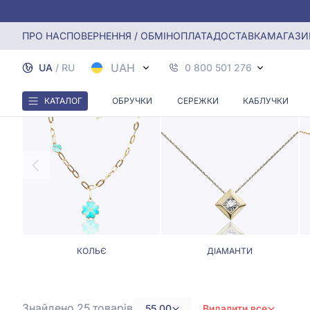
Головна
Кольє, Ювелірні шнурки
Кольє та ювелірні шн
ПРО НАС
ПОВЕРНЕННЯ / ОБМІН
ОПЛАТА
ДОСТАВКА
МАГАЗИ
КОЛЬЄ
UAH
UA
/
RU
0 800 501 276
КАТАЛОГ
ОБРУЧКИ
СЕРЕЖКИ
КАБЛУЧКИ
КОЛЬЄ
ДІАМАНТИ
Знайдено 25
товарів
55,00
Видалити все