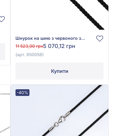
Шнурок на шию з червоного золота 585° з чорним текстилем, арт. 950058
5 070,12 грн
11 523,00 грн
(арт. 950058)
Купити
-40%