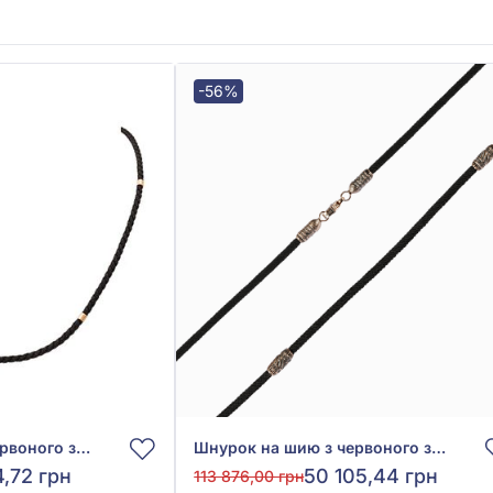
-56%
Шнурок на шию з червоного золота 585°, арт. 950110
Шнурок на шию з червоного золота 585° з Чорним Шовком, арт. Ш0033-4в/д3Ко
4,72 грн
50 105,44 грн
113 876,00 грн