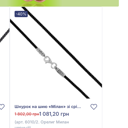
-40%
Шнурок на шию «Мілан» зі срібла 925° з Чорним Текстилем, арт. 6010/2
1 081,20 грн
1 802,00 грн
(арт. 6010/2. Орелиг Милан
черный)