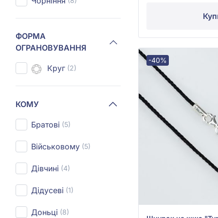
Чорніння
(8)
Куп
ФОРМА
ОГРАНОВУВАННЯ
-40%
Круг
(2)
КОМУ
Братові
(5)
Військовому
(5)
Дівчині
(4)
Дідусеві
(1)
Доньці
(8)