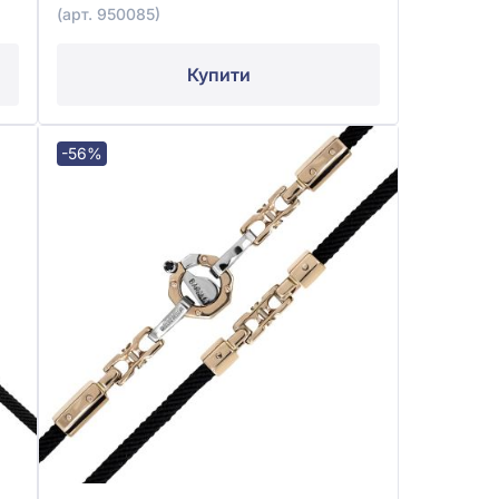
(арт. 950085)
Купити
-56%