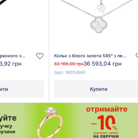
Шнурок на шию з червоного золота 585°, без вставки, арт. 05-0013
Кольє з білого золота 585° з перламутром, арт. 1602494
3,92 грн
36 593,04 грн
83 166,00 грн
(арт. 1602494)
ити
Купити