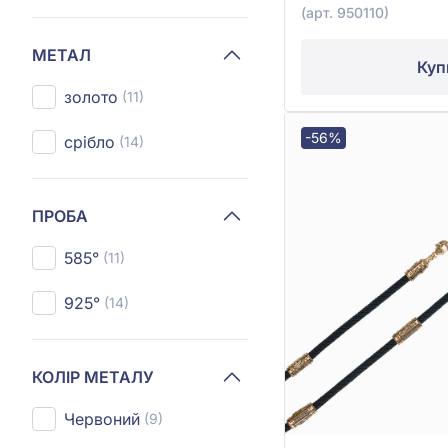
(арт. 950110)
МЕТАЛ
Куп
золото
(11)
-56%
срібло
(14)
ПРОБА
585°
(11)
925°
(14)
КОЛІР МЕТАЛУ
Червоний
(9)