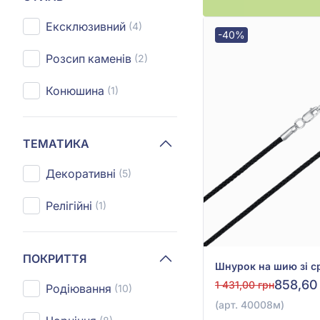
Ексклюзивний
(4)
-40%
Розсип каменів
(2)
Конюшина
(1)
ТЕМАТИКА
Декоративні
(5)
Релігійні
(1)
ПОКРИТТЯ
858,60
1 431,00 грн
Родіювання
(10)
(арт. 40008м)