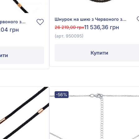
Шнурок на шию з Червоного золота 585° з Чорним Текстилем, арт. 950095
Шнурок на шию з червоного золота 585° з чорним текстилем, арт. 950086
11 536,36 грн
26 219,00 грн
,04 грн
(арт. 950095)
Купити
ити
-56%