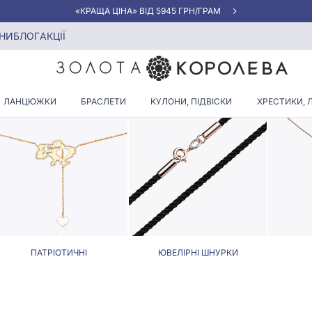
«КРАЩА ЦІНА» ВІД 5945 ГРН/ГРАМ
урки розміру 55
НИ
БЛОГ
АКЦІЇ
 ТА ЮВЕЛІРНІ ШНУРКИ РОЗМ
ЛАНЦЮЖКИ
БРАСЛЕТИ
КУЛОНИ, ПІДВІСКИ
ХРЕСТИКИ, 
ПАТРІОТИЧНІ
ЮВЕЛІРНІ ШНУРКИ