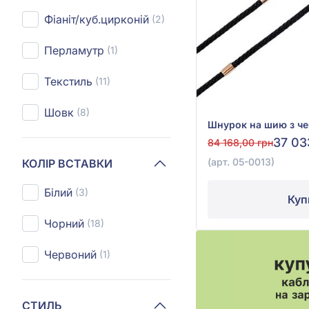
Фіаніт/куб.цирконій
(2)
Перламутр
(1)
Текстиль
(11)
Шовк
(8)
37 03
84 168,00 грн
(арт. 05-0013)
КОЛІР ВСТАВКИ
Білий
(3)
Куп
Чорний
(18)
Червоний
(1)
СТИЛЬ