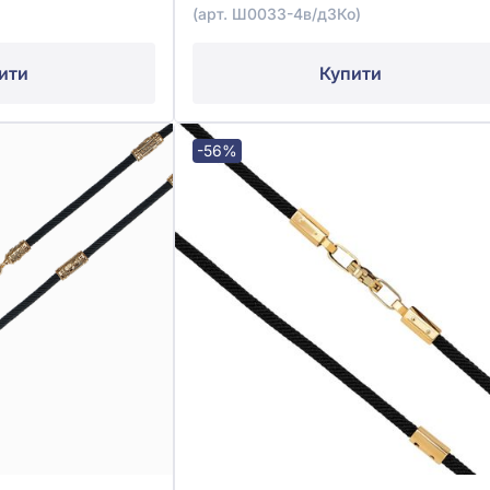
(арт. Ш0033-4в/д3Ко)
ити
Купити
-56%