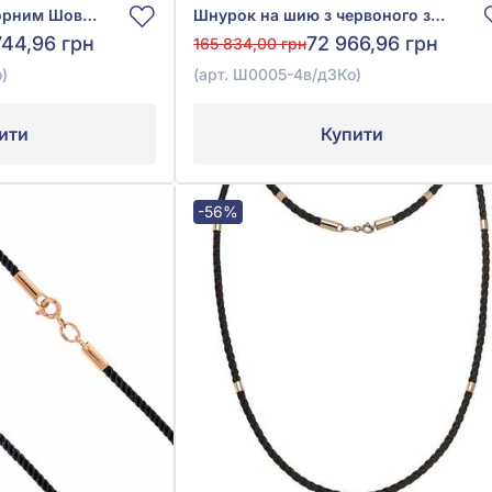
Шнурок на шию з Чорним Шовком із червоного золота 585°, арт. Ш0032-6в/д4Ко
Шнурок на шию з червоного золота 585° з куб. окс. цирконію, чорним текстилем, арт. Ш0005-4в/д3Ко
744,96 грн
72 966,96 грн
165 834,00 грн
)
(арт. Ш0005-4в/д3Ко)
ити
Купити
-56%