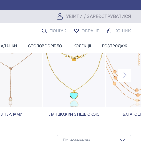
УВІЙТИ / ЗАРЕЄСТРУВАТИСЯ
ІРУ 55
ПОШУК
ОБРАНЕ
КОШИК
ЛАДАНКИ
СТОЛОВЕ СРІБЛО
КОЛЕКЦІЇ
РОЗПРОДАЖ
З ПЕРЛАМИ
ЛАНЦЮЖКИ З ПІДВІСКОЮ
БАГАТОШ
По новинкам