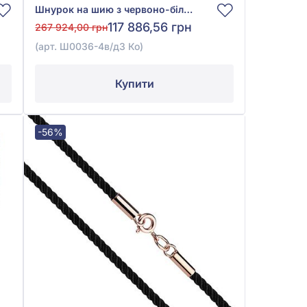
Шнурок на шию з червоно-білого золота 585° з чорним шовком, арт. Ш0036-4в/д3 Ко
117 886,56 грн
267 924,00 грн
(арт. Ш0036-4в/д3 Ко)
Купити
-56%