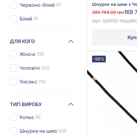
Червоно-білий
(1)
169 
385 784,00 грн
Білий
(1)
(арт. Ш0032-6в/д4Ко
Куп
ДЛЯ КОГО
Жіночі
(19)
-56%
Чоловічі
(20)
Унісекс
(15)
ТИП ВИРОБУ
Кольє
(5)
Шнурки на шию
(20)