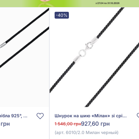
-40%
Шнурок на шию зі срібла 925°, арт. 40008м
Шнурок на шию «Мілан» зі срібла 925° з Чорним Текстилем, арт. 6010/2.0 Милан черный
 грн
927,60 грн
1 546,00 грн
(арт. 6010/2.0 Милан черный)