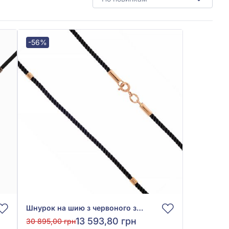
-56%
Шнурок на шию з червоного золота 585° з текстилем, арт. 950085
13 593,80 грн
30 895,00 грн