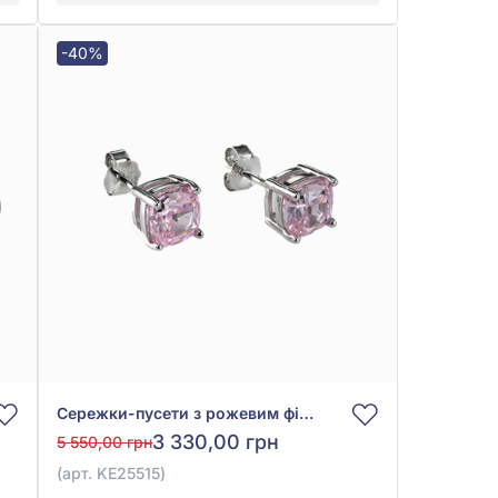
-40%
Сережки-пусети з рожевим фіанітом/куб.цирконієм зі срібла 925°, арт. KE25515
3 330,00 грн
5 550,00 грн
(арт. KE25515)