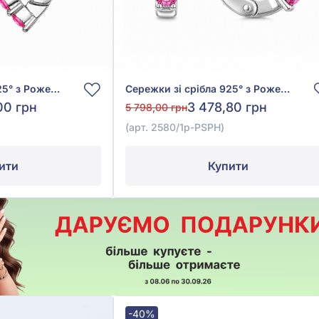
Сережки зі срібла 925° з Рожевим Сапфіром, арт. 2584/1р-PSPH
Сережки зі срібла 925° з Рожевим Сапфіром, арт. 2580/1р-PSPH
00 грн
3 478,80 грн
5 798,00 грн
(арт. 2580/1р-PSPH)
ити
Купити
-40%