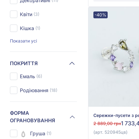
Декоративні
(11)
Квіти
(3)
-40%
Кішка
(1)
Показати усі
ПОКРИТТЯ
Емаль
(6)
Родіювання
(18)
ФОРМА
ОГРАНОВУВАННЯ
1 733,
2 889,00 грн
(арт. 520945цв)
Груша
(1)