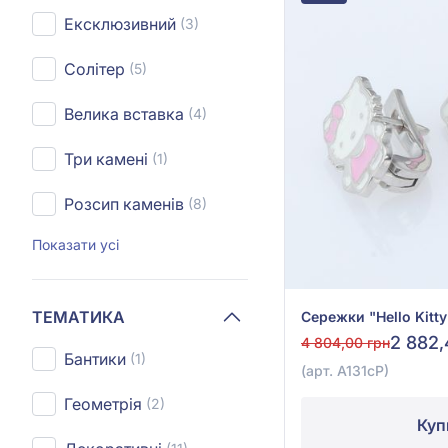
Ексклюзивний
(3)
Солітер
(5)
Велика вставка
(4)
Три камені
(1)
Розсип каменів
(8)
Показати усі
ТЕМАТИКА
2 882,
4 804,00 грн
Бантики
(1)
(арт. А131сР)
Геометрія
(2)
Куп