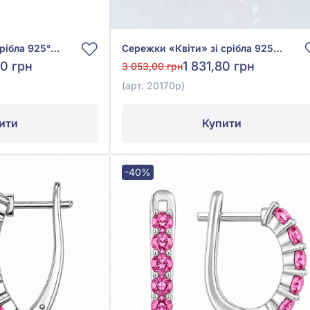
Сережки-пусети зі срібла 925° з Рожевим Сапфіром, арт. 2674/1р-PSPH
Сережки «Квіти» зі срібла 925° із зеленою емаллю, куб. окс. цирконію та рожевою емаллю, арт. 20170р
60 грн
1 831,80 грн
3 053,00 грн
(арт. 20170р)
ити
Купити
-40%