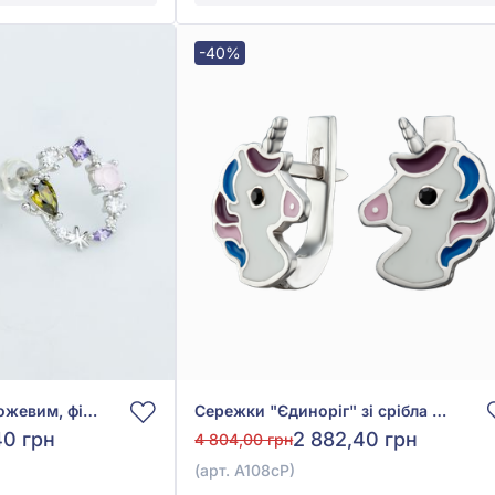
-40%
Сережки-пусети з рожевим, фіолетовим та жовтим фіанітом/куб.цирконієм зі срібла 925°, арт. 520945цв
Сережки "Єдиноріг" зі срібла 925° з синьою, рожевою, фіолетовою, чорною емаллю та Сваровські, арт. А108сР
40 грн
2 882,40 грн
4 804,00 грн
(арт. А108сР)