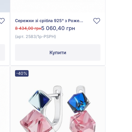
Сережки зі срібла 925° з Рожевим Сапфіром, арт. 2583/1р-PSPH
5 060,40 грн
8 434,00 грн
(арт. 2583/1р-PSPH)
Купити
-40%