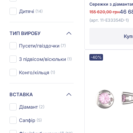
Дитячі
(14)
46 6
155 620,00 грн
(арт. 11-E33354D-1)
ТИП ВИРОБУ
Куп
Пусети/гвіздочки
(7)
-40%
З підвісом/вісюльки
(1)
Конго/кільця
(1)
ВСТАВКА
Діамант
(2)
Сапфір
(5)