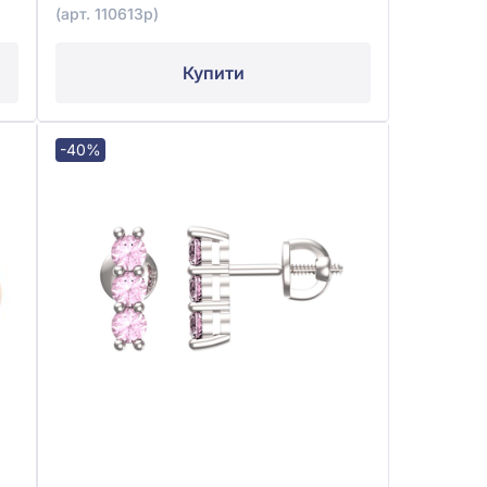
(арт. 110613р)
Купити
-40%