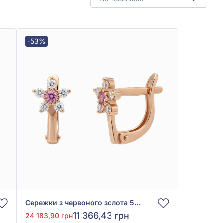
-53%
Сережки з червоного золота 585° з рожевим та білим фіанітом/куб.цирконієм, арт. 110613р
11 366,43 грн
24 183,90 грн