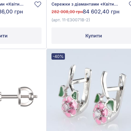
Сережки з діамантами «Квіти» з червоного золота 585° з діамантом 0,07ct, аметистом 4,26ct, рожевим топазом 0,78ct, гранатом родолітом 0,09ct, рожевим опалом 3,81ct, арт. 11-E33354D-1
Сережки з діамантами «Квіти» з червоного золота 585° з діамантом 0,02ct, топазом блакитним 0,26ct, перлиною культ.прісн., аметистом 21,02ct, топазом рожевим 0,09ct, хризолітом 0,3ct та перламутром 1,04ct, арт. 11-Е30071В-2
86,00 грн
84 602,40 грн
282 008,00 грн
(арт. 11-Е30071В-2)
ити
Купити
-40%