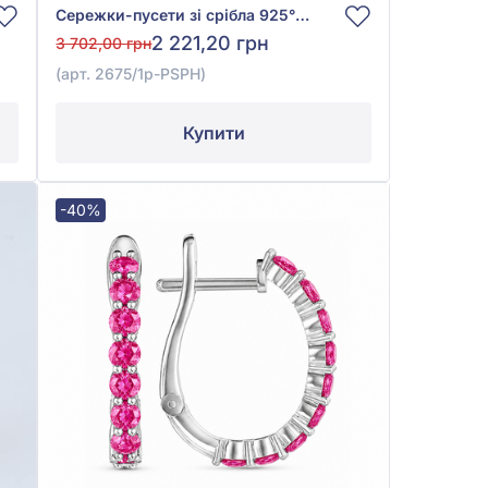
Сережки-пусети зі срібла 925° з Рожевим Сапфіром, арт. 2675/1р-PSPH
2 221,20 грн
3 702,00 грн
(арт. 2675/1р-PSPH)
Купити
-40%