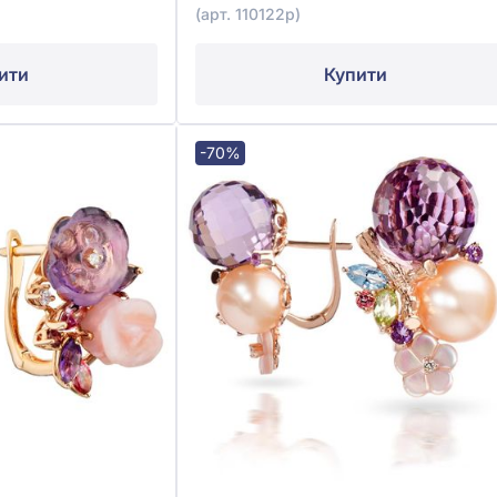
(арт. 110122р)
ити
Купити
-70%