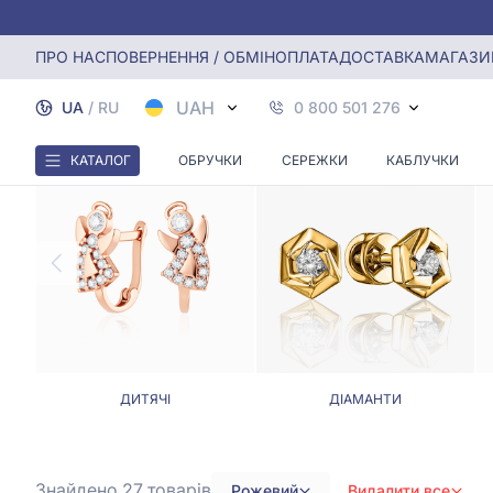
Головна
Сережки
Сережки з рожевим камінням
ПРО НАС
ПОВЕРНЕННЯ / ОБМІН
ОПЛАТА
ДОСТАВКА
МАГАЗИ
С
UAH
UA
/
RU
0 800 501 276
КАТАЛОГ
ОБРУЧКИ
СЕРЕЖКИ
КАБЛУЧКИ
ДИТЯЧІ
ДІАМАНТИ
Знайдено 27
товарів
Рожевий
Видалити все