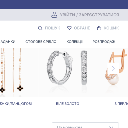
УВІЙТИ / ЗАРЕЄСТРУВАТИСЯ
ЯМ
ПОШУК
ОБРАНЕ
КОШИК
ЛАДАНКИ
СТОЛОВЕ СРІБЛО
КОЛЕКЦІЇ
РОЗПРОДАЖ
ЯЖКИ/ЛАНЦЮГОВІ
БІЛЕ ЗОЛОТО
З ПЕРЛ
По новинкам