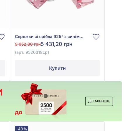
Сережки зі срібла 925° з синім та рожевим склом, арт. 9520318ср
5 431,20 грн
9 052,00 грн
(арт. 9520318ср)
Купити
-40%