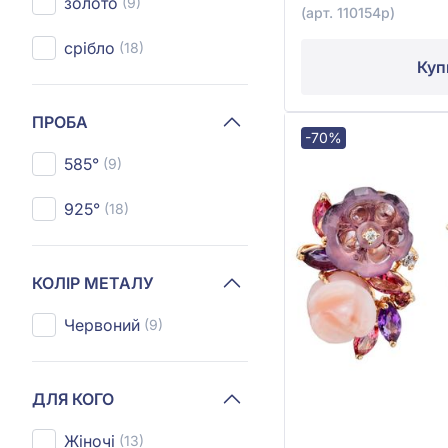
золото
(9)
(арт. 110154р)
срібло
(18)
Куп
ПРОБА
-70%
585°
(9)
925°
(18)
КОЛІР МЕТАЛУ
Червоний
(9)
ДЛЯ КОГО
Жіночі
(13)