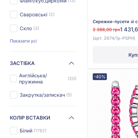
Фіаніт/куб.цирконій
(13)
Сваровські
(2)
Скло
(3)
1 431,
2 386,00 грн
(арт. 2674/1р-PSPH)
Показати усі
Куп
ЗАСТІБКА
Англійська/
-40%
(20)
пружинна
Закрутка/затискач
(5)
КОЛІР ВСТАВКИ
Білий
(1782)