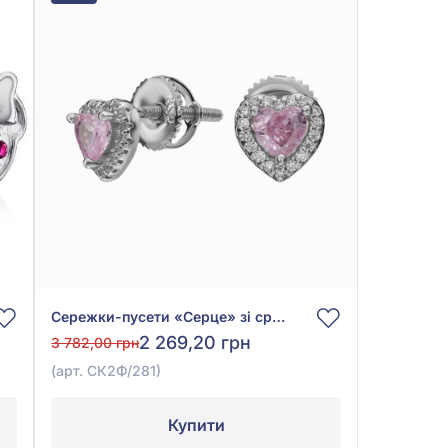
Сережки-пусети «Серце» зі срібла 925° з фіанітом/куб.цирконієм, арт. СК2Ф/281
2 269,20 грн
3 782,00 грн
(арт. СК2Ф/281)
Купити