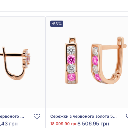
-53%
Сережки «Квіти» з червоного золота 585° з рожевим та білим фіанітом, арт. 110154р
Сережки з червоного золота 585° з рожевим та білим фіанітом/куб.цирконієм, арт. 110122р
6,43 грн
8 506,95 грн
18 099,90 грн