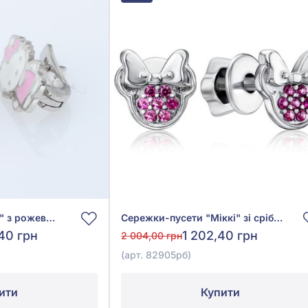
Сережки "Hello Kitty" з рожевою емаллю зі срібла 925°, арт. А131сР
Сережки-пусети "Міккі" зі срібла 925° з рожевим фіанітом/куб.цирконієм, арт. 82905рб
40 грн
1 202,40 грн
2 004,00 грн
(арт. 82905рб)
ити
Купити