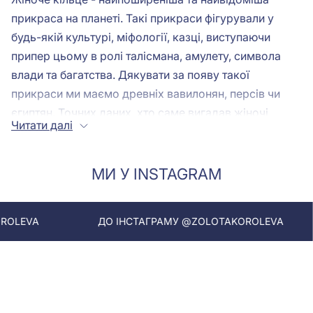
прикраса на планеті. Такі прикраси фігурували у
будь-якій культурі, міфології, казці, виступаючи
припер цьому в ролі талісмана, амулету, символа
влади та багатства. Дякувати за появу такої
прикраси ми маємо древніх вавилонян, персів чи
єгиптян. Точних даних, хто саме вигадав жіночі
Читати далі
каблучки, немає. Історія та культура цих народів
тісно переплітаються між собою, тому творцем
найпопулярнішої у світі прикраси може бути будь-
МИ У INSTAGRAM
який із цих народів.
Сьогодні жоден жіночий гардероб неможливо
ДО ІНСТАГРАМУ @ZOLOTAKOROLEVA
ДО ІНСТА
уявити без такого важливого та красивого
аксесуара на руці, як каблучка жіноча. Сучасна
мода пропонує на вибір любительок краси
неймовірні вишукані золоті та срібні персні жіночі як
на кожен день, так і для важливих урочистих