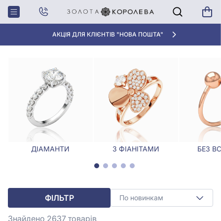
Головна
Каблучки
Жіноча каблучка
ЖІНОЧА КАБЛУЧКА
АКЦІЯ ДЛЯ КЛІЄНТІВ "НОВА ПОШТА"
ДІАМАНТИ
З ФІАНІТАМИ
БЕЗ В
ФІЛЬТР
По новинкам
Знайдено 2637
товарів