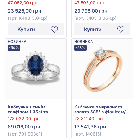
червоного золота 585°,
білого золота 585°, арт.
47 052,00 грн
47 592,00 грн
арт. К403-3.0-бр
К403-3.0б-бр
23 526,00 грн
23 796,00 грн
(арт. К403-3.0-бр)
(арт. К403-3.0б-бр)
Купити
Купити
НОВИНКА
НОВИНКА
-50%
-53%
Каблучка з синім
Каблучка з червоного
сапфіром 1,35ct та
золота 585° з фіанітом/
діамантом 0,16ct з білого
куб.цирконієм, арт.
178 032,00 грн
28 811,40 грн
золота 585°, арт. 701-
140615
89 016,00 грн
13 541,36 грн
903с
(арт. 701-903с^)
(арт. 140615)