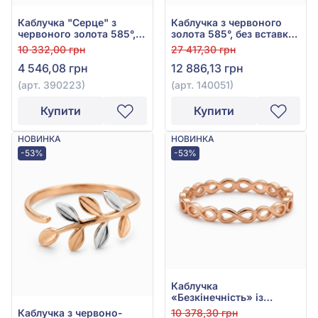
Каблучка "Серце" з
Каблучка з червоного
червоного золота 585°,
золота 585°, без вставки,
арт. 390223
арт. 140051
10 332,00 грн
27 417,30 грн
4 546,08 грн
12 886,13 грн
(арт. 390223)
(арт. 140051)
Купити
Купити
НОВИНКА
НОВИНКА
-53%
-53%
Каблучка
«Безкінечність» із
червоного золота 585°,
10 378,30 грн
Каблучка з червоно-