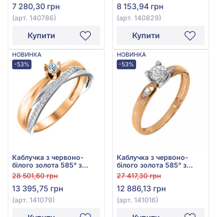
7 280,30 грн
8 153,94 грн
(арт. 140786)
(арт. 140829)
Купити
Купити
НОВИНКА
НОВИНКА
-53%
-53%
Каблучка з червоно-
Каблучка з червоно-
білого золота 585° з
білого золота 585° з
фіанітом/куб.цирконієм,
фіанітом/куб.цирконієм,
28 501,60 грн
27 417,30 грн
арт. 141079
арт. 141016
13 395,75 грн
12 886,13 грн
(арт. 141079)
(арт. 141016)