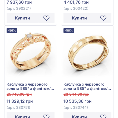
7 937,60 грн
4 401,76 грн
(арт. 390221)
(арт. 300422)
Купити
Купити
-56%
-56%
Каблучка з червоного
Каблучка з червоного
золота 585° з фіанітом/
золота 585° з фіанітом/
куб.цирконієм, арт.
куб.цирконієм, арт.
25 748,00 грн
23 944,00 грн
380751
380744
11 329,12 грн
10 535,36 грн
(арт. 380751)
(арт. 380744)
Купити
Купити