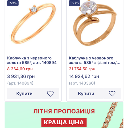
-53%
-53%
Каблучка з червоного
Каблучка з червоного
золота 585°, арт. 140894
золота 585° з фіанітом/
куб.цирконієм, арт.
8 364,60 грн
31 754,50 грн
140360
3 931,36 грн
14 924,62 грн
(арт. 140894)
(арт. 140360)
Купити
Купити