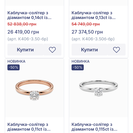
Каблучка-солітер з
Каблучка-солітер з
діамантом 0,14ct із
діамантом 0,13ct із
червоного золота 585°,
білого золота 585°, арт.
52 838,00 грн
54 749,00 грн
арт. К406-3.50-бр
К406-3.50б-бр
26 419,00 грн
27 374,50 грн
(арт. К406-3.50-бр)
(арт. К406-3.50б-бр)
Купити
Купити
НОВИНКА
НОВИНКА
-50%
-50%
Каблучка-солітер з
Каблучка-солітер з
діамантом 0,11ct із
діамантом 0,115ct із