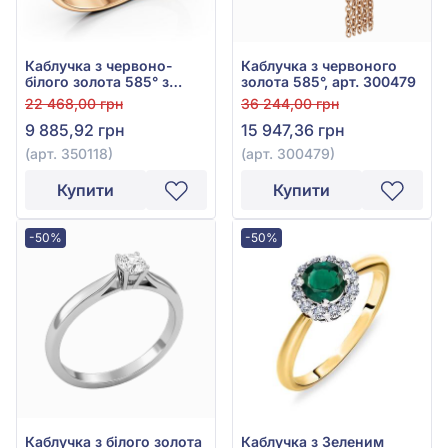
Каблучка з червоно-
Каблучка з червоного
білого золота 585° з
золота 585°, арт. 300479
фіанітом/куб.цирконієм,
22 468,00 грн
36 244,00 грн
арт. 350118
9 885,92 грн
15 947,36 грн
(арт. 350118)
(арт. 300479)
Купити
Купити
-50%
-50%
Каблучка з білого золота
Каблучка з Зеленим