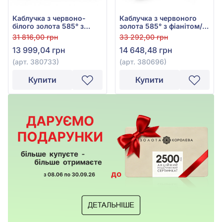
Каблучка з червоно-
Каблучка з червоного
білого золота 585° з
золота 585° з фіанітом/
фіанітом/куб.цирконієм,
куб.цирконієм, арт.
31 816,00 грн
33 292,00 грн
арт. 380733
380696
13 999,04 грн
14 648,48 грн
(арт. 380733)
(арт. 380696)
Купити
Купити