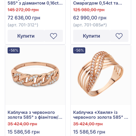
585° з діамантом 0,16ct,
Смарагдом 0,54ct та
арт. 701-312
Діамантом 0,15ct із
145 272,00 грн
125 980,00 грн
жовто-білого золота
72 636,00 грн
62 990,00 грн
585°, арт. 701-085и*
(арт. 701-312^)
(арт. 701-085и*)
Купити
Купити
-56%
-56%
Каблучка з червоного
Каблучка «Хвиля» із
золота 585° з фіанітом/
червоного золота 585° з
куб.цирконієм, арт.
фіанітом/куб.цирконієм,
35 424,00 грн
35 424,00 грн
380749
арт. 380131
15 586,56 грн
15 586,56 грн