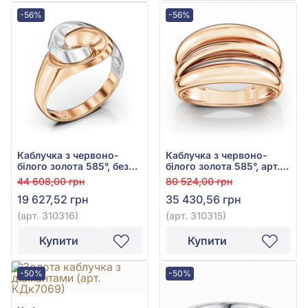
-56%
-56%
Каблучка з червоно-
Каблучка з червоно-
білого золота 585°, без
білого золота 585°, арт.
вставки, арт. 310316
310315
44 608,00 грн
80 524,00 грн
19 627,52 грн
35 430,56 грн
(арт. 310316)
(арт. 310315)
Купити
Купити
-50%
-50%