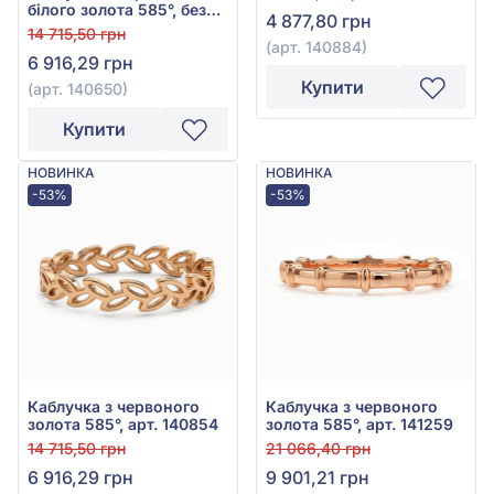
арт. 140884
білого золота 585°, без
4 877,80 грн
вставки, арт. 140650
14 715,50 грн
(арт. 140884)
6 916,29 грн
Купити
(арт. 140650)
Купити
НОВИНКА
НОВИНКА
-53%
-53%
Каблучка з червоного
Каблучка з червоного
золота 585°, арт. 140854
золота 585°, арт. 141259
14 715,50 грн
21 066,40 грн
6 916,29 грн
9 901,21 грн