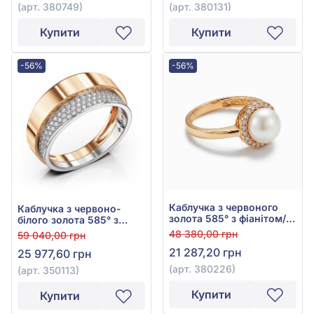
(арт. 380749)
(арт. 380131)
Купити
Купити
-56%
-56%
Каблучка з червоного
Каблучка з червоно-
золота 585° з фіанітом/
білого золота 585° з
куб.цирконієм та
фіанітом/куб.цирконієм,
48 380,00 грн
59 040,00 грн
перлами, арт. 380226
арт. 350113
21 287,20 грн
25 977,60 грн
(арт. 380226)
(арт. 350113)
Купити
Купити