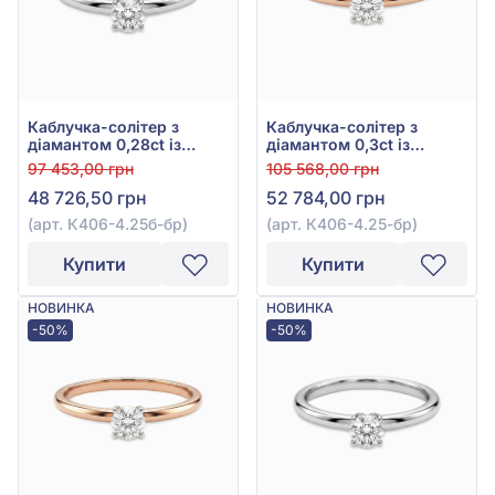
Каблучка-солітер з
Каблучка-солітер з
діамантом 0,28ct із
діамантом 0,3ct із
білого золота 585°, арт.
червоного золота 585°,
97 453,00 грн
105 568,00 грн
К406-4.25б-бр
арт. К406-4.25-бр
48 726,50 грн
52 784,00 грн
(арт. К406-4.25б-бр)
(арт. К406-4.25-бр)
Купити
Купити
НОВИНКА
НОВИНКА
-50%
-50%