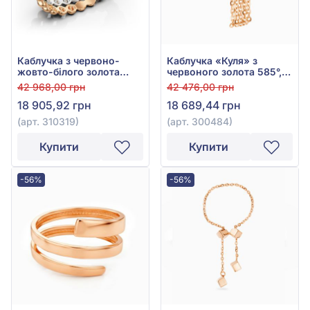
Каблучка з червоно-
Каблучка «Куля» з
жовто-білого золота
червоного золота 585°,
585°, арт. 310319
арт. 300484
42 968,00 грн
42 476,00 грн
18 905,92 грн
18 689,44 грн
(арт. 310319)
(арт. 300484)
Купити
Купити
-56%
-56%