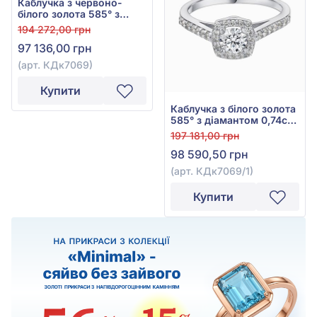
Каблучка з червоно-
білого золота 585° з
діамантом 0,75ct, арт.
194 272,00 грн
КДк7069
97 136,00 грн
(арт. КДк7069)
Купити
Каблучка з білого золота
585° з діамантом 0,74ct,
арт. КДк7069/1
197 181,00 грн
98 590,50 грн
(арт. КДк7069/1)
Купити