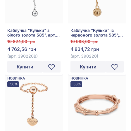
Каблучка "Кульки" з
Каблучка "Кульки" із
білого золота 585°, арт.
червоного золота 585°,
390220В
без вставки, арт. 390220
10 824,00 грн
10 988,00 грн
4 762,56 грн
4 834,72 грн
(арт. 390220В)
(арт. 390220)
Купити
Купити
НОВИНКА
НОВИНКА
-56%
-53%