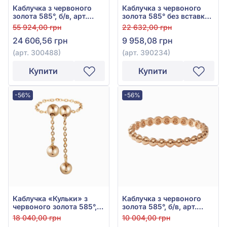
Каблучка з червоного
Каблучка з червоного
золота 585°, б/в, арт.
золота 585° без вставки,
300488
арт. 390234
55 924,00 грн
22 632,00 грн
24 606,56 грн
9 958,08 грн
(арт. 300488)
(арт. 390234)
Купити
Купити
-56%
-56%
Каблучка «Кульки» з
Каблучка з червоного
червоного золота 585°,
золота 585°, б/в, арт.
арт. 390221
300422
18 040,00 грн
10 004,00 грн