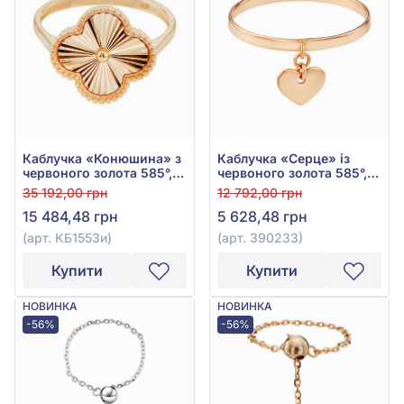
Каблучка «Конюшина» з
Каблучка «Серце» із
червоного золота 585°,
червоного золота 585°,
арт. КБ1553и
арт. 390233
35 192,00 грн
12 792,00 грн
15 484,48 грн
5 628,48 грн
(арт. КБ1553и)
(арт. 390233)
Купити
Купити
НОВИНКА
НОВИНКА
-56%
-56%