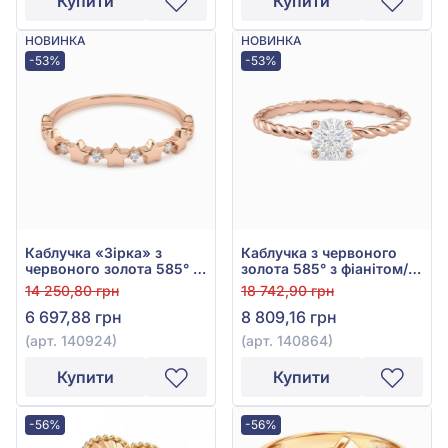
Купити
Купити
НОВИНКА
НОВИНКА
-53%
-53%
Каблучка «Зірка» з
Каблучка з червоного
червоного золота 585° з
золота 585° з фіанітом/
фіанітом/куб.цирконієм,
куб.цирконієм, арт.
14 250,80 грн
18 742,90 грн
арт. 140924
140864
6 697,88 грн
8 809,16 грн
(арт. 140924)
(арт. 140864)
Купити
Купити
-56%
-56%