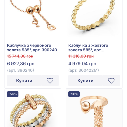
Каблучка з червоного
Каблучка з жовтого
золота 585°, арт. 390240
золота 585°, арт.
300422М
15 744,00 грн
11 316,00 грн
6 927,36 грн
4 979,04 грн
(арт. 390240)
(арт. 300422М)
Купити
Купити
-56%
-56%