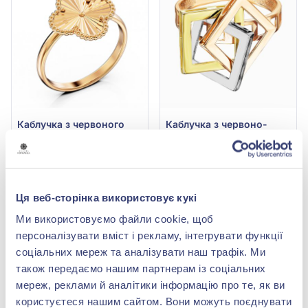
Каблучка з червоного
Каблучка з червоно-
золота 585°, арт. 300471
жовто-білого золота
585°, арт. 120951
31 540,00 грн
57 564,00 грн
13 877,60 грн
25 328,16 грн
(арт. 300471)
(арт. 120951)
Ця веб-сторінка використовує кукі
Купити
Купити
Ми використовуємо файли cookie, щоб
персоналізувати вміст і рекламу, інтегрувати функції
-56%
-56%
соціальних мереж та аналізувати наш трафік. Ми
також передаємо нашим партнерам із соціальних
мереж, реклами й аналітики інформацію про те, як ви
користуєтеся нашим сайтом. Вони можуть поєднувати