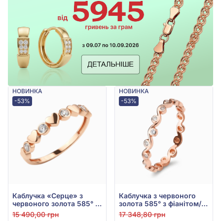
НОВИНКА
НОВИНКА
-53%
-53%
Каблучка «Серце» з
Каблучка з червоного
червоного золота 585° з
золота 585° з фіанітом/
фіанітом, арт. 140786
куб.цирконієм, арт.
15 490,00 грн
17 348,80 грн
140829