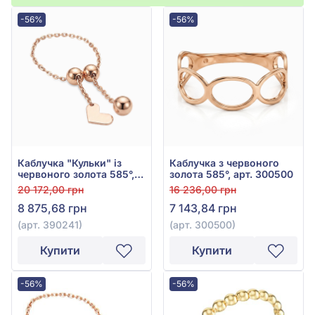
-56%
-56%
Каблучка "Кульки" із
Каблучка з червоного
червоного золота 585°,
золота 585°, арт. 300500
без вставки, арт. 390241
20 172,00 грн
16 236,00 грн
8 875,68 грн
7 143,84 грн
(арт. 390241)
(арт. 300500)
Купити
Купити
-56%
-56%