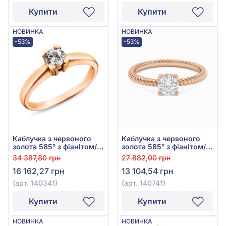
Купити
Купити
НОВИНКА
НОВИНКА
-53%
-53%
Каблучка з червоного
Каблучка з червоного
золота 585° з фіанітом/
золота 585° з фіанітом/
куб.цирконієм, арт.
куб.цирконієм, арт.
34 387,80 грн
27 882,00 грн
140341
140741
16 162,27 грн
13 104,54 грн
(арт. 140341)
(арт. 140741)
Купити
Купити
НОВИНКА
НОВИНКА