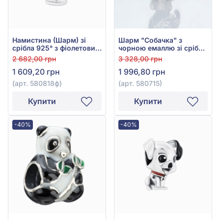
Намистина (Шарм) зі
Шарм "Собачка" з
срібла 925° з фіолетовим
чорною емаллю зі срібла
фіанітом/куб.цирконієм
925°, арт. 580715
2 682,00 грн
3 328,00 грн
та червоною емаллю,
1 609,20 грн
1 996,80 грн
арт. 580818ф
(арт. 580818ф)
(арт. 580715)
Купити
Купити
-40%
-40%