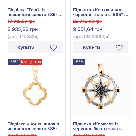
Підвіска "Герб" із
Підвіска «Конюшина» з
червоного золота 585° з
червоного золота 585° із
синьою та жовтою
зеленою емаллю, арт.
19 012,50 грн
22 742,00 грн
емаллю, арт. 440582е
ПБ1206(2)и
8 935,88 грн
9 551,64 грн
(арт. 440582е)
(арт. ПБ1206(2)и)
Купити
Купити
-58%
Краща ціна
-56%
Підвіска «Конюшина» з
Підвіска «Компас» із
червоного золота 585° з
червоно-білого золота
емаллю, арт. ПБ1206(1)и
585° з чорним фіанітом/
23 904,00 грн
425 048,60 грн