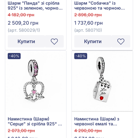
Шарм "Панда" зі срібла
Шарм "Собачка" із
925° із зеленою, чорною
червоною та чорною
емаллю та емаллю, арт.
емаллю зі срібла 925°,
4 182,00 грн
2 896,00 грн
580029/1
арт. 580710
2 509,20 грн
1 737,60 грн
(арт. 580029/1)
(арт. 580710)
Купити
Купити
-40%
-40%
Намистина (Шарм)
Намистина (Шарм) з
"Серце" зі срібла 925° з
червоної емалі та
Рожевим Фіанітом/
фіанітом із срібла 925°,
2 073,00 грн
4 290,00 грн
куб.цирконієм та
арт. П5ФК/7184