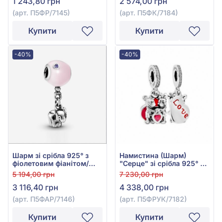
1 243,80 грн
2 574,00 грн
Чорною Емаллю, арт.
П5ФР/7145
(арт. П5ФР/7145)
(арт. П5ФК/7184)
Купити
Купити
-40%
-40%
Шарм зі срібла 925° з
Намистина (Шарм)
фіолетовим фіанітом/
"Серце" зі срібла 925° з
куб.цирконієм та
Рожевим Фіанітом/
5 194,00 грн
7 230,00 грн
бежевою емаллю, арт.
куб.цирконієм та
3 116,40 грн
4 338,00 грн
П5ФАР/7146
Червоною Емаллю, арт.
П5ФРУК/7182
(арт. П5ФАР/7146)
(арт. П5ФРУК/7182)
Купити
Купити