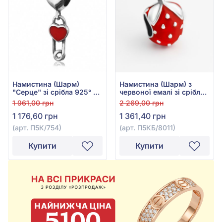
Намистина (Шарм)
Намистина (Шарм) з
"Серце" зі срібла 925° з
червоної емалі зі срібла
червоним та білим
925°, арт. П5КБ/8011
1 961,00 грн
2 269,00 грн
фіанітом/куб.цирконієм,
1 176,60 грн
1 361,40 грн
арт. П5К/754
(арт. П5К/754)
(арт. П5КБ/8011)
Купити
Купити