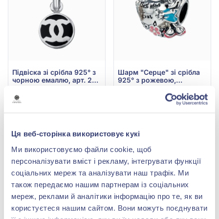
Підвіска зі срібла 925° з
Шарм "Серце" зі срібла
чорною емаллю, арт. 2-
925° з рожевою,
1264.0.2
червоною та бірюзовою
1 384,00 грн
6 827,00 грн
емаллю, арт. ш-24-с1
830,40 грн
4 096,20 грн
(арт. 2-1264.0.2)
(арт. ш-24-с1)
Купити
Купити
Ця веб-сторінка використовує кукі
Ми використовуємо файли cookie, щоб
-40%
-40%
персоналізувати вміст і рекламу, інтегрувати функції
соціальних мереж та аналізувати наш трафік. Ми
також передаємо нашим партнерам із соціальних
мереж, реклами й аналітики інформацію про те, як ви
користуєтеся нашим сайтом. Вони можуть поєднувати