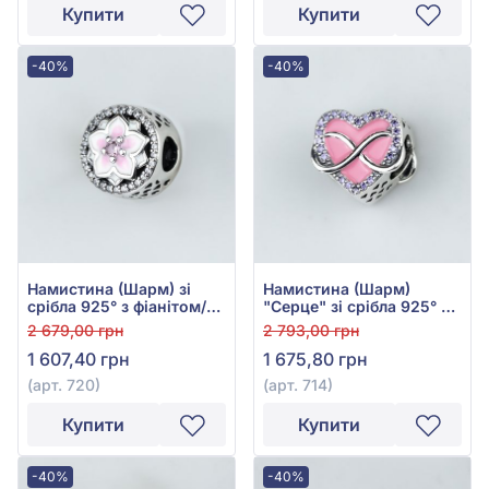
Купити
Купити
-40%
-40%
Намистина (Шарм) зі
Намистина (Шарм)
срібла 925° з фіанітом/
"Серце" зі срібла 925° з
куб.цирконієм, рожевою
Рожевою Емаллю та
2 679,00 грн
2 793,00 грн
емаллю та рожевим
Фіолетовим Фіанітом/
1 607,40 грн
1 675,80 грн
фіанітом/куб.цирконієм,
куб.цирконієм, арт. 714
арт. 720
(арт. 720)
(арт. 714)
Купити
Купити
-40%
-40%