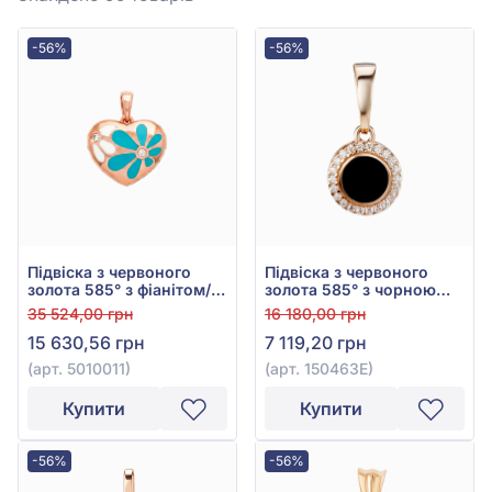
-56%
-56%
Підвіска з червоного
Підвіска з червоного
золота 585° з фіанітом/
золота 585° з чорною
куб.цирконієм, емаллю
емаллю та фіанітом, арт.
35 524,00 грн
16 180,00 грн
бірюзовою та емаллю,
150463Е
15 630,56 грн
7 119,20 грн
арт. 5010011
(арт. 5010011)
(арт. 150463Е)
Купити
Купити
-56%
-56%