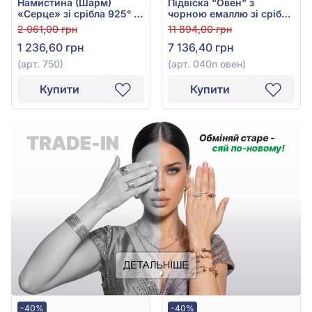
Намистина (Шарм)
Підвіска "Овен" з
«Серце» зі срібла 925° з
чорною емаллю зі срібла
Рожевою, Фіолетовою,
925°/375°, арт. 040п овен
2 061,00 грн
11 894,00 грн
Блакитною, Жовтою та
1 236,60 грн
7 136,40 грн
Бірюзовою Емаллю, арт.
750
(арт. 750)
(арт. 040п овен)
Купити
Купити
-40%
-40%