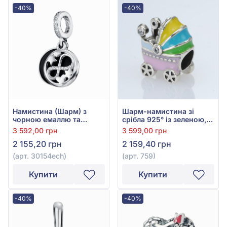
-40%
-40%
Намистина (Шарм) з
Шарм-намистина зі
чорною емаллю та
срібла 925° із зеленою,
фіанітом із срібла 925°,
синьою, рожевою,
3 592,00 грн
3 599,00 грн
арт. 30154ech
фіолетовою та жовтою
2 155,20 грн
2 159,40 грн
емаллю і фіанітом/
куб.цирконієм, арт. 759
(арт. 30154ech)
(арт. 759)
Купити
Купити
-40%
-40%