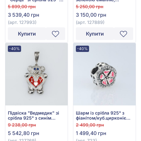
Рожевим Фіанітом/
фіанітом та фіолетовою
5 899,00 грн
5 250,00 грн
куб.цирконієм, Рожевою
емаллю, арт. 127889
3 539,40 грн
3 150,00 грн
та Чорною Емаллю, арт.
127993
(арт. 127993)
(арт. 127889)
Купити
Купити
-40%
-40%
Підвіска "Ведмедик" зі
Шарм із срібла 925° з
срібла 925° з синім
фіанітом/куб.цирконієм
фіанітом/куб.цирконієм,
та червоною емаллю,
9 238,00 грн
2 499,00 грн
фіанітом/куб.цирконієм
арт. 723
5 542,80 грн
1 499,40 грн
та червоною емаллю,
арт. 127769
(арт. 127769)
(арт. 723)