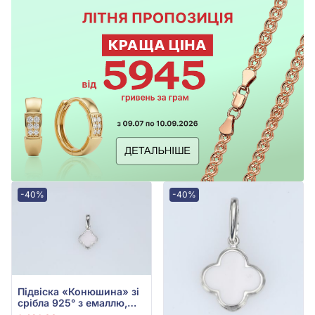
-40%
-40%
Підвіска «Конюшина» зі
срібла 925° з емаллю,
арт. 2-1266.0.2