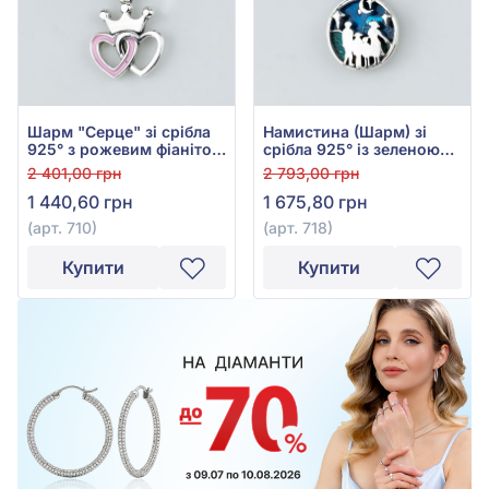
Шарм "Серце" зі срібла
Намистина (Шарм) зі
925° з рожевим фіанітом
срібла 925° із зеленою
та емаллю, арт. 710
емаллю, синьою емаллю
2 401,00 грн
2 793,00 грн
та фіанітом/
1 440,60 грн
1 675,80 грн
куб.цирконієм, арт. 718
(арт. 710)
(арт. 718)
Купити
Купити