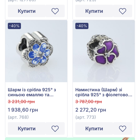
Купити
Купити
-40%
-40%
Шарм із срібла 925° з
Намистина (Шарм) зі
синьою емаллю та
срібла 925° з фіолетовою
фіанітом, арт. 768
емаллю, арт. 773
3 231,00 грн
3 787,00 грн
1 938,60 грн
2 272,20 грн
(арт. 768)
(арт. 773)
Купити
Купити