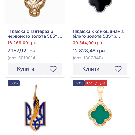
Підвіска «Пантера» з
Підвіска «Конюшина» з
червоного золота 585° із
білого золота 585° з
зеленою та чорною
чорною емаллю, арт.
16 268,00 грн
30 544,00 грн
емаллю, арт. 5010014
130284B
7 157,92 грн
12 828,48 грн
(арт. 5010014)
(арт. 130284B)
Купити
Купити
-53%
-58%
Краща ціна