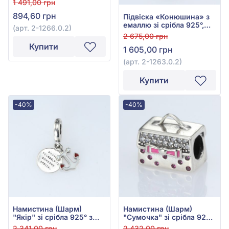
1 491,00 грн
894,60 грн
Підвіска «Конюшина» з
емаллю зі срібла 925°,
(арт. 2-1266.0.2)
арт. 2-1263.0.2
2 675,00 грн
Купити
1 605,00 грн
(арт. 2-1263.0.2)
Купити
-40%
-40%
Намистина (Шарм)
Намистина (Шарм)
"Якір" зі срібла 925° з
"Сумочка" зі срібла 925°
червоною емаллю, арт.
з рожевим фіанітом/
2 341,00 грн
2 432,00 грн