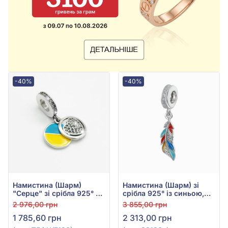
-40%
-40%
Намистина (Шарм)
Намистина (Шарм) зі
"Серце" зі срібла 925° з
срібла 925° із синьою,
червоним фіанітом/
блакитною, червоною та
2 976,00 грн
3 855,00 грн
куб.цирконієм, арт.
жовтою емаллю і
1 785,60 грн
2 313,00 грн
П5ФЦ/7126
фіанітом/куб.цирконієм,
арт. 39130е