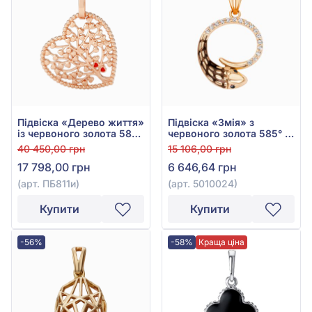
Підвіска «Дерево життя»
Підвіска «Змія» з
із червоного золота 585°
червоного золота 585° з
з червоною емаллю, арт.
чорною емаллю та
40 450,00 грн
15 106,00 грн
ПБ811и
фіанітом/куб.цирконієм,
17 798,00 грн
6 646,64 грн
арт. 5010024
(арт. ПБ811и)
(арт. 5010024)
Купити
Купити
-56%
-58%
Краща ціна