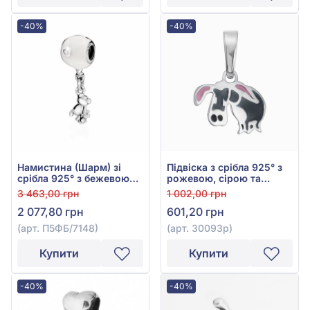
-40%
-40%
Намистина (Шарм) зі
Підвіска з срібла 925° з
срібла 925° з бежевою
рожевою, сірою та
емаллю та фіанітом/
чорною емаллю, арт.
3 463,00 грн
1 002,00 грн
куб.цирконієм, арт.
30093р
2 077,80 грн
601,20 грн
П5ФБ/7148
(арт. П5ФБ/7148)
(арт. 30093р)
Купити
Купити
-40%
-40%