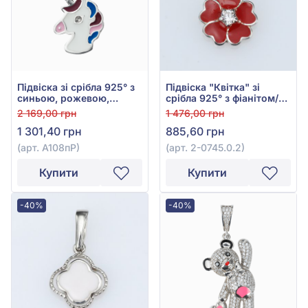
Підвіска зі срібла 925° з
Підвіска "Квітка" зі
синьою, рожевою,
срібла 925° з фіанітом/
фіолетовою, чорною
куб.цирконієм та
2 169,00 грн
1 476,00 грн
емаллю та Сваровські,
емаллю, арт. 2-0745.0.2
1 301,40 грн
885,60 грн
арт. А108пР
(арт. А108пР)
(арт. 2-0745.0.2)
Купити
Купити
-40%
-40%