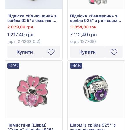
Підвіска «Конюшина» зі
Підвіска «Ведмедик» зі
срібла 925° з емаллю,
срібла 925° з рожевим
арт. 2-1262.0.2
фіанітом/куб.цирконієм,
2 029,00 грн
11 854,00 грн
червоною та чорною
1 217,40 грн
7 112,40 грн
емаллю, арт. 127768
(арт. 2-1262.0.2)
(арт. 127768)
Купити
Купити
-40%
-40%
Намистина (Шарм)
Шарм із срібла 925° із
"Серце" зі срібла 925° з
зеленою емаллю,