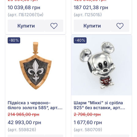
куб.цирконієм та
10 039,68 грн
187 021,38 грн
емаллю, арт. П2501Б
(арт. ПБ1206(1)и)
(арт. П2501Б)
Купити
Купити
-80%
-40%
Підвіска з червоно-
Шарм "Міккі" зі срібла
білого золота 585°, арт.
925° без вставки, арт.
559826
580709
214 965,00 грн
2 796,00 грн
42 993,00 грн
1 677,60 грн
(арт. 559826)
(арт. 580709)