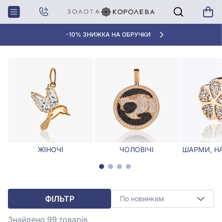
Головна
Кулони, Підвіски
Кулони та підвіски з емаллю
КУЛОНИ ТА ПІДВІСКИ З ЕМАЛЛЮ
-10% ЗНИЖКА НА ОБРУЧКИ
ЖІНОЧІ
ЧОЛОВІЧІ
ШАРМИ, Н
ФІЛЬТР
По новинкам
Знайдено 99
товарів