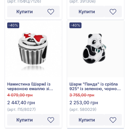
(арт. П5ФЦ/7126)
(арт. 39130е)
Купити
Купити
-40%
-40%
Намистина (Шарм) із
Шарм "Панда" із срібла
червоною емаллю зі
925° із зеленою, чорною
срібла 925°, арт. П5/8027
емаллю та білою емаллю,
4 079,00 грн
3 755,00 грн
арт. 580029
2 447,40 грн
2 253,00 грн
(арт. П5/8027)
(арт. 580029)
Купити
Купити