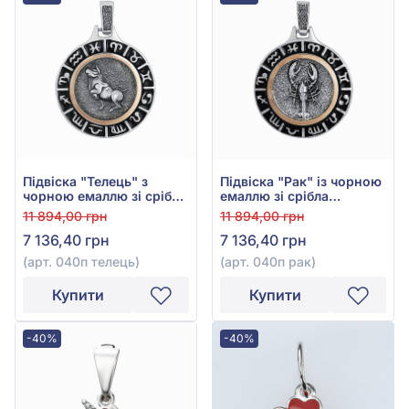
Підвіска "Телець" з
Підвіска "Рак" із чорною
чорною емаллю зі срібла
емаллю зі срібла
925°/375°, арт. 040п
925°/375°, арт. 040п рак
11 894,00 грн
11 894,00 грн
телець
7 136,40 грн
7 136,40 грн
(арт. 040п телець)
(арт. 040п рак)
Купити
Купити
-40%
-40%