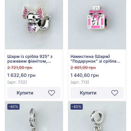
Шарм із срібла 925° з
Намистина (Шарм)
рожевим фіанітом,
"Подарунок" зі срібла
рожевою та чорною
925° з рожевим
2 721,00 грн
2 401,00 грн
емаллю, арт. 732
фіанітом/куб.цирконієм
1 632,60 грн
1 440,60 грн
та емаллю, арт. 713
(арт. 732)
(арт. 713)
Купити
Купити
-40%
-40%