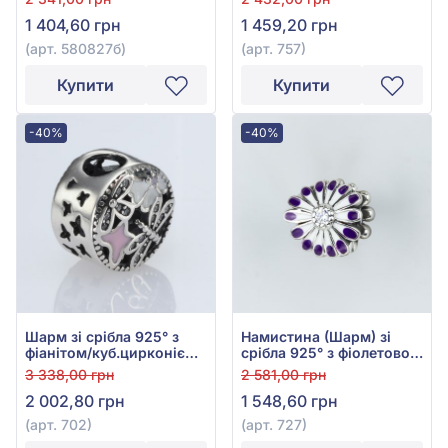
580827б
куб.цирконієм та
1 404,60 грн
1 459,20 грн
емаллю, арт. 757
(арт. 580827б)
(арт. 757)
Купити
Купити
-40%
-40%
Шарм зі срібла 925° з
Намистина (Шарм) зі
фіанітом/куб.цирконієм
срібла 925° з фіолетовою
та рожевою емаллю, арт.
емаллю та фіолетовим
3 338,00 грн
2 581,00 грн
702
фіанітом/куб.цирконієм,
2 002,80 грн
1 548,60 грн
арт. 727
(арт. 702)
(арт. 727)