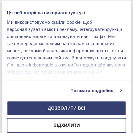
Ця веб-сторінка використовує кукі
Ми використовуємо файли cookie, щоб
Одеса, ТРЦ Сіті Центр
персоналізувати вміст і рекламу, інтегрувати функції
пр. Небесної Сотні 2
соціальних мереж та аналізувати наш трафік. Ми
також передаємо нашим партнерам із соціальних
+38 (063)684-65-72
мереж, реклами й аналітики інформацію про те, як ви
з 10.00 до 21.00
користуєтеся нашим сайтом. Вони можуть поєднувати
її з іншою інформацією, яку ви їм надали або яку вони
shop@zolotakoroleva.ua
зібрали під час вашого користування їхніми
службами.
ДЕТАЛЬНІШЕ
Показати подробиці
ДОЗВОЛИТИ ВСІ
Харків, ТРЦ Дафі
вул. Нескорених, 9
ВІДХИЛИТИ
+380 (93) 814 70 92 острів