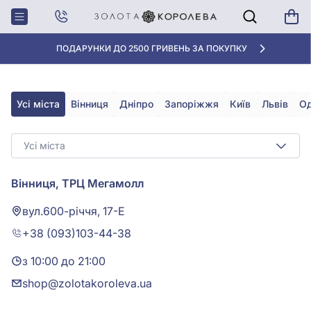
Головна
Магазини
ДІАМАНТИ -70%
МАГАЗИНИ
Усі міста
Вінниця
Дніпро
Запоріжжя
Київ
Львів
О
Усі міста
Вінниця, ТРЦ Мегамолл
вул.600-річчя, 17-Е
+38 (093)103-44-38
з 10:00 до 21:00
shop@zolotakoroleva.ua