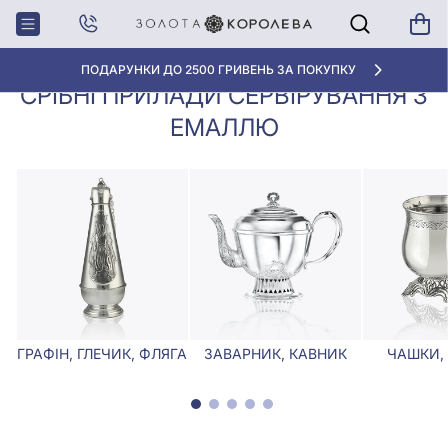
Столове
Срібні прилади сервірування з
Головна
срібло
емаллю
ПОДАРУНКИ ДО 2500 ГРИВЕНЬ ЗА ПОКУПКУ
СРІБНІ ПРИЛАДИ СЕРВІРУВАННЯ З
ЕМАЛЛЮ
ГРАФІН, ГЛЕЧИК, ФЛЯГА
ЗАВАРНИК, КАВНИК
ЧАШКИ,