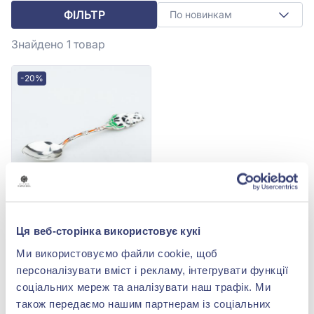
ФІЛЬТР
По новинкам
Знайдено 1
товар
-20%
Ложка срібна "Ведмежа"
Ця веб-сторінка використовує кукі
925° з емаллю, арт.
Ложка 5 Мишка эм
15 325,00 грн
Ми використовуємо файли cookie, щоб
12 260,00 грн
персоналізувати вміст і рекламу, інтегрувати функції
(арт. Ложка 5 Мишка эм)
соціальних мереж та аналізувати наш трафік. Ми
також передаємо нашим партнерам із соціальних
Купити