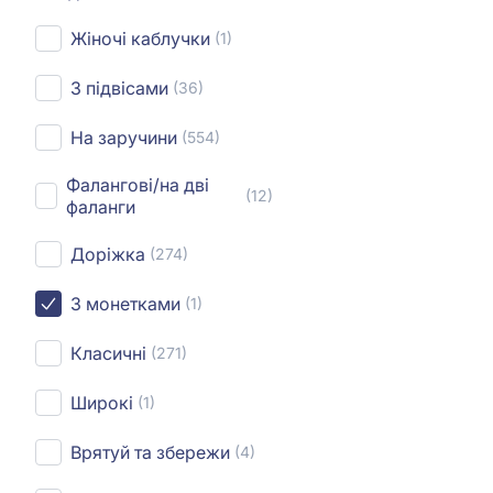
Жіночі каблучки
(1)
З підвісами
(36)
На заручини
(554)
Фалангові/на дві
(12)
фаланги
Доріжка
(274)
З монетками
(1)
Класичні
(271)
Широкі
(1)
Врятуй та збережи
(4)