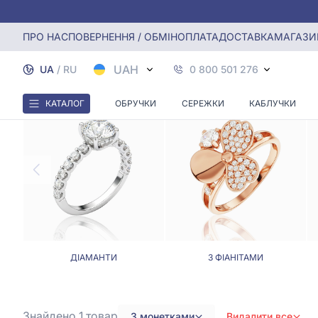
Головна
Каблучки
Каблучки монети
ПРО НАС
ПОВЕРНЕННЯ / ОБМІН
ОПЛАТА
ДОСТАВКА
МАГАЗИ
UAH
UA
/
RU
0 800 501 276
КАТАЛОГ
ОБРУЧКИ
СЕРЕЖКИ
КАБЛУЧКИ
ДІАМАНТИ
З ФІАНІТАМИ
Знайдено 1
товар
З монетками
Видалити все