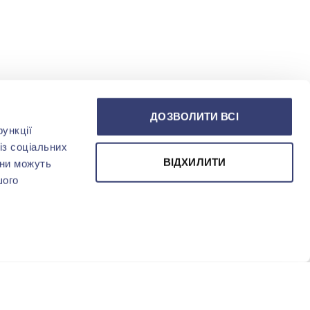
ДОЗВОЛИТИ ВСІ
ункції
із соціальних
ВІДХИЛИТИ
они можуть
шого