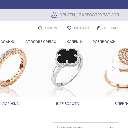
УВІЙТИ / ЗАРЕЄСТРУВАТИСЯ
ПОШУК
ОБРАНЕ
КОШИК
ЛАДАНКИ
СТОЛОВЕ СРІБЛО
КОЛЕКЦІЇ
РОЗПРОДАЖ
ДОРІЖКА
БІЛЕ ЗОЛОТО
З ПЕРЛ
По новинкам