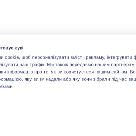
товує кукі
cookie, щоб персоналізувати вміст і рекламу, інтегрувати ф
лізувати наш трафік. Ми також передаємо нашим партнерам 
ики інформацію про те, як ви користуєтеся нашим сайтом. В
формацією, яку ви їм надали або яку вони зібрали під час ва
жбами.