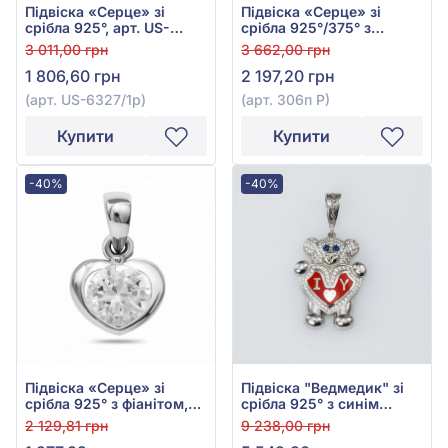
Підвіска «Серце» зі
Підвіска «Серце» зі
срібла 925°, арт. US-
срібла 925°/375° з
6327/1р
фіанітом/куб.цирконієм,
3 011,00 грн
3 662,00 грн
арт. 306п Р
1 806,60 грн
2 197,20 грн
(арт. US-6327/1р)
(арт. 306п Р)
Купити
Купити
-40%
-40%
Підвіска «Серце» зі
Підвіска "Ведмедик" зі
срібла 925° з фіанітом,
срібла 925° з синім
арт. 39044р
фіанітом/куб.цирконієм,
2 129,81 грн
9 238,00 грн
фіанітом/куб.цирконієм