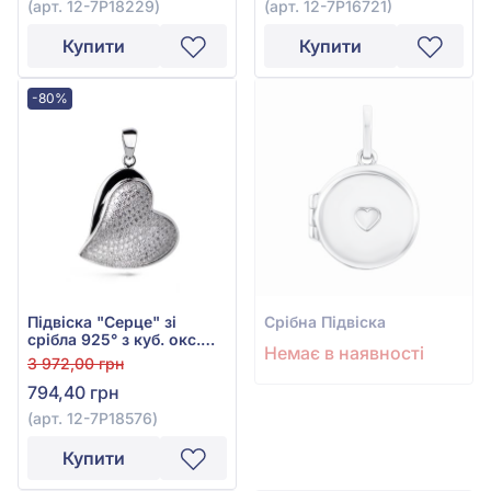
(арт. 12-7P18229)
(арт. 12-7Р16721)
Купити
Купити
-80%
Підвіска "Серце" зі
Срiбна Підвіска
срібла 925° з куб. окс.
Немає в наявності
цирконію, арт. 12-
3 972,00 грн
7P18576
794,40 грн
(арт. 12-7P18576)
Купити