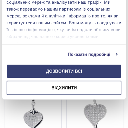
соціальних мереж та аналізувати наш трафік. Ми
також передаємо нашим партнерам із соціальних
мереж, реклами й аналітики інформацію про те, як ви
користуєтеся нашим сайтом. Вони можуть поєднувати
її з іншою інформацією, яку ви їм надали або яку вони
зібрали під час вашого користування їхніми
Підвіска "Серце" зі
Підвіска «Серце» зі
срібла 925° з куб. окс.
срібла 925° з куб. окс.
службами.
цирконію, арт. 12-
цирконію, арт. 12-
4 230,00 грн
4 350,00 грн
7P16271
7P13119
Показати подробиці
846,00 грн
870,00 грн
(арт. 12-7P16271)
(арт. 12-7P13119)
ДОЗВОЛИТИ ВСІ
Купити
Купити
ВІДХИЛИТИ
-80%
-80%