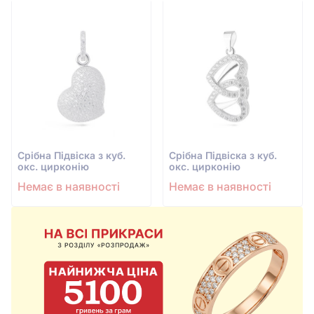
Срiбна Підвіска з куб.
Срiбна Підвіска з куб.
окс. цирконію
окс. цирконію
Немає в наявності
Немає в наявності