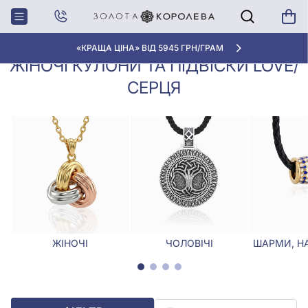
Кулони,
Жіночі кулони та підвіски Love/
Головна
Підвіски
Серця
«КРАЩА ЦІНА» ВІД 5945 ГРН/ГРАМ
ЖІНОЧІ КУЛОНИ ТА ПІДВІСКИ LOVE/
СЕРЦЯ
ЖІНОЧІ
ЧОЛОВІЧІ
ШАРМИ, Н