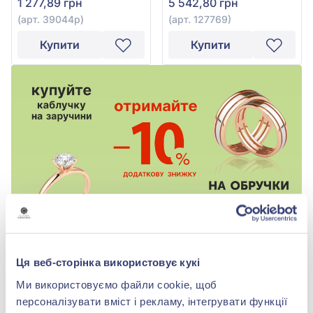
1 277,89 грн
5 542,80 грн
та червоною емаллю,
арт. 127769
(арт. 39044р)
(арт. 127769)
Купити
Купити
Ця веб-сторінка використовує кукі
-80%
-80%
Ми використовуємо файли cookie, щоб
персоналізувати вміст і рекламу, інтегрувати функції