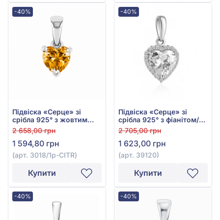
-40%
-40%
Підвіска «Серце» зі
Підвіска «Серце» зі
срібла 925° з жовтим
срібла 925° з фіанітом/
Цитрином, арт. 3018/1p-
куб.цирконієм, арт.
2 658,00 грн
2 705,00 грн
CITR
39120
1 594,80 грн
1 623,00 грн
(арт. 3018/1p-CITR)
(арт. 39120)
Купити
Купити
-40%
-40%