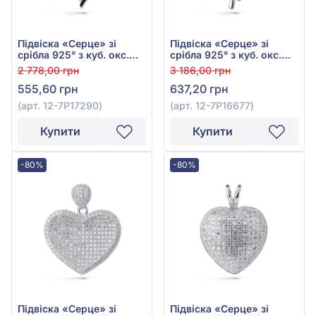
Підвіска «Серце» зі
Підвіска «Серце» зі
срібла 925° з куб. окс.
срібла 925° з куб. окс.
цирконію, арт. 12-
цирконію, арт. 12-
2 778,00 грн
3 186,00 грн
7P17290
7P16677
555,60 грн
637,20 грн
(арт. 12-7P17290)
(арт. 12-7P16677)
Купити
Купити
-80%
-80%
Підвіска «Серце» зі
Підвіска «Серце» зі