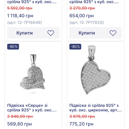
срібла 925° з куб. окс.
срібла 925° з куб. окс.
цирконію, арт. 12-
цирконію, арт. 12-
5 592,00 грн
3 270,00 грн
7P16648
7P17826
1 118,40 грн
654,00 грн
(арт. 12-7P16648)
(арт. 12-7P17826)
Купити
Купити
-80%
-80%
Підвіска «Серце» зі
Підвіска зі срібла 925° з
срібла 925° з куб. окс.
куб. окс. цирконію, арт.
цирконію, арт. 12-
12-7Р16721
2 848,00 грн
3 876,00 грн
7P18229
569,60 грн
775,20 грн