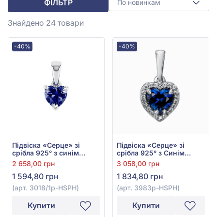
ФІЛЬТР
По новинкам
Знайдено 24
товари
-40%
-40%
Підвіска «Серце» зі
Підвіска «Серце» зі
срібла 925° з синім
срібла 925° з Синім
сапфіром, арт. 3018/1p-
Сапфіром та Фіанітом,
2 658,00 грн
3 058,00 грн
HSPH
арт. 3983p-HSPH
1 594,80 грн
1 834,80 грн
(арт. 3018/1p-HSPH)
(арт. 3983p-HSPH)
Купити
Купити