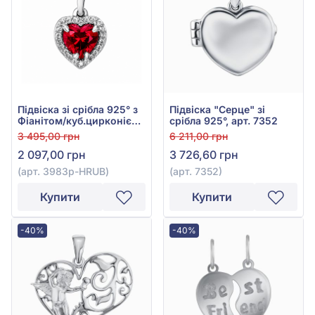
Підвіска зі срібла 925° з
Підвіска "Серце" зі
Фіанітом/куб.цирконієм
срібла 925°, арт. 7352
та Червоним Рубіном,
3 495,00 грн
6 211,00 грн
арт. 3983p-HRUB
2 097,00 грн
3 726,60 грн
(арт. 3983p-HRUB)
(арт. 7352)
Купити
Купити
-40%
-40%