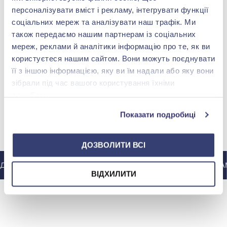
персоналізувати вміст і рекламу, інтегрувати функції
Хрестик з діамантом
соціальних мереж та аналізувати наш трафік. Ми
0,46ct із червоно-білого
золота 585°, арт. 6-
також передаємо нашим партнерам із соціальних
148 126,00 грн
32065
мереж, реклами й аналітики інформацію про те, як ви
74 063,00 грн
користуєтеся нашим сайтом. Вони можуть поєднувати
(арт. 6-32065)
її з іншою інформацією, яку ви їм надали або яку вони
Купити
зібрали під час вашого користування їхніми
службами.
Показати подробиці
МИ У INSTAGRAM
ДОЗВОЛИТИ ВСІ
О ІНСТАГРАМУ @ZOLOTAKOROLEVA
ДО ІНСТАГРАМ
ВІДХИЛИТИ