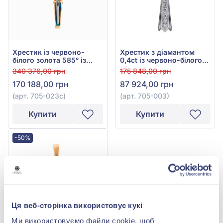
Хрестик із червоно-
Хрестик з діамантом
білого золота 585° із
0,4ct із червоно-білого
зеленою емаллю, синім
золота 585°, арт. 705-003
340 376,00 грн
175 848,00 грн
сапфіром 0,12ct та
170 188,00 грн
87 924,00 грн
діамантами 0,08ct, арт.
705-023с
(арт. 705-023с)
(арт. 705-003)
Купити
Купити
-50%
Ця веб-сторінка використовує кукі
Ми використовуємо файли cookie, щоб