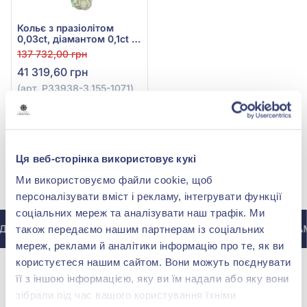
Кольє з празіолітом
0,03ct, діамантом 0,1ct та
кварцом 8,65ct із білого
137 732,00 грн
золота 585°, арт.
41 319,60 грн
P33938-3.155-1071
(арт. P33938-3.155-1071)
Купити
Ця веб-сторінка використовує кукі
МИ У INSTAGRAM
Ми використовуємо файли cookie, щоб
персоналізувати вміст і рекламу, інтегрувати функції
соціальних мереж та аналізувати наш трафік. Ми
О ІНСТАГРАМУ @ZOLOTAKOROLEVA
ДО ІНСТАГРАМ
також передаємо нашим партнерам із соціальних
мереж, реклами й аналітики інформацію про те, як ви
користуєтеся нашим сайтом. Вони можуть поєднувати
її з іншою інформацією, яку ви їм надали або яку вони
зібрали під час вашого користування їхніми