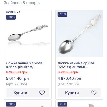
Знайдено 5
товарів
НОВИНКА
-20%
-20%
Ложка чайна з срібла
Ложка чайна з срібла
925° з фіанітом/
925° з фіанітом/
куб.цирконієм, арт.
куб.цирконієм, арт.
6 268,00 грн
6 213,00 грн
77015б
77016б
5 014,40 грн
4 970,40 грн
(арт. 77015б)
(арт. 77016б)
Купити
Купити
-20%
-20%