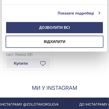
службами.
Показати подробиці
ДОЗВОЛИТИ ВСІ
Ложка чайна "Весільна"
зі срібла 925° з фіанітом/
куб.цирконієм, арт.
ВІДХИЛИТИ
14 107,00 грн
Ложка 26
11 285,60 грн
(арт. Ложка 26)
Купити
МИ У INSTAGRAM
СТАГРАМУ @ZOLOTAKOROLEVA
ДО ІНСТАГРАМУ @