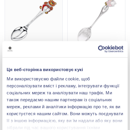
Чайна ложка «Віні Пух»
Ложка чайна "Янгол" зі
зі срібла 925° з рожевим
срібла 925° з фіанітом та
фіанітом/куб.цирконієм,
рожевою, жовтою й
16 782,00 грн
16 519,00 грн
Ця веб-сторінка використовує кукі
жовтою, чорною
помаранчевою емаллю,
13 425,60 грн
13 215,20 грн
емаллю, арт. Ложка 36
арт. Ложка 24 Ангелок
Ми використовуємо файли cookie, щоб
Вінни пух ем
эм
(арт. Ложка 36 Вінни пух
(арт. Ложка 24 Ангелок
персоналізувати вміст і рекламу, інтегрувати функції
ем)
эм)
соціальних мереж та аналізувати наш трафік. Ми
Купити
Купити
також передаємо нашим партнерам із соціальних
мереж, реклами й аналітики інформацію про те, як ви
-20%
користуєтеся нашим сайтом. Вони можуть поєднувати
її з іншою інформацією, яку ви їм надали або яку вони
зібрали під час вашого користування їхніми