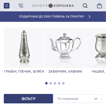
Головна
Столове срібло
Срібні чайні ложки з фіанітом
СРІБНІ ЧАЙНІ ЛОЖКИ З ФІАНІТОМ
ПОДАРУНКИ ДО 2500 ГРИВЕНЬ ЗА ПОКУПКУ
ГРАФІН, ГЛЕЧИК, ФЛЯГА
ЗАВАРНИК, КАВНИК
ЧАШКИ,
ФІЛЬТР
По новинкам