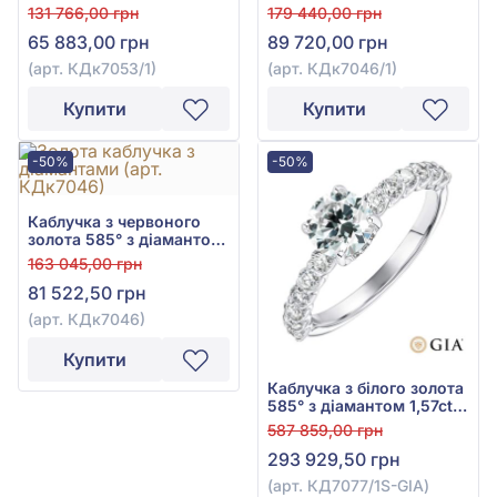
арт. КДк7053/1
арт. КДк7046/1
131 766,00 грн
179 440,00 грн
65 883,00 грн
89 720,00 грн
(арт. КДк7053/1)
(арт. КДк7046/1)
Купити
Купити
-50%
-50%
Каблучка з червоного
золота 585° з діамантом
0,5ct, арт. КДк7046
163 045,00 грн
81 522,50 грн
(арт. КДк7046)
Купити
Каблучка з білого золота
585° з діамантом 1,57ct,
арт. КД7077/1S-GIA
587 859,00 грн
293 929,50 грн
(арт. КД7077/1S-GIA)