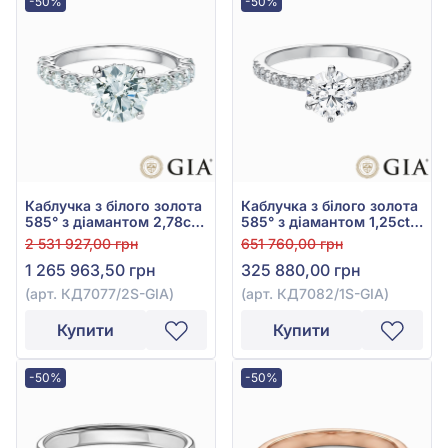
-50%
-50%
Каблучка з білого золота
Каблучка з білого золота
585° з діамантом 2,78ct,
585° з діамантом 1,25ct,
арт. КД7077/2S-GIA
арт. КД7082/1S-GIA
2 531 927,00 грн
651 760,00 грн
1 265 963,50 грн
325 880,00 грн
(арт. КД7077/2S-GIA)
(арт. КД7082/1S-GIA)
Купити
Купити
-50%
-50%