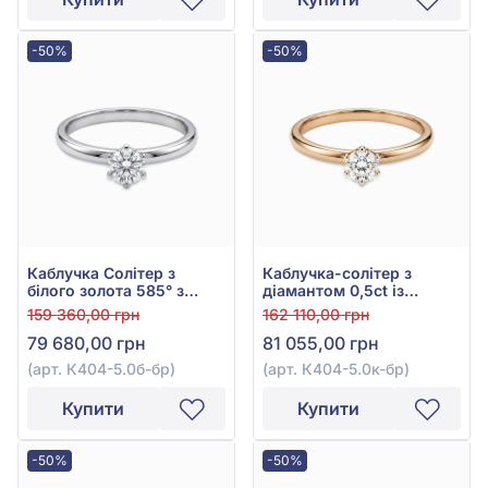
-50%
-50%
Каблучка Солітер з
Каблучка-солітер з
білого золота 585° з
діамантом 0,5ct із
діамантом 0,51ct, арт.
червоного золота 585°,
159 360,00 грн
162 110,00 грн
К404-5.0б-бр
арт. К404-5.0к-бр
79 680,00 грн
81 055,00 грн
(арт. К404-5.0б-бр)
(арт. К404-5.0к-бр)
Купити
Купити
-50%
-50%