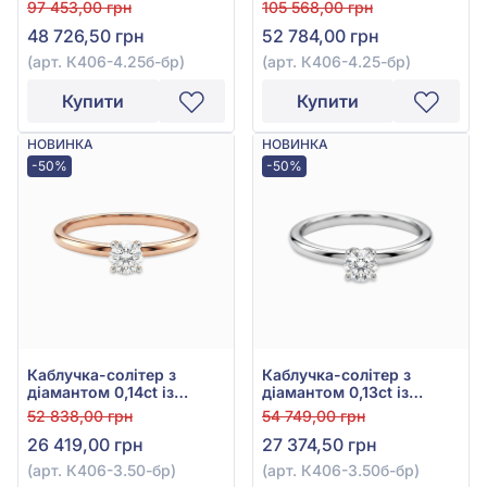
білого золота 585°, арт.
червоного золота 585°,
97 453,00 грн
105 568,00 грн
К406-4.25б-бр
арт. К406-4.25-бр
48 726,50 грн
52 784,00 грн
(арт. К406-4.25б-бр)
(арт. К406-4.25-бр)
Купити
Купити
НОВИНКА
НОВИНКА
-50%
-50%
Каблучка-солітер з
Каблучка-солітер з
діамантом 0,14ct із
діамантом 0,13ct із
червоного золота 585°,
білого золота 585°, арт.
52 838,00 грн
54 749,00 грн
арт. К406-3.50-бр
К406-3.50б-бр
26 419,00 грн
27 374,50 грн
(арт. К406-3.50-бр)
(арт. К406-3.50б-бр)