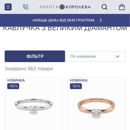
Каблучки з
Каблучка з великим
Головна
діамантами
діамантом
АКЦІЯ ДЛЯ КЛІЄНТІВ "НОВА ПОШТА"
КАБЛУЧКА З ВЕЛИКИМ ДІАМАНТОМ
ФІЛЬТР
По новинкам
Знайдено 563
товари
НОВИНКА
НОВИНКА
-50%
-50%