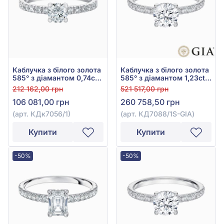
Каблучка з білого золота
Каблучка з білого золота
585° з діамантом 0,74ct,
585° з діамантом 1,23ct,
арт. КДк7056/1
арт. КД7088/1S-GIA
212 162,00 грн
521 517,00 грн
106 081,00 грн
260 758,50 грн
(арт. КДк7056/1)
(арт. КД7088/1S-GIA)
Купити
Купити
-50%
-50%