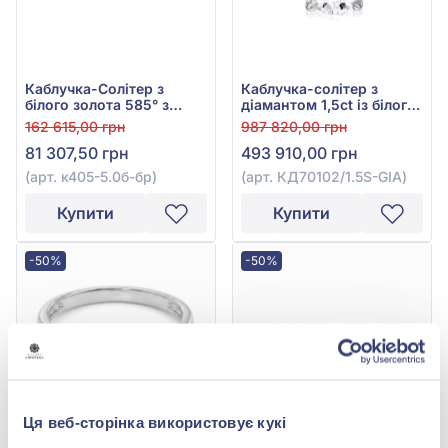
Каблучка-Солітер з
Каблучка-солітер з
білого золота 585° з
діамантом 1,5ct із білого
діамантом 0,5ct, арт.
золота 585°, арт.
162 615,00 грн
987 820,00 грн
к405-5.0б-бр
КД70102/1.5S-GIA
81 307,50 грн
493 910,00 грн
(арт. к405-5.0б-бр)
(арт. КД70102/1.5S-GIA)
Купити
Купити
-50%
-50%
Ця веб-сторінка використовує кукі