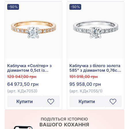
-50%
-50%
Каблучка «Солітер» з
Каблучка з білого золота
діамантом 0,5ct із
585° з діамантом 0,76ct,
червоного золота 585°,
арт. КДк7055/1
129 947,00 грн
191 916,00 грн
арт. КДк7053
64 973,50 грн
95 958,00 грн
(арт. КДк7053)
(арт. КДк7055/1)
Купити
Купити