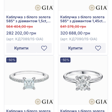
Каблучка з білого золота
Каблучка з білого золота
585° з діамантом 1,5ct,
585° з діамантом 1,45ct,
арт. КД7089/1S-GIA
арт. КД7090/1S-GIA
564 404,00 грн
641 376,00 грн
282 202,00 грн
320 688,00 грн
(арт. КД7089/1S-GIA)
(арт. КД7090/1S-GIA)
Купити
Купити
-50%
-50%
Каблучка з білого золота
Каблучка з білого золота