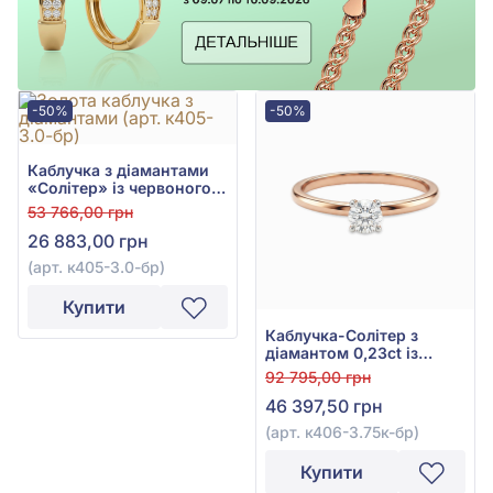
-50%
-50%
Каблучка з діамантами
«Солітер» із червоного
золота 585° з діамантом
53 766,00 грн
0,12ct, арт. к405-3.0к-бр
26 883,00 грн
(арт. к405-3.0-бр)
Купити
Каблучка-Солітер з
діамантом 0,23ct із
червоного золота 585°,
92 795,00 грн
арт. к406-3.75к-бр
46 397,50 грн
(арт. к406-3.75к-бр)
Купити