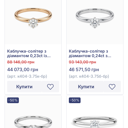
Каблучка-солітер з
Каблучка-солітер з
діамантом 0,23ct із
діамантом 0,24ct з
червоного золота 585°,
білого золота 585°, арт.
88 146,00 грн
93 143,00 грн
арт. к404-3.75к-бр
к404-3.75б-бр
44 073,00 грн
46 571,50 грн
(арт. к404-3.75к-бр)
(арт. к404-3.75б-бр)
Купити
Купити
-50%
-50%