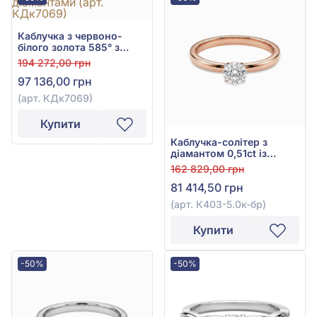
Каблучка з червоно-
білого золота 585° з
діамантом 0,75ct, арт.
194 272,00 грн
КДк7069
97 136,00 грн
(арт. КДк7069)
Купити
Каблучка-солітер з
діамантом 0,51ct із
червоного золота 585°,
162 829,00 грн
арт. К403-5.0к-бр
81 414,50 грн
(арт. К403-5.0к-бр)
Купити
-50%
-50%