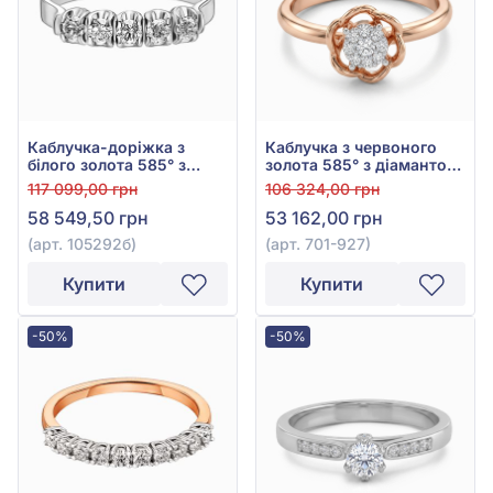
Каблучка-доріжка з
Каблучка з червоного
білого золота 585° з
золота 585° з діамантом
діамантами 0,4ct, арт.
0,14ct, арт. 701-927
117 099,00 грн
106 324,00 грн
105292б
58 549,50 грн
53 162,00 грн
(арт. 105292б)
(арт. 701-927)
Купити
Купити
-50%
-50%