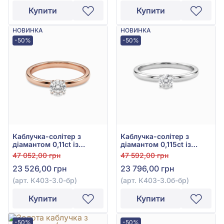
Купити
Купити
НОВИНКА
НОВИНКА
-50%
-50%
Каблучка-солітер з
Каблучка-солітер з
діамантом 0,11ct із
діамантом 0,115ct із
червоного золота 585°,
білого золота 585°, арт.
47 052,00 грн
47 592,00 грн
арт. К403-3.0-бр
К403-3.0б-бр
23 526,00 грн
23 796,00 грн
(арт. К403-3.0-бр)
(арт. К403-3.0б-бр)
Купити
Купити
-50%
-50%