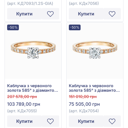
(арт. КД7093/1.2S-GIA)
(арт. КДк7056)
Купити
Купити
-50%
-50%
Каблучка з червоного
Каблучка з червоного
золота 585° з діамантом
золота 585° з діамантом
0,77ct, арт. КДк7055
0,55ct, арт. КДк7054
207 578,00 грн
151 010,00 грн
103 789,00 грн
75 505,00 грн
(арт. КДк7055)
(арт. КДк7054)
Купити
Купити