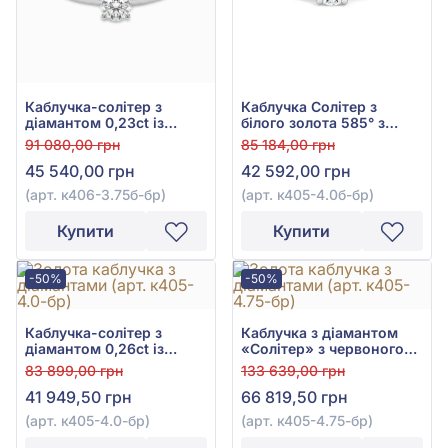
Каблучка-солітер з
Каблучка Солітер з
діамантом 0,23ct із
білого золота 585° з
білого золота 585°, арт.
діамантом 0,24ct, арт.
91 080,00 грн
85 184,00 грн
к406-3.75б-бр
к405-4.0б-бр
45 540,00 грн
42 592,00 грн
(арт. к406-3.75б-бр)
(арт. к405-4.0б-бр)
Купити
Купити
-50%
-50%
Каблучка-солітер з
Каблучка з діамантом
діамантом 0,26ct із
«Солітер» з червоного
червоного золота 585°,
золота 585° з діамантом
83 899,00 грн
133 639,00 грн
арт. к405-4.0к-бр
0,4ct, арт. к405-4.75к-бр
41 949,50 грн
66 819,50 грн
(арт. к405-4.0-бр)
(арт. к405-4.75-бр)