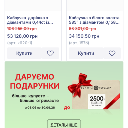
Каблучка-доріжка з
Каблучка з білого золота
діамантами 0,44ct із
585° з діамантом 0,158ct,
червоного золота 585°,
арт. 157б
106 256,00 грн
68 301,00 грн
арт. к620-1
53 128,00 грн
34 150,50 грн
(арт. к620-1)
(арт. 157б)
Купити
Купити