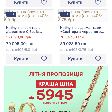
Купити
Купити
-50%
-50%
Каблучка-солітер з
Каблучка з діамантами
діамантом 0,5ct із
«Солітер» з червоного
червоного золота 585°,
золота 585° з діамантом
158 190,00 грн
78 047,00 грн
арт. к405-5.0к-бр
0,21ct, арт. к405-3.75к-бр
79 095,00 грн
39 023,50 грн
(арт. к405-5.0-бр)
(арт. к405-3.75-бр)
Купити
Купити