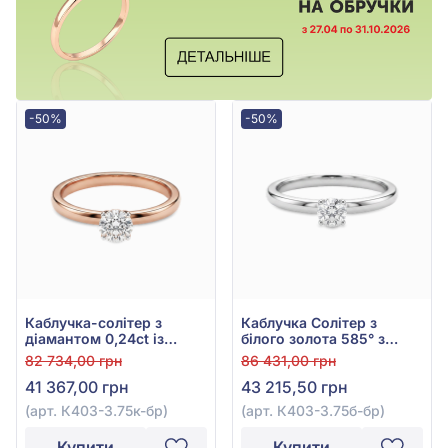
-50%
-50%
Каблучка-солітер з
Каблучка Солітер з
діамантом 0,24ct із
білого золота 585° з
червоного золота 585°,
діамантом 0,23ct, арт.
82 734,00 грн
86 431,00 грн
арт. К403-3.75к-бр
К403-3.75б-бр
41 367,00 грн
43 215,50 грн
(арт. К403-3.75к-бр)
(арт. К403-3.75б-бр)
Купити
Купити