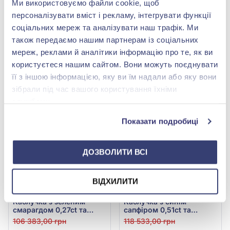
Ми використовуємо файли cookie, щоб
Каблучка з діамантами з
Каблучка «Солітер» із
персоналізувати вміст і рекламу, інтегрувати функції
білого золота 585° з
червоного золота 585° з
діамантом 0,255ct, арт.
діамантом 0,16ct, арт.
соціальних мереж та аналізувати наш трафік. Ми
85 115,00 грн
66 846,00 грн
202б/б
КДк7042
також передаємо нашим партнерам із соціальних
42 557,50 грн
33 423,00 грн
мереж, реклами й аналітики інформацію про те, як ви
(арт. 202б/б)
(арт. КДк7042)
користуєтеся нашим сайтом. Вони можуть поєднувати
Купити
Купити
її з іншою інформацією, яку ви їм надали або яку вони
зібрали під час вашого користування їхніми
-50%
-50%
службами.
Показати подробиці
ДОЗВОЛИТИ ВСІ
ВІДХИЛИТИ
Каблучка з зеленим
Каблучка з синім
смарагдом 0,27ct та
сапфіром 0,51ct та
діамантом 0,29ct з
діамантом 0,35ct із
106 383,00 грн
118 533,00 грн
червоного золота 585°,
червоного золота 585°,