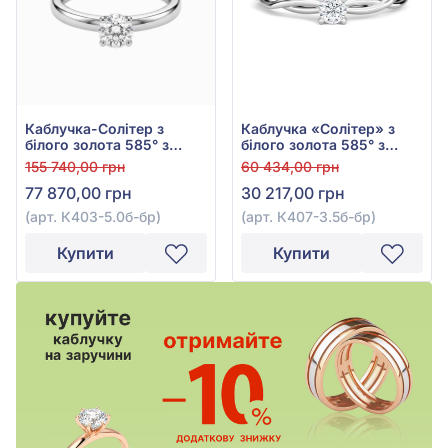
Каблучка-Солітер з
Каблучка «Солітер» з
білого золота 585° з
білого золота 585° з
діамантом 0,5ct, арт.
діамантом 0,15ct, арт.
155 740,00 грн
60 434,00 грн
К403-5.0б-бр
К407-3.5б-бр
77 870,00 грн
30 217,00 грн
(арт. К403-5.0б-бр)
(арт. К407-3.5б-бр)
Купити
Купити