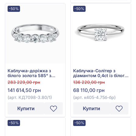
-50%
-50%
Каблучка-доріжка з
Каблучка-Солітер з
білого золота 585° з
діамантом 0,4ct із білого
діамантами 1,16ct, арт.
золота 585°, арт. к405-
283 229,00 грн
136 220,00 грн
КД7098-3.80/1
4.75б-бр
141 614,50 грн
68 110,00 грн
(арт. КД7098-3.80/1)
(арт. к405-4.75б-бр)
Купити
Купити
-50%
-50%