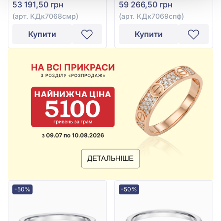
53 191,50 грн
59 266,50 грн
арт. КДк7068смр
арт. КДк7069спф
(арт. КДк7068смр)
(арт. КДк7069спф)
Купити
Купити
-50%
-50%