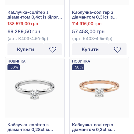
Каблучка-солітер з
Каблучка-солітер з
діамантом 0,4ct із білого
діамантом 0,31ct із
золота 585°, арт. К403-
червоного золота 585°,
138 579,00 грн
114 916,00 грн
4.5б-бр
арт. К403-4.5к-бр
69 289,50 грн
57 458,00 грн
(арт. К403-4.5б-бр)
(арт. К403-4.5к-бр)
Купити
Купити
НОВИНКА
НОВИНКА
-50%
-50%
Каблучка-солітер з
Каблучка-солітер з
діамантом 0,28ct із
діамантом 0,3ct із