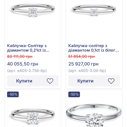
Каблучка-Солітер з
Каблучка-солітер з
діамантом 0,21ct із
діамантом 0,1ct із білого
білого золота 585°, арт.
золота 585°, арт. к405-
80 111,00 грн
51 854,00 грн
к405-3.75б-бр
3.0б-бр
40 055,50 грн
25 927,00 грн
(арт. к405-3.75б-бр)
(арт. к405-3.0б-бр)
Купити
Купити
-50%
-50%