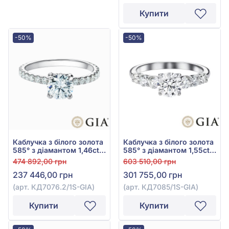
Купити
-50%
-50%
Каблучка з білого золота
Каблучка з білого золота
585° з діамантом 1,46ct,
585° з діамантом 1,55ct,
арт. КД7076.2/1S-GIA
арт. КД7085/1S-GIA
474 892,00 грн
603 510,00 грн
237 446,00 грн
301 755,00 грн
(арт. КД7076.2/1S-GIA)
(арт. КД7085/1S-GIA)
Купити
Купити