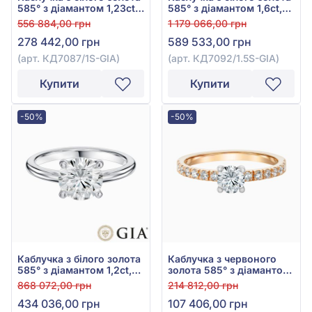
585° з діамантом 1,23ct,
585° з діамантом 1,6ct,
арт. КД7087/1S-GIA
арт. КД7092/1.5S-GIA
556 884,00 грн
1 179 066,00 грн
278 442,00 грн
589 533,00 грн
(арт. КД7087/1S-GIA)
(арт. КД7092/1.5S-GIA)
Купити
Купити
-50%
-50%
Каблучка з білого золота
Каблучка з червоного
585° з діамантом 1,2ct,
золота 585° з діамантом
арт. КД7093/1.2S-GIA
0,83ct, арт. КДк7056
868 072,00 грн
214 812,00 грн
434 036,00 грн
107 406,00 грн