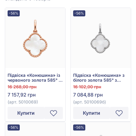
-56%
-56%
Підвіска «Конюшина» із
Підвіска «Конюшина» з
червоного золота 585° з
білого золота 585° з
перламутром, арт.
перламутром, арт.
16 268,00 грн
16 102,00 грн
5010069
5010069б
7 157,92 грн
7 084,88 грн
(арт. 5010069)
(арт. 5010069б)
Купити
Купити
-56%
-56%