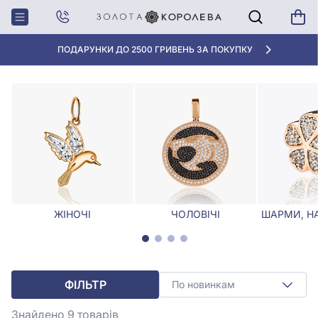
Головна
Кулони, Підвіски
Золоті підвіски з перламутром
ЗОЛОТІ ПІДВІСКИ З ПЕРЛАМУТРОМ
ПОДАРУНКИ ДО 2500 ГРИВЕНЬ ЗА ПОКУПКУ
ЖІНОЧІ
ЧОЛОВІЧІ
ШАРМИ, Н
ФІЛЬТР
По новинкам
Знайдено 9
товарів