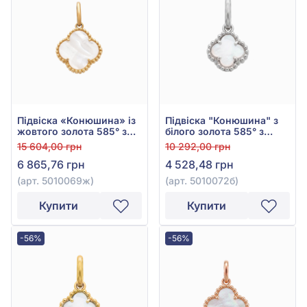
Підвіска «Конюшина» із
Підвіска "Конюшина" з
жовтого золота 585° з
білого золота 585° з
перламутром, арт.
перламутром, арт.
15 604,00 грн
10 292,00 грн
5010069ж
5010072б
6 865,76 грн
4 528,48 грн
(арт. 5010069ж)
(арт. 5010072б)
Купити
Купити
-56%
-56%