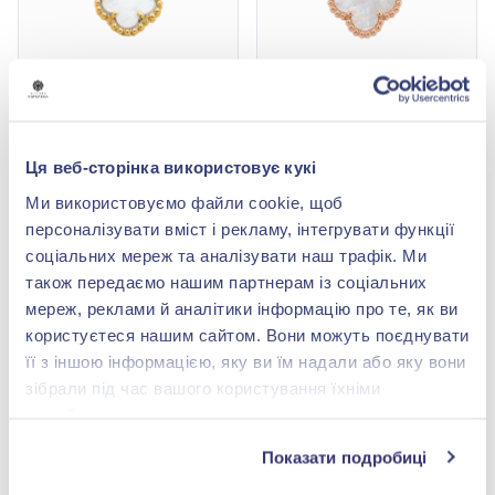
Підвіска «Конюшина» із
Підвіска «Конюшина» із
жовтого золота 585° з
червоного золота 585° з
перламутром, арт.
перламутром, арт.
10 292,00 грн
13 778,00 грн
Ця веб-сторінка використовує кукі
5010072ж
5010074
4 528,48 грн
6 062,32 грн
Ми використовуємо файли cookie, щоб
(арт. 5010072ж)
(арт. 5010074)
персоналізувати вміст і рекламу, інтегрувати функції
Купити
Купити
соціальних мереж та аналізувати наш трафік. Ми
також передаємо нашим партнерам із соціальних
-56%
-56%
мереж, реклами й аналітики інформацію про те, як ви
користуєтеся нашим сайтом. Вони можуть поєднувати
її з іншою інформацією, яку ви їм надали або яку вони
зібрали під час вашого користування їхніми
службами.
Показати подробиці