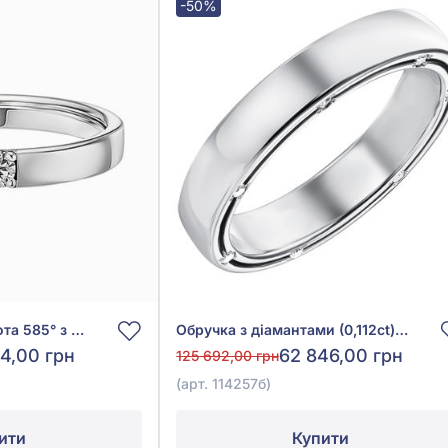
-50%
Солітер з білого золота 585° з діамантом 0,105ct, арт. 185б
Обручка з діамантами (0,112ct) із білого золота 585°, арт. 114257б
4,00 грн
62 846,00 грн
125 692,00 грн
(арт. 114257б)
ити
Купити