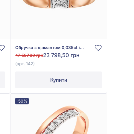
Обручка з діамантом 0,035ct із червоного золота 585°, арт. 142
23 798,50 грн
47 597,00 грн
(арт. 142)
Купити
-50%