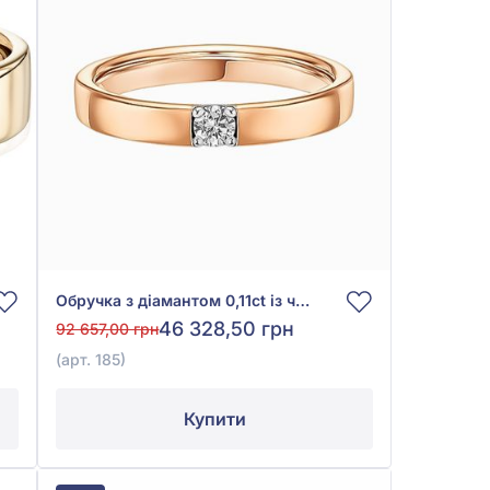
Обручка з діамантом 0,11ct із червоного золота 585°, арт. 185
46 328,50 грн
92 657,00 грн
(арт. 185)
Купити