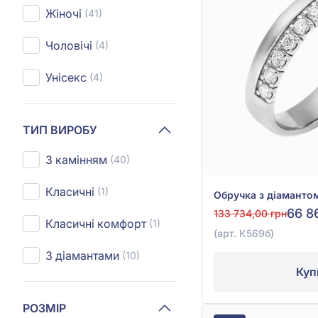
Жіночі
(41)
Чоловічі
(4)
Унісекс
(4)
ТИП ВИРОБУ
З камінням
(40)
Класичні
(1)
66 8
133 734,00 грн
Класичні комфорт
(1)
(арт. К569б)
З діамантами
(10)
Куп
РОЗМІР