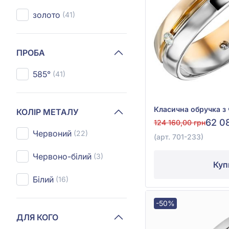
золото
(41)
ПРОБА
585°
(41)
КОЛІР МЕТАЛУ
62 0
124 160,00 грн
Червоний
(22)
(арт. 701-233)
Червоно-білий
(3)
Куп
Білий
(16)
-50%
ДЛЯ КОГО