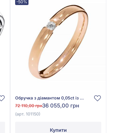
-50%
Обручка з діамантом 0,05ct із червоного золота 585°, арт. 101150
36 055,00 грн
72 110,00 грн
(арт. 101150)
Купити