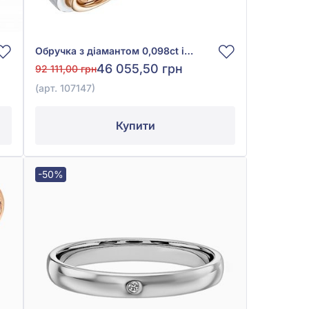
Обручка з діамантом 0,098ct із червоно-білого золота 585°, арт. 107147
46 055,50 грн
92 111,00 грн
(арт. 107147)
Купити
-50%