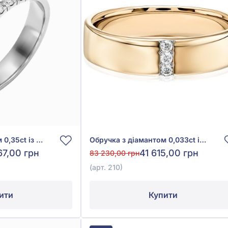
Обручка з діамантом 0,35ct із білого золота 585°, арт. К569б
Обручка з діамантом 0,033ct із червоного золота 585°, арт. 210
67,00 грн
41 615,00 грн
83 230,00 грн
(арт. 210)
ити
Купити