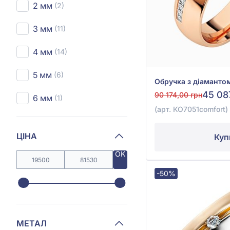
2 мм
(2)
3 мм
(11)
4 мм
(14)
5 мм
(6)
45 08
90 174,00 грн
6 мм
(1)
(арт. КО7051comfort)
ЦІНА
Куп
OK
-50%
МЕТАЛ