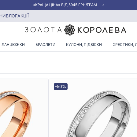
«КРАЩА ЦІНА» ВІД 5945 ГРН/ГРАМ
розміру 18
НИ
БЛОГ
АКЦІЇ
УЧКИ З ДІАМАНТАМИ РОЗМІР
ЛАНЦЮЖКИ
БРАСЛЕТИ
КУЛОНИ, ПІДВІСКИ
ХРЕСТИКИ, 
-50%