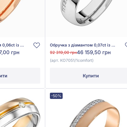
Обручка з діамантом 0,06ct із червоного золота 585°, арт. КО7051comfort
Обручка з діамантом 0,07ct із білого золота 585°, арт. КО7051/1comfort
7,00 грн
46 159,50 грн
92 319,00 грн
(арт. КО7051/1comfort)
ити
Купити
-50%