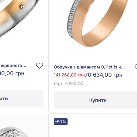
Класична обручка з червоного золота 585° з діамантом 0,13ct, арт. 701-233
Обручка з діамантом 0,11ct із червоного золота 585°, арт. 701-028
80,00 грн
70 634,00 грн
141 268,00 грн
(арт. 701-028)
ити
Купити
-50%