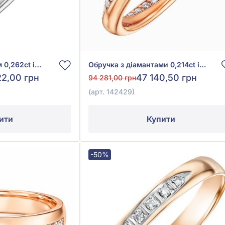
Обручка з діамантом 0,262ct із білого золота 585°, арт. 142429б
Обручка з діамантами 0,214ct із червоного золота 585°, арт. 142429
22,00 грн
47 140,50 грн
94 281,00 грн
(арт. 142429)
ити
Купити
-50%