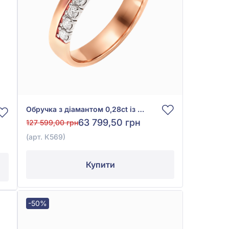
Обручка з діамантом 0,28ct із червоно-білого золота 585°, арт. К569
63 799,50 грн
127 599,00 грн
(арт. К569)
Купити
-50%