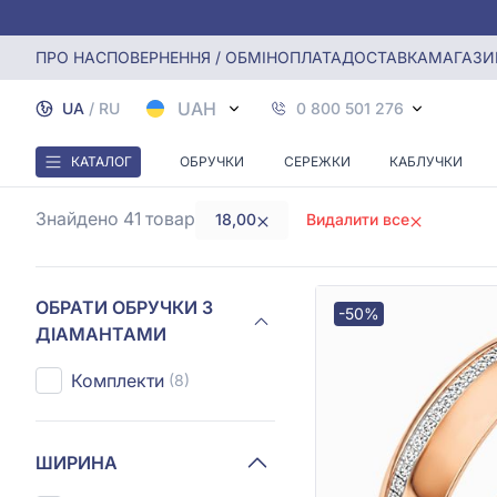
Головна
Обручки з діамантами
Обручки з діамантами 
ПРО НАС
ПОВЕРНЕННЯ / ОБМІН
ОПЛАТА
ДОСТАВКА
МАГАЗИ
ОБР
UAH
UA
/
RU
0 800 501 276
КАТАЛОГ
ОБРУЧКИ
СЕРЕЖКИ
КАБЛУЧКИ
Знайдено 41
товар
18,00
Видалити все
ОБРАТИ ОБРУЧКИ З
-50%
ДІАМАНТАМИ
Комплекти
(8)
ШИРИНА