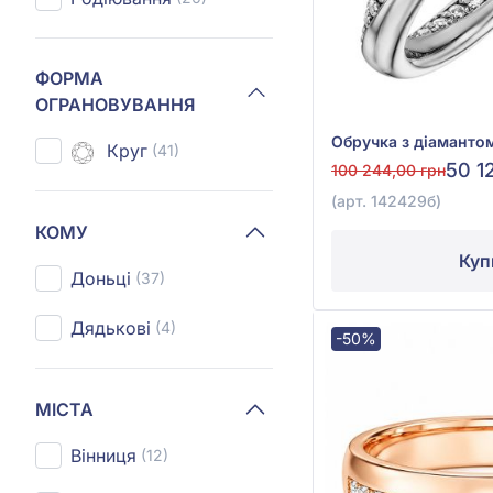
ФОРМА
ОГРАНОВУВАННЯ
Круг
(41)
50 1
100 244,00 грн
(арт. 142429б)
КОМУ
Куп
Доньці
(37)
Дядькові
(4)
-50%
МІСТА
Вінниця
(12)