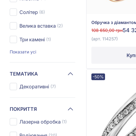
Солітер
(6)
Велика вставка
(2)
54 3
108 650,00 грн
(арт. 114257)
Три камені
(1)
Показати усі
Куп
ТЕМАТИКА
-50%
Декоративні
(7)
ПОКРИТТЯ
Лазерна обробка
(1)
Родіювання
(20)