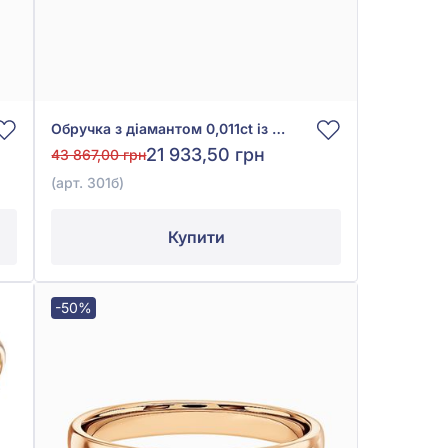
Обручка з діамантом 0,011ct із білого золота 585°, арт. 301б
21 933,50 грн
43 867,00 грн
(арт. 301б)
Купити
-50%