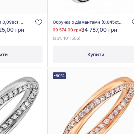
Обручка з діамантом 0,098ct із червоного золота 585°, арт. 114257
Обручка з діамантами (0,045ct) із білого золота 585°, арт. 101150б
25,00 грн
34 787,00 грн
69 574,00 грн
(арт. 101150б)
ити
Купити
-50%