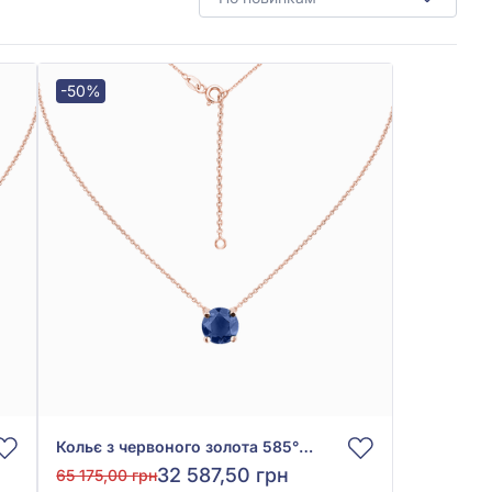
-50%
Кольє з червоного золота 585° з синім сапфіром гідро. 1,9ct, арт. КЛк7078спф
32 587,50 грн
65 175,00 грн