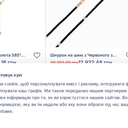
Кольє з червоного золота 585° з Перлами, арт. 860660
Шнурок на шию з Червоного золота 585° з Чорним Текстилем, арт. 950108
,16 грн
12 932,48 грн
29 392,00 грн
(арт. 950108)
товує кукі
cookie, щоб персоналізувати вміст і рекламу, інтегрувати ф
ити
Купити
лізувати наш трафік. Ми також передаємо нашим партнерам 
ики інформацію про те, як ви користуєтеся нашим сайтом. В
формацією, яку ви їм надали або яку вони зібрали під час ва
жбами.