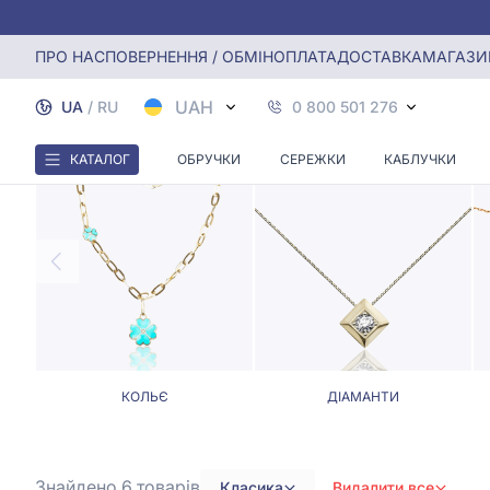
Головна
Кольє, Ювелірні шнурки
Класичні кольє та юв
ПРО НАС
ПОВЕРНЕННЯ / ОБМІН
ОПЛАТА
ДОСТАВКА
МАГАЗИ
КЛАС
UAH
UA
/
RU
0 800 501 276
КАТАЛОГ
ОБРУЧКИ
СЕРЕЖКИ
КАБЛУЧКИ
КОЛЬЄ
ДІАМАНТИ
Знайдено 6
товарів
Класика
Видалити все