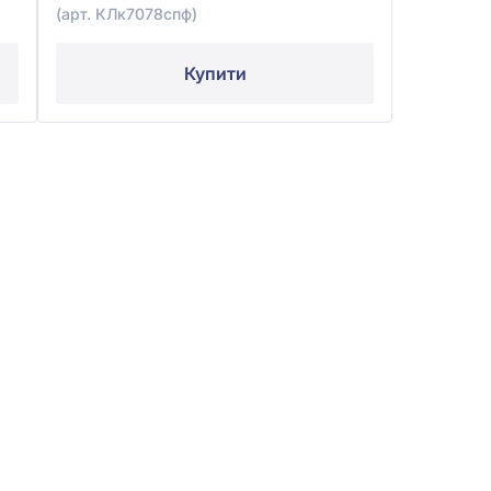
(арт. КЛк7078спф)
Купити