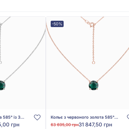
-50%
Кольє з білого золота 585° із Зеленим Смарагдом гідро 1,04ct, арт. КЛк7078/1смр
Кольє з червоного золота 585° із Зеленим Смарагдом гідро 1,09ct, арт. КЛк7078смр
5,00 грн
31 847,50 грн
63 695,00 грн