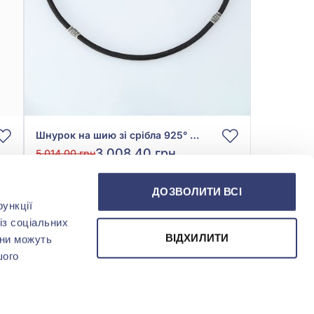
Шнурок на шию зі срібла 925° з чорним шовком, арт. 271/2ш
3 008,40 грн
5 014,00 грн
(арт. 271/2ш)
ДОЗВОЛИТИ ВСІ
ункції
Купити
із соціальних
ВІДХИЛИТИ
они можуть
шого