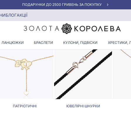
«КРАЩА ЦІНА» ВІД 5945 ГРН/ГРАМ
елірні шнурки
НИ
БЛОГ
АКЦІЇ
ИЧНІ КОЛЬЄ ТА ЮВЕЛІРНІ Ш
ЛАНЦЮЖКИ
БРАСЛЕТИ
КУЛОНИ, ПІДВІСКИ
ХРЕСТИКИ, 
ПАТРІОТИЧНІ
ЮВЕЛІРНІ ШНУРКИ