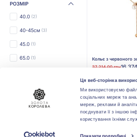
РОЗМІР
40.0
(2)
40-45см
(3)
45.0
(1)
65.0
(1)
16 374
37 214,00 грн
70.0
(1)
(арт. 860660)
Ця веб-сторінка викорис
Ми використовуємо файли 
Куп
ВСТАВКА
соціальних мереж та ана
мереж, реклами й аналіт
Смарагд гідро,.
(2)
поєднувати її з іншою ін
користування їхніми слу
Сапфір синій гідро.
(1)
Перли
(1)
Показати подробиці