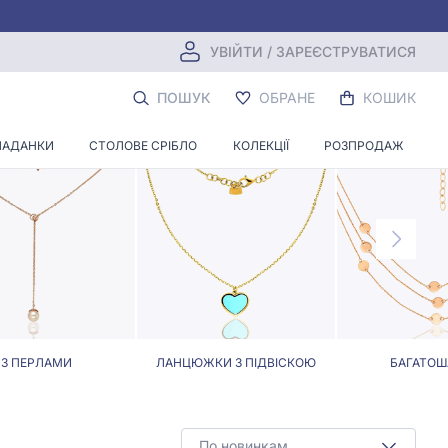
УВІЙТИ / ЗАРЕЄСТРУВАТИСЯ
НУРКИ
ПОШУК
ОБРАНЕ
КОШИК
ЛАДАНКИ
СТОЛОВЕ СРІБЛО
КОЛЕКЦІЇ
РОЗПРОДАЖ
З ПЕРЛАМИ
ЛАНЦЮЖКИ З ПІДВІСКОЮ
БАГАТОШ
По новинкам