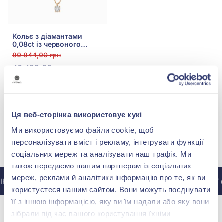
Кольє з діамантами
0,08ct із червоного
золота 585°, арт. 704-083
80 844,00 грн
40 422,00 грн
(арт. 704-083)
Купити
Ця веб-сторінка використовує кукі
Ми використовуємо файли cookie, щоб
персоналізувати вміст і рекламу, інтегрувати функції
МИ У INSTAGRAM
соціальних мереж та аналізувати наш трафік. Ми
також передаємо нашим партнерам із соціальних
мереж, реклами й аналітики інформацію про те, як ви
НСТАГРАМУ @ZOLOTAKOROLEVA
ДО ІНСТАГРАМУ 
користуєтеся нашим сайтом. Вони можуть поєднувати
її з іншою інформацією, яку ви їм надали або яку вони
зібрали під час вашого користування їхніми