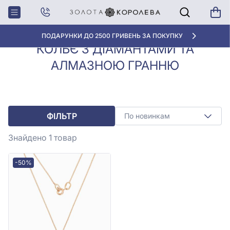
Колье з
Кольє з діамантами та алмазною
Головна
діамантами
гранню
ПОДАРУНКИ ДО 2500 ГРИВЕНЬ ЗА ПОКУПКУ
КОЛЬЄ З ДІАМАНТАМИ ТА
АЛМАЗНОЮ ГРАННЮ
ФІЛЬТР
По новинкам
Знайдено 1
товар
-50%