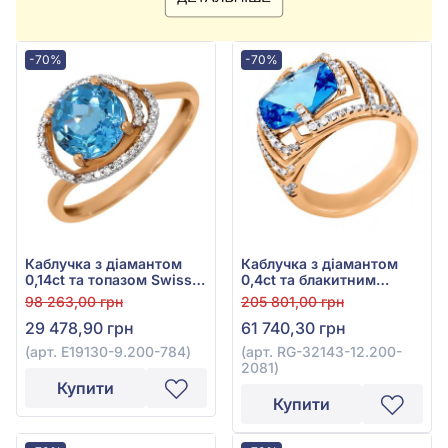
-70%
-70%
Каблучка з діамантом
Каблучка з діамантом
0,14ct та топазом Swiss
0,4ct та блакитним
Blue 2,61ct із червоного
топазом 6,3ct із
98 263,00 грн
205 801,00 грн
золота 585°, арт. E19130-
червоного золота 585°,
29 478,90 грн
61 740,30 грн
9.200-784
арт. RG-32143-12.200-
2081
(арт. E19130-9.200-784)
(арт. RG-32143-12.200-
2081)
Купити
Купити