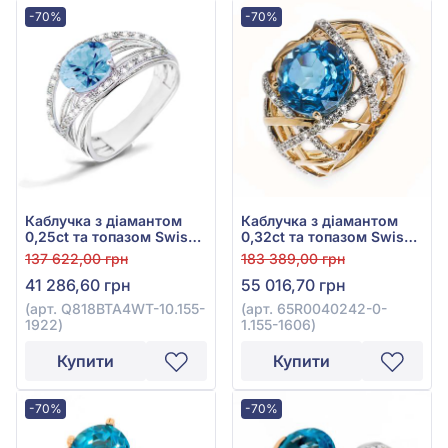
-70%
-70%
Каблучка з діамантом
Каблучка з діамантом
0,25ct та топазом Swiss
0,32ct та топазом Swiss
Blue 2,63ct із білого
Blue 5,03ct із червоного
137 622,00 грн
183 389,00 грн
золота 585°, арт.
золота 585°, арт.
41 286,60 грн
55 016,70 грн
Q818BTA4WT-10.155-1922
65R0040242-0-1.155-
1606
(арт. Q818BTA4WT-10.155-
(арт. 65R0040242-0-
1922)
1.155-1606)
Купити
Купити
-70%
-70%