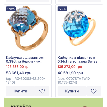
-70%
-70%
Каблучка з діамантом
Каблучка з діамантом
0,39ct та блакитним
0,14ct та топазом Swiss
топазом 15ct із
Blue 13,51ct із червоного
195 538,00 грн
135 273,00 грн
червоного золота 585°,
золота 585°, арт.
58 661,40 грн
40 581,90 грн
арт. RG-30288-12.200-
Q707STA4WX-10.155-1274
1840
(арт. RG-30288-12.200-
(арт. Q707STA4WX-
1840)
10.155-1274)
Купити
Купити