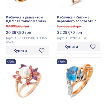
Каблучка з діамантом
Каблучка «Квіти» з
0,07ct та топазом Swiss
червоного золота 585° з
Blue 2,27ct із червоного
діамантом 0,04ct,
67 993,00 грн
107 659,00 грн
золота 585°, арт.
блакитним топазом
20 397,90 грн
32 297,70 грн
45R0033508-1-1.155-552
0,24ct, аметистом 5,34ct
та бірюзою, арт. 11-
(арт. 45R0033508-1-1.155-
(арт. 11-R28348В)
R28348В
552)
Купити
Купити
-70%
-70%