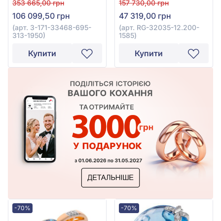
353 665,00 грн
157 730,00 грн
золота 585°, арт. 3-171-
червоного золота 585°,
106 099,50 грн
47 319,00 грн
33468-695-313-1950
арт. RG-32035-12.200-
1585
(арт. 3-171-33468-695-
(арт. RG-32035-12.200-
313-1950)
1585)
Купити
Купити
-70%
-70%