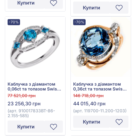
Купити
Купити
-70%
-70%
Каблучка з діамантом
Каблучка з діамантом
0,06ct та топазом Swiss
0,36ct та топазом Swiss
Blue 0,77ct із білого
Blue 8,19ct із червоного
77 521,00 грн
146 718,00 грн
золота 585°, арт.
золота 585°, арт. 119700-
23 256,30 грн
44 015,40 грн
910017833BT-86-2.155-
11.200-1203
585
(арт. 910017833BT-86-
(арт. 119700-11.200-1203)
2.155-585)
Купити
Купити