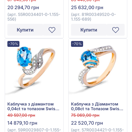
1,32ct із червоного
золота 585°, арт.
20 294,70 грн
25 632,00 грн
золота 585°, арт.
81R00349520-0-1.155-
55R0034401-0-1.155-556
689
(арт. 55R0034401-0-1.155-
(арт. 81R00349520-0-
556)
1.155-689)
Купити
Купити
-70%
-70%
Каблучка з діамантом
Каблучка з Діамантом
0,04ct та топазом Swiss
0,08ct та Топазом Swiss
Blue 1,55ct із червоного
Blue 1,42ct із червоно-
49 597,00 грн
75 069,00 грн
золота 585°, арт.
білого золота 585°, арт.
14 879,10 грн
22 520,70 грн
59R0029807-0-1.155-395
57R0034421-0-1.155-615
(арт. 59R0029807-0-1.155-
(арт. 57R0034421-0-1.155-