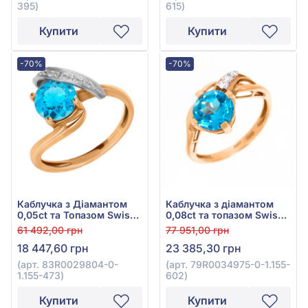
395)
615)
Купити
Купити
-70%
-70%
Каблучка з Діамантом
Каблучка з діамантом
0,05ct та Топазом Swiss
0,08ct та топазом Swiss
Blue 1,87ct із червоно-
Blue 2,71ct з червоного
61 492,00 грн
77 951,00 грн
білого золота 585°, арт.
золота 585°, арт.
18 447,60 грн
23 385,30 грн
83R0029804-0-1.155-473
79R0034975-0-1.155-602
(арт. 83R0029804-0-
(арт. 79R0034975-0-1.155-
1.155-473)
602)
Купити
Купити