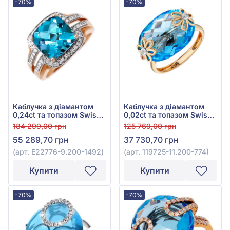
-70%
-70%
Каблучка з діамантом
Каблучка з діамантом
0,24ct та топазом Swiss
0,02ct та топазом Swiss
Blue 4,84ct із червоного
Blue 14,21ct із червоного
184 299,00 грн
125 769,00 грн
золота 585°, арт. E22776-
золота 585°, арт. 119725-
55 289,70 грн
37 730,70 грн
9.200-1492
11.200-774
(арт. E22776-9.200-1492)
(арт. 119725-11.200-774)
Купити
Купити
-70%
-70%