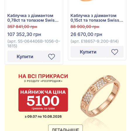
Каблучка з діамантом
Каблучка з діамантом
0,78ct та топазом Swiss
0,15ct та топазом Swiss
Blue 6,41ct із білого
Blue 2,77ct із червоного
357 841,00 грн
88 900,00 грн
золота 750°, арт. 55-
золота 585°, арт. E18657-
107 352,30 грн
26 670,00 грн
064406B-1056-0-1815
9.200-814
(арт. 55-064406B-1056-0-
(арт. E18657-9.200-814)
1815)
Купити
Купити