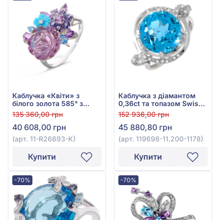
Каблучка «Квіти» з
Каблучка з діамантом
білого золота 585° з
0,36ct та топазом Swiss
діамантом 0,01ct,
Blue 8,06ct із білого
135 360,00 грн
152 936,00 грн
блакитним топазом
золота 585°, арт. 119698-
40 608,00 грн
45 880,80 грн
0,49ct, аметистом 5,44ct,
11.200-1178
бірюзою 0,32ct та
(арт. 11-R26693-К)
(арт. 119698-11.200-1178)
іолітом 0,51ct, арт. 11-
R26693-К
Купити
Купити
-70%
-70%