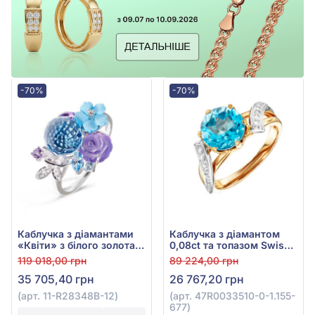
-70%
-70%
Каблучка з діамантами
Каблучка з діамантом
«Квіти» з білого золота
0,08ct та топазом Swiss
585° з діамантом 0,04ct,
Blue 2,53ct із червоного
119 018,00 грн
89 224,00 грн
топазом блакитним
золота 585°, арт.
35 705,40 грн
26 767,20 грн
5,41ct, аметистом 1,52ct,
47R0033510-0-1.155-677
бірюзою 0,53ct, арт. 11-
(арт. 11-R28348B-12)
(арт. 47R0033510-0-1.155-
R28348B-12
677)