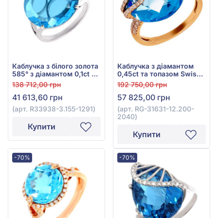
Каблучка з білого золота
Каблучка з діамантом
585° з діамантом 0,1ct та
0,45ct та топазом Swiss
топазом Swiss Blue
Blue 15,7ct із червоного
138 712,00 грн
192 750,00 грн
11,6ct, арт. R33938-3.155-
золота 585°, арт. RG-
41 613,60 грн
57 825,00 грн
1291
31631-12.200-2040
(арт. R33938-3.155-1291)
(арт. RG-31631-12.200-
2040)
Купити
Купити
-70%
-70%