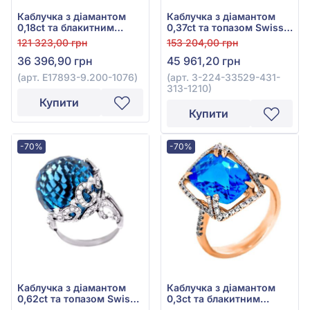
Каблучка з діамантом
Каблучка з діамантом
0,18ct та блакитним
0,37ct та топазом Swiss
топазом Swiss Blue
Blue 6,93ct із білого
121 323,00 грн
153 204,00 грн
3,72ct із червоного
золота 585°, арт. 3-224-
36 396,90 грн
45 961,20 грн
золота 585°, арт. E17893-
33529-431-313-1210
9.200-1076
(арт. E17893-9.200-1076)
(арт. 3-224-33529-431-
313-1210)
Купити
Купити
-70%
-70%
Каблучка з діамантом
Каблучка з діамантом
0,62ct та топазом Swiss
0,3ct та блакитним
Blue 32,35ct із білого
топазом 6,5ct із