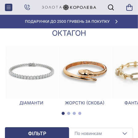
Головна
Браслети
Браслети з огранюванням октагон
БРАСЛЕТИ З ОГРАНЮВАННЯМ
ПОДАРУНКИ ДО 2500 ГРИВЕНЬ ЗА ПОКУПКУ
ОКТАГОН
ДІАМАНТИ
ЖОРСТКІ (СКОБА)
ФАНТА
ФІЛЬТР
По новинкам