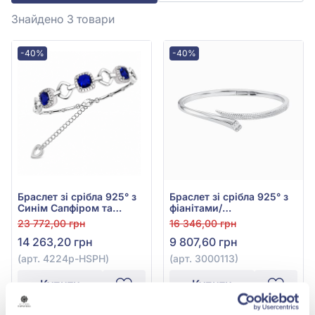
Знайдено 3
товари
-40%
-40%
Браслет зі срібла 925° з
Браслет зі срібла 925° з
Синім Сапфіром та
фіанітами/
Фіанітом, арт. 4224р-
куб.цирконієм, арт.
23 772,00 грн
16 346,00 грн
HSPH
3000113
14 263,20 грн
9 807,60 грн
(арт. 4224р-HSPH)
(арт. 3000113)
Купити
Купити