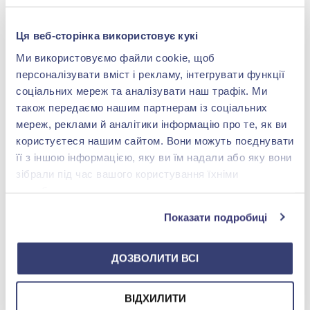
-40%
Ця веб-сторінка використовує кукі
Ми використовуємо файли cookie, щоб
персоналізувати вміст і рекламу, інтегрувати функції
соціальних мереж та аналізувати наш трафік. Ми
також передаємо нашим партнерам із соціальних
мереж, реклами й аналітики інформацію про те, як ви
користуєтеся нашим сайтом. Вони можуть поєднувати
Браслет із срібла 925° з
фіанітом/куб.цирконієм,
її з іншою інформацією, яку ви їм надали або яку вони
арт. Б2Ф/1050
2 842,00 грн
зібрали під час вашого користування їхніми
1 705,20 грн
службами.
(арт. Б2Ф/1050)
Показати подробиці
Купити
ДОЗВОЛИТИ ВСІ
МИ У INSTAGRAM
ВІДХИЛИТИ