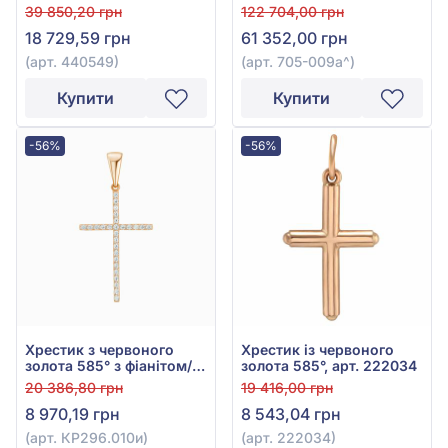
фіанітом, арт. 440549
арт. 705-009а
39 850,20 грн
122 704,00 грн
18 729,59 грн
61 352,00 грн
(арт. 440549)
(арт. 705-009а^)
Купити
Купити
-56%
-56%
Хрестик з червоного
Хрестик із червоного
золота 585° з фіанітом/
золота 585°, арт. 222034
куб.цирконієм, арт.
20 386,80 грн
19 416,00 грн
КР296.010и
8 970,19 грн
8 543,04 грн
(арт. КР296.010и)
(арт. 222034)