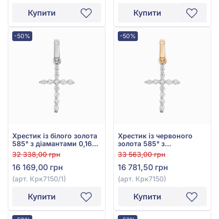
Купити
Купити
-50%
-50%
Хрестик із білого золота
Хрестик із червоного
585° з діамантами 0,16ct,
золота 585° з
арт. Крк7150/1
діамантами 0,16ct, арт.
32 338,00 грн
33 563,00 грн
Крк7150
16 169,00 грн
16 781,50 грн
(арт. Крк7150/1)
(арт. Крк7150)
Купити
Купити