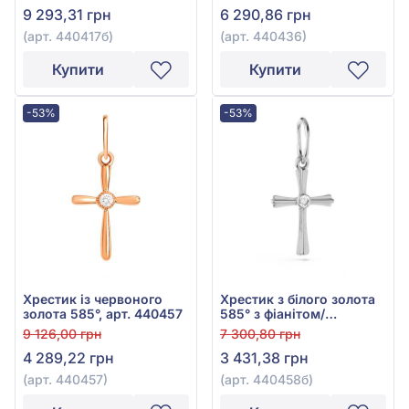
9 293,31 грн
6 290,86 грн
(арт. 440417б)
(арт. 440436)
Купити
Купити
-53%
-53%
Хрестик із червоного
Хрестик з білого золота
золота 585°, арт. 440457
585° з фіанітом/
куб.цирконієм, арт.
9 126,00 грн
7 300,80 грн
440458б
4 289,22 грн
3 431,38 грн
(арт. 440457)
(арт. 440458б)