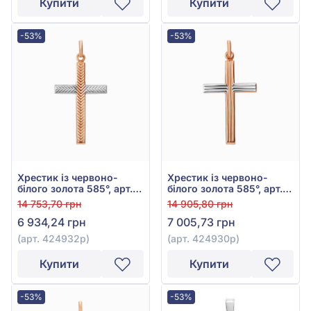
Купити
Купити
-53%
-53%
Хрестик із червоно-
Хрестик із червоно-
білого золота 585°, арт.
білого золота 585°, арт.
424932р
424930р
14 753,70 грн
14 905,80 грн
6 934,24 грн
7 005,73 грн
(арт. 424932р)
(арт. 424930р)
Купити
Купити
-53%
-53%