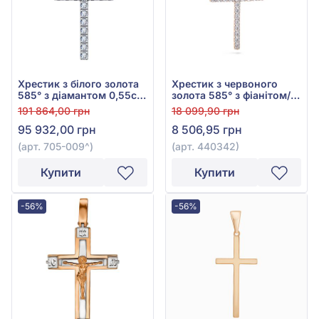
Хрестик з білого золота
Хрестик з червоного
585° з діамантом 0,55ct,
золота 585° з фіанітом/
арт. 705-009
куб.цирконієм, арт.
191 864,00 грн
18 099,90 грн
440342
95 932,00 грн
8 506,95 грн
(арт. 705-009^)
(арт. 440342)
Купити
Купити
-56%
-56%