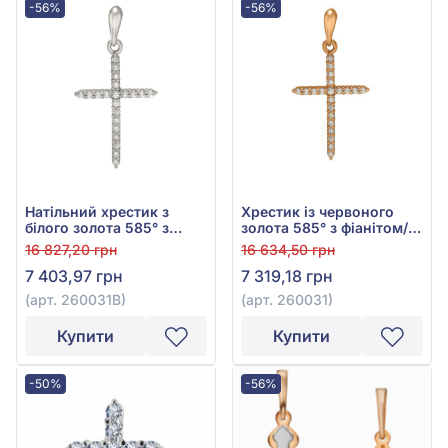
-56%
-56%
Натільний хрестик з
Хрестик із червоного
білого золота 585° з
золота 585° з фіанітом/
фіанітом/куб.цирконієм,
куб.цирконієм, арт.
16 827,20 грн
16 634,50 грн
арт. 260031В
260031
7 403,97 грн
7 319,18 грн
(арт. 260031В)
(арт. 260031)
Купити
Купити
-50%
-56%