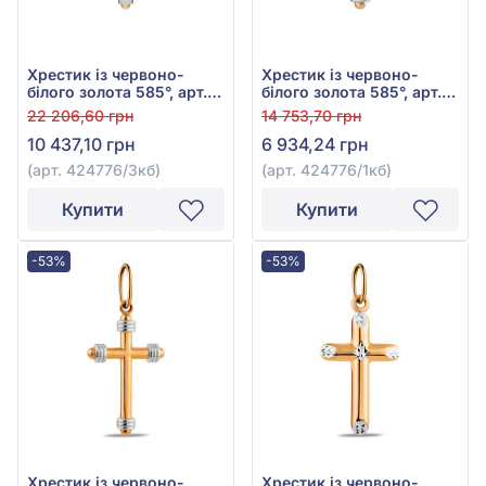
Хрестик із червоно-
Хрестик із червоно-
білого золота 585°, арт.
білого золота 585°, арт.
424776/3кб
424776/1кб
22 206,60 грн
14 753,70 грн
10 437,10 грн
6 934,24 грн
(арт. 424776/3кб)
(арт. 424776/1кб)
Купити
Купити
-53%
-53%
Хрестик із червоно-
Хрестик із червоно-