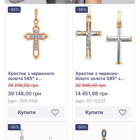
-50%
-56%
Хрестик з червоного
Хрестик з червоно-
золота 585° з
білого золота 585° з
діамантами 0,16ct, арт.
фіанітом/куб.цирконієм,
78 296,00 грн
32 845,40 грн
705-014
арт. 07-1222
39 148,00 грн
14 451,98 грн
(арт. 705-014)
(арт. 07-1222)
Купити
Купити
-50%
-50%