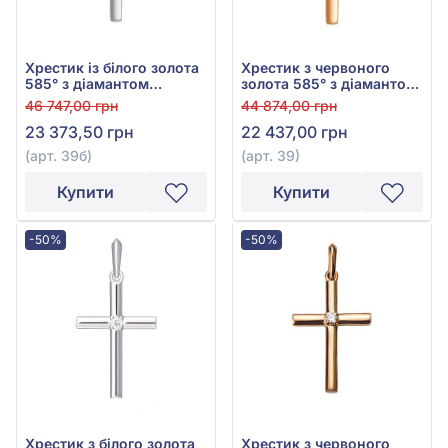
Хрестик із білого золота
Хрестик з червоного
585° з діамантом
золота 585° з діамантом
0,095ct, арт. 39б
0,085ct, арт. 39
46 747,00 грн
44 874,00 грн
23 373,50 грн
22 437,00 грн
(арт. 39б)
(арт. 39)
Купити
Купити
-50%
-50%
Хрестик з білого золота
Хрестик з червоного