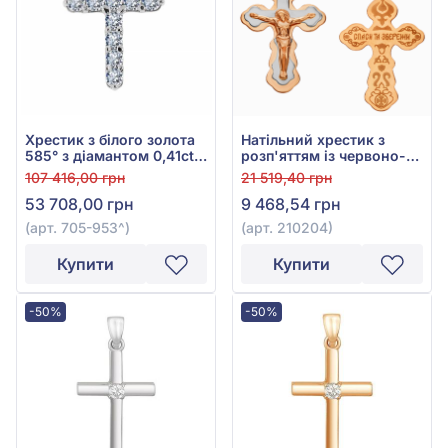
Хрестик з білого золота
Натільний хрестик з
585° з діамантом 0,41ct,
розп'яттям із червоно-
арт. 705-953
білого золота 585°, арт.
107 416,00 грн
21 519,40 грн
210204
53 708,00 грн
9 468,54 грн
(арт. 705-953^)
(арт. 210204)
Купити
Купити
-50%
-50%