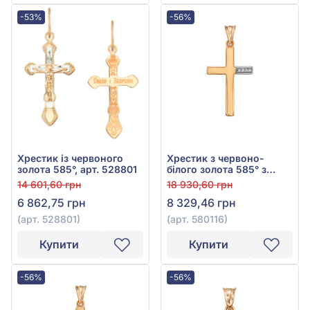
-53%
-56%
Хрестик із червоного
Хрестик з червоно-
золота 585°, арт. 528801
білого золота 585° з
фіанітом, арт. 580116
14 601,60 грн
18 930,60 грн
6 862,75 грн
8 329,46 грн
(арт. 528801)
(арт. 580116)
Купити
Купити
-56%
-56%