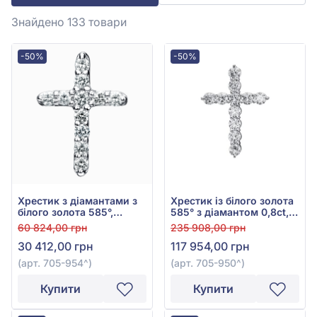
Знайдено 133
товари
-50%
-50%
Хрестик з діамантами з
Хрестик із білого золота
білого золота 585°,
585° з діамантом 0,8ct,
Діамант 0,19ct, арт. 705-
арт. 705-950
60 824,00 грн
235 908,00 грн
954
30 412,00 грн
117 954,00 грн
(арт. 705-954^)
(арт. 705-950^)
Купити
Купити