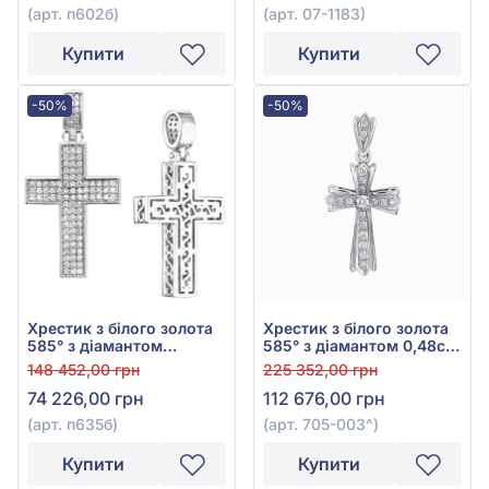
(арт. п602б)
(арт. 07-1183)
Купити
Купити
-50%
-50%
Хрестик з білого золота
Хрестик з білого золота
585° з діамантом
585° з діамантом 0,48ct,
0,395ct, арт. п635б
арт. 705-003
148 452,00 грн
225 352,00 грн
74 226,00 грн
112 676,00 грн
(арт. п635б)
(арт. 705-003^)
Купити
Купити