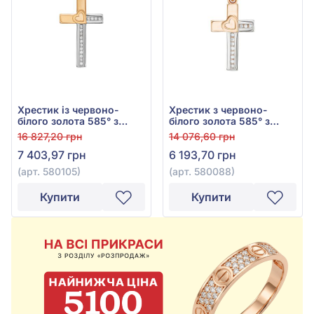
Хрестик із червоно-
Хрестик з червоно-
білого золота 585° з
білого золота 585° з
фіанітом, арт. 580105
фіанітом, арт. 580088
16 827,20 грн
14 076,60 грн
7 403,97 грн
6 193,70 грн
(арт. 580105)
(арт. 580088)
Купити
Купити