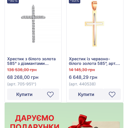
-50%
-53%
Хрестик з білого золота
Хрестик із червоно-
585° з діамантами
білого золота 585°, арт.
0,58ct, арт. 705-951
440538
136 536,00 грн
14 145,30 грн
68 268,00 грн
6 648,29 грн
(арт. 705-951^)
(арт. 440538)
Купити
Купити