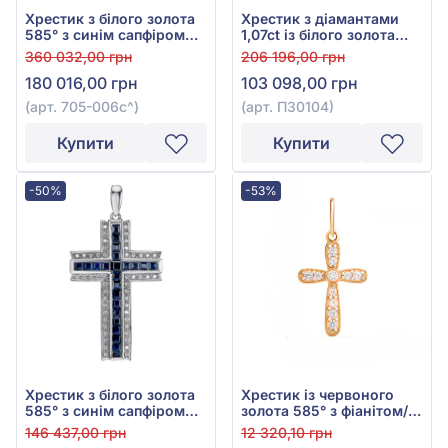
Хрестик з білого золота
Хрестик з діамантами
585° з синім сапфіром
1,07ct із білого золота
0,14ct та діамантами
750°, арт. П30104
360 032,00 грн
206 196,00 грн
0,59ct, арт. 705-006с
180 016,00 грн
103 098,00 грн
(арт. 705-006с^)
(арт. П30104)
Купити
Купити
-50%
-53%
Хрестик з білого золота
Хрестик із червоного
585° з синім сапфіром
золота 585° з фіанітом/
2,76ct та діамантом
куб.цирконієм, арт.
146 437,00 грн
12 320,10 грн
0,25ct, арт. Кр30109
440401