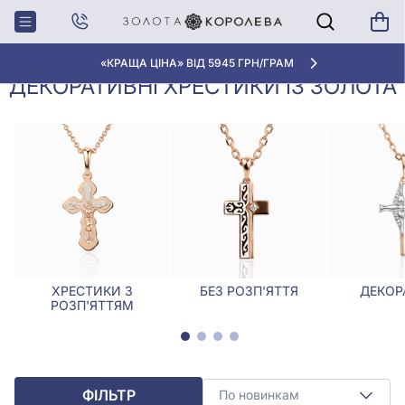
Хрестики,
Декоративні хрестики із
Головна
Ладанки
золота
«КРАЩА ЦІНА» ВІД 5945 ГРН/ГРАМ
ДЕКОРАТИВНІ ХРЕСТИКИ ІЗ ЗОЛОТА
ХРЕСТИКИ З
БЕЗ РОЗП'ЯТТЯ
ДЕКОР
РОЗП'ЯТТЯМ
ФІЛЬТР
По новинкам