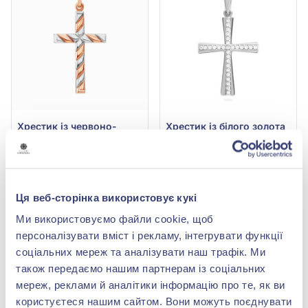
Хрестик із червоно-
Хрестик із білого золота
білого золота 585°, арт.
585° без вставки, арт.
424927р
440436б
14 905,80 грн
13 232,70 грн
7 005,73 грн
6 219,37 грн
(арт. 424927р)
(арт. 440436б)
Ця веб-сторінка використовує кукі
Купити
Купити
Ми використовуємо файли cookie, щоб
персоналізувати вміст і рекламу, інтегрувати функції
-53%
-56%
соціальних мереж та аналізувати наш трафік. Ми
також передаємо нашим партнерам із соціальних
мереж, реклами й аналітики інформацію про те, як ви
користуєтеся нашим сайтом. Вони можуть поєднувати