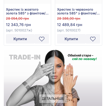
Хрестик із жовтого
Хрестик із червоного
золота 585° з фіанітом/
золота 585° з фіанітом/
куб.цирконієм, арт.
куб.цирконієм, арт.
28 054,00 грн
28 386,00 грн
5010027ж
5010027
12 343,76 грн
12 489,84 грн
(арт. 5010027ж)
(арт. 5010027)
Купити
Купити