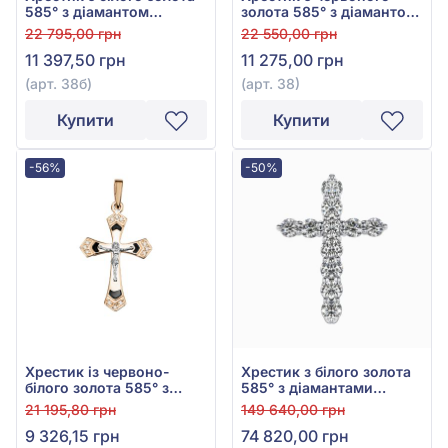
585° з діамантом
золота 585° з діамантом
0,024ct, арт. 38б
0,024ct, арт. 38
22 795,00 грн
22 550,00 грн
11 397,50 грн
11 275,00 грн
(арт. 38б)
(арт. 38)
Купити
Купити
-56%
-50%
Хрестик із червоно-
Хрестик з білого золота
білого золота 585° з
585° з діамантами
чорною емаллю та
0,58ct, арт. 705-952
21 195,80 грн
149 640,00 грн
фіанітом/куб.цирконієм,
9 326,15 грн
74 820,00 грн
арт. 270126Е