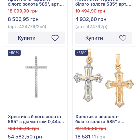
білого золота 585°, арт.
білого золота 585°, арт.
424776/2кб
424792р
18 099,90 грн
10 494,90 грн
8 506,95 грн
4 932,60 грн
(арт. 424776/2кб)
(арт. 424792р)
Купити
Купити
-50%
-56%
Хрестик з білого золота
Хрестик з червоно-
585° з діамантом 0,44ct,
білого золота 585° з
арт. п602б
фіанітом/куб.цирконієм,
109 165,00 грн
42 229,80 грн
арт. 07-1183
54 582,50 грн
18 581,11 грн