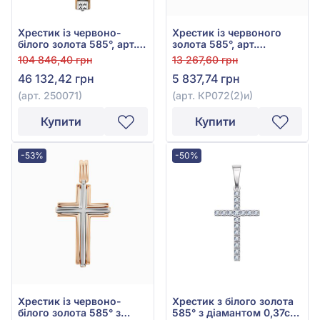
Хрестик із червоно-
Хрестик із червоного
білого золота 585°, арт.
золота 585°, арт.
250071
КР072(2)и
104 846,40 грн
13 267,60 грн
46 132,42 грн
5 837,74 грн
(арт. 250071)
(арт. КР072(2)и)
Купити
Купити
-53%
-50%
Хрестик із червоно-
Хрестик з білого золота
білого золота 585° з
585° з діамантом 0,37ct,