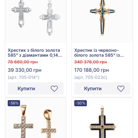
Хрестик з білого золота
Хрестик із червоно-
585° з діамантами 0,14ct,
білого золота 585° із
арт. 705-014
зеленою емаллю, синім
78 660,00 грн
340 376,00 грн
сапфіром 0,12ct та
39 330,00 грн
170 188,00 грн
діамантами 0,08ct, арт.
705-023с
(арт. 705-014^)
(арт. 705-023с)
Купити
Купити
-56%
-50%