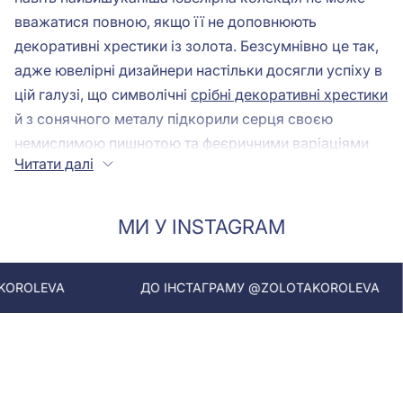
вважатися повною, якщо її не доповнюють
декоративні хрестики із золота. Безсумнівно це так,
адже ювелірні дизайнери настільки досягли успіху в
цій галузі, що символічні
срібні декоративні хрестики
й з сонячного металу підкорили серця своєю
немислимою пишнотою та феєричними варіаціями
Читати далі
дизайнів. Ця яскрава деталь приверне погляди
оточення та зробить Вас центром уваги.
Популярність золоті декоративні хрестики здобули
МИ У INSTAGRAM
аж ніяк не за своє смислове навантаження. У ролі
оберега та релігійного символу використовуються
натільні хрестики з розп'яттям. Саме такі прикраси є
ДО ІНСТАГРАМУ @ZOLOTAKOROLEVA
ДО І
аксесуарами для християн. А хрестики декоративні
можуть бути як символом християнства, так і
доповнювати оригінальний підхід до створення
стильного образу. Мало яка колекція відомих