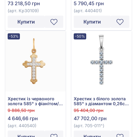
73 218,50 грн
5 790,45 грн
(арт. Кр30109)
(арт. 440401)
Купити
Купити
-53%
-50%
Хрестик із червоного
Хрестик з білого золота
золота 585° з фіанітом/
585° з діамантом 0,26ct,
куб.цирконієм, арт.
арт. 705-011
9 886,50 грн
95 404,00 грн
440540
4 646,66 грн
47 702,00 грн
(арт. 440540)
(арт. 705-011^)
Купити
Купити