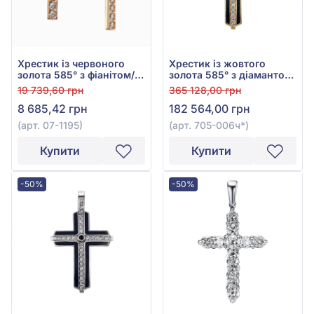
Хрестик із червоного
Хрестик із жовтого
золота 585° з фіанітом/
золота 585° з діамантом
куб.цирконієм, арт. 07-
0,6ct та чорною емаллю,
19 739,60 грн
365 128,00 грн
1195
арт. 705-006ч
8 685,42 грн
182 564,00 грн
(арт. 07-1195)
(арт. 705-006ч*)
Купити
Купити
-50%
-50%