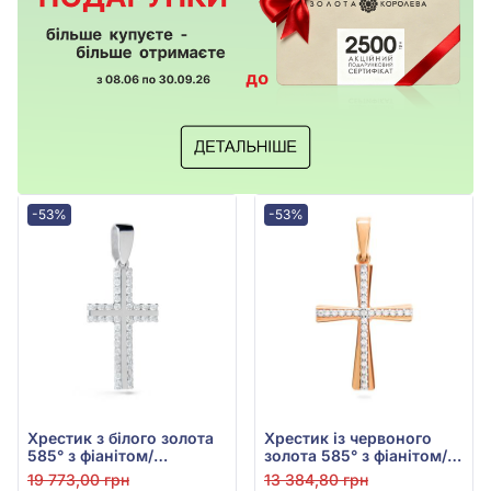
-53%
-53%
Хрестик з білого золота
Хрестик із червоного
585° з фіанітом/
золота 585° з фіанітом/
куб.цирконієм, арт.
куб.цирконієм, арт.
19 773,00 грн
13 384,80 грн
440417б
440436