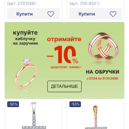
(арт. 270126Е)
(арт. 705-952^)
Купити
Купити
-50%
-53%