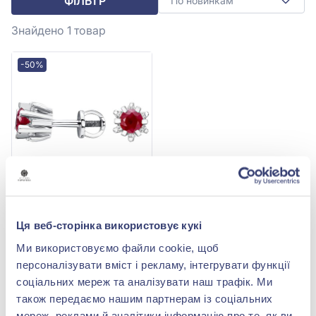
ФІЛЬТР
По новинкам
Знайдено 1
товар
-50%
Сережки-пусети з білого
золота 585° з діамантом
Ця веб-сторінка використовує кукі
0,192ct та червоним
114 160,00 грн
рубіном 0,89ct, арт.
Ми використовуємо файли cookie, щоб
57 080,00 грн
214178п.р
персоналізувати вміст і рекламу, інтегрувати функції
(арт. 214178п.р)
соціальних мереж та аналізувати наш трафік. Ми
Купити
також передаємо нашим партнерам із соціальних
мереж, реклами й аналітики інформацію про те, як ви