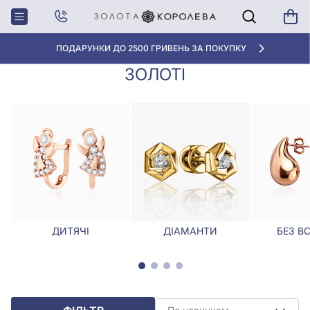
Головна
Сережки
Сережки-пусети з рубіном золоті
СЕРЕЖКИ-ПУСЕТИ З РУБІНОМ
ПОДАРУНКИ ДО 2500 ГРИВЕНЬ ЗА ПОКУПКУ
ЗОЛОТІ
ДИТЯЧІ
ДІАМАНТИ
БЕЗ В