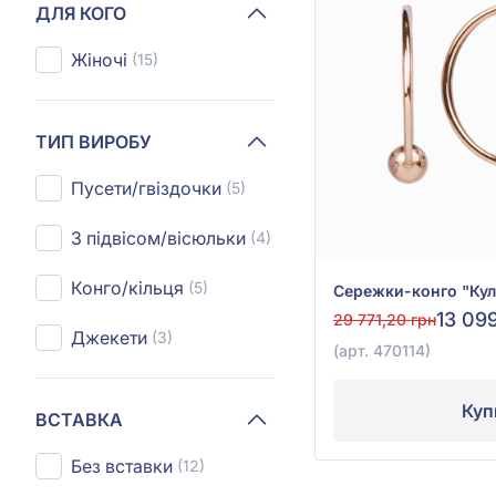
ДЛЯ КОГО
Жіночі
(15)
ТИП ВИРОБУ
Пусети/гвіздочки
(5)
З підвісом/вісюльки
(4)
Конго/кільця
(5)
13 09
29 771,20 грн
Джекети
(3)
(арт. 470114)
Куп
ВСТАВКА
Без вставки
(12)