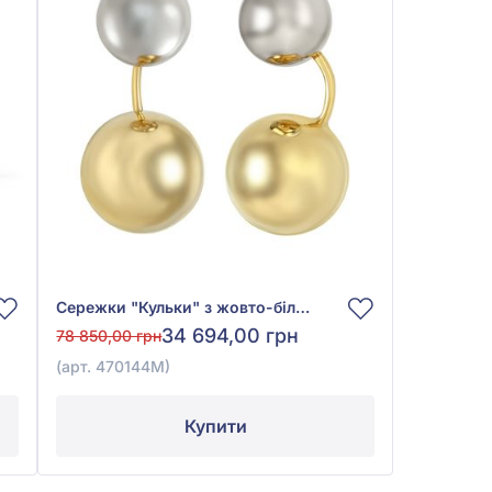
Сережки "Кульки" з жовто-білого золота 585°, без вставки, арт. 470144М
34 694,00 грн
78 850,00 грн
(арт. 470144М)
Купити