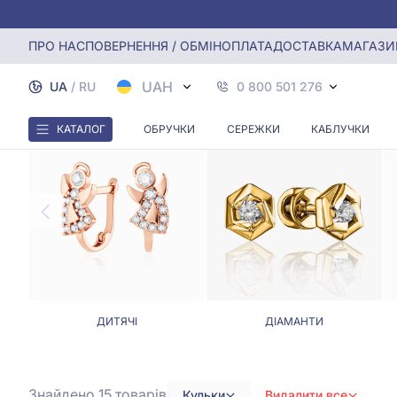
Головна
Сережки
Сережки кульки
ПРО НАС
ПОВЕРНЕННЯ / ОБМІН
ОПЛАТА
ДОСТАВКА
МАГАЗИ
UAH
UA
/
RU
0 800 501 276
КАТАЛОГ
ОБРУЧКИ
СЕРЕЖКИ
КАБЛУЧКИ
ДИТЯЧІ
ДІАМАНТИ
Знайдено 15
товарів
Кульки
Видалити все