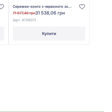
Сережки-конго з червоного золота 585° з Перлами, арт. 470807
31 538,06 грн
71 677,40 грн
(арт. 470807)
Купити