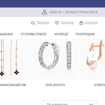
УВІЙТИ / ЗАРЕЄСТРУВАТИСЯ
ПОШУК
ОБРАНЕ
КОШИК
ЛАДАНКИ
СТОЛОВЕ СРІБЛО
КОЛЕКЦІЇ
РОЗПРОДАЖ
ЯЖКИ/ЛАНЦЮГОВІ
БІЛЕ ЗОЛОТО
З ПЕРЛ
По новинкам