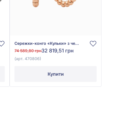
Сережки-конго «Кульки» з червоного золота 585°, без вставки, арт. 470806
32 819,51 грн
74 589,80 грн
(арт. 470806)
Купити