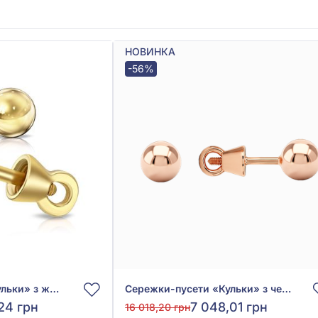
НОВИНКА
-56%
Сережки-пусети «Кульки» з жовтого золота 585°, без вставки, арт. 580077М
Сережки-пусети «Кульки» з червоного золота 585°, без вставки, арт. 580079
24 грн
7 048,01 грн
16 018,20 грн