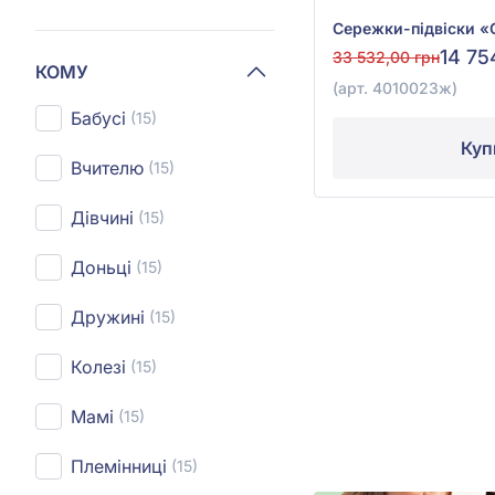
14 75
33 532,00 грн
КОМУ
(арт. 4010023ж)
Бабусі
(15)
Куп
Вчителю
(15)
Дівчині
(15)
Доньці
(15)
Дружині
(15)
Колезі
(15)
Мамі
(15)
Племінниці
(15)