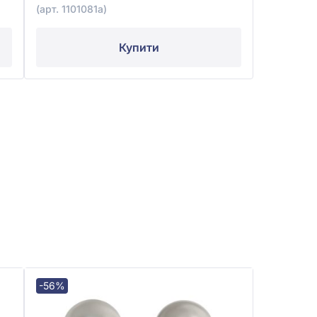
(арт. 1101081а)
Купити
-56%