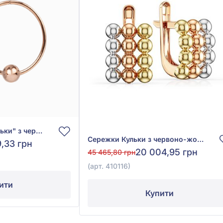
Сережки-конго "Кульки" з червоного золота 585°, без вставки, арт. 470114
Сережки Кульки з червоно-жовто-білого золота 585°, арт. 410116
9,33 грн
20 004,95 грн
45 465,80 грн
(арт. 410116)
ити
Купити