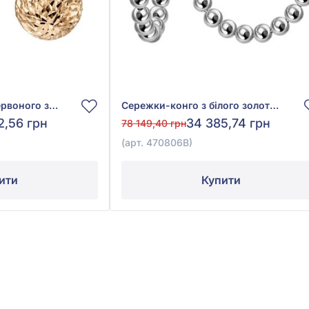
Сережки Кульки з червоного золота 585°, арт. 270020
Сережки-конго з білого золота 585°, арт. 470806В
2,56 грн
34 385,74 грн
78 149,40 грн
(арт. 470806В)
ити
Купити