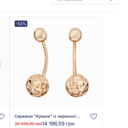
-53%
Сережки "Кульки" із червоного золота 585°, без вставки, арт. 1101081а
14 196,59 грн
30 205,50 грн