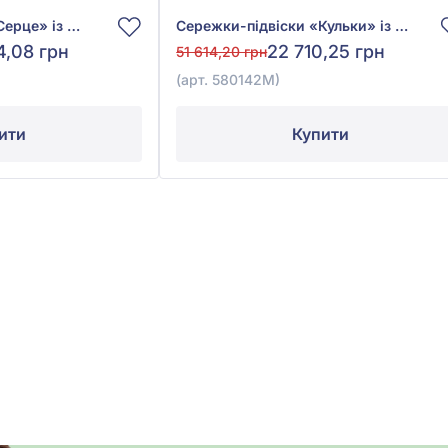
Сережки-підвіски «Серце» із жовтого золота 585°, арт. 4010023ж
Сережки-підвіски «Кульки» із жовтого золота 585°, без вставки, арт. 580142М
4,08 грн
22 710,25 грн
51 614,20 грн
(арт. 580142М)
ити
Купити