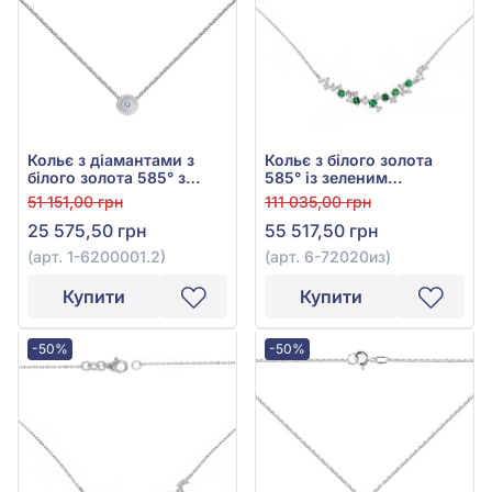
Кольє з діамантами з
Кольє з білого золота
білого золота 585° з
585° із зеленим
діамантом 0,03ct, арт. 1-
смарагдом 0,29ct та
51 151,00 грн
111 035,00 грн
6200001.2
діамантами 0,28ct, арт.
25 575,50 грн
55 517,50 грн
6-72020из
(арт. 1-6200001.2)
(арт. 6-72020из)
Купити
Купити
-50%
-50%