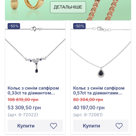
-50%
-50%
Кольє з синім сапфіром
Кольє з синім сапфіром
0,33ct та діамантом
0,57ct та діамантами
0,25ct із білого золота
0,11ct із білого золота
106 619,00 грн
80 394,00 грн
585°, арт. 6-72022
585°, арт. 6-72061
53 309,50 грн
40 197,00 грн
(арт. 6-72022)
(арт. 6-72061)
Купити
Купити