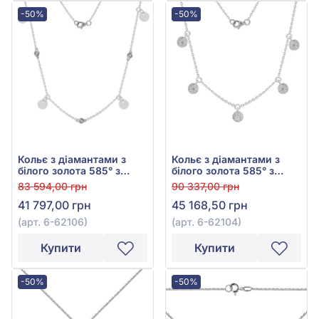
-50%
-50%
Кольє з діамантами з
Кольє з діамантами з
білого золота 585° з
білого золота 585° з
діамантом 0,07ct, арт. 6-
діамантом 0,15ct, арт. 6-
83 594,00 грн
90 337,00 грн
62106
62104
41 797,00 грн
45 168,50 грн
(арт. 6-62106)
(арт. 6-62104)
Купити
Купити
-50%
-50%