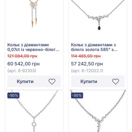
Кольє з діамантами
Кольє з діамантами з
0,07ct із червоно-білого
білого золота 585° з
золота 585°, арт. 6-62103
синім діамантом 0,08ct,
121 084,00 грн
114 485,00 грн
синім сапфіром гідро.
60 542,00 грн
57 242,50 грн
0,23ct та прозорим
діамантом 0,27ct, арт. 6-
(арт. 6-62103)
(арт. 6-72022.1)
72022.1
Купити
Купити
-50%
-50%