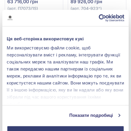
63 716,00 грн
89 926,00 грн
(арт. П7073/1S)
(арт. 704-923^)
Купити
Купити
-50%
-50%
Ця веб-сторінка використовує кукі
Ми використовуємо файли cookie, щоб
персоналізувати вміст і рекламу, інтегрувати функції
соціальних мереж та аналізувати наш трафік. Ми
також передаємо нашим партнерам із соціальних
мереж, реклами й аналітики інформацію про те, як ви
користуєтеся нашим сайтом. Вони можуть поєднувати
її з іншою інформацією, яку ви їм надали або яку вони
Кольє з синім сапфіром
Кольє з діамантами
зібрали під час вашого користування їхніми
0,33ct та діамантами
(10,21ct) із білого золота
0,12ct із білого золота
585°, арт. КЛ7074/1S
104 140,00 грн
1 971 753,00 грн
службами.
585°, арт. 705-084^c
52 070,00 грн
985 876,50 грн
Показати подробиці
(арт. 705-084^c)
(арт. КЛ7074/1S)
Купити
Купити