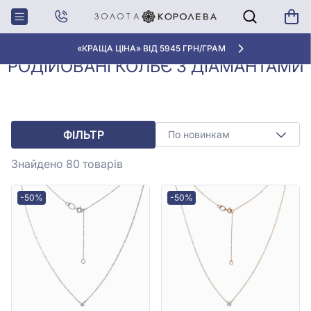
Колье з
Родійовані кольє з
Головна
діамантами
діамантами
«КРАЩА ЦІНА» ВІД 5945 ГРН/ГРАМ
РОДІЙОВАНІ КОЛЬЄ З ДІАМАНТАМИ
ФІЛЬТР
По новинкам
Знайдено 80
товарів
-50%
-50%