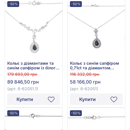
-50%
-50%
Кольє з діамантами та
Кольє з синім сапфіром
синім сапфіром із білого
0,71ct та діамантом
золота 585° з діамантом
0,26ct із білого золота
179 693,00 грн
116 332,00 грн
0,66ct та синім гідро.
585°, арт. 6-62051
89 846,50 грн
58 166,00 грн
сапфіром 0,9ct, арт. 6-
62051.1
(арт. 6-62051.1)
(арт. 6-62051)
Купити
Купити
-50%
-50%