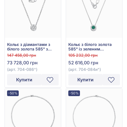
Кольє з діамантами з
Кольє з білого золота
білого золота 585° з
585° із зеленим
діамантом 0,34ct, арт.
смарагдом 0,23ct та
147 456,00 грн
105 232,00 грн
704-086
діамантами 0,13ct, арт.
73 728,00 грн
52 616,00 грн
704-084и
(арт. 704-086^)
(арт. 704-084и^)
Купити
Купити
-50%
-50%