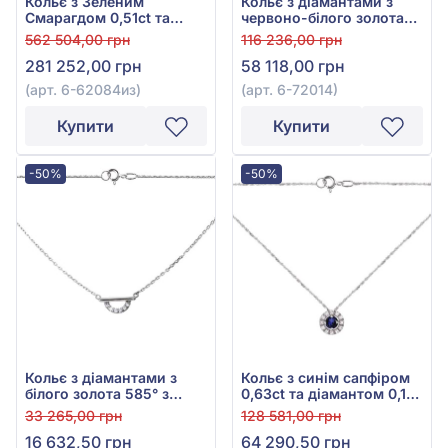
Кольє з Зеленим
Кольє з діамантами з
Смарагдом 0,51ct та
червоно-білого золота
Діамантами 1,63ct із
585° з діамантом 0,16ct,
562 504,00 грн
116 236,00 грн
білого золота 585°, арт.
арт. 6-72014
281 252,00 грн
58 118,00 грн
6-62084из
(арт. 6-62084из)
(арт. 6-72014)
Купити
Купити
-50%
-50%
Кольє з діамантами з
Кольє з синім сапфіром
білого золота 585° з
0,63ct та діамантом 0,1ct
діамантом 0,04ct, арт. 6-
із білого золота 750°, арт.
33 265,00 грн
128 581,00 грн
72017
3-36543
16 632,50 грн
64 290,50 грн