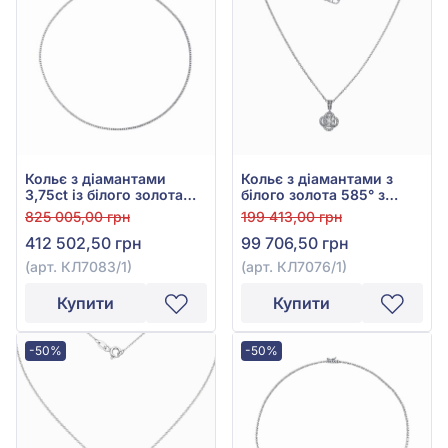
Кольє з діамантами
Кольє з діамантами з
3,75ct із білого золота
білого золота 585° з
585°, арт. КЛ7083/1
діамантом 0,67ct, арт.
825 005,00 грн
199 413,00 грн
КЛ7076/1
412 502,50 грн
99 706,50 грн
(арт. КЛ7083/1)
(арт. КЛ7076/1)
Купити
Купити
-50%
-50%