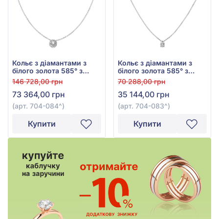
Кольє з діамантами з
Кольє з діамантами з
білого золота 585° з
білого золота 585° з
діамантом 0,34ct, арт.
діамантом 0,075ct, арт.
146 728,00 грн
70 288,00 грн
704-084
704-083
73 364,00 грн
35 144,00 грн
(арт. 704-084^)
(арт. 704-083^)
Купити
Купити