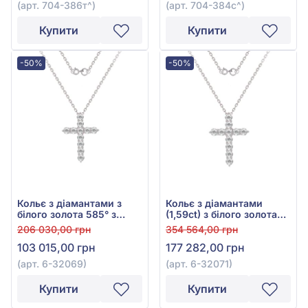
(арт. 704-386т^)
(арт. 704-384с^)
Купити
Купити
-50%
-50%
Кольє з діамантами з
Кольє з діамантами
білого золота 585° з
(1,59ct) з білого золота
діамантом 0,88ct, арт. 6-
585°, арт. 6-32071
206 030,00 грн
354 564,00 грн
32069
103 015,00 грн
177 282,00 грн
(арт. 6-32069)
(арт. 6-32071)
Купити
Купити