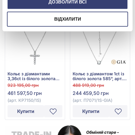
ДОЗВОЛИТИ ВСІ
-50%
-50%
ВІДХИЛИТИ
Кольє з діамантами
Кольє з діамантом 1ct із
3,36ct із білого золота
білого золота 585°, арт.
585°, арт. КР7150/1S
П7071/1S-GIA
923 195,00 грн
488 919,00 грн
461 597,50 грн
244 459,50 грн
(арт. КР7150/1S)
(арт. П7071/1S-GIA)
Купити
Купити