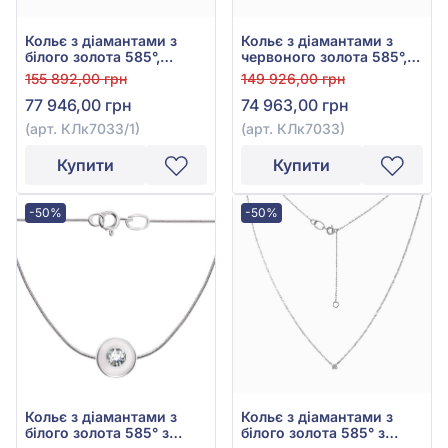
Кольє з діамантами з
Кольє з діамантами з
білого золота 585°,
червоного золота 585°,
Діамант 0,54ct, арт.
Діамант 0,51ct, арт.
155 892,00 грн
149 926,00 грн
КЛк7033/1
КЛк7033
77 946,00 грн
74 963,00 грн
(арт. КЛк7033/1)
(арт. КЛк7033)
Купити
Купити
-50%
-50%
Кольє з діамантами з
Кольє з діамантами з
білого золота 585° з
білого золота 585° з