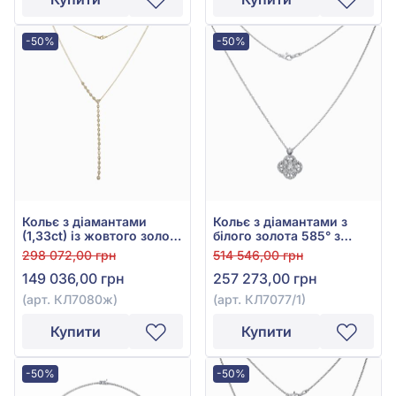
-50%
-50%
Кольє з діамантами
Кольє з діамантами з
(1,33ct) із жовтого золота
білого золота 585° з
585°, арт. КЛ7080ж
діамантом 2,17ct, арт.
298 072,00 грн
514 546,00 грн
КЛ7077/1
149 036,00 грн
257 273,00 грн
(арт. КЛ7080ж)
(арт. КЛ7077/1)
Купити
Купити
-50%
-50%