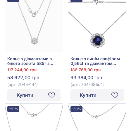
Кольє з діамантами з
Кольє з синім сапфіром
білого золота 585° з
0,56ct та діамантом
діамантом 0,2ct, арт.
0,18ct із білого золота
117 244,00 грн
186 768,00 грн
704-914
585°, арт. 704-085с
58 622,00 грн
93 384,00 грн
(арт. 704-914^)
(арт. 704-085с^)
Купити
Купити
-50%
-50%