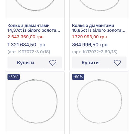
Кольє з діамантами
Кольє з діамантами
14,37ct із білого золота
10,85ct із білого золота
585°, арт. КЛ7072-3.0/1S
585°, арт. КЛ7072-2.60/1S
2 643 369,00 грн
1 729 993,00 грн
1 321 684,50 грн
864 996,50 грн
(арт. КЛ7072-3.0/1S)
(арт. КЛ7072-2.60/1S)
Купити
Купити
-50%
-50%