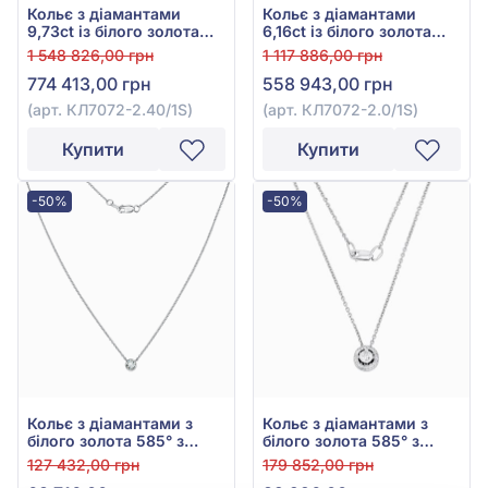
Кольє з діамантами
Кольє з діамантами
9,73ct із білого золота
6,16ct із білого золота
585°, арт. КЛ7072-2.40/1S
585°, арт. КЛ7072-2.0/1S
1 548 826,00 грн
1 117 886,00 грн
774 413,00 грн
558 943,00 грн
(арт. КЛ7072-2.40/1S)
(арт. КЛ7072-2.0/1S)
Купити
Купити
-50%
-50%
Кольє з діамантами з
Кольє з діамантами з
білого золота 585° з
білого золота 585° з
діамантом 0,4ct, арт.
діамантом 0,2ct, арт.
127 432,00 грн
179 852,00 грн
П7073/1S
704-923