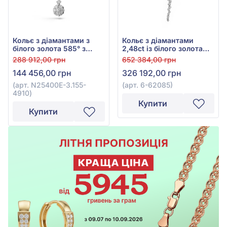
Кольє з діамантами з
Кольє з діамантами
білого золота 585° з
2,48ct із білого золота
діамантом 1,52ct, арт.
585°, арт. 6-62085
288 912,00 грн
652 384,00 грн
N25400E-3.155-4910
144 456,00 грн
326 192,00 грн
(арт. N25400E-3.155-
(арт. 6-62085)
4910)
Купити
Купити