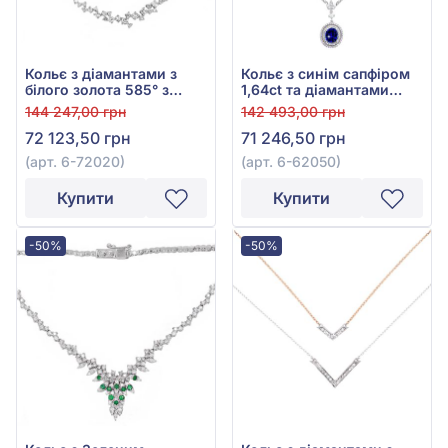
Кольє з діамантами з
Кольє з синім сапфіром
білого золота 585° з
1,64ct та діамантами
діамантом 0,62ct, арт. 6-
0,27ct із білого золота
144 247,00 грн
142 493,00 грн
72020
585°, арт. 6-62050
72 123,50 грн
71 246,50 грн
(арт. 6-72020)
(арт. 6-62050)
Купити
Купити
-50%
-50%