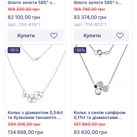
білого золота 585° з
білого золота 585° з
діамантом 0,24ct, арт.
діамантом 0,35ct, арт.
164 200,00 грн
166 748,00 грн
704-439
704-922
82 100,00 грн
83 374,00 грн
(арт. 704-439^)
(арт. 704-922^)
Купити
Купити
-50%
-50%
Кольє з діамантом 0,54ct
Кольє з синім сапфіром
та бузковим танзанітом
0,17ct та діамантами
0,29ct із білого золота
0,31ct із білого золота
269 396,00 грн
187 860,00 грн
585°, арт. 704-386т
585°, арт. 704-384с
134 698,00 грн
93 930,00 грн