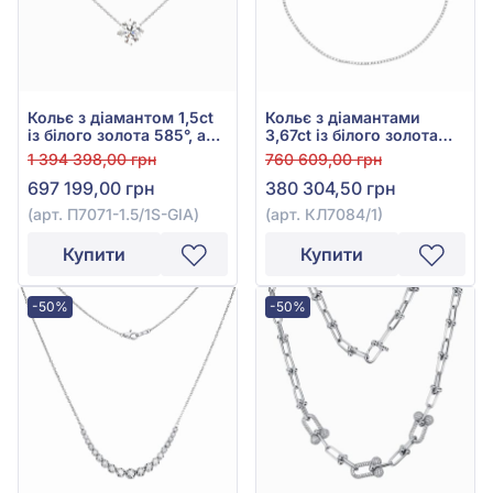
Кольє з діамантом 1,5ct
Кольє з діамантами
із білого золота 585°, арт.
3,67ct із білого золота
П7071-1.5/1S-GIA
585°, арт. КЛ7084/1
1 394 398,00 грн
760 609,00 грн
697 199,00 грн
380 304,50 грн
(арт. П7071-1.5/1S-GIA)
(арт. КЛ7084/1)
Купити
Купити
-50%
-50%