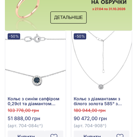
-50%
-50%
Кольє з синім сапфіром
Кольє з діамантами з
0,29ct та діамантом
білого золота 585° з
0,13ct із білого золота
діамантом 0,22ct, арт.
103 776,00 грн
180 944,00 грн
585°, арт. 704-084с
704-908
51 888,00 грн
90 472,00 грн
(арт. 704-084с^)
(арт. 704-908^)
Купити
Купити