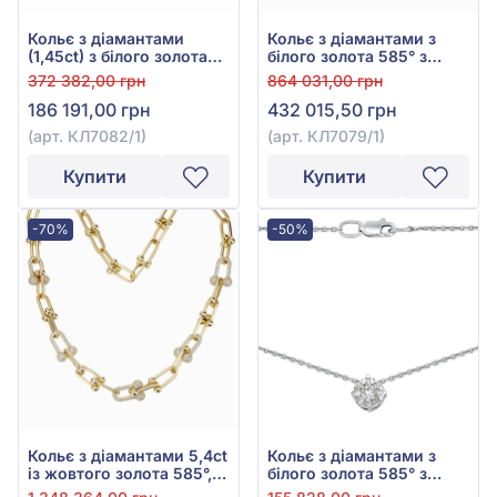
Кольє з діамантами
Кольє з діамантами з
(1,45ct) з білого золота
білого золота 585° з
585°, арт. КЛ7082/1
діамантом 3,22ct, арт.
372 382,00 грн
864 031,00 грн
КЛ7079/1
186 191,00 грн
432 015,50 грн
(арт. КЛ7082/1)
(арт. КЛ7079/1)
Купити
Купити
-70%
-50%
Кольє з діамантами 5,4ct
Кольє з діамантами з
із жовтого золота 585°,
білого золота 585° з
арт. КЛ7085ж
діамантом 0,35ct, арт.