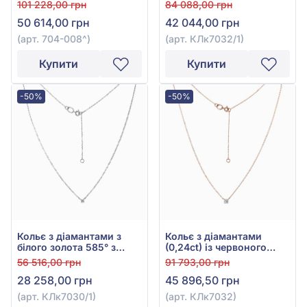
діамантом 0,11ct, арт.
діамантом 0,23ct, арт.
101 228,00 грн
84 088,00 грн
704-008
КЛк7032/1
50 614,00 грн
42 044,00 грн
(арт. 704-008^)
(арт. КЛк7032/1)
Купити
Купити
-50%
-50%
Кольє з діамантами з
Кольє з діамантами
білого золота 585° з
(0,24ct) із червоного
діамантом 0,11ct, арт.
золота 585°, арт.
56 516,00 грн
91 793,00 грн
КЛк7030/1
КЛк7032
28 258,00 грн
45 896,50 грн
(арт. КЛк7030/1)
(арт. КЛк7032)