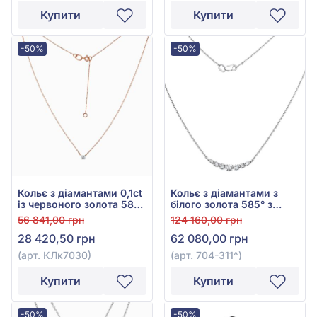
Купити
Купити
-50%
-50%
Кольє з діамантами 0,1ct
Кольє з діамантами з
із червоного золота 585°,
білого золота 585° з
арт. КЛк7030
діамантом 0,28ct, арт.
56 841,00 грн
124 160,00 грн
704-311
28 420,50 грн
62 080,00 грн
(арт. КЛк7030)
(арт. 704-311^)
Купити
Купити
-50%
-50%