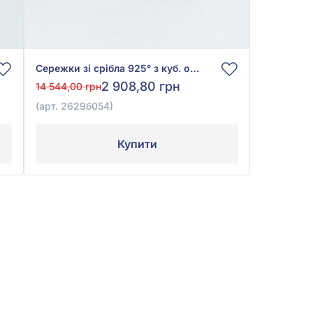
Сережки зі срібла 925° з куб. окс. цирконію та керамікою, арт. 2629б054
2 908,80 грн
14 544,00 грн
(арт. 2629б054)
Купити