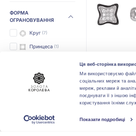
ФОРМА
ОГРАНОВУВАННЯ
Круг
(7)
Принцеса
(1)
Ця веб-сторінка викорис
КОМУ
Ми використовуємо файли 
1 116,0
5 580,00 грн
соціальних мереж та ана
Бабусі
(4)
мереж, реклами й аналіт
(арт. 2629ч053)
Вчителю
(2)
поєднувати її з іншою ін
користування їхніми слу
Куп
Дівчині
(9)
Показати подробиці
Доньці
(9)