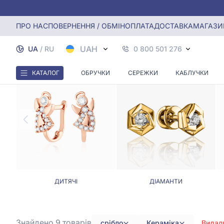
Головна
Сережки
Срібні сережки з керамікою
ПРО НАС
ПОВЕРНЕННЯ / ОБМІН
ОПЛАТА
ДОСТАВКА
МАГАЗИ
UAH
UA
/
RU
0 800 501 276
КАТАЛОГ
ОБРУЧКИ
СЕРЕЖКИ
КАБЛУЧКИ
ДИТЯЧІ
ДІАМАНТИ
Знайдено 9
товарів
срібло
Кераміка
Видал