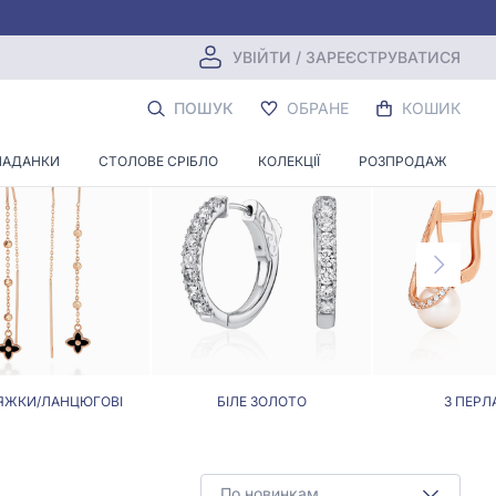
УВІЙТИ / ЗАРЕЄСТРУВАТИСЯ
Ю
ПОШУК
ОБРАНЕ
КОШИК
ЛАДАНКИ
СТОЛОВЕ СРІБЛО
КОЛЕКЦІЇ
РОЗПРОДАЖ
ЯЖКИ/ЛАНЦЮГОВІ
БІЛЕ ЗОЛОТО
З ПЕРЛ
По новинкам