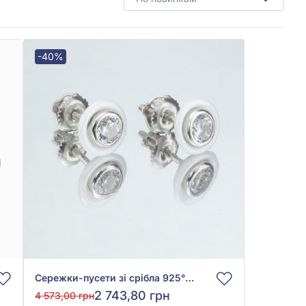
-40%
Сережки-пусети зі срібла 925° з фіанітом та керамікою, арт. С2ФК1/4007
2 743,80 грн
4 573,00 грн