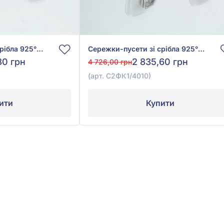
Сережки-пусети зі срібла 925° з чорним фіанітом/куб.цирконієм та чорною керамікою, арт. С2ФОК/4007
Сережки-пусети зі срібла 925° з фіанітом/куб.цирконієм та керамікою, арт. С2ФК1/4010
80 грн
2 835,60 грн
4 726,00 грн
(арт. С2ФК1/4010)
ити
Купити