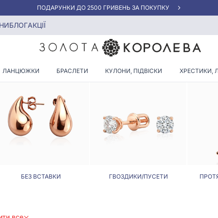
«КРАЩА ЦІНА» ВІД 5945 ГРН/ГРАМ
НИ
БЛОГ
АКЦІЇ
СРІБНІ СЕРЕЖКИ З КЕРАМІКО
ЛАНЦЮЖКИ
БРАСЛЕТИ
КУЛОНИ, ПІДВІСКИ
ХРЕСТИКИ, 
БЕЗ ВСТАВКИ
ГВОЗДИКИ/ПУСЕТИ
ПРОТ
ити все