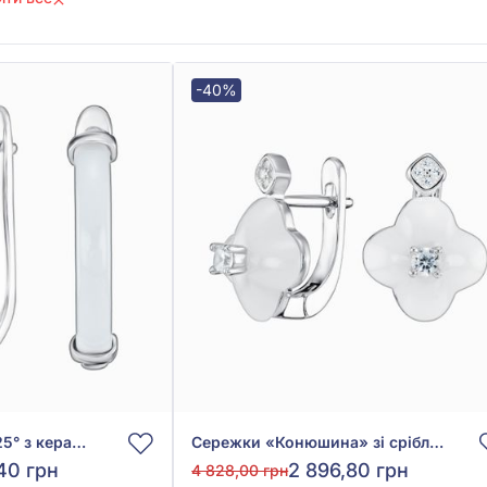
-40%
Сережки зі срібла 925° з керамікою, арт. с9520010б
Сережки «Конюшина» зі срібла 925° з фіанітом/куб.цирконієм та керамікою, арт. с9520011б
40 грн
2 896,80 грн
4 828,00 грн