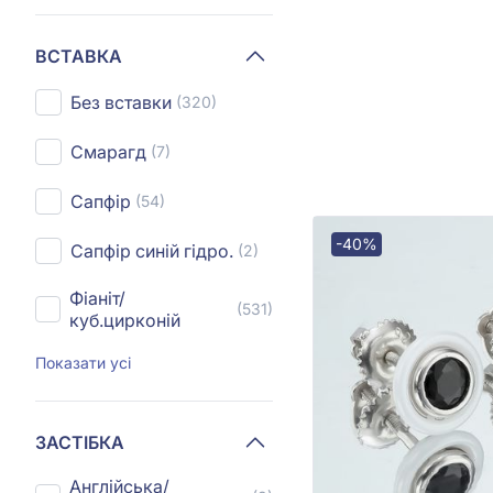
ВСТАВКА
Без вставки
(320)
Смарагд
(7)
Сапфір
(54)
-40%
Сапфір синій гідро.
(2)
Фіаніт/
(531)
куб.цирконій
Показати усі
ЗАСТІБКА
Англійська/