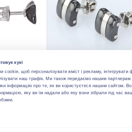
товує кукі
Сережки-пусети з чорною керамікою та куб. окс. цирконію зі срібла 925°, арт. 2629ч053
Сережки-пусети з чорною керамікою та куб. окс. цирконію зі срібла 925°, арт. 2619ч107
cookie, щоб персоналізувати вміст і рекламу, інтегрувати ф
0 грн
1 584,00 грн
7 920,00 грн
лізувати наш трафік. Ми також передаємо нашим партнерам 
ики інформацію про те, як ви користуєтеся нашим сайтом. В
(арт. 2619ч107)
формацією, яку ви їм надали або яку вони зібрали під час ва
жбами.
ити
Купити