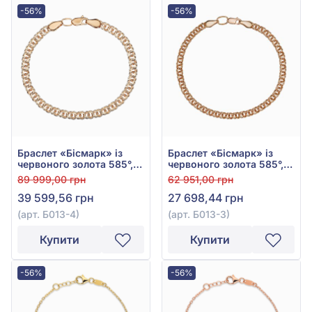
-56%
-56%
Браслет «Бісмарк» із
Браслет «Бісмарк» із
червоного золота 585°,
червоного золота 585°,
арт. Б013-4
арт. Б013-3
89 999,00 грн
62 951,00 грн
39 599,56 грн
27 698,44 грн
(арт. Б013-4)
(арт. Б013-3)
Купити
Купити
-56%
-56%