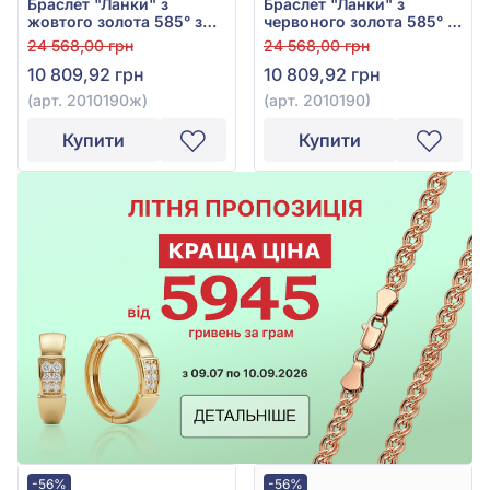
Браслет "Ланки" з
Браслет "Ланки" з
жовтого золота 585° з
червоного золота 585° з
Перламутром, арт.
перламутром, арт.
24 568,00 грн
24 568,00 грн
2010190ж
2010190
10 809,92 грн
10 809,92 грн
(арт. 2010190ж)
(арт. 2010190)
Купити
Купити
-56%
-56%