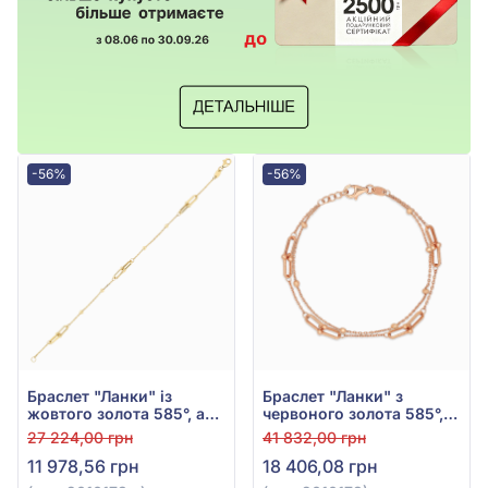
-56%
-56%
Браслет "Ланки" із
Браслет "Ланки" з
жовтого золота 585°, арт.
червоного золота 585°,
2010173ж
арт. 2010178
27 224,00 грн
41 832,00 грн
11 978,56 грн
18 406,08 грн