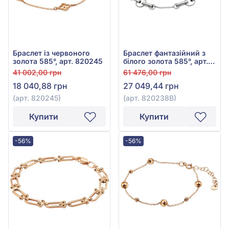
Браслет із червоного
Браслет фантазійний з
золота 585°, арт. 820245
білого золота 585°, арт.
820238В
41 002,00 грн
61 476,00 грн
18 040,88 грн
27 049,44 грн
(арт. 820245)
(арт. 820238В)
Купити
Купити
-56%
-56%