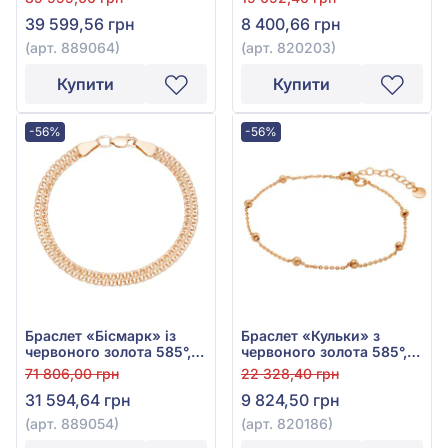
39 599,56 грн
8 400,66 грн
(арт. 889064)
(арт. 820203)
Купити
Купити
-56%
-56%
Браслет «Бісмарк» із
Браслет «Кульки» з
червоного золота 585°,
червоного золота 585°,
арт. 889054
арт. 820186
71 806,00 грн
22 328,40 грн
31 594,64 грн
9 824,50 грн
(арт. 889054)
(арт. 820186)