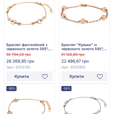
Браслет фантазійний з
Браслет "Кульки" із
червоного золота 585°,
червоного золота 585°,
без вставки, арт. 820238
арт. 820080
59 704,20 грн
51 128,80 грн
26 269,85 грн
22 496,67 грн
(арт. 820238)
(арт. 820080)
Купити
Купити
-56%
-56%