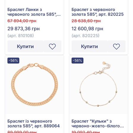
Браслет Ланки з
Браслет з червоного
червоного золота 585°,
золота 585°, арт. 820225
арт. 810108
67 894,00 грн
28 638,60 грн
29 873,36 грн
12 600,98 грн
(арт. 810108)
(арт. 820225)
Купити
Купити
-56%
-56%
Браслет із червоного
Браслет "Кульки" з
золота 585°, арт. 889064
червоно-жовто-білого
золота 585°, арт. 820203
89 999,00 грн
19 092,40 грн