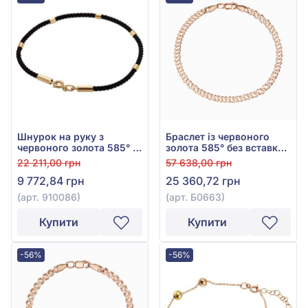
Шнурок на руку з
Браслет із червоного
червоного золота 585° з
золота 585° без вставки,
чорним текстилем, арт.
арт. Б0663
22 211,00 грн
57 638,00 грн
910086
9 772,84 грн
25 360,72 грн
(арт. 910086)
(арт. Б0663)
Купити
Купити
-56%
-56%