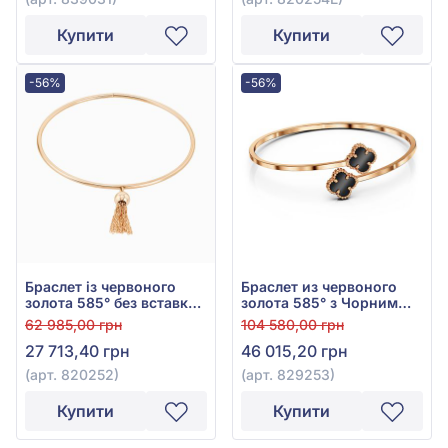
Купити
Купити
-56%
-56%
Браслет із червоного
Браслет из червоного
золота 585° без вставки,
золота 585° з Чорним
арт. 820252
Агатом, арт. 829253
62 985,00 грн
104 580,00 грн
27 713,40 грн
46 015,20 грн
(арт. 820252)
(арт. 829253)
Купити
Купити