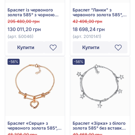
Браслет із червоного
Браслет "Ланки" з
золота 585° з чорною
червоного золота 585°,
емаллю, арт. Б0046
арт. 2010141
295 480,00 грн
42 496,00 грн
130 011,20 грн
18 698,24 грн
(арт. Б0046)
(арт. 2010141)
Купити
Купити
-56%
-56%
Браслет «Серце» з
Браслет «Зірка» з білого
червоного золота 585°,
золота 585° без вставки,
без вставки, арт. 2010134
арт. 2010147б
48 306,00 грн
49 468,00 грн