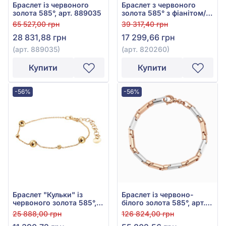
Браслет із червоного
Браслет з червоного
золота 585°, арт. 889035
золота 585° з фіанітом/
куб.цирконієм, арт.
65 527,00 грн
39 317,40 грн
820260
28 831,88 грн
17 299,66 грн
(арт. 889035)
(арт. 820260)
Купити
Купити
-56%
-56%
Браслет "Кульки" із
Браслет із червоно-
червоного золота 585°,
білого золота 585°, арт.
арт. 820250
Б87817
25 888,00 грн
126 824,00 грн