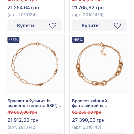
21 254,64 грн
21 765,92 грн
(арт. 2010134)
(арт. 2010147б)
Купити
Купити
-56%
-56%
Браслет «Кульки» із
Браслет якірний
червоного золота 585°,
фантазійний із
без вставки, арт. 2010142
червоного золота 585°,
49 800,00 грн
62 250,00 грн
арт. 2010143
21 912,00 грн
27 390,00 грн
(арт. 2010142)
(арт. 2010143)