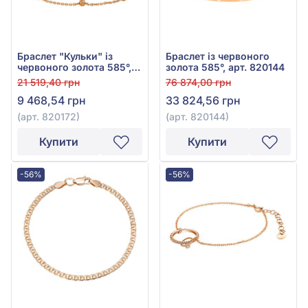
Браслет "Кульки" із
Браслет із червоного
червоного золота 585°,
золота 585°, арт. 820144
арт. 820172
21 519,40 грн
76 874,00 грн
9 468,54 грн
33 824,56 грн
(арт. 820172)
(арт. 820144)
Купити
Купити
-56%
-56%