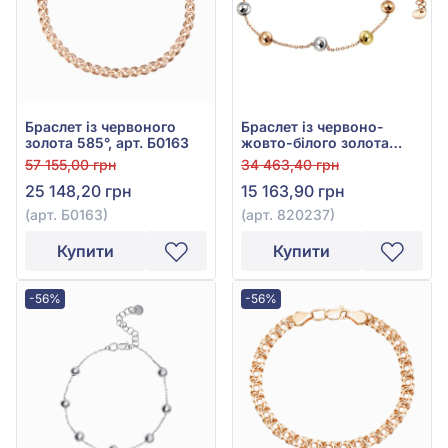
Браслет із червоного
Браслет із червоно-
золота 585°, арт. Б0163
жовто-білого золота
585°, без вставки, арт.
57 155,00 грн
34 463,40 грн
820237
25 148,20 грн
15 163,90 грн
(арт. Б0163)
(арт. 820237)
Купити
Купити
-56%
-56%