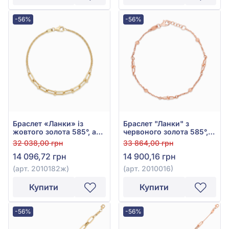
-56%
-56%
Браслет «Ланки» із
Браслет "Ланки" з
жовтого золота 585°, арт.
червоного золота 585°,
2010182ж
арт. 2010016
32 038,00 грн
33 864,00 грн
14 096,72 грн
14 900,16 грн
(арт. 2010182ж)
(арт. 2010016)
Купити
Купити
-56%
-56%