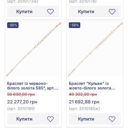
(арт. 2010173ж)
(арт. 2010178)
Купити
Купити
-56%
-56%
Браслет із червоно-
Браслет "Кульки" із
білого золота 585°, арт.
жовто-білого золота
2010185
585°, арт. 2010185ж
50 630,00 грн
49 302,00 грн
22 277,20 грн
21 692,88 грн
(арт. 2010185)
(арт. 2010185ж)
Купити
Купити