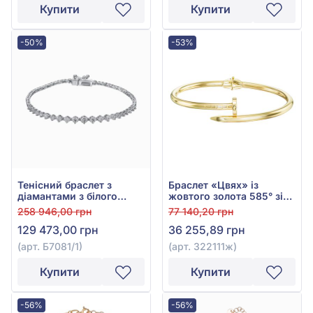
Купити
Купити
-50%
-53%
Тенісний браслет з
Браслет «Цвях» із
діамантами з білого
жовтого золота 585° зі
золота 585° з діамантом
сталлю, арт. 322111ж
258 946,00 грн
77 140,20 грн
0,94ct, арт. Б7081/1
129 473,00 грн
36 255,89 грн
(арт. Б7081/1)
(арт. 322111ж)
Купити
Купити
-56%
-56%