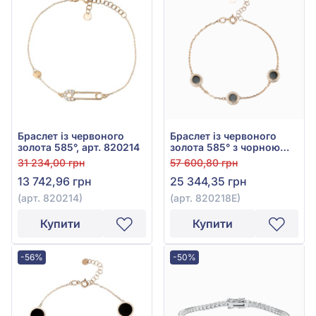
Браслет із червоного
Браслет із червоного
золота 585°, арт. 820214
золота 585° з чорною
емаллю та фіанітом/
31 234,00 грн
57 600,80 грн
куб.цирконієм, арт.
13 742,96 грн
25 344,35 грн
820218Е
(арт. 820214)
(арт. 820218Е)
Купити
Купити
-56%
-50%