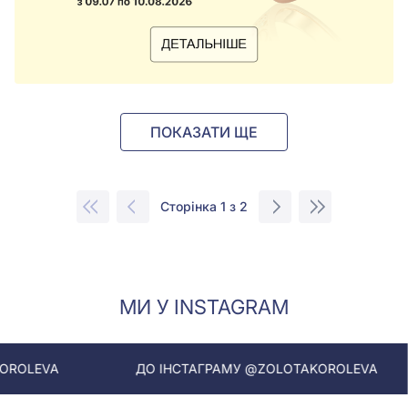
ПОКАЗАТИ ЩЕ
Сторінка 1 з 2
МИ У INSTAGRAM
ДО ІНСТАГРАМУ @ZOLOTAKOROLEVA
ДО ІНС