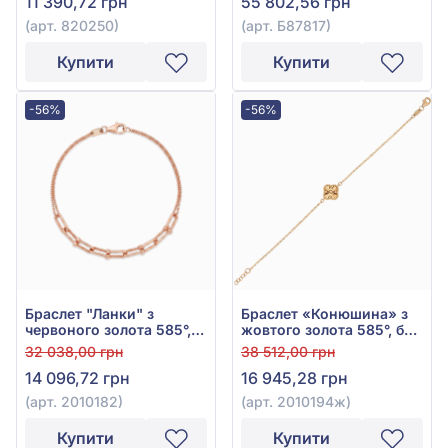
11 390,72 грн
55 802,56 грн
(арт. 820250)
(арт. Б87817)
Купити
Купити
-56%
-56%
Браслет "Ланки" з
Браслет «Конюшина» з
червоного золота 585°,
жовтого золота 585°, без
без вставки, арт. 2010182
вставки, арт. 2010194ж
32 038,00 грн
38 512,00 грн
14 096,72 грн
16 945,28 грн
(арт. 2010182)
(арт. 2010194ж)
Купити
Купити