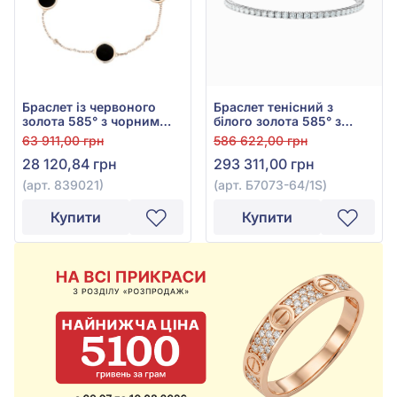
Браслет із червоного
Браслет теніcний з
золота 585° з чорним
білого золота 585° з
агатом, арт. 839021
діамантами 3,41ct, арт.
63 911,00 грн
586 622,00 грн
Б7073-64/1S
28 120,84 грн
293 311,00 грн
(арт. 839021)
(арт. Б7073-64/1S)
Купити
Купити