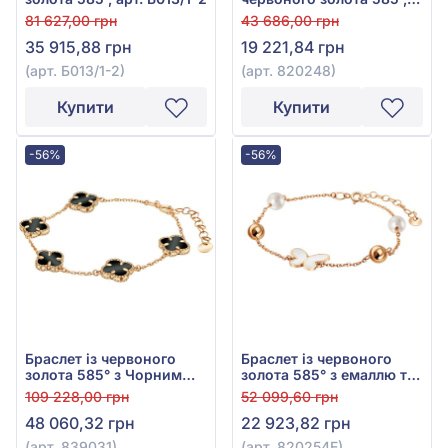
арт. 820248
81 627,00 грн
43 686,00 грн
35 915,88 грн
19 221,84 грн
(арт. Б013/1-2)
(арт. 820248)
Купити
Купити
-56%
-56%
Браслет із червоного
Браслет із червоного
золота 585° з Чорним
золота 585° з емаллю та
Агатом, арт. 839031
перлами, арт. 820254Е
109 228,00 грн
52 099,60 грн
48 060,32 грн
22 923,82 грн
(арт. 839031)
(арт. 820254Е)