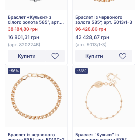
Браслет «Кульки» з
Браслет із червоного
білого золота 585°, арт.
золота 585°, арт. Б013/1-3
820224В
38 184,80 грн
96 428,80 грн
16 801,31 грн
42 428,67 грн
(арт. 820224В)
(арт. Б013/1-3)
Купити
Купити
-56%
-56%
Браслет із червоного
Браслет "Кульки" із
золота 585°, арт. Б013/1-2
червоного золота 585°,