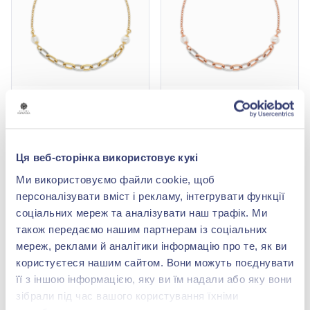
Браслет із жовто-білого
Браслет із червоно-
золота 585° з перлами,
білого золота 585°, арт.
арт. 2010186ж
2010186
28 884,00 грн
29 216,00 грн
12 708,96 грн
12 855,04 грн
Ця веб-сторінка використовує кукі
(арт. 2010186ж)
(арт. 2010186)
Ми використовуємо файли cookie, щоб
Купити
Купити
персоналізувати вміст і рекламу, інтегрувати функції
соціальних мереж та аналізувати наш трафік. Ми
-56%
-80%
також передаємо нашим партнерам із соціальних
мереж, реклами й аналітики інформацію про те, як ви
користуєтеся нашим сайтом. Вони можуть поєднувати
її з іншою інформацією, яку ви їм надали або яку вони
зібрали під час вашого користування їхніми