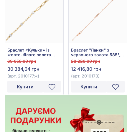
Браслет «Кульки» із
Браслет "Ланки" з
жовто-білого золота
червоного золота 585°,
585°, арт. 2010177ж
без вставки, арт. 2010173
69 056,00 грн
28 220,00 грн
30 384,64 грн
12 416,80 грн
(арт. 2010177ж)
(арт. 2010173)
Купити
Купити