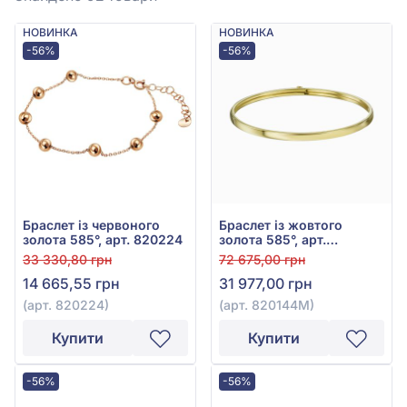
НОВИНКА
НОВИНКА
-56%
-56%
Браслет із червоного
Браслет із жовтого
золота 585°, арт. 820224
золота 585°, арт.
820144М
33 330,80 грн
72 675,00 грн
14 665,55 грн
31 977,00 грн
(арт. 820224)
(арт. 820144М)
Купити
Купити
-56%
-56%