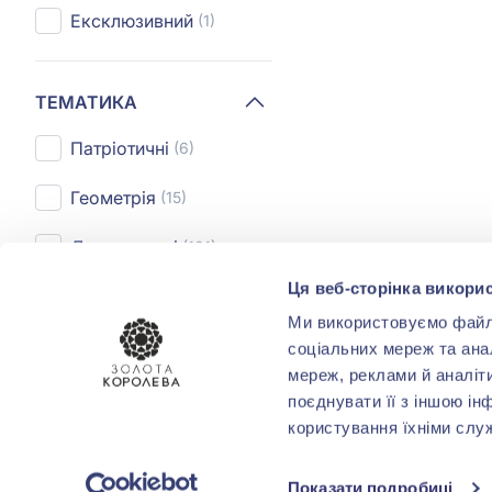
Ексклюзивний
(1)
ТЕМАТИКА
Патріотичні
(6)
Геометрія
(15)
Декоративні
(121)
Ця веб-сторінка викорис
Дерево життя
(4)
Ми використовуємо файли 
Зірка
(2)
соціальних мереж та ана
мереж, реклами й аналіт
Показати усі
поєднувати її з іншою ін
користування їхніми слу
ПОКРИТТЯ
Показати подробиці