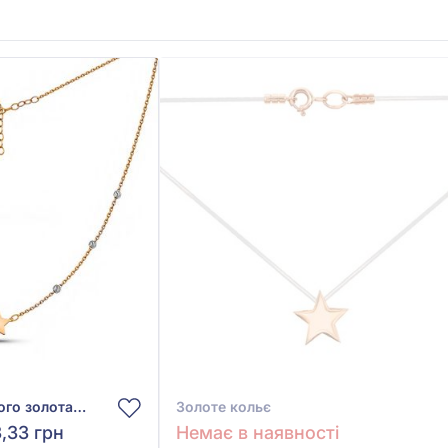
Кольє з червоно-білого золота 585°, арт. 352502кб
Золоте кольє
3,33 грн
Немає в наявності