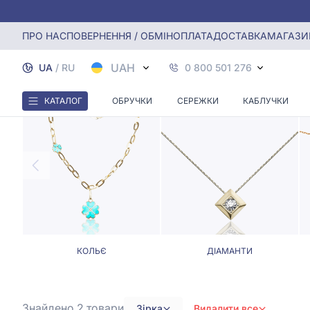
Головна
Кольє, Ювелірні шнурки
Кольє та ювелірні шну
ПРО НАС
ПОВЕРНЕННЯ / ОБМІН
ОПЛАТА
ДОСТАВКА
МАГАЗИ
КОЛЬЄ
UAH
UA
/
RU
0 800 501 276
КАТАЛОГ
ОБРУЧКИ
СЕРЕЖКИ
КАБЛУЧКИ
КОЛЬЄ
ДІАМАНТИ
Знайдено 2
товари
Зірка
Видалити все