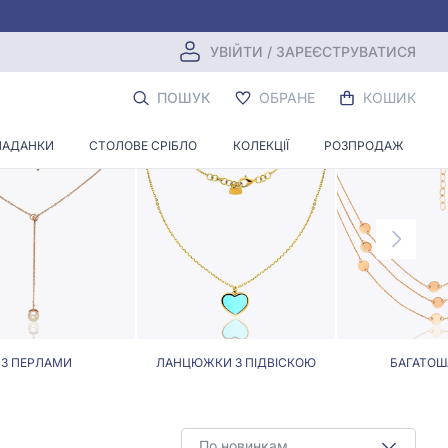
УВІЙТИ / ЗАРЕЄСТРУВАТИСЯ
ІРКАМИ
ПОШУК
ОБРАНЕ
КОШИК
ЛАДАНКИ
СТОЛОВЕ СРІБЛО
КОЛЕКЦІЇ
РОЗПРОДАЖ
З ПЕРЛАМИ
ЛАНЦЮЖКИ З ПІДВІСКОЮ
БАГАТОШ
По новинкам