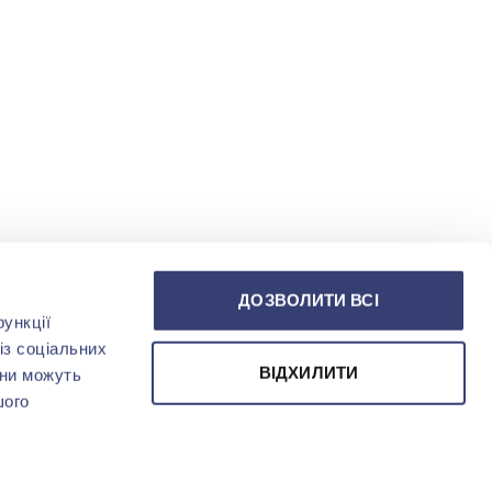
ДОЗВОЛИТИ ВСІ
ункції
із соціальних
ВІДХИЛИТИ
они можуть
шого