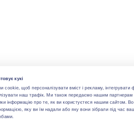
товує кукі
cookie, щоб персоналізувати вміст і рекламу, інтегрувати ф
лізувати наш трафік. Ми також передаємо нашим партнерам 
ики інформацію про те, як ви користуєтеся нашим сайтом. В
формацією, яку ви їм надали або яку вони зібрали під час ва
жбами.