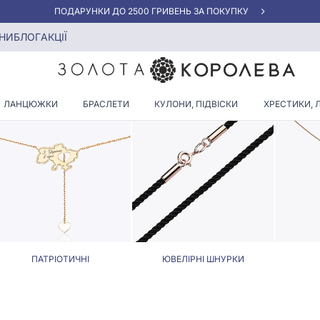
«КРАЩА ЦІНА» ВІД 5945 ГРН/ГРАМ
рки зі зірками
НИ
БЛОГ
АКЦІЇ
 ТА ЮВЕЛІРНІ ШНУРКИ ЗІ З
ЛАНЦЮЖКИ
БРАСЛЕТИ
КУЛОНИ, ПІДВІСКИ
ХРЕСТИКИ, 
ПАТРІОТИЧНІ
ЮВЕЛІРНІ ШНУРКИ