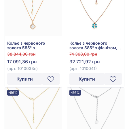
Кольє з червоного
Кольє з червоного
золота 585° з
золота 585° з фіанітом,
перламутром, арт.
кубічним цирконієм,
38 844,00 грн
74 368,00 грн
1010033п
бірюзою та емаллю, арт.
17 091,36 грн
32 721,92 грн
1010041
(арт. 1010033п)
(арт. 1010041)
Купити
Купити
-56%
-56%