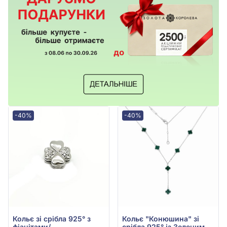
-40%
-40%
Кольє зі срібла 925° з
Кольє "Конюшина" зі
фіанітами/
срібла 925° із Зеленим