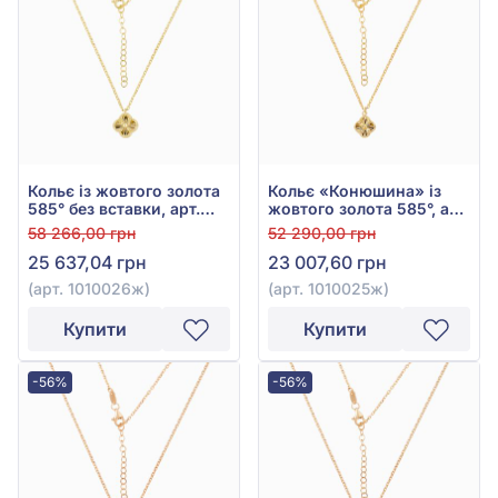
Кольє із жовтого золота
Кольє «Конюшина» із
585° без вставки, арт.
жовтого золота 585°, арт.
1010026ж
1010025ж
58 266,00 грн
52 290,00 грн
25 637,04 грн
23 007,60 грн
(арт. 1010026ж)
(арт. 1010025ж)
Купити
Купити
-56%
-56%