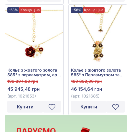
-58%
Краща ціна
-58%
Краща ціна
Кольє з жовтого золота
Кольє з жовтого золота
585° з перламутром, арт.
585° з Перламутром та
1021653
Чорним Перламутром,
109 394,00 грн
109 892,00 грн
арт. 1021685
45 945,48 грн
46 154,64 грн
(арт. 1021653)
(арт. 1021685)
Купити
Купити