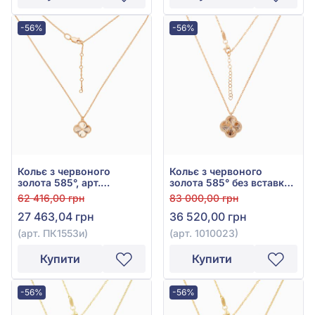
-56%
-56%
Кольє з червоного
Кольє з червоного
золота 585°, арт.
золота 585° без вставки,
ПК1553и
арт. 1010023
62 416,00 грн
83 000,00 грн
27 463,04 грн
36 520,00 грн
(арт. ПК1553и)
(арт. 1010023)
Купити
Купити
-56%
-56%