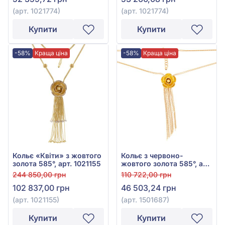
(арт. 1021774)
(арт. 1021774)
Купити
Купити
-58%
Краща ціна
-58%
Краща ціна
Кольє «Квіти» з жовтого
Кольє з червоно-
золота 585°, арт. 1021155
жовтого золота 585°, арт.
1501687
244 850,00 грн
110 722,00 грн
102 837,00 грн
46 503,24 грн
(арт. 1021155)
(арт. 1501687)
Купити
Купити