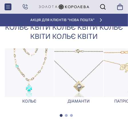
Кольє, Ювелірні
Кольє квіти Кольє квіти Кольє
Головна
шнурки
квіти Кольє квіти
АКЦІЯ ДЛЯ КЛІЄНТІВ "НОВА ПОШТА"
КОЛЬЄ КВІТИ КОЛЬЄ КВІТИ КОЛЬЄ
КВІТИ КОЛЬЄ КВІТИ
КОЛЬЄ
ДІАМАНТИ
ПАТРІ