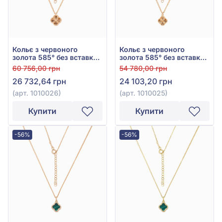
Кольє з червоного
Кольє з червоного
золота 585° без вставки,
золота 585° без вставки,
арт. 1010026
арт. 1010025
60 756,00 грн
54 780,00 грн
26 732,64 грн
24 103,20 грн
(арт. 1010026)
(арт. 1010025)
Купити
Купити
-56%
-56%