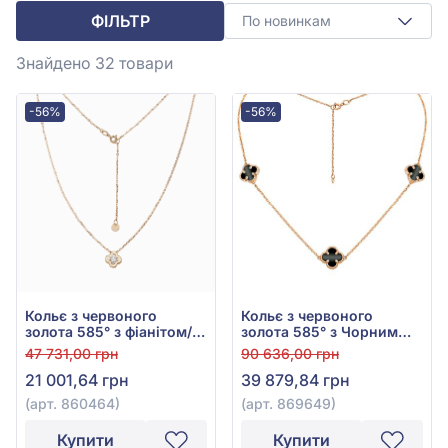
ФІЛЬТР
По новинкам
Знайдено 32
товари
-56%
-56%
Кольє з червоного
Кольє з червоного
золота 585° з фіанітом/
золота 585° з Чорним
куб.цирконієм, арт.
Агатом, арт. 869649
47 731,00 грн
90 636,00 грн
860464
21 001,64 грн
39 879,84 грн
(арт. 860464)
(арт. 869649)
Купити
Купити