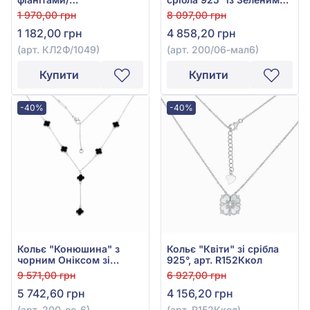
куб.цирконієм, арт.
Малахітом, арт. 200/06-
1 970,00 грн
8 097,00 грн
КЛ2Ф/1049
мал6
1 182,00 грн
4 858,20 грн
(арт. КЛ2Ф/1049)
(арт. 200/06-мал6)
Купити
Купити
-40%
-40%
Кольє "Конюшина" з
Кольє "Квіти" зі срібла
чорним Оніксом зі
925°, арт. R152Ккол
срібла 925°, арт. 200-
9 571,00 грн
6 927,00 грн
ое-6
5 742,60 грн
4 156,20 грн
(арт. 200-ое-6)
(арт. R152Ккол)