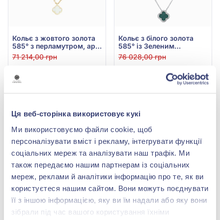
Кольє з жовтого золота
Кольє з білого золота
585° з перламутром, арт.
585° із Зеленим
1020022ж
Малахітом, арт. 1020018б
71 214,00 грн
76 028,00 грн
31 334,16 грн
33 452,32 грн
(арт. 1020022ж)
(арт. 1020018б)
Купити
Купити
Ця веб-сторінка використовує кукі
-53%
-53%
Ми використовуємо файли cookie, щоб
персоналізувати вміст і рекламу, інтегрувати функції
соціальних мереж та аналізувати наш трафік. Ми
також передаємо нашим партнерам із соціальних
мереж, реклами й аналітики інформацію про те, як ви
користуєтеся нашим сайтом. Вони можуть поєднувати
її з іншою інформацією, яку ви їм надали або яку вони
зібрали під час вашого користування їхніми