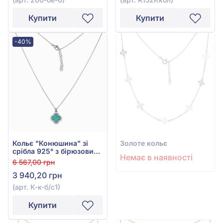
Купити
Купити
-40%
Кольє "Конюшина" зі
Золоте кольє
срібла 925° з бірюзовим
Немає в наявності
фіанітом та бірюзою, арт.
6 567,00 грн
К-к-б/с1
3 940,20 грн
(арт. К-к-б/с1)
Купити