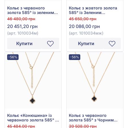
Кольє з червоного
Кольє з жовтого золота
золота 585° із зеленим
585° із Зеленим
малахітом, арт. 1010034м
Малахітом, арт.
46 480,00 грн
45 650,00 грн
1010034мж
20 451,20 грн
20 086,00 грн
(арт. 1010034м)
(арт. 1010034мж)
Купити
Купити
-56%
-56%
Кольє «Конюшина» із
Кольє з червоного
червоного золота 585° з
золота 585° з Чорним
Чорним Оніксом, арт.
Оніксом, арт. 1010033о
45 484,00 грн
39 508,00 грн