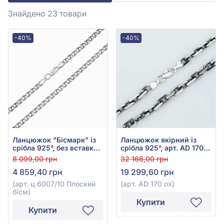
Знайдено 23
товари
-40%
-40%
Ланцюжок "Бісмарк" із
Ланцюжок якірний із
срібла 925°, без вставки,
срібла 925°, арт. AD 170
арт. ц.6007/10 Плоский
ox
8 099,00 грн
32 166,00 грн
бісм
4 859,40 грн
19 299,60 грн
(арт. ц.6007/10 Плоский
(арт. AD 170 ox)
бісм)
Купити
Купити