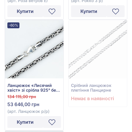
(арт. Роза ветров Е)
(арт. Рокко 3 р)
Купити
Купити
-60%
Ланцюжок «Лисячий
Срiбний ланцюжок
хвіст» зі срібла 925° без
плетіння Панцирне
вставки, арт. Ланцюжок
134 115,00 грн
Немає в наявності
р/р
53 646,00 грн
(арт. Ланцюжок р/р)
Купити