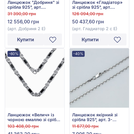
Ланцюжок "Добриня" зі
Ланцюжок «Гладіатор»
срібла 925°, арт.
зі срібла 925°, арт.
Добриня 2 Е
Гладиатор 2 с Е
31 390,00 грн
126 094,00 грн
12 556,00 грн
50 437,60 грн
(арт. Добриня 2 Е)
(арт. Гладиатор 2 с Е)
Купити
Купити
-60%
-40%
Ланцюжок «Велич» із
Ланцюжок якірний зі
чорною емаллю зі срібла
срібла 925°, арт. 3-
925°, арт. Величие эм Е
0305.80.2
103 408,00 грн
11 677,00 грн
41 363,20 грн
7 006,20 грн