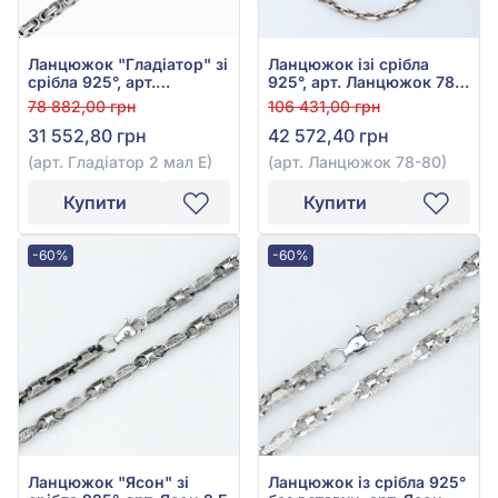
Ланцюжок "Гладіатор" зі
Ланцюжок ізі срібла
срібла 925°, арт.
925°, арт. Ланцюжок 78-
Гладіатор 2 мал Е
80
78 882,00 грн
106 431,00 грн
31 552,80 грн
42 572,40 грн
(арт. Гладіатор 2 мал Е)
(арт. Ланцюжок 78-80)
Купити
Купити
-60%
-60%
Ланцюжок "Ясон" зі
Ланцюжок із срібла 925°