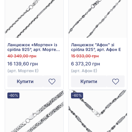
Ланцюжок «Мортен» із
Ланцюжок "Афон" зі
срібла 925°, арт. Мортен
срібла 925°, арт. Афон Е
Е
40 349,00 грн
15 933,00 грн
16 139,60 грн
6 373,20 грн
(арт. Мортен Е)
(арт. Афон Е)
Купити
Купити
-60%
-60%