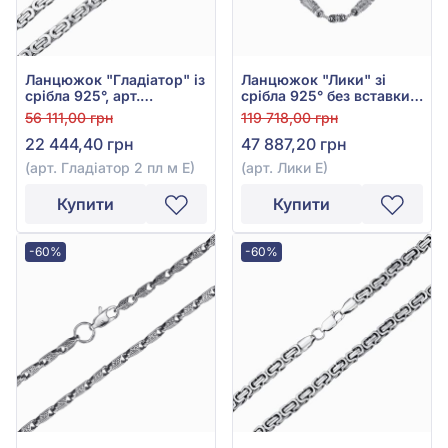
Ланцюжок "Гладіатор" із
Ланцюжок "Лики" зі
срібла 925°, арт.
срібла 925° без вставки,
Гладіатор 2 пл м Е
арт. Лики Е
56 111,00 грн
119 718,00 грн
22 444,40 грн
47 887,20 грн
(арт. Гладіатор 2 пл м Е)
(арт. Лики Е)
Купити
Купити
-60%
-60%