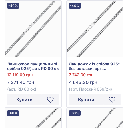
-40%
-40%
Ланцюжок панцирний зі
Ланцюжок із срібла 925°
срібла 925°, арт. RD 80 ox
без вставки, арт.
Плоский 056/2ч
12 119,00 грн
7 742,00 грн
7 271,40 грн
4 645,20 грн
(арт. RD 80 ox)
(арт. Плоский 056/2ч)
Купити
Купити
-60%
-60%