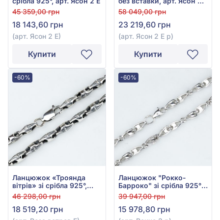
срібла 925°, арт. Ясон 2 Е
без вставки, арт. Ясон 2 Е
р
45 359,00 грн
58 049,00 грн
18 143,60 грн
23 219,60 грн
(арт. Ясон 2 Е)
(арт. Ясон 2 Е р)
Купити
Купити
-60%
-60%
Ланцюжок «Троянда
Ланцюжок "Рокко-
вітрів» зі срібла 925°,
Барроко" зі срібла 925°,
арт. Роза ветров Е
арт. Рокко 3 р
46 298,00 грн
39 947,00 грн
18 519,20 грн
15 978,80 грн