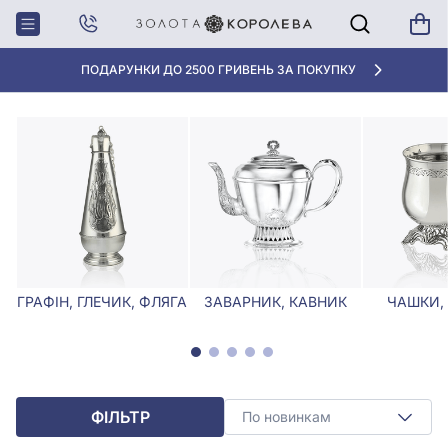
Головна
Столове срібло
Срібні столові ложки з емаллю
СРІБНІ СТОЛОВІ ЛОЖКИ З ЕМАЛЛЮ
ПОДАРУНКИ ДО 2500 ГРИВЕНЬ ЗА ПОКУПКУ
ГРАФІН, ГЛЕЧИК, ФЛЯГА
ЗАВАРНИК, КАВНИК
ЧАШКИ,
ФІЛЬТР
По новинкам