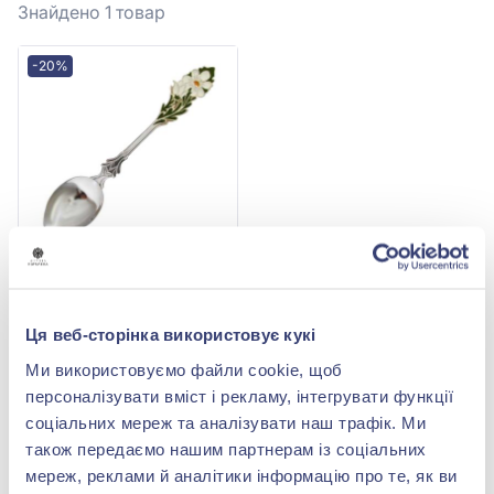
Знайдено 1
товар
-20%
Ложка столова "Квітка"
зі срібла 925° з емаллю,
арт. Ложка 11 Цветок эм
28 163,00 грн
Ця веб-сторінка використовує кукі
22 530,40 грн
Ми використовуємо файли cookie, щоб
(арт. Ложка 11 Цветок эм)
персоналізувати вміст і рекламу, інтегрувати функції
соціальних мереж та аналізувати наш трафік. Ми
Купити
також передаємо нашим партнерам із соціальних
мереж, реклами й аналітики інформацію про те, як ви