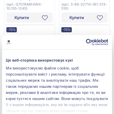
10.155-1245
(арт. Q707AMK4WX-
(арт. 3-96-32714-181-313-
10.155-1245)
510)
Купити
Купити
-70%
-70%
Ця веб-сторінка використовує кукі
Ми використовуємо файли cookie, щоб
персоналізувати вміст і рекламу, інтегрувати функції
соціальних мереж та аналізувати наш трафік. Ми
Підвіска з діамантом
Підвіска з білого золота
0,15ct та димчастим
585° з діамантом 0,1ct та
також передаємо нашим партнерам із соціальних
кварцом 4,5ct із
кварцом 1,78ct, арт.
73 030,00 грн
53 547,00 грн
мереж, реклами й аналітики інформацію про те, як ви
червоного золота 585°,
P23321-9.155-498
21 909,00 грн
16 064,10 грн
арт. RG-32115-12.200-687
користуєтеся нашим сайтом. Вони можуть поєднувати
(арт. RG-32115-12.200-
(арт. P23321-9.155-498)
її з іншою інформацією, яку ви їм надали або яку вони
687)
зібрали під час вашого користування їхніми
Купити