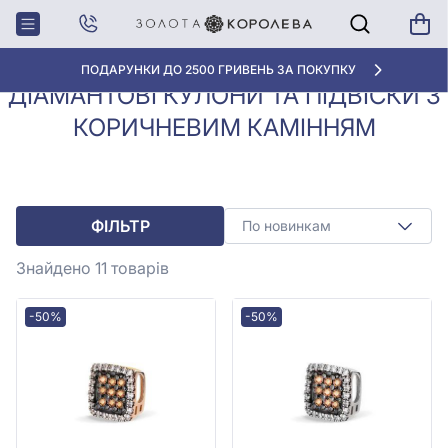
Кулони, Підвіски з
Діамантові кулони та підвіски з
Головна
діамантами
коричневим камінням
ПОДАРУНКИ ДО 2500 ГРИВЕНЬ ЗА ПОКУПКУ
ДІАМАНТОВІ КУЛОНИ ТА ПІДВІСКИ З
КОРИЧНЕВИМ КАМІННЯМ
ФІЛЬТР
По новинкам
Знайдено 11
товарів
-50%
-50%