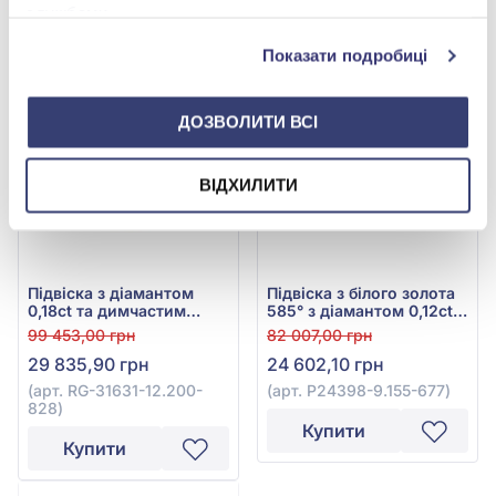
службами.
Купити
Показати подробиці
-70%
-70%
ДОЗВОЛИТИ ВСІ
ВІДХИЛИТИ
Підвіска з діамантом
Підвіска з білого золота
0,18ct та димчастим
585° з діамантом 0,12ct
кварцом 10,8ct із
та димчастим кварцом
99 453,00 грн
82 007,00 грн
червоного золота 585°,
5,47ct, арт. P24398-
29 835,90 грн
24 602,10 грн
арт. RG-31631-12.200-
9.155-677
828
(арт. RG-31631-12.200-
(арт. P24398-9.155-677)
828)
Купити
Купити