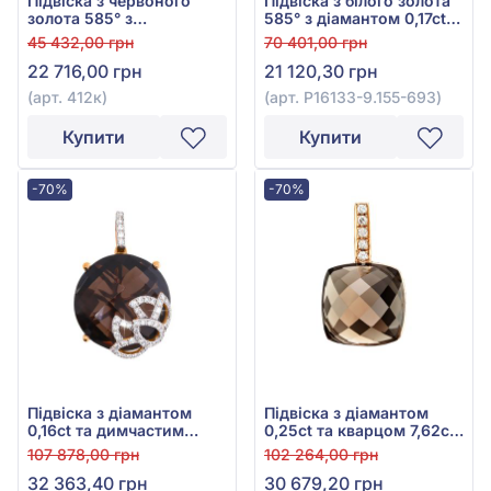
Підвіска з червоного
Підвіска з білого золота
золота 585° з
585° з діамантом 0,17ct
коричневим діамантом
та коричневим кварцом
45 432,00 грн
70 401,00 грн
0,105ct, арт. 412к
2,56ct, арт. P16133-9.155-
22 716,00 грн
21 120,30 грн
693
(арт. 412к)
(арт. P16133-9.155-693)
Купити
Купити
-70%
-70%
Підвіска з діамантом
Підвіска з діамантом
0,16ct та димчастим
0,25ct та кварцом 7,62ct
кварцом 10,04ct із
із червоного золота 585°,
107 878,00 грн
102 264,00 грн
червоного золота 585°,
арт. 3-96-32714-181-313-
32 363,40 грн
30 679,20 грн
арт. Q707AMK4WX-
510