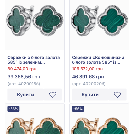
Сережки з білого золота
Сережки «Конюшина» з
585° із зеленим
білого золота 585° із
малахітом, арт. 4020018б
Зеленим Малахітом, арт.
89 474,00 грн
106 572,00 грн
4020020б
39 368,56 грн
46 891,68 грн
(арт. 4020018б)
(арт. 4020020б)
Купити
Купити
-56%
-56%