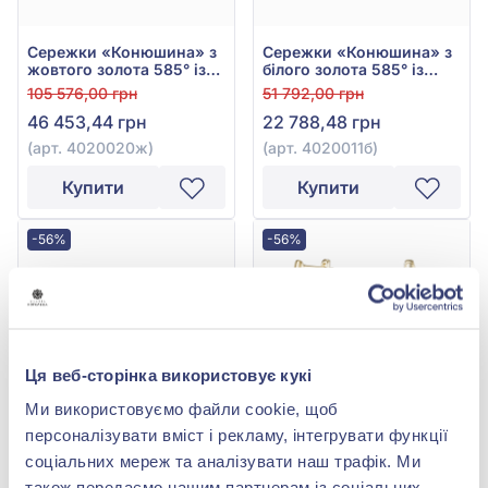
Сережки «Конюшина» з
Сережки «Конюшина» з
жовтого золота 585° із
білого золота 585° із
Зеленим Малахітом, арт.
Зеленим Малахітом, арт.
105 576,00 грн
51 792,00 грн
4020020ж
4020011б
46 453,44 грн
22 788,48 грн
(арт. 4020020ж)
(арт. 4020011б)
Купити
Купити
-56%
-56%
Ця веб-сторінка використовує кукі
Ми використовуємо файли cookie, щоб
персоналізувати вміст і рекламу, інтегрувати функції
соціальних мереж та аналізувати наш трафік. Ми
Сережки-пусети
Сережки-підвіски з
«Конюшина» із жовтого
жовтого золота 585° із
також передаємо нашим партнерам із соціальних