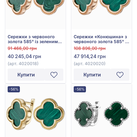
Сережки з червоного
Сережки «Конюшина» з
золота 585° із зеленим
червоного золота 585° із
малахітом, арт. 4020018
Зеленим Малахітом, арт.
91 466,00 грн
108 896,00 грн
4020020
40 245,04 грн
47 914,24 грн
(арт. 4020018)
(арт. 4020020)
Купити
Купити
-56%
-56%