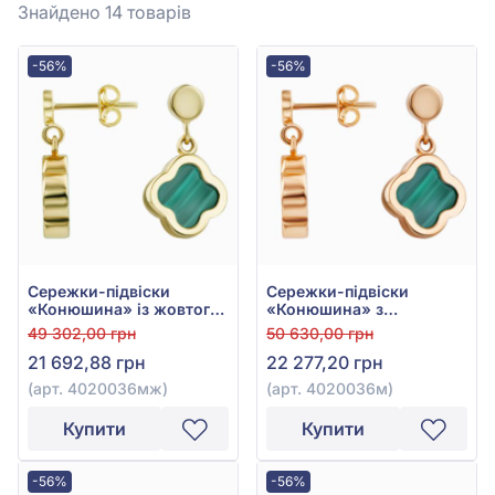
Знайдено 14
товарів
-56%
-56%
Сережки-підвіски
Сережки-підвіски
«Конюшина» із жовтого
«Конюшина» з
золота 585° із зеленим
червоного золота 585° із
49 302,00 грн
50 630,00 грн
малахітом, арт.
Зеленим Малахітом, арт.
21 692,88 грн
22 277,20 грн
4020036мж
4020036м
(арт. 4020036мж)
(арт. 4020036м)
Купити
Купити
-56%
-56%