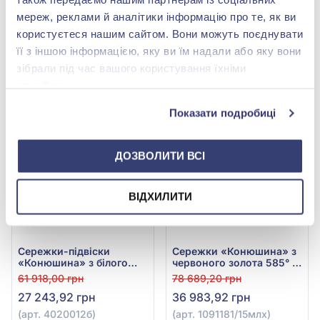
золота 585° із зеленим
Зеленим Малахітом, арт.
31 872,00 грн
60 424,00 грн
мереж, реклами й аналітики інформацію про те, як ви
малахітом, арт.
4020012ж
14 023,68 грн
26 586,56 грн
4020013ж
користуєтеся нашим сайтом. Вони можуть поєднувати
(арт. 4020013ж)
(арт. 4020012ж)
її з іншою інформацією, яку ви їм надали або яку вони
зібрали під час вашого користування їхніми
Купити
Купити
службами.
-56%
-53%
Показати подробиці
ДОЗВОЛИТИ ВСІ
ВІДХИЛИТИ
Сережки-підвіски
Сережки «Конюшина» з
«Конюшина» з білого
червоного золота 585° із
золота 585° із Зеленим
зеленим малахітом та
61 918,00 грн
78 689,20 грн
Малахітом, арт.
фіанітом, арт.
27 243,92 грн
36 983,92 грн
4020012б
1091181/15млх
(арт. 4020012б)
(арт. 1091181/15млх)