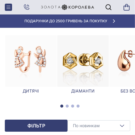
Головна
Сережки
Золоті сережки з малахітом
ЗОЛОТІ СЕРЕЖКИ З МАЛАХІТОМ
«КРАЩА ЦІНА» ВІД 5945 ГРН/ГРАМ
ДИТЯЧІ
ДІАМАНТИ
БЕЗ В
ФІЛЬТР
По новинкам